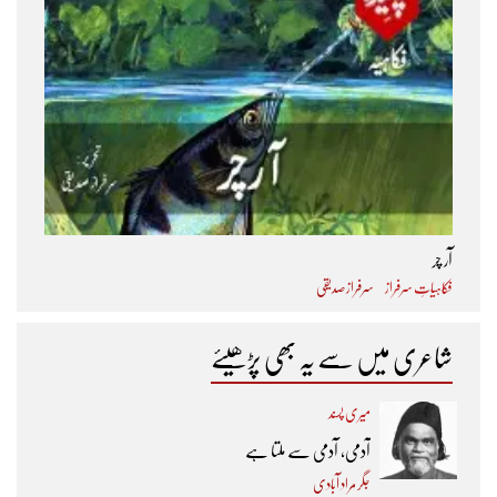
آر چر
فکاہیاتِ سرفراز
سرفراز صدیقی
شاعری میں سے یہ بھی پڑھیئے
میری پسند
آدمی، آدمی سے ملتا ہے
جگر مراد آبادی