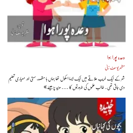
وعدہ پورا ہوا
مظہر یوسف زئی
شہر کے ایک غریب علاقے میں ایک ایسا اسکول تھا جہاں با مقصد، سستی اور معیاری تعلیم
دی جاتی تھی۔ طالب علموں کی ضرورتوں کا ... مزید پڑھیئے