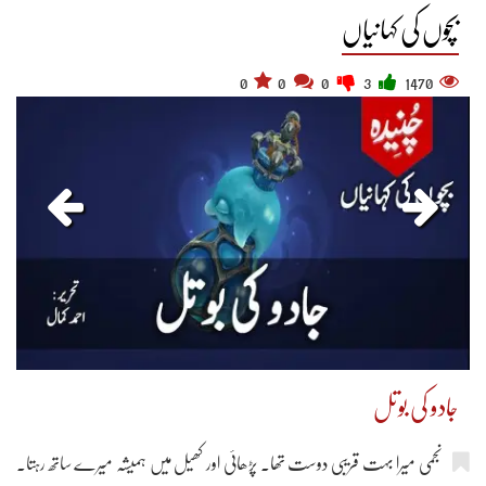
بچوں کی کہانیاں
0
0
0
3
1470
جادو کی بوتل
نجمی میرا بہت قریبی دوست تھا۔ پڑھائی اور کھیل میں ہمیشہ میرے ساتھ رہتا۔