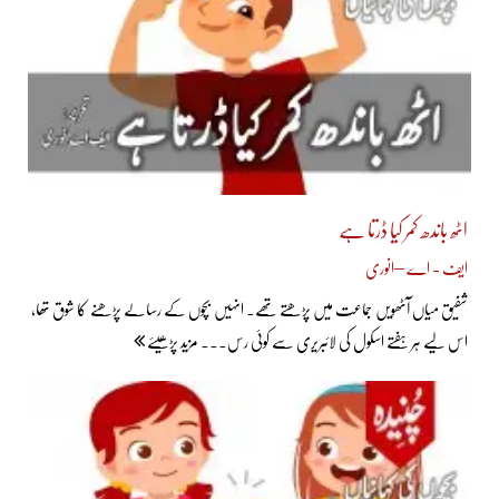
اٹھ باندھ کمر کیا ڈرتا ہے
ایف - اے –انوری
شفیق میاں آٹھویں جماعت میں پڑھتے تھے۔ انہیں بچوں کے رسالے پڑھنے کا شوق تھا،
اس لیے ہر ہفتے اسکول کی لائبریری سے کوئی رس... مزید پڑھیئے