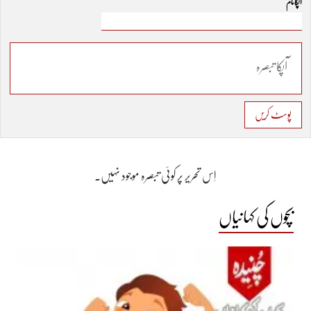
آپکا نام
پوسٹ کریں
اِس تحریر پر کوئی تبصرہ موجود نہیں۔
بچوں کی کہانیاں