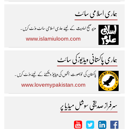
ہماری اسلامی سائٹ
مزیدصحیح احادیث کے لیئے ہماری اسلامی سائٹ وزٹ کریں۔
www.islamiuloom.com
ہماری پاکستانی ویڈیوز کی سائٹ
پاکستان کی خوبصورت جگہوں کی ویڈیوز دیکھنے کے لیئے وزٹ کریں۔
www.lovemypakistan.com
سرفراز صدیقی سوشل میڈیا پر