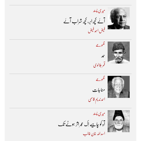
میری پسند
آئے کچھ ابر، کچھ شراب آئے
فیض احمد فیض
مجموعے
حمد
قمر جلالوی
مجموعے
مناجات
احمد ندیم قاسمی
میری پسند
آہ کو چاہیے اِک عُمر اثر ہونے تک ​
اسد اللہ خان غالب