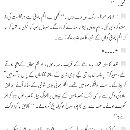
نہیں ۔’‘
‘’تو پھر تھوڑا سا رنگ ہی دے دیں ۔’‘ نجمی نے انجم بھائی سے درخواست کی جو
مسترد کر دی گئی۔ ہم دونوں اپنا سا منہ لے کر رہ گئے۔ بہرحال صبر کیا لیکن یہ تہیہ کر لیا
کہ انجم بھائی کو ان کے غرور کا مزہ ضرور چکھانا ہے۔
٭....٭
جمعہ کا دن تھا۔ بارہ بجے کے قریب ناصر ماموں ، جو انجم بھائی کے چچا ہوتے
تھے، سفید کرتا، پاجامہ زیب تن کیے بڑی شان کے ساتھ نانا جان کے پاس برآمدہ میں آ
کر بیٹھ گئے۔ بہت خوشگوار موڈ میں تھے۔ انجم بھائی بڑی شوخی کے ساتھ آئے اور اپنی
جادو کی بوتل سے جامنی رنگ ناصر ماموں کے کپڑوں پر چھڑک دیا۔ ناصر ماموں بڑبڑا کر اٹھ
کھڑے ہوئے۔ غصہ سے ان کا چہرہ سرخ ہو گیا۔ چیخ کر بولے۔ ‘’ نالائق یہ کیا حرکت
ہے؟’‘
‘’ کیا کیا ہے یہ؟’‘ انجم بھائی کے چہرے پر اطمینان تھا اور وہی شوخ مسکراہٹ