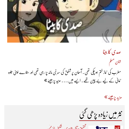
صدی کا بیٹا
شان مسلم
مغرب کی نماز ختم ہو چکی تھی۔ آسمان پر شفق کی سرخی ماند پڑ رہی تھی اور ستارے اپنی جلوہ
نمائی کے لیے بے چین تھے۔ ایسے میں... مزید پڑھیئے
مزید پڑھیئے
نثر میں زیادہ پڑھی گئی
تحقیق و تنقید شاعری - شکیل الرّحمٰن