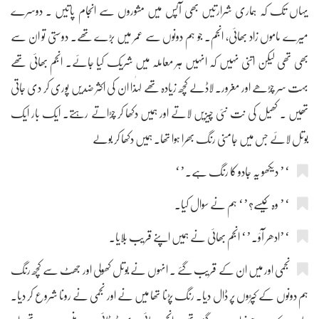
یہاں تک کہ ہماری شرارتیں بھی آپس میں مشوروں سے انجام پاتیں ۔ دوسرے
میرے ماموں زاد بھائی، انجم۔ جو ہم دونوں سے عمر میں بڑے تھے۔ دوستی تو ان سے
بھی تھی لیکن اتنی نہیں کہ انہیں ہر معاملہ میں شریک کیا جائے۔ انجم بھائی تھے
بہت سر چڑھے اور مغرور۔ لاڈلے کچھ زیادہ تھے لہٰذا ان کی اکثر ضدیں پوری کر دی جاتی
تھیں ۔ کھیل کی نت نئی چیزیں لاتے اور ہمیں دکھا کر چڑاتے رہتے۔ ایک بار ایک
بوتل لائے جس میں جامنی رنگ بھرا ہوا تھا۔ ہمیں دکھا کر بولے
‘’ دیکھو یہ جادو کا رنگ ہے۔’‘
‘’ وہ کیسے؟’‘ ہم نے سوال کیا۔
‘’ادھر آؤ۔’‘ انجم بھائی نے ہمیں اپنے قریب بلایا۔
نجمی اور میں ان کے قریب گئے ۔ انہوں نے بوتل کھولی اور جھٹ سے کچھ رنگ
ہم دونوں کے کپڑوں پر ڈال دیا۔ رنگ پڑنا تھا میں نے اور نجمی نے رونا شروع کر دیا۔