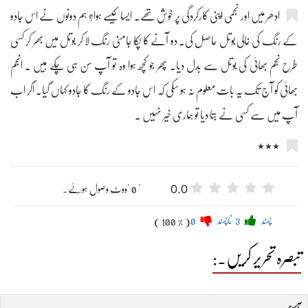
ادھر میں اور نجمی اپنی کارکردگی پر خوش تھے۔ ایسا کیسے ہوا؟ ہم دونوں نے اس جادو
کے رنگ کی خالی بوتل حاصل کی۔ دو آنے کا پکا جامنی رنگ لا کر بوتل میں بھر کر کسی
طرح نجم بھائی کی بوتل سے بدل دیا۔ پھر جو کچھ ہوا وہ تو آپ سن ہی چکے ہیں ۔ انجم
بھائی کو آج تک یہ بات معلوم نہ ہو سکی کہ اس جادو کے رنگ کا جادو کہاں گیا۔ اگر اب
آپ میں سے کسی نے بتا دیا تو ہماری خیر نہیں ۔
٭٭٭
0.0
" 0 "ووٹ وصول ہوئے۔
پسند
3
ناپسند
0
( 100 % )
تبصرہ تحریر کریں۔: