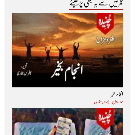
نثر میں سے یہ بھی پڑھیئے
انجام بخیر
طنز و مزاح
پطرس بخاری