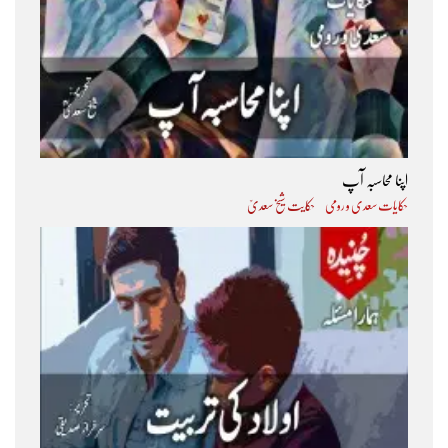
اپنا محاسبہ آپ
حکایات سعدی و رومی
حکایت شیخ سعدیؒ