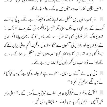
۔ انہیں یقین تھا کہ اب چند منٹوں میں یہ رنگ ہوا ہو جائے گا۔
ادھر ناصر ماموں بڑی مشکل سے اپنے غصے کو ضبط کر رہے تھے۔ پانچ چھ منٹ
گزرنے کے بعد بھی جب رنگ اپنی جگہ جمع رہا تو انجم بھائی کے چہرے کا رنگ اڑنا
شروع ہو گیا۔ آخر ضبط کی بھی انتہا ہوتی ہے۔ ناصر ماموں کا ایک بھرپور چانٹا انجم بھائی
کے رخسار پر پڑا اور پھرا ن کی آنکھوں سے گنگا جمنا رواں ہو گئی۔ انجم بھائی حیران تھے کہ
ایسا تو کبھی نہ ہوا تھا۔ اس کا جادو کہاں گیا؟ ناصر ماموں انہیں مستقل برا بھلا کہے جا رہے
تھے اور اب تو وہ سب ہی گھر والوں کی ڈانٹ سن رہے تھے۔
نانی جان نے آتے ہی سنائی۔ ‘’ارے بچے تو دیوانہ ہو گیا ہے کیا؟ یہ کیا کیا تو
نے؟یہ تجھے سوجھی کیا تھی؟’‘
‘’آنے دو تمہارے ابو کو آج وہ ہی تمہارے شوق پورے کریں گے۔’‘ ممانی جان
بھی آ گئیں ۔ غرض یہ کہ چاروں طرف سے بوچھاڑ پڑ رہی تھی۔