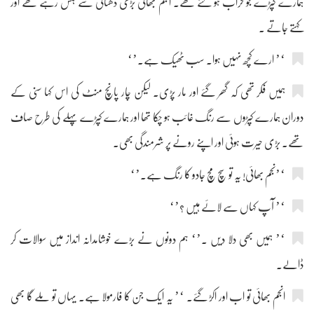
ہمارے کپڑے جو خراب ہو گئے تھے۔ انجم بھائی بڑی ڈھٹائی سے ہنس رہے تھے اور
کہتے جاتے ۔
‘’ ارے کچھ نہیں ہوا۔ سب ٹھیک ہے۔’‘
ہمیں فکر تھی کہ گھر گئے اور مار پڑی۔ لیکن چار پانچ منٹ کی اس کہا سنی کے
دوران ہمارے کپڑوں سے رنگ غائب ہو چکا تھا اور ہمارے کپڑے پہلے کی طرح صاف
تھے۔ بڑی حیرت ہوئی اور اپنے رونے پر شرمندگی بھی۔
‘’نجم بھائی! یہ تو سچ مچ جادو کا رنگ ہے۔’‘
‘’ آپ کہاں سے لائے ہیں ؟’‘
‘’ ہمیں بھی دلا دیں ۔’‘ ہم دونوں نے بڑے خوشامدانہ انداز میں سوالات کر
ڈالے۔
انجم بھائی تو اب اور اکڑ گئے۔ ‘’ یہ ایک جن کا فارمولا ہے۔ یہاں تو ملے گا بھی