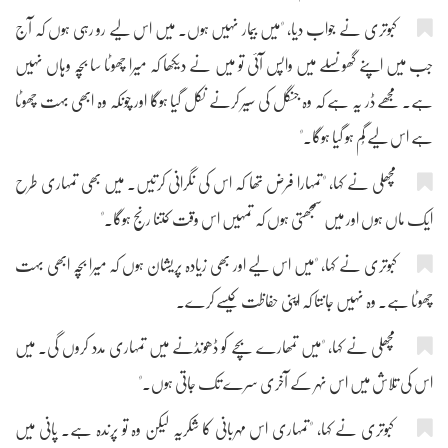
کبوتری نے جواب دیا، "میں بیمار نہیں ہوں۔ میں اس لیے رو رہی ہوں کہ آج
جب میں اپنے گھونسلے میں واپس آئی تو میں نے دیکھا کہ میرا چھوٹا سا بچّہ وہاں نہیں
ہے۔ مجھے ڈر یہ ہے کہ وہ جنگل کی سیر کرنے نکل گیا ہوگا اور چونکہ وہ ابھی بہت چھوٹا
ہے اس لیے گُم ہو گیا ہوگا۔"
مچھلی نے کہا، "تمہارا فرض تھا کہ اس کی نگرانی کرتیں۔ میں بھی تمہاری طرح
ایک ماں ہوں اور میں سمجھتی ہوں کہ تمہیں اس وقت کتنا رنج ہوگا۔"
کبوتری نے کہا، "میں اس لیے اور بھی زیادہ پریشان ہوں کہ میرا بچّہ ابھی بہت
چھوٹا ہے۔ وہ نہیں جانتا کہ اپنی حفاظت کیسے کرے۔
مچھلی نے کہا، "میں تمھارے بچے کو ڈھونڈنے میں تمہاری مدد کروں گی۔ میں
اس کی تلاش میں اس نہر کے آخری سرے تک جاتی ہوں۔"
کبوتری نے کہا، "تمہاری اس مہربانی کا شکریہ لیکن وہ تو پرندہ ہے۔ پانی میں