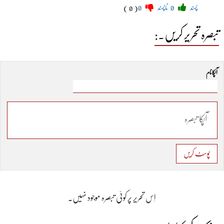
پسند
0
ناپسند
0
( 0 )
تبصرہ تحریر کریں۔:
آپکا نام
پوسٹ کریں
اِس تحریر پر کوئی تبصرہ موجود نہیں۔