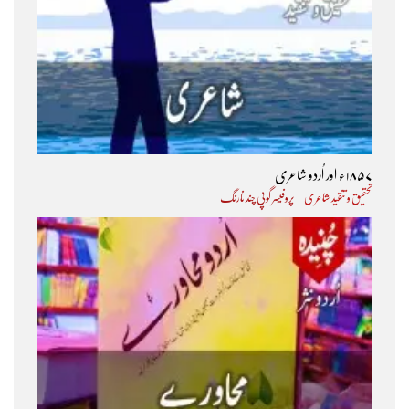
۱۸۵۷ء اور اُردو شاعری
تحقیق و تنقید شاعری
پروفیسر گوپی چند نارنگ