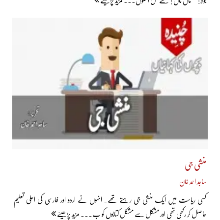
بولا:’’ ماں ماں ! مجھے کل اسکول... مزید پڑھیئے
منشی جی
ساجد احمد خان
کسی ریاست میں ایک منشی جی رہتے تھے۔ انہوں نے اردو اور فارسی کی اعلی تعلیم
حاصل کر رکھی تھی اور مشکل سے مشکل کتابوں کو ب... مزید پڑھیئے