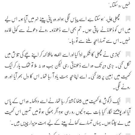
نہیں رہ سکتا۔"
مچھلی بولی، "ہو سکتا ہے اسے پیاس لگی ہو اور وہ پانی پینے نہر میں آیا ہو۔ اس لیے
میں اس کو ڈھونڈنے جاتی ہوں۔ تم بھی اسے ڈھونڈو۔ رونے دھونے سے کوئی فائدہ
نہیں۔ اس سے تمہارا بچّہ ملنے سے تو رہا۔"
کبوتری نے مچھلی کا شکریہ ادا کیا اور اسے الله حافظ کہہ کر اپنے بچے کی تلاش میں
نکل گئی۔ بڑی دیر تک وہ اسے ڈھونڈتی رہی لیکن جب وہ نہ ملا تو تھک ہار کر ایک
کھیت میں زمین پر بیٹھ گئی۔ اسے اپنا بچّہ بہت یاد آ رہا تھا۔ اس کا دل بھر آیا اور وہ
رونے لگی۔
ایک خرگوش جو کھیت میں بیٹھا ناشتہ کر رہا تھا، نے اسے دیکھا۔ وہ اس کے پاس
آیا اور پوچھنے لگا، "کیا بات ہے؟ کیوں رو رہی ہو؟ اگر بھوکی ہو تو میں تمہیں اس کھیت
میں لے چلتا ہوں۔ یہاں تمہارے کھانے پینے کے لیے بہت مزیدار چیزیں ہیں۔"