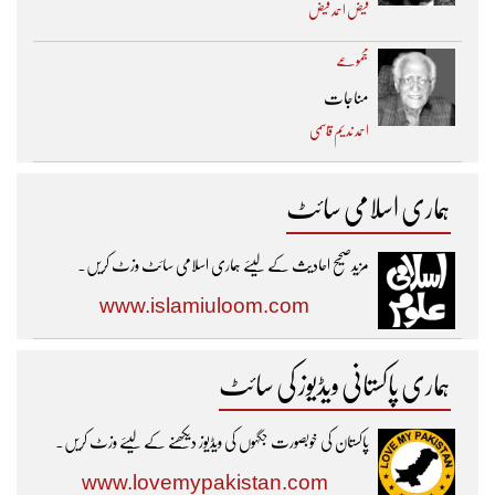
فیض احمد فیض
مجموعے
مناجات
احمد ندیم قاسمی
ہماری اسلامی سائٹ
مزیدصحیح احادیث کے لیئے ہماری اسلامی سائٹ وزٹ کریں۔
www.islamiuloom.com
ہماری پاکستانی ویڈیوز کی سائٹ
پاکستان کی خوبصورت جگہوں کی ویڈیوز دیکھنے کے لیئے وزٹ کریں۔
www.lovemypakistan.com