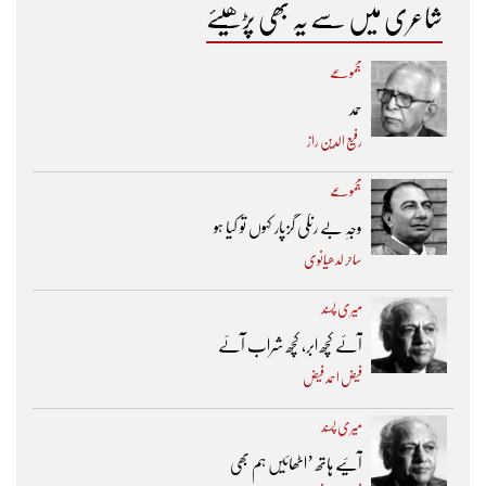
شاعری میں سے یہ بھی پڑھیئے
مجموعے
حمد
رفیع الدین راز
مجموعے
وجہِ بے رنگی گزپار کہوں تو کیا ہو
ساحر لدھیانوی
میری پسند
آئے کچھ ابر، کچھ شراب آئے
فیض احمد فیض
میری پسند
آئیے ہاتھ ’اٹھائیں ہم بھی