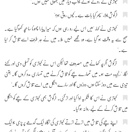
کبوتری نے روتے ہوئے جواب دیا، "میں بھوکی نہیں ہوں۔"
خرگوش بولا، "پھر کیا بات ہے۔ کیوں روتی ہو؟"
کبوتری نے کہا، "میں اس لیے رو رہی ہوں کہ میرا پیارا چھوٹا سا بچّہ کھو گیا ہے۔
صبح سے یہ وقت ہو گیا ہے، وہ مجھے نہیں ملا۔ میں نے ہر طرف اسے تلاش کر لیا
ہے۔"
خرگوش اگرچہ کھانے میں مصروف تھا لیکن اس نے کبوتری کو تسلّی دی اور کہنے
لگا، "رنجیدہ مت ہو۔ میں تمھارے بچّے کو تلاش کرنے میں تمہاری مدد کروں گا۔ جتنی
تیزی سے میں دوڑ سکتا ہوں، دوڑوں گا اور سارے جنگل میں اسے تلاش کروں گا۔"
کبوتری نے اس کا شکریہ ادا کیا اور اڑ گئی۔ خرگوش بھی کبوتری کے بچّے کو جنگل
میں تلاش کرنے کے لیے روانہ ہو گیا۔
اپنے بچّے کی تلاش میں اڑتے اڑتے کبوتری کی نگاہ ایک گدھے پر پڑی جو ایک