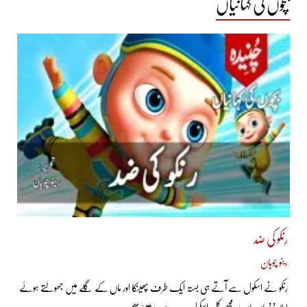
بچوں کی کہانیاں
رِنکو کی ضد
رینو چوہان
رِنکو نے اسکول سے آتے ہی بستہ ایک طرف پھینکا اور ماں کے گلے میں جھولتے ہوئے