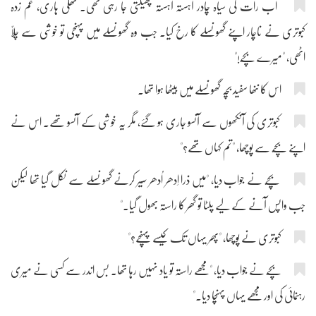
اب رات کی سیاہ چادر آہستہ آہستہ پھیلتی جا رہی تھی۔ تھکی ہاری، غم زدہ
کبوتری نے ناچار اپنے گھونسلے کا رخ کیا۔ جب وہ گھونسلے میں پہنچی تو خوشی سے چلّا
اٹھی، "میرے بچّے!"
اس کا ننھا سفید بچّہ گھونسلے میں بیٹھا ہوا تھا۔
کبوتری کی آنکھوں سے آنسو جاری ہو گئے، مگر یہ خوشی کے آنسو تھے۔ اس نے
اپنے بچّے سے پوچھا، "تم کہاں تھے؟"
بچّے نے جواب دیا، "میں ذرا اِدھر اُدھر سیر کرنے گھونسلے سے نکل گیا تھا لیکن
جب واپس آنے کے لیے پلٹا تو گھر کا راستہ بھول گیا۔"
کبوتری نے پوچھا، "پھر یہاں تک کیسے پہنچے؟"
بچّے نے جواب دیا، "مجھے راستہ تو یاد نہیں رہا تھا۔ بس اندر سے کسی نے میری
رہنمائی کی اور مجھے یہاں پہنچا دیا۔"