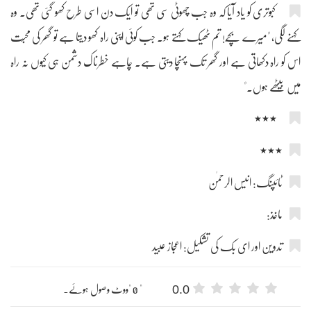
کبوتری کو یاد آیا کہ وہ جب چھوٹی سی تھی تو ایک دن اسی طرح کھو گئی تھی۔ وہ
کہنے لگی، "میرے بچّے! تم ٹھیک کہتے ہو۔ جب کوئی اپنی راہ کھو دیتا ہے تو گھر کی محبّت
اس کو راہ دکھاتی ہے اور گھر تک پہنچا دیتی ہے۔ چاہے خطرناک دشمن ہی کیوں نہ راہ
میں بیٹھے ہوں۔"
٭٭٭​
٭٭٭
ٹائپنگ: انیس الرحمٰن
ماخذ:
تدوین اور ای بک کی تشکیل: اعجاز عبید
0.0
" 0 "ووٹ وصول ہوئے۔