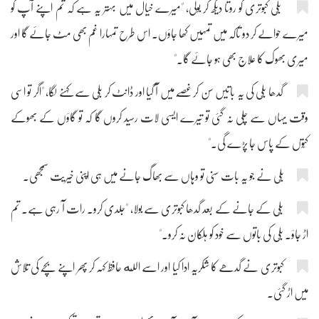
بلّی کبوتری کو روتا دیکھ کر بولی، "میرے خیال میں بہتر یہ ہے کہ تم اپنے آپ کو
میرے حوالے کر دو تاکہ میں تمہیں کھا جاؤں۔ اس طرح تمہارا غم بھی مٹ جائے گا اور
میری بھوک کا علاج بھی ہو جائے گا۔"
گدھا بلّی کی یہ باتیں سن کر غصّے میں آ گیا اور ڈانٹ کر بلّی سے کہنے لگا، "اگر تو اسی
وقت یہاں سے چلی نہ گئی تو تیرے ایسی لات رسید کروں گا کہ تو گاؤں کے بھوکے
کتّوں کے پاس جا پڑے گی۔"
بلّی نے جو یہ بات سنی تو وہاں سے بھاگ جانے میں ہی اپنی خیریت سمجھی۔
بلّی کے جانے کے بعد گدھا کبوتری سے بولا، "جلدی کرو۔ رات آ رہی ہے۔ تم
اڑ جاؤ۔ بلّی کی باتوں سے خود کو ہلکان نہ کرو۔"
کبوتری نے گدھے کا شکریہ ادا کیا اور اسے الله حافظ کہہ کر پھر اپنے بچّے کی تلاش
میں اڑ گئی۔