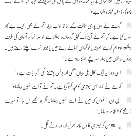
سبزہ زار میں کھڑا گھاس چر رہا تھا۔ وہ اس کے پاس آئی اور پوچھنے لگی، "کیا تم نے ایک
چھوٹا سا سفید کبوتر دیکھا ہے؟"
گدھے نے اپنی پوری حماقت کے ساتھ جواب دیا، "تم نے بھی عجیب بےکار
سوال کیا ہے۔ کیا تم نے آج تک کوئی گدھا ایسا دیکھا ہے جو سر اٹھا کر آسمان کی طرف
دیکھتا ہو؟ ہم گدھے ہمیشہ یا تو گھاس کھاتے رہتے ہیں یا بوجھ اٹھائے چلتے رہتے ہیں۔
دونوں حالتوں میں ہمارا سر نیچے جھکا رہتا ہے۔"
اسی دوران ایک کالی بلّی وہاں آ گئی اور یونہی پوچھنے لگی، "کیا بات ہے؟"
گدھے نے کہا، "اس کبوتری کا بچّہ کھو گیا ہے۔ تم نے تو اسے نہیں دیکھا؟"
بلّی بولی، "افسوس کہ میں نے اسے نہیں دیکھا۔ اگر وہ مجھے مل جاتا تو میرے
ناشتے کا انتظام ہو جاتا۔"
یہ الفاظ سن کر کبوتری کا دل پھر بھر آیا اور وہ رونے لگی۔