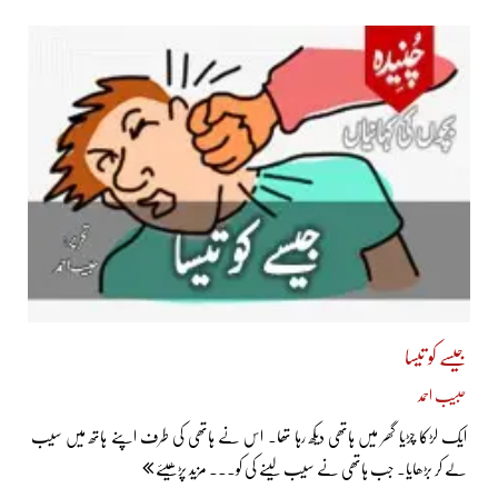
جیسے کو تیسا
حبیب احمد
ایک لڑکا چڑیا گھر میں ہاتھی دیکھ رہا تھا۔ اس نے ہاتھی کی طرف اپنے ہاتھ میں سیب
لے کر بڑھایا۔ جب ہاتھی نے سیب لینے کی کو... مزید پڑھیئے