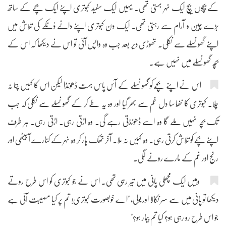
کے بیچوں بیچ ایک نہر بہتی تھی۔ یہیں ایک سفید کبوتری اپنے ایک بچے کے ساتھ
بڑے چین و آرام سے رہتی تھی۔ ایک دن کبوتری اپنے دانے دُنکے کی تلاش میں
اپنے گھونسلے سے نکلی۔ تھوڑی دیر بعد جب وہ واپس آئی تو اس نے دیکھا کہ اس کے
بچّہ گھونسلے میں نہیں ہے۔
اس نے اپنے بچّے کو گھونسلے کے آس پاس بہت ڈھونڈا لیکن اس کا کہیں پتا نہ
چلا۔ کبوتری کا ننھّا سا دل غم سے بھر گیا اور وہ یہ طے کر کے گھونسلے سے نکلی کہ جب
تک بچّہ نہیں ملے گا وہ اسے ڈھونڈتی رہے گی۔ وہ اڑتی رہی۔ اڑتی رہی۔ ہر طرف
اپنے بچّے کو تلاش کرتی رہی۔ وہ کہیں نہ ملا۔ آخر تھک ہار کر وہ نہر کے کنارے آ بیٹھی اور
رنج اور غم کے مارے رونے لگی۔
وہیں ایک مچھلی پانی میں تیر رہی تھی۔ اس نے جو کبوتری کو اس طرح روتے
دیکھا تو پانی میں سے سر نکالا اور بولی، "اے خوبصورت کبوتری! تم پر کیا مصیبت آئی ہے
جو اس طرح رو رہی ہو؟ کیا تم بیمار ہو؟"