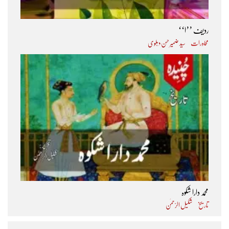
ردیف ’’ا‘‘
محاورات
سید ضمیر حسن دہلوی
محمد دارا شکوہ
تاریخ
شکیل الرّحمٰن