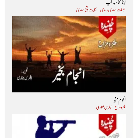
اپنا محاسبہ آپ
حکایات سعدی و رومی
حکایت شیخ سعدیؒ
انجام بخیر
طنز و مزاح
پطرس بخاری