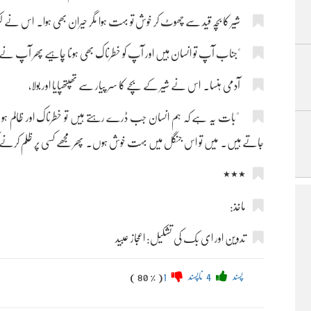
شیر کا بچہ قید سے چھوٹ کر خوش تو بہت ہوا مگر حیران بھی ہوا۔ اس نے 
"جناب آپ تو انسان ہیں اور آپ کو خطرناک بھی ہونا چاہیے پھر آپ نے مجھے
آدمی ہنسا۔ اس نے شیر کے بچے کا سر پیار سے تھپتھپایا اور بولا،
"بات یہ ہے کہ ہم انسان جب ڈرے رہتے ہیں تو خطرناک اور ظالم ہو جا
جاتے ہیں۔ میں تو اس جنگل میں بہت خوش ہوں۔ پھر مجھے کسی پر ظلم کرنے
٭٭٭
ماخذ:
تدوین اور ای بک کی تشکیل: اعجاز عبید
پسند
4
ناپسند
1
( 80 % )