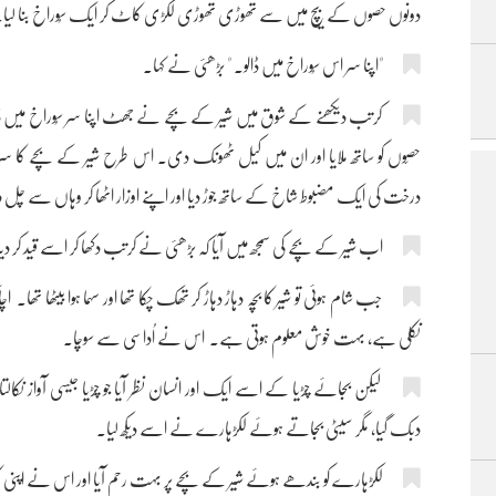
دونوں حصوں کے بیچ میں سے تھوڑی تھوڑی لکڑی کاٹ کر ایک سُوراخ بنا لیا۔
"اپنا سر اس سُوراخ میں ڈالو۔ " بڑھئی نے کہا۔
کرتب دیکھنے کے شوق میں شیر کے بچے نے جھٹ اپنا سر سُوراخ میں 
حصّوں کو ساتھ ملایا اور ان میں کیل ٹھونک دی۔ اس طرح شیر کے بچے کا سر
درخت کی ایک مضبوط شاخ کے ساتھ جوڑ دیا اور اپنے اوزار اٹھا کر وہاں سے چل د
اب شیر کے بچے کی سمجھ میں آیا کہ بڑھئی نے کرتب دکھا کر اسے قید کر دیا
جب شام ہوئی تو شیر کا بچہ دہاڑ دہاڑ کر تھک چکا تھا اور سہما ہوا بیٹھا تھا
نکلی ہے، بہت خوش معلوم ہوتی ہے۔ اس نے اُداسی سے سوچا۔
لیکن بجائے چڑیا کے اسے ایک اور انسان نظر آیا جو چڑیا جیسی آواز نکالت
دبک گیا، مگر سیٹی بجاتے ہوئے لکڑہارے نے اسے دیکھ لیا۔
لکڑہارے کو بندھے ہوئے شیر کے بچے پر بہت رحم آیا اور اس نے اپنی کلہا