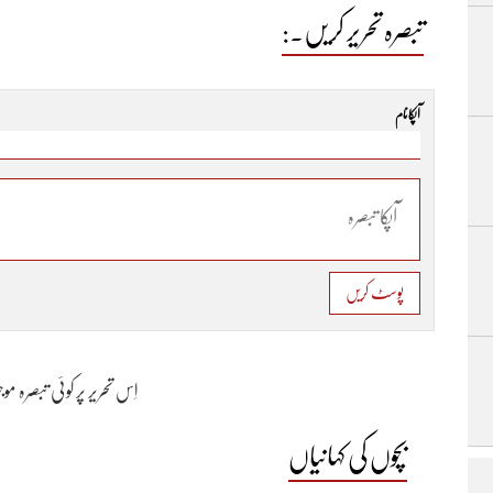
تبصرہ تحریر کریں۔:
آپکا نام
پوسٹ کریں
اِس تحریر پر کوئی تبصرہ م
بچوں کی کہانیاں