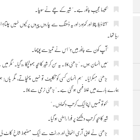
"کیسا عجیب جانور ہے۔ " شیر کے بچے نے سوچا۔
"اتنا دُبلا پتلا اور کمزور! اور یہ ڈھنگ سے چاروں پیروں پر کیوں نہیں چل
رہا تھا۔
"آپ کون سے جانور ہیں؟" اس نے تمیز سے پوچھا۔
"میں انسان ہوں۔ " بڑھئی بولا۔ یہ سن کر شیر کا بچہ بھونچکا رہ گیا۔ "مگر می
بڑھئی مُسکرایا۔ "ہم انسان کسی کو تکلیف تو نہیں پہنچاتے، مگر ہاں! ہ
ہمارے بارے میں غلط فہمی ہو گئی ہے۔ " بڑھئی نرمی سے بولا۔
"کہو تو تمہیں اپنا ایک کرتب دکھاؤں۔ "
شیر کا بچہ کرتب دیکھنے پر فورا راضی ہو گیا۔
بڑھئی نے اپنی آری اٹھائی اور درخت سے ایک مضبوط شاخ کاٹ لی