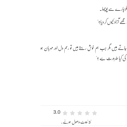
لکڑہارے سے پوچھا۔
 آزاد کیوں کر دیا؟"
تے ہیں مگر جب ہم خوش رہتے ہیں تو رحم دل اور مہربان ہو
 کی کیا ضرورت ہے ؟"
3.0
"3"ووٹ وصول ہوئے۔