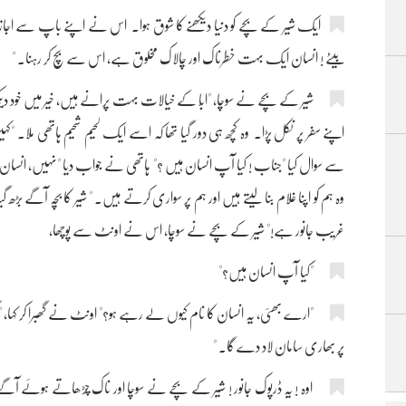
ایک شیر کے بچے کو دنیا دیکھنے کا شوق ہوا۔ اس نے اپنے باپ سے اجا
بیٹے ! انسان ایک بہت خطرناک اور چالاک مخلوق ہے، اس سے بچ کر رہنا۔ "
شیر کے بچے نے سوچا، "ابّا کے خیالات بہت پرانے ہیں، خیر میں خود دیکھ لو
اپنے سفر پر نکل پڑا۔ وہ کچھ ہی دور گیا تھا کہ اسے ایک لحیم شحیم ہاتھی ملا
سے سوال کیا "جناب ! کیا آپ انسان ہیں ؟" ہاتھی نے جواب دیا "نہیں، انسان تو
وہ ہم کو اپنا غلام بنا لیتے ہیں اور ہم پر سواری کرتے ہیں۔ " شیر کا بچہ آگے بڑھ گ
غریب جانور ہے!" شیر کے بچے نے سوچا، اس نے اونٹ سے پوچھا،
"کیا آپ انسان ہیں؟"
"ارے بھئی، یہ انسان کا نام کیوں لے رہے ہو؟" اونٹ نے گھبرا کر کہا، "اگر
پر بھاری سامان لاد دے گا۔ "
اوہ ! یہ ڈرپوک جانور ! شیر کے بچے نے سوچا اور ناک چڑھاتے ہوئے آگے ب