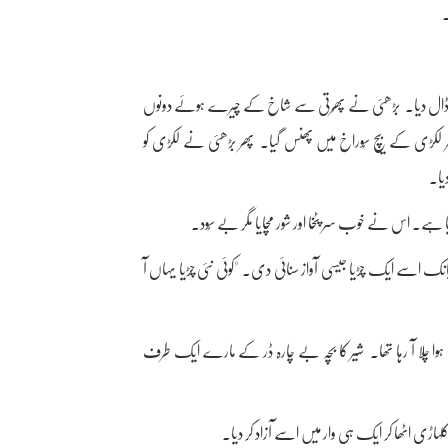
ڈال دیا۔ بڑھئی نے پھُرتی سے شاخ کے چیرے ہوئے دونوں
 لکڑی کے بیچ سُوراخ میں پھنس گیا۔ پھر بڑھئی نے لکڑی کو
یا۔
 ہے۔ اس نے خوب سر پٹخا اور شور مچایا مگر بے سُود۔
۔ اچانک اسے ایک چڑیا جیسی آواز سنائی دی۔ "کوئی نئی چڑیا یہاں آ
ا ہوا چلا آ رہا تھا۔ شیر کا بچہ بے چارہ ڈر کے مارے ایک طرف
ڑی اٹھا کر ایک ہی وار میں اسے آزاد کر دیا۔