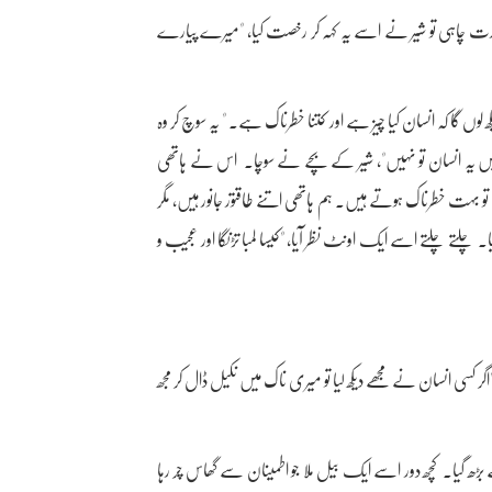
زت چاہی تو شیر نے اسے یہ کہہ کر رخصت کیا، "میرے پیارے
ں گا کہ انسان کیا چیز ہے اور کتنا خطرناک ہے۔ " یہ سوچ کر وہ
۔ "کہیں یہ انسان تو نہیں"، شیر کے بچے نے سوچا۔ اس نے ہاتھی
 بہت خطرناک ہوتے ہیں۔ ہم ہاتھی اتنے طاقتور جانور ہیں، مگر
یا۔ چلتے چلتے اسے ایک اونٹ نظر آیا، "کیسا لمبا تڑنگا اور عجیب و
 کسی انسان نے مجھے دیکھ لیا تو میری ناک میں نکیل ڈال کر مجھ
ڑھ گیا۔ کچھ دور اسے ایک بیل ملا جو اطمینان سے گھاس چر رہا