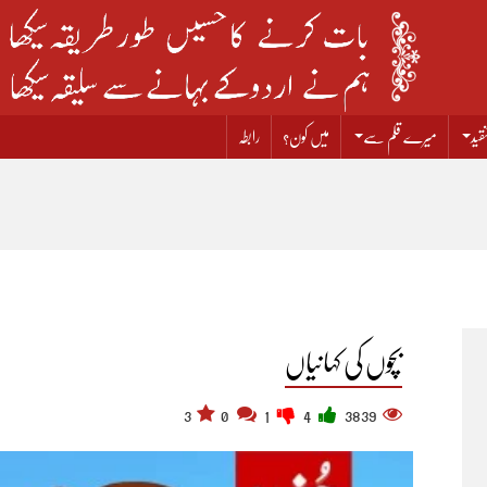
قید
میرے قلم سے
میں کون؟
رابطہ
بچوں کی کہانیاں
3
0
1
4
3839