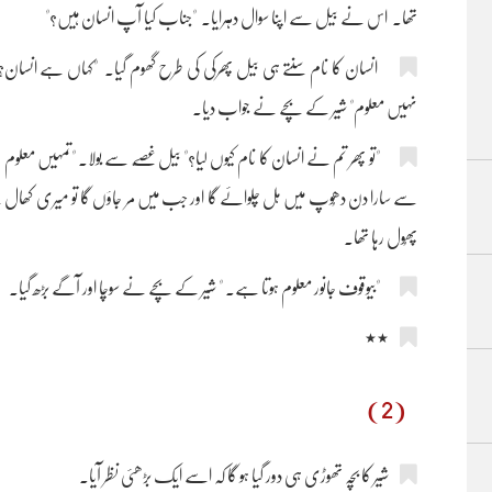
تھا۔ اس نے بیل سے اپنا سوال دہرایا۔ "جناب کیا آپ انسان ہیں؟"
انسان کا نام سنتے ہی بیل پھرکی کی طرح گھوم گیا۔ "کہاں ہے انسان؟
نہیں معلوم" شیر کے بچے نے جواب دیا۔
"تو پھر تم نے انسان کا نام کیوں لیا؟" بیل غصّے سے بولا۔ "تمہیں معلوم ہے ک
سے سارا دن دھُوپ میں ہل چلوائے گا اور جب میں مر جاؤں گا تو میری کھال سے 
پھُول رہا تھا۔
"بیوقوف جانور معلوم ہوتا ہے۔ " شیر کے بچے نے سوچا اور آگے بڑھ گیا۔
٭٭
(2)
شیر کا بچہ تھوڑی ہی دور گیا ہو گا کہ اسے ایک بڑھئی نظر آیا۔