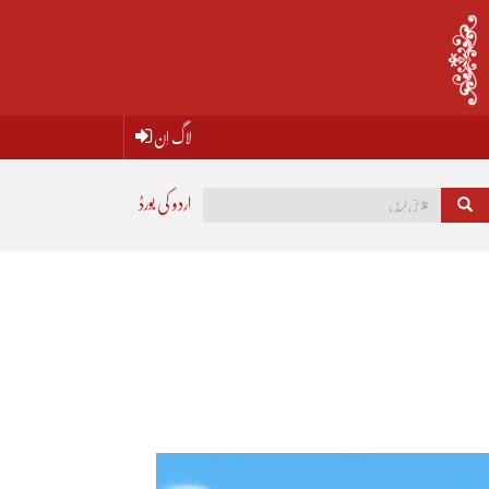
لاگ اِن
اردو کی بورڈ