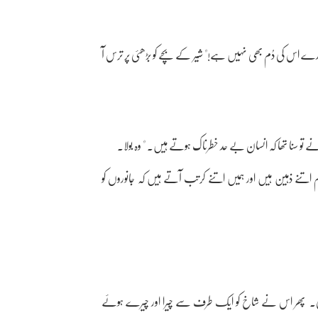
تا؟ ارے اس کی دُم بھی نہیں ہے!" شیر کے بچے کو بڑھئی پر ترس آ
ں نے تو سنا تھا کہ انسان بے حد خطرناک ہوتے ہیں۔ " وہ بولا۔
م اتنے ذہین ہیں اور ہمیں اتنے کرتب آتے ہیں کہ جانوروں کو
۔ پھر اس نے شاخ کو ایک طرف سے چیرا اور چیرے ہوئے