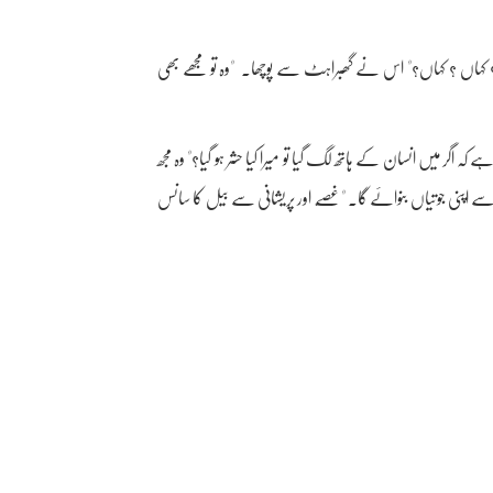
 کہاں ؟ کہاں؟" اس نے گھبراہٹ سے پوچھا۔ "وہ تو مجھے بھی
ہ اگر میں انسان کے ہاتھ لگ گیا تو میرا کیا حشر ہو گیا؟" وہ مجھ
اپنی جوتیاں بنوائے گا۔ " غصّے اور پریشانی سے بیل کا سانس