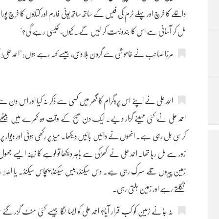
داخلے کا خرچ اور پہلے ٹرم کی فیس کے ساتھ ساتھ یونی فارم اور کتابوں کا خرچ پورا
مل کر آسانی سے اس کا بندوبست کر لیں گے۔ کیوں، کیسی رہے گی؟"
مرزا صاحب نے خاموشی سے گردن ہلا دی، جیسے کہہ رہے ہوں: "احمد علی
احمد علی نے اپنے اس پروگرام کا گھر میں کسی سے ذکر نہ کیا اور اس دن س
احمد علی نے کئی مہینے گزار دیے۔ ایک دن صبح کے وقت وہ کمرے میں بیٹھے ہ
کرسی ہل رہی ہے۔ انھوں نے دائیں بائیں دیکھا۔ میز پر رکھی ہوئی اور دیوار پر 
زور سے ہل رہا تھا۔ احمد علی نے کھڑکی سے باہر دیکھا تو لوہے کا زینہ ایسے جھول 
زمین پیروں تلے سرک رہی ہے۔ دس سیکنڈ، بیس سیکنڈ، پچاس سیکنڈ۔ یا اللہ! رح
نکلتے رہے اور زمین ہلتی رہی۔
نہ جانے زمین کو کب قرار آیا؟ احمد علی کو ایسا لگا جیسے کئی منٹ گزر گئ