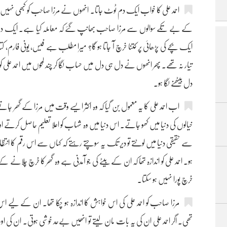
احمد علی کا خواب ایک دم ٹوٹ جاتا۔ انھوں نے مرزا صاحب کو کبھی نہیں بتای
کے بے تکے سوالوں سے مرزا صاحب بھانپ گئے کہ معاملہ کیا ہے۔ ایک دن اح
ایک بچے کی پڑھائی پر کتنا خرچ آ جاتا ہو گا؟ میرا مطلب ہے فیس، یونی فارم،
تیار نہ تھے۔ پھر انھوں نے دل ہی دل میں حساب لگا کر چند لمحوں میں احمد علی کو ک
دل بیٹھنے لگا ہو۔
اب احمد علی کا یہ معمول بن گیا کہ وہ اکثر ایسے وقت میں مرزا کے گھر جاتے
خیالوں کی دنیا میں کھو جاتے۔ اس دنیا میں وہ شہاب کو اعلا تعلیم حاصل کرتے ا
سے حقیقی دنیا میں لوٹتے تو دیر تک یہ سوچتے رہتے کہ کہاں سے اس رقم کا ا
ہو۔ احمد علی کو اندازہ تھا کہ ان کے بیٹے کی جو آمدنی ہے وہ گھر کا خرچ چلان
خرچ پورا نہیں ہو سکتا۔
مرزا صاحب کو احمد علی کی اس خواہش کا اندازہ ہو چکا تھا۔ ان کے لیے ا
تھی۔ اگر احمد علی ان کی یہ بات مان لیتے تو انھیں بےحد خوشی ہوتی۔ ان کی اور ا