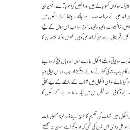
ا کہ وہ کہاں کھو جاتے ہیں اور انھیں کیا ہو جاتا ہے، لیکن ان
مد علی نے مرزا صاحب سے اچانک پوچھا: "مرزا! اسکول میں
 کتابیں، ٹرانسپورٹ وغیرہ وغیرہ۔" مرزا صاحب اس سوال کے لیے
ل رقم بتائی، جسے سن کر احمد علی کو یوں محسوس ہوا کہ جیسے ان کا
 جب وہ پوتی کو لینے اسکول جا رہے ہوں اور وہاں پہنچ کر وہ اپنے
ور کام یاب زندگی گزارتے ہوئے دیکھتے اور جب وہ اس خیالی دنیا
نتظام کیا جائے جو اس اسکول میں شہاب کے داخلے کے لیے کافی
ے کے لیے تو کافی ہے، لیکن اس میں ایک اعلا درجے کے اسکول کا
س اسکول میں شہاب کی تعلیم کا خرچ اپنے ذمہ لینا معمولی بات
حمد علی دوستی اس طرح کی تھی کہ وہ ہر گز اسے احسان نہ سمجھتے،