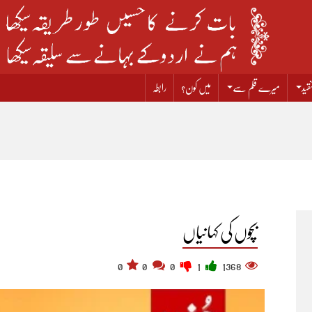
قید
میرے قلم سے
میں کون؟
رابطہ
بچوں کی کہانیاں
0
0
0
1
1368