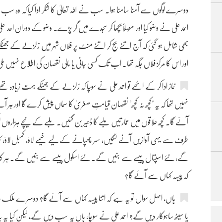
دوسرے لوگوں سے آمنا سامنا ہوا۔ سب نے اللہ تعالیٰ کا شکر ادا کیا کہ وہ سب
احمد علی نے وضو کیا اور مُصلّا بچھا کر سجدے میں گر پڑے۔ وضو کے دوران احد علی ک
بھی شامل ہو گئی کہ آج اتنے بج کر اتنے منٹ پر فلاں شہر میں زلزلے کے جھ
اور اس کا مرکز فلاں جگہ تھا۔ اب تک کسی جانی یا مالی نقصان کی اطلاع نہیں مل
نماز ادا کر کے اٹھے تو احمد علی نے سوچا کہ زلزلے کے جھٹکے بہت زیادہ تھ
نہیں تھا کہ یہ "کچھ نہ کچھ" نقصان قیامتِ صغریٰ کا سماں پیش کرے گا اور ہر آنے 
آئے گا۔ کچھ علاقوں میں عمارتیں ملبے کا ڈھیر بن گئیں۔ ملبے کے نیچے ہزاروں 
طرف سے یہی آوازیں آنے لگیں، سر چھپانے کے لیے خیمے لاؤ، کمبل لاؤ، کپڑے لا
گے، نئے اسپتال پیسے سے بنیں گے۔ نئے اسکول پیسے سے بنیں گے۔ ہر کام پ
کہ پیسہ کہاں سے آئے گا؟
ہاں، اصل سوال تو یہ ہے کہ اتنا پیسہ کہاں سے آئے گا؟ دوسرے ملک 
یا سیٹھ ساہوکار دیں گے؟ احمد علی نے سوچا، ہاں یہ سب دیں گے، لیکن کیا یہ ب