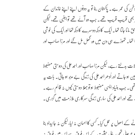
طن کی عمر ہے۔ پاکستان بنا تو یہ دونوں اپنے اپنے خاندان کے
ھر بھی قریب قریب تھے۔ جب وہ آئے تھے تو اجنبی تھے، لیکن
حق مانا جاتا تھا۔ ایک کا دکھ دوسرے کا دکھ تھا اور ایک کی خوشی
ا تھا۔ تھوڑے ہی دن میں وہ گھل مل گئے اور مرزا صاحب اور
 حالات بدلتے رہے، لیکن مرزا صاحب اور احمد علی کی دوستی مضبوط
 ہو جاتے اور اُدھر احمد علی کی زندگی بے مزہ ہو جاتی۔ بات یہ
ی۔ جب بنیاد ایسی مضبوط ہو تو بھلا دوستی کیوں نہ قائم رہے۔
ھے اور احمد علی کی ساری زندگی سرکاری ملازمت میں گزری۔
ے اصول پر عمل کیا۔ کسی کا احسان نہ لیا، لیکن نہ جائیداد بنا
 شروع ہوئی تھی، مالی حیثیت کے اس فرق سے اس میں فرق نہ