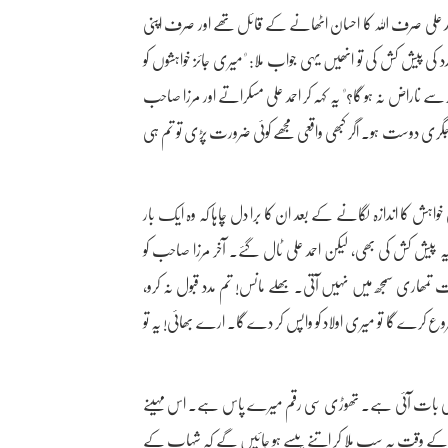
مد علی صرف اللہ کا احسان اٹھانے کے قائل تھے اور صرف اپنی
کی پیش کش کی تو انھیں یہی جواب ملا: "میری جائز خواہشوں کو
جھ سے ناراض نہ ہو گا؟" یہ کہہ کر احمد علی مسکراتے اور مرزا صاحب
 جگری دوست ہو۔ اگر کبھی واقعی مجھے کوئی ضرورت پڑی تو تم ہی
خواہش کا اندازہ لگانے کے بعد ان کا برا دل چاہا کہ وہ ایک بار
ہ پیش کش کی بھی، لیکن احمد علی ٹال گئے۔ آخر مرزا صاحب کو
مھاری سمجھ میں نہیں آتی۔ بھلے مانس! تم مدد قبول نہ کرو،
شروع کرے گا تو میری اولاد کو واپس کر دے گا۔ ارے بھائی! یہ تو
 سیدھی بات آئی ہے۔ تھوڑی سی رقم میرے پاس ہے۔ اس مہینے
ے کے وقت یہ سب ملا کر اتنے پیسے ہو جائیں گے کہ شہاب کے