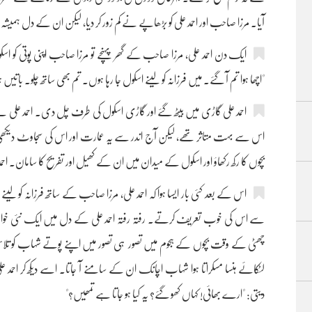
آیا۔ مرزا صاحب اور احمد علی کو بڑھاپے نے کم زور کر دیا، لیکن ان کے دل 
ایک دن احمد علی، مرزا صاحب کے گھر پہنچے تو مرزا صاحب اپنی پوتی کو اس
"اچھا ہوا تم آ گئے۔ میں فرزانہ کو لینے اسکول جا رہا ہوں۔ تم بھی ساتھ چلو۔ باتیں 
احمد علی گاڑی میں بیٹھ گئے اور گاڑی اسکول کی طرف چل دی۔ احمد علی نے 
اس سے بہت متاثر تھے، لیکن آج اندر سے یہ عمارت اور اس کی سجاوٹ دیکھی 
بچوں کا رکھ رکھاؤ اور اسکول کے میدان میں ان کے کھیل اور تفریح کا سامان۔ احم
اس کے بعد کئی بار ایسا ہوا کہ احمد علی، مرزا صاحب کے ساتھ فرزانہ کو لینے ا
سے اس کی خوب تعریف کرتے۔ رفتہ رفتہ احمد علی کے دل میں ایک نئی خوا
چھٹی کے وقت بچوں کے ہجوم میں تصور ہی تصور میں اپنے پوتے شہاب کو تل
لٹکائے ہنسا مسکراتا ہوا شہاب اچانک ان کے سامنے آ جاتا۔ اسے دیکھ کر احمد عل
دیتی: "ارے بھائی! کہاں کھو گئے؟ یہ کیا ہو جاتا ہے تمھیں؟"