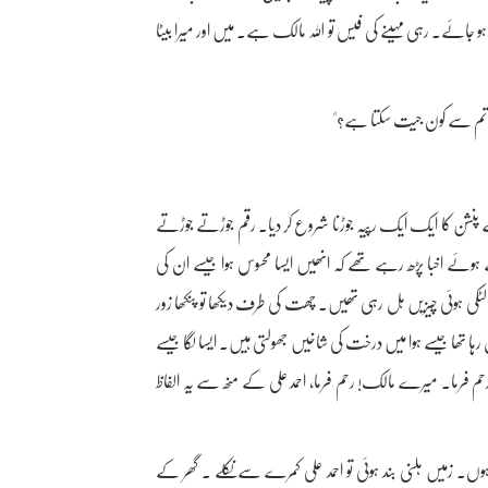
 ہو جائے۔ رہی مہینے کی فیس تو اللہ مالک ہے۔ میں اور میرا بیٹا
! تم سے کون جیت سکتا ہے؟"
ے پنشن کا ایک ایک رپیہ جوڑنا شروع کر دیا۔ رقم جوڑتے جوڑتے
وئے اخبا پڑھ رہے تھے کہ انھیں ایسا محسوس ہوا جیسے ان کی
لٹکی ہوئی چیزیں ہل رہی تھیں۔ چھت کی طرف دیکھا تو پنکھا زور
رہا تھا جیسے ہوا میں درخت کی شاخیں جھولتی ہیں۔ ایسا لگا جیسے
م فرما۔ میرے مالک! رحم فرما، احمد علی کے منھ سے یہ الفاظ
ے ہوں۔ زمیں ہلنی بند ہوئی تو احمد علی کمرے سے نکلے ۔ گھر کے