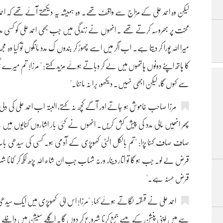
لیکن وہ احمد علی کے مزاج سے واقف تھے۔ وہ ہمیشہ یہ دیکھتے آئے تھے کہ اح
محنت پر بھروسہ کرتے تھے ۔ انھوں نے زندگی میں جب بھی احمد علی کو کسی مدد 
میرا اللہ پورا کر دیتا ہے۔ اب اگر میں اسے چھوڑ کر بندوں ک مدد مانگوں تو کیا وہ م
کا ہاتھ اپنے دونوں ہاتھوں میں لے کر دباتے ہوئے مزید کہتے: " مرزا! تم میرے
سے کہوں گا، لیکن ابھی نہیں۔ دیکھو، برا نہ ماننا۔"
مرزا صاحب خاموش ہو جاتے اور آگے کچھ نہ کہتے، البتہ اب احمد علی کی دلی 
پھر انھیں مالی مدد کی پیش کش کریں۔ انھوں نے کئی بار اشاروں کنایوں میں ی
صاف صاف کہنا پڑا: "تم بالکل الٹی کھوپڑی کے آدمی ہو۔ کسی کی سیدھی بات ت
قرض لے لو۔ جب ہو گا تو اتار دینا، ورنہ شہاب جب ان شاء اللہ پڑھ لکھ کر کمانا 
قرض حسنہ ہے۔"
احمد علی نے قہقہہ لگاتے ہوئے کہا: "مرزا! اس الی کھوپڑی میں ایک
سے میں اپنی پنشن کے پیسے جمع کرنا شروع کر دوں گا۔ اگلے سیشن میں داخل