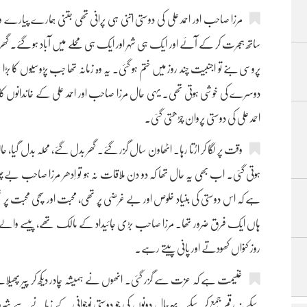
مرزا صاحب اور احمد علی کی دوستی اتنی ہی پرانی تھی جتنی ہمارے پیارے و
ساتھ ہجرت کر کے آئے اور ایک ہی شہر اور ایک ہی محلے میں آباد ہو گئے۔ گ
پروسی بنے تو اجنبیت چند روز میں ختم ہو گئی۔ یہ وہ زمانہ تھا جب پڑوسیوں کا بڑا 
دوسرے کی خوشی ہوتی تھی۔ یہی حال مرزا صاحب اور احمد علی کے خاندانوں ک
احمد علی کی دوستی پروان چڑھتی گئی۔
وقت پر لگا کر اڑتا رہا۔ اٹھاون سال گزر گئے۔ گھر بدل گئے، محلہ بدل گیا،
ہوتی گئی۔ اب بھی یہ حال تھا کہ دو دن ملاقات نہ ہو تو اِدھر مرزا صاحب بےچین
ہے کہ اس دوستی کی بنیاد خلوص اور بے غرضی پر تھی، محبت اور سچی محبت پر تھ
ہاں ایک فرق ضرور تھا۔ مرزا صاحب بڑی جائیداد کے مالک تھے، پیسے والے ت
روز کنواں کھودتے اور پانی پیتے رہے۔
غنیمت ہے کہ عزت سے گزر گئی۔ انھوں نے ہمیشہ چادر دیکھ کر پیر پھیلانے ک
سکے نہ رقم جمع کر سکے۔ بہرحال دونوں کی جو دوستی نوجوانی کے زمانے سے