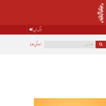
لاگ اِن
اردو کی بورڈ