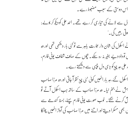
ہمیشہ اس دوستی کے سبب مضبوط رہے۔
کول سے لانے کی تیاری کر رہے تھے۔ احمد علی کو دیکھ کر بولے:
ہوتی رہیں گی۔"
اسکول کی شان دار عمارت باہر سے تو کئی بار دیکھی تھی اور وہ
تو داد دیے بغیر نہ رہ سکے۔ بچوں کے صاف شفاف یونی فارم،
د علی ہر چیز کو بڑی دل چسپی سے دیکھتے رہے۔
سکول گئے، ہر بار انھیں کوئی نئی چیز نظر آ جاتی اور وہ مرزا صاحب
ہش نے جنم لیا۔ وہ مرزا صاحب کے ساتھ جب اسکول آتے تو
اش کرنے لگتے۔ خوب صورت یونی فارم پہنے، بستہ کندھے سے
ی بھی مسکرا دیتے اور اتنے میں مرزا صاحب کی آواز انھیں چونکا