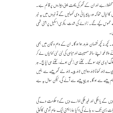
 محفوظ رہے اور ان کے گھر کی چھت اپنی دیواروں پر قائم ہے۔
ا خیال تھا کہ وہ ریڈیو یا ٹی وی کھولیں گے تو خبروں میں یہ خبر
ٹکے محسوس کیے گئے۔ زلزلے کی شدت ریکری اسکیل پر اتنی تھی
ی۔
ے۔ کچھ نہ کچھ نقصان ضرور ہوا ہو گا۔ ان کے وہم و گمان میں بھی
والا لمحہ اپنے ساتھ مصیبت اور تباہی کی نئی نئی کہانیاں لے کر
لوگ ابدی نیند سو گئے۔ کتنے ہی زخمی ہوئے، کتنے ہی اپاہج۔ ہر
ؤ، کھانا لاؤ، دوائیں لاؤ، پیسہ لاؤ، نئے گھر پیسے سے بنیں
یسے سے ہو گا۔ ہر چیز پیسے سے آئے گی، لیکن سوال یہ ہے
دیں گے یا ملکی اور غیر ملکی ادارے دیں گے؟ حکومت دے گی
ات یہی تک رہ جائے گی؟ کیا ہمارا یعنی ایک عام آدمی کا کوئی