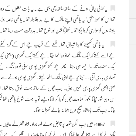
یہ کہانی پرانی ہونے کے ساتھ ساتھ سچی بھی ہے۔ یہ بات مغلوں کے دور ک
تھا اس کا "مولا بخش" یہ ہاتھی اپنے مالک کا بے حد وفادار تھا۔ ہاتھی خاصہ بو
بادشاہوں کو سواری کروا چکا تھا۔ فطرتاً شریر اور شوخ تھا۔ ہر وقت مست رہتا تھا
یہ ہاتھی کھیلنے کا بڑا شیدائی تھا۔ قلعے کے قریب بچے اس کے گرد اکٹھے 
بچے اسے کہتے کہ ایک ٹانگ اٹھاؤ وہ اٹھا لیتا۔ بچے کہتے ایک گھڑی (یعنی
ایک منٹ تک ایسے ہی رہتا۔ پھر بچے کہتے گھڑی پوری ہوئی تو وہ ٹانگ نیچے رکھ
تمہاری باری آئی۔۔"چنانچہ بچے اپنی ٹانگ اٹھا لیتے۔ گھڑی پوری ہونے سے پہلے 
یعنی ابھی گھڑی پوری نہیں ہوئی۔ جب بچوں کے ساتھ بہت خوش رہتا تھا۔ انہی
اس دن شور مچاتا مجبوراً مہاوت بچوں کو بلا کر لاتا ویسے تو یہ بہت شوخ ہاتھی تھا
جاتا۔ جب تک بادشاہ صحیح طرح بیٹھ نہ جائے کھڑا نہ ہوتا۔
1857ء میں جب انگریز قلعہ پر قابض ہوئے اور بہادر شاہ ظفر نے ہمایو
بچھڑنے کا اسے اتنا غم ہوا تھا کہ اس نے کھانا پینا چھوڑ دیا۔ قلعے کے نئے انگ