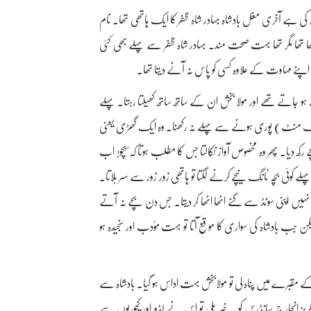
ی ہے آخری مغل بادشاہ بہادر شاہ ظفر کا ایک ہاتھی تھا۔ نام
ڑھا تھا مگر تھا بہت صحت مند۔ بہادر شاہ ظفر سے پہلے بھی کئی
۔ اپنے مہاوت کے علاوہ کسی کو پاس نہ آنے دیتا تھا۔
ہو جاتے تھے اور مولا بخش ان کے ساتھ ساتھ کھیلتا رہتا۔ پہلے
 ایک منٹ) پوری ہونے سے پہلے نہ رکھنا۔ وہ ایک گھڑی یعنی
 دیا۔ پھر وہ مخصوص آواز نکالتا جس کا مطلب ہوتا کہ"بچو! اب
کوئی بچہ ٹانگ نیچے کرنے لگتا تو ہاتھی زور زور سے سر ہلاتا۔
ں اپنی سونڈ سے گنے اٹھا اٹھا کر دیتا۔ جس دن بچے نہ آتے
 لیکن جب بادشاہ کی سواری کا موقع آتا تو بہت مؤدب اور سنجیدہ ہو
ں کے مقبرے میں پناہ لی تو مولابخش بہت اداس ہو گیا۔ بادشاہ سے
ریز انچارج سانڈرس کو یہ خبر ملی تو اس نے لڈو اور کچوریوں سے