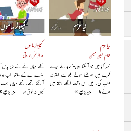
نیا عزم
کمپیوٹر ماموں
غلام حسین میمن
نور الرحمٰن فاروقی
"سر! کیا میں اندر آ سکتا ہوں؟" عابد نے میرے
ننھے میاں نے کے جی پاس کر
کمرے میں جھانکتے ہوئے مجھ سے اجازت
سارے اے کے ساتھ۔ اب وہ درج
طلب کی۔ میں اس وقت اگلے ہفتے میں
آ گئے تھے۔ ننھے میاں بہت
ہونے وا... مزید پڑھیئے
کیوں نہ خوش ہو... مزید پڑھیئے