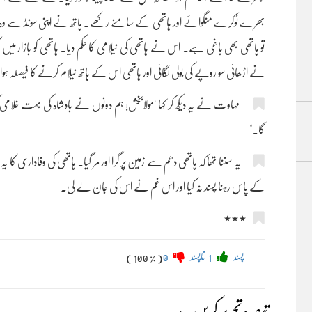
بھرے ٹوکرے منگوائے اور ہاتھی کے سامنے رکھے۔ ہاتھ نے اپنی سونڈ سے وہ تم
تو ہاتھی بھی باغی ہے۔ اس نے ہاتھی کی نیلامی کا حکم دیا۔ ہاتھی کو بازار میں کھڑا
نے اڑھائی سو روپے کی بولی لگائی اور ہاتھی اس کے ہاتھ نیلام کرنے کا فیصلہ ہوا
مہاوت نے یہ دیکھ کر کہا 'مولابخش! ہم دونوں نے بادشاہ کی بہت غلامی
گا۔"
یہ سننا تھا کہ ہاتھی دھم سے زمین پر گرا اور مر گیا۔ ہاتھی کی وفاداری 
کے پاس رہنا پسند نہ کیا اور اس غم نے اس کی جان لے لی۔
٭٭٭
پسند
1
ناپسند
0
( 100 % )
تبصرہ تحریر کریں۔: