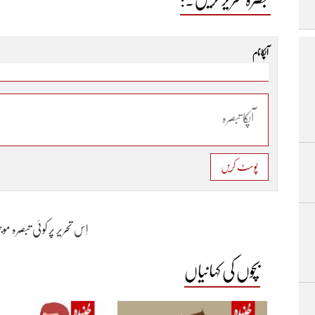
آپکا نام
پوسٹ کریں
اِس تحریر پر کوئی تبصرہ م
بچوں کی کہانیاں