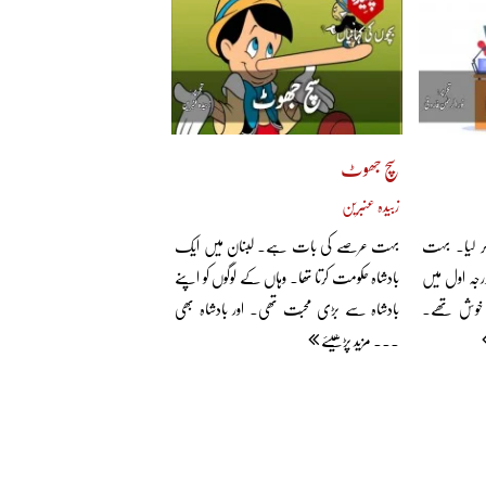
سچ جھوٹ
زبیدہ عنبرین
 لیا۔ بہت
بہت عرصے کی بات ہے۔ لبنان میں ایک
ہ اول میں
بادشاہ حکومت کرتا تھا۔ وہاں کے لوگوں کو اپنے
 خوش تھے۔
بادشاہ سے بڑی محبّت تھی۔ اور بادشاہ بھی
... مزید پڑھیئے