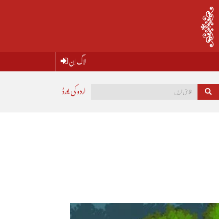
لاگ اِن
اردو کی بورڈ