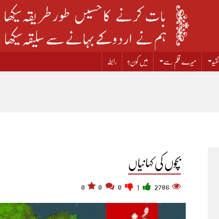
قید
میرے قلم سے
میں کون؟
رابطہ
بچوں کی کہانیاں
0
0
0
1
2786