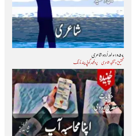
۱۸۵۷ء اور اُردو شاعری
تحقیق و تنقید شاعری
پروفیسر گوپی چند نارنگ