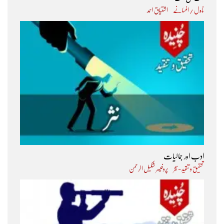
ناول / افسانے
اشتیاق احمد
ادب اور جمالیات
تحقیق و تنقید - نثر
پروفیسر شکیل الرحمن