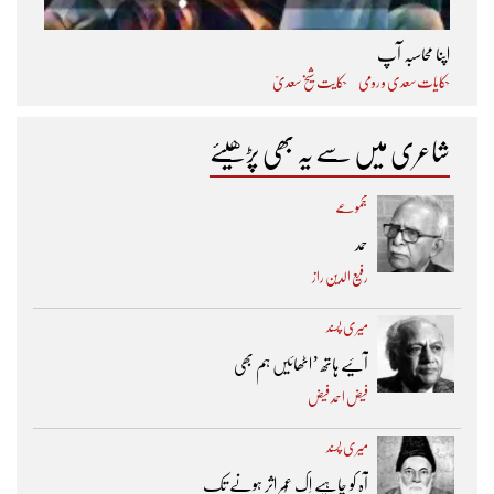
اپنا محاسبہ آپ
حکایات سعدی و رومی
حکایت شیخ سعدیؒ
شاعری میں سے یہ بھی پڑھیئے
مجموعے
حمد
رفیع الدین راز
میری پسند
آئیے ہاتھ ’اٹھائیں ہم بھی
فیض احمد فیض
میری پسند
آہ کو چاہیے اِک عُمر اثر ہونے تک ​