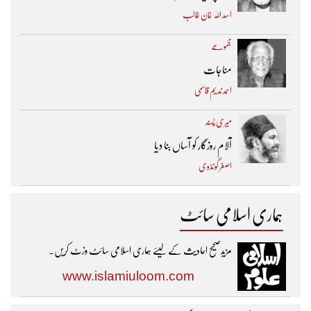
اسد اللہ خان غالب
مجموعے
مناجات
احمد ندیم قاسمی
میری پسند
آلام روزگار کو آساں بنا دیا
اصغر گونڈوی
ہماری اسلامی سائٹ
مزیدصحیح احادیث کے لیئے ہماری اسلامی سائٹ وزٹ کریں۔
www.islamiuloom.com