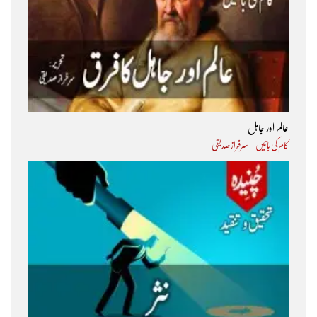
عالم اور جاہل
کام کی باتیں
سرفراز صدیقی