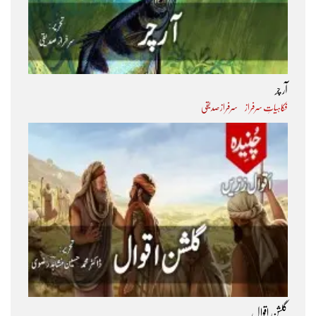
آر چر
فکاہیاتِ سرفراز
سرفراز صدیقی
گلشنِ اقوال