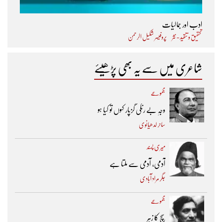
ادب اور جمالیات
تحقیق و تنقید - نثر
پروفیسر شکیل الرحمن
شاعری میں سے یہ بھی پڑھیئے
مجموعے
وجہِ بے رنگی گزپار کہوں تو کیا ہو
ساحر لدھیانوی
میری پسند
آدمی، آدمی سے ملتا ہے
جگر مراد آبادی
مجموعے
سچ کا زہر