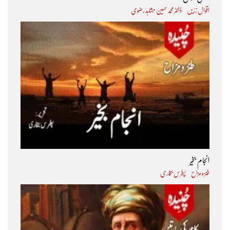
اَقوال زرّیں
ڈاکٹر محمد حسین مُشاہدؔ رضوی
انجام بخیر
طنز و مزاح
پطرس بخاری