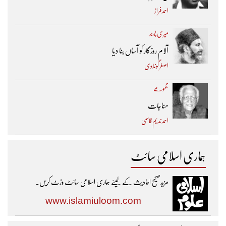
احمد فراز
میری پسند
آلام روزگار کو آساں بنا دیا
اصغر گونڈوی
مجموعے
مناجات
احمد ندیم قاسمی
ہماری اسلامی سائٹ
مزیدصحیح احادیث کے لیئے ہماری اسلامی سائٹ وزٹ کریں۔
www.islamiuloom.com