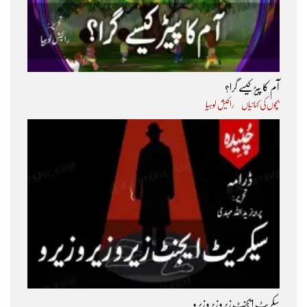
آم کا پیڑ کیسے گرا؟
بچوں کی کہانیاں
راکیش لوہیا
سکریٹ ایجنٹ زیرو زیرو زیرو