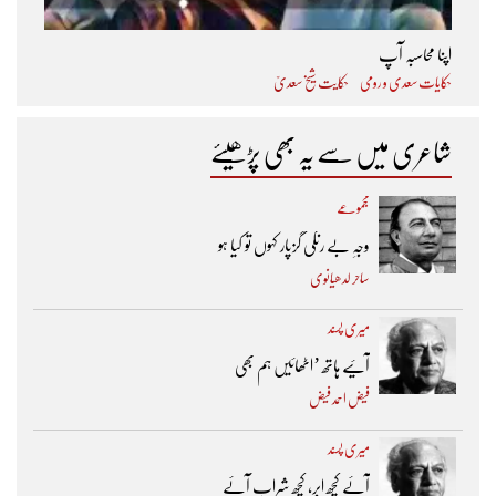
اپنا محاسبہ آپ
حکایات سعدی و رومی
حکایت شیخ سعدیؒ
شاعری میں سے یہ بھی پڑھیئے
مجموعے
وجہِ بے رنگی گزپار کہوں تو کیا ہو
ساحر لدھیانوی
میری پسند
آئیے ہاتھ ’اٹھائیں ہم بھی
فیض احمد فیض
میری پسند
آئے کچھ ابر، کچھ شراب آئے