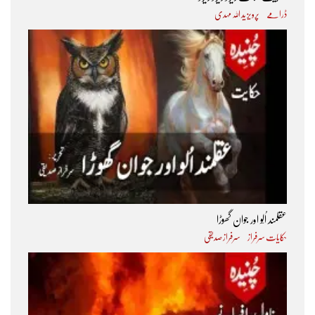
ڈرامے
پرویز ید اللہ مہدی
عقلمند اُلّو اور جوان گھوڑا
حکایات سرفراز
سرفراز صدیقی