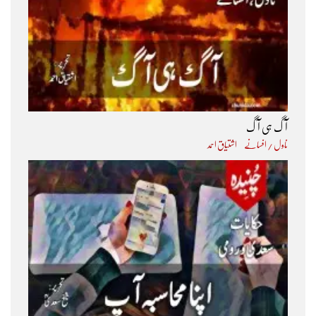
آگ ہی آگ
ناول / افسانے
اشتیاق احمد