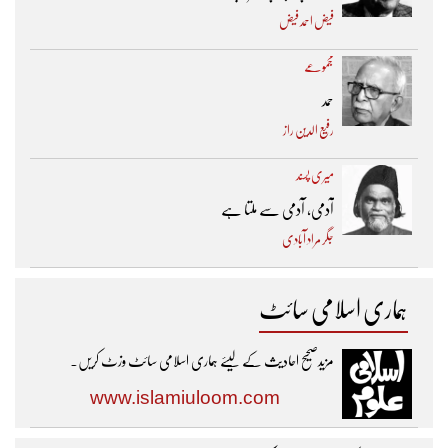
فیض احمد فیض
مجموعے
حمد
رفیع الدین راز
میری پسند
آدمی، آدمی سے ملتا ہے
جگر مراد آبادی
ہماری اسلامی سائٹ
مزیدصحیح احادیث کے لیئے ہماری اسلامی سائٹ وزٹ کریں۔
www.islamiuloom.com