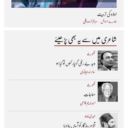
اولاد کی تربیت
ہمارے مسائل
سرفراز صدیقی
شاعری میں سے یہ بھی پڑھیئے
مجموعے
وجہِ بے رنگی گزپار کہوں تو کیا ہو
ساحر لدھیانوی
مجموعے
مناجات
احمد ندیم قاسمی
میری پسند
آلام روزگار کو آساں بنا دیا