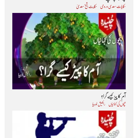
حکایات سعدی و رومی
حکایت شیخ سعدیؒ
آم کا پیڑ کیسے گرا؟
بچوں کی کہانیاں
راکیش لوہیا