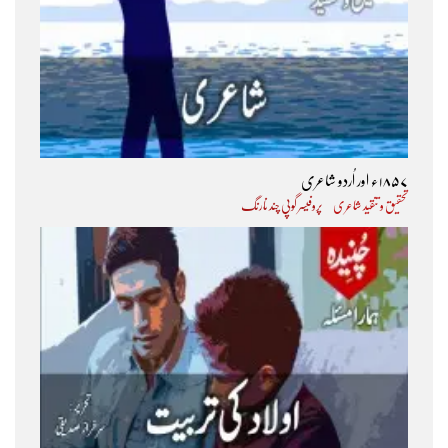
۱۸۵۷ء اور اُردو شاعری
تحقیق و تنقید شاعری
پروفیسر گوپی چند نارنگ