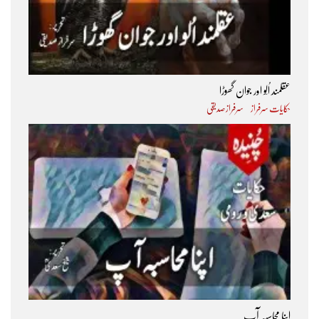
عقلمند اُلّو اور جوان گھوڑا
حکایات سرفراز
سرفراز صدیقی
اپنا محاسبہ آپ