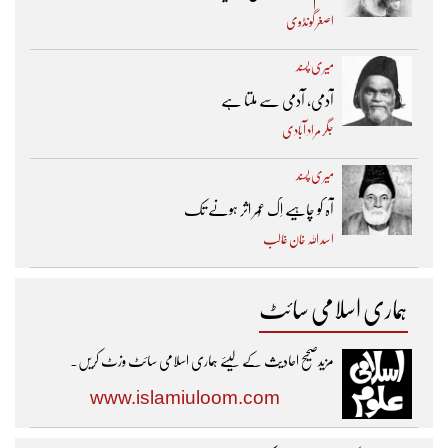
اصغر گونڈوی
میری پسند
آدمی، آدمی سے ملتا ہے
جگر مراد آبادی
میری پسند
آہ کو چاہیے اِک عُمر اثر ہونے تک ​
اسد اللہ خان غالب
ہماری اسلامی سائٹ
مزیدصحیح احادیث کے لیئے ہماری اسلامی سائٹ وزٹ کریں۔
www.islamiuloom.com