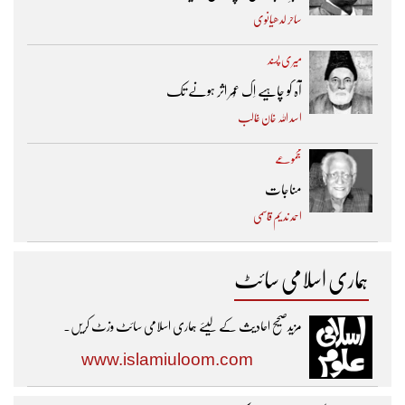
ساحر لدھیانوی
میری پسند
آہ کو چاہیے اِک عُمر اثر ہونے تک ​
اسد اللہ خان غالب
مجموعے
مناجات
احمد ندیم قاسمی
ہماری اسلامی سائٹ
مزیدصحیح احادیث کے لیئے ہماری اسلامی سائٹ وزٹ کریں۔
www.islamiuloom.com