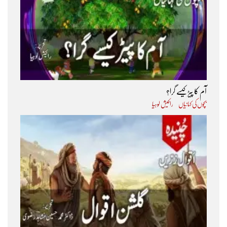
آم کا پیڑ کیسے گرا؟
بچوں کی کہانیاں
راکیش لوہیا