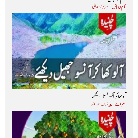
کام کی باتیں
سرفراز صدیقی
آلو کھا کر آنسو جھیل دیکھیے
سفرنامے
پیر عارف اﷲ شاہ