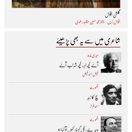
گلشنِ اقوال
اَقوال زرّیں
ڈاکٹر محمد حسین مُشاہدؔ رضوی
شاعری میں سے یہ بھی پڑھیئے
میری پسند
آئے کچھ ابر، کچھ شراب آئے
فیض احمد فیض
مجموعے
سچ کا زہر
احمد فراز
مجموعے
وجہِ بے رنگی گزپار کہوں تو کیا ہو