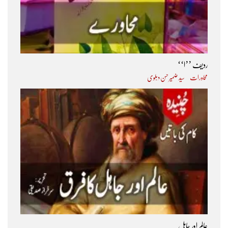
ردیف ’’ا‘‘
محاورات
سید ضمیر حسن دہلوی
عالم اور جاہل