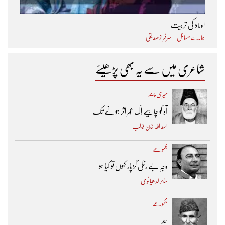
اولاد کی تربیت
ہمارے مسائل
سرفراز صدیقی
شاعری میں سے یہ بھی پڑھیئے
میری پسند
آہ کو چاہیے اِک عُمر اثر ہونے تک ​
اسد اللہ خان غالب
مجموعے
وجہِ بے رنگی گزپار کہوں تو کیا ہو
ساحر لدھیانوی
مجموعے
حمد