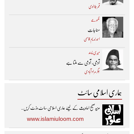
قمر جلالوی
مجموعے
مناجات
احمد ندیم قاسمی
میری پسند
آدمی، آدمی سے ملتا ہے
جگر مراد آبادی
ہماری اسلامی سائٹ
مزیدصحیح احادیث کے لیئے ہماری اسلامی سائٹ وزٹ کریں۔
www.islamiuloom.com