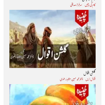
کام کی باتیں
سرفراز صدیقی
گلشنِ اقوال
اَقوال زرّیں
ڈاکٹر محمد حسین مُشاہدؔ رضوی