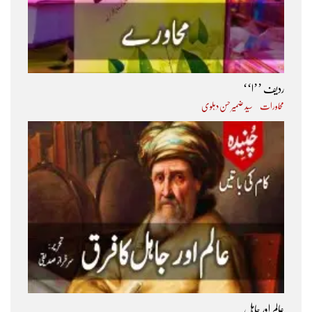
ردیف ’’ا‘‘
محاورات
سید ضمیر حسن دہلوی
عالم اور جاہل