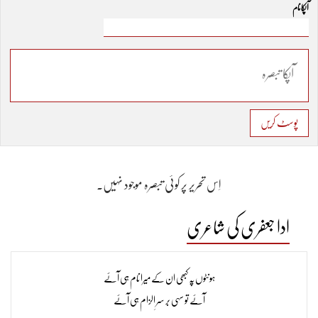
آپکا نام
پوسٹ کریں
اِس تحریر پر کوئی تبصرہ موجود نہیں۔
ادا جعفری کی شاعری
ہونٹوں پہ کبھی ان کے میرا نام ہی آئے
آئے تو سہی بر سرِ الزام ہی آئے