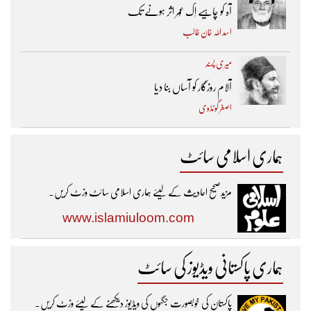
آہ کو چاہیے اِک عُمر اثر ہونے تک ​
اسد اللہ خان غالب
میری پسند
آلام روزگار کو آساں بنا دیا
اصغر گونڈوی
ہماری اسلامی سائٹ
مزیدصحیح احادیث کے لیئے ہماری اسلامی سائٹ وزٹ کریں۔
www.islamiuloom.com
ہماری پاکستانی ویڈیوز کی سائٹ
پاکستان کی خوبصورت جگہوں کی ویڈیوز دیکھنے کے لیئے وزٹ کریں۔