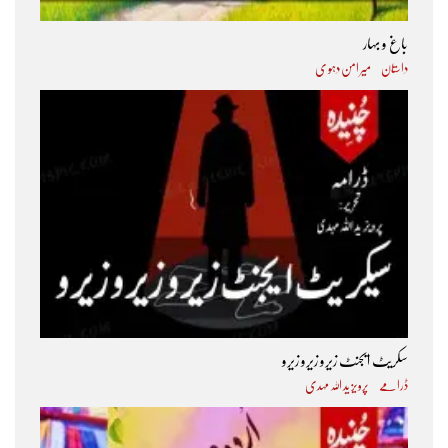
باغ و بہار
داستان
میر امن دہو ی
سکریٹ ایجنٹ زیرو زیرو زیرو
ڈرامے
پرویز ید اللہ مہدی