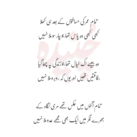
تمام عمر کی مسافتوں کے بعد ہی کھلا
کبھی کبھی وہ پاس تھا جو چار سو ملا نہیں
وہ جیسے اک خیال تھا جو زندگی پہ چھا گیا
رفاقتیں تھیں اور یوں کہ روبرو ملا نہیں
تمام آئنوں میں عکس تھے مری نگاہ کے
بھرے نگر میں ایک بھی مجھے عدو ملا نہیں