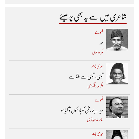
شاعری میں سے یہ بھی پڑھیئے
مجموعے
حمد
قمر جلالوی
میری پسند
آدمی، آدمی سے ملتا ہے
جگر مراد آبادی
مجموعے
وجہِ بے رنگی گزپار کہوں تو کیا ہو
ساحر لدھیانوی
میری پسند