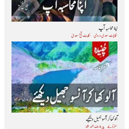
اپنا محاسبہ آپ
حکایات سعدی و رومی
حکایت شیخ سعدیؒ
آلو کھا کر آنسو جھیل دیکھیے
سفرنامے
پیر عارف اﷲ شاہ