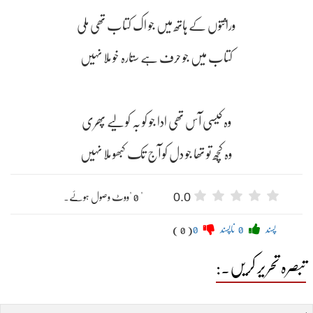
وراثتوں کے ہاتھ میں جو اک کتاب تھی ملی
کتاب میں جو حرف ہے ستارہ خو ملا نہیں
وہ کیسی آس تھی ادا جو کو بہ کو لیے پھری
وہ کچھ تو تھا جو دل کو آج تک کبھو ملا نہیں
0.0
" 0 "ووٹ وصول ہوئے۔
پسند
0
ناپسند
0
( 0 )
تبصرہ تحریر کریں۔: