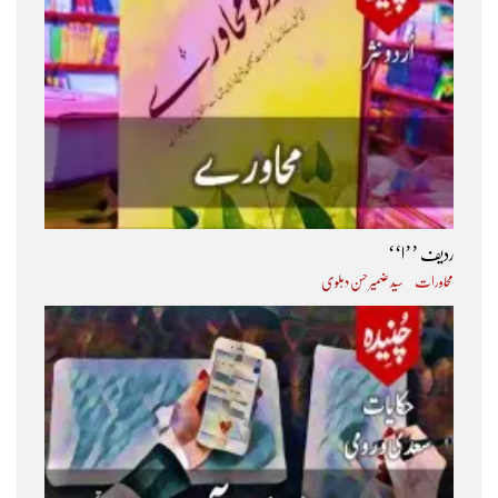
ردیف ’’ا‘‘
محاورات
سید ضمیر حسن دہلوی