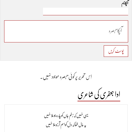
آپکا نام
پوسٹ کریں
اِس تحریر پر کوئی تبصرہ موجود نہیں۔
ادا جعفری کی شاعری
یہی نہیں کہ زخم جاں کو چارہ جو ملا نہیں
یہ حال تھا کہ دل کو اسم آرزو ملا نہیں