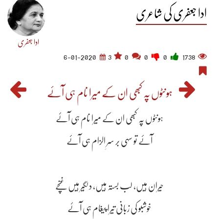
ادا جعفری کی شاعری
ادا جعفری
6-01-2020
3
0
0
0
1738
ہونٹوں پہ کبھی ان کے میرا نام ہی آئے
ہونٹوں پہ کبھی ان کے میرا نام ہی آئے
آئے تو سہی بر سرِ الزام ہی آئے
حیران ہیں، لب بستہ ہیں، دلگِیر ہیں غنچے
خوشبو کی زبانی تیرا پیغام ہی آئے