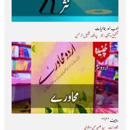
ادب اور جمالیات
تحقیق و تنقید - نثر
پروفیسر شکیل الرحمن
ردیف ’’ا‘‘
محاورات
سید ضمیر حسن دہلوی