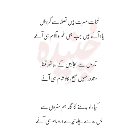
لمحاتِ مسرت ہیں تصوّر سے گریزاں
یاد آئے ہیں جب بھی غم و آلام ہی آئے
تاروں سے سجالیں گے رہِ شہرِ تمنا
مقدور نہیں صبح، چلو شام ہی آئے
کیا راہ بدلنے کا گِلہ ہم سفروں سے
جِس رہ سے چلے تیرے درو بام ہی آئے