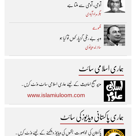
آدمی، آدمی سے ملتا ہے
جگر مراد آبادی
مجموعے
وجہِ بے رنگی گزپار کہوں تو کیا ہو
ساحر لدھیانوی
ہماری اسلامی سائٹ
مزیدصحیح احادیث کے لیئے ہماری اسلامی سائٹ وزٹ کریں۔
www.islamiuloom.com
ہماری پاکستانی ویڈیوز کی سائٹ
پاکستان کی خوبصورت جگہوں کی ویڈیوز دیکھنے کے لیئے وزٹ کریں۔