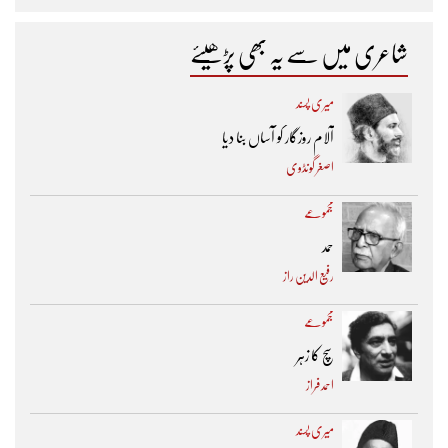
شاعری میں سے یہ بھی پڑھیئے
میری پسند
آلام روزگار کو آساں بنا دیا
اصغر گونڈوی
مجموعے
حمد
رفیع الدین راز
مجموعے
سچ کا زہر
احمد فراز
میری پسند