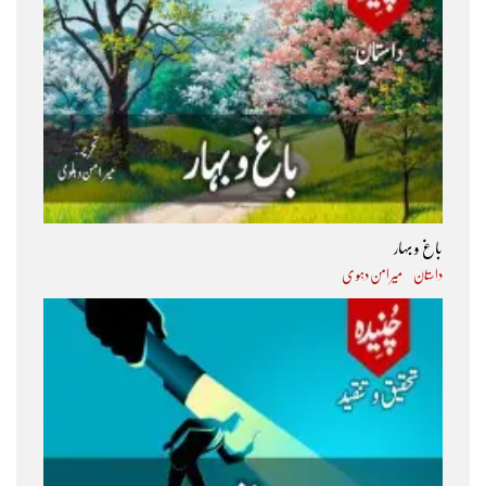
باغ و بہار
داستان
میر امن دہو ی