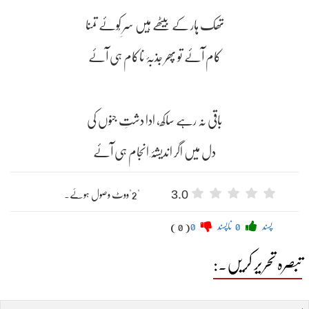
تھک ہار کے بیٹھے ہیں سرِ کُوئے تمنا
کام آئے تو پھر جذبۂ ناکام ہی آئے
باقی نہ رہے ساکھ، ادا دشتِ جنوں کی
دل میں اگر اندیشۂِ انجام ہی آئے
3.0
"2"ووٹ وصول ہوئے۔
پسند
0
ناپسند
0
( 0 )
تبصرہ تحریر کریں۔: