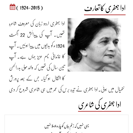
ادا جعفری کا تعارف
( 1924-2015 )
ادا جعفری اردو زبان کی معروف شاعرہ
تھیں۔ آپ کی پیدائش 22 اگست
1924ء کو بدایوں میں پیدا ہوئیں۔ آپ
کا خاندانی نام عزیز جہاں ہے۔ آپ
تین سال کی تھیں کہ والد مولی بدرالحسن
کا انتقال ہو گیا۔ جس کے بعد پرورش
ننھیال میں ہوئی۔ ادا جعفری نے تیرہ برس کی عمر میں ہی شاعری شروع کر دی
تھی۔ وہ ادا بدایونی کے نام سے شعر کہتی تھیں۔ اس وقت ادبی رسالوں میں ان
ادا جعفری کی شاعری
کا کلام شائع ہونا شروع ہو گیا تھا۔ آپ کی شادی 1947ء میں نور الحسن جعفری
سے انجام پائی شادی کے بعد ادا جعفری کے نام سے لکھنے لگیں۔ ادا جعفری
یہی نہیں کہ زخم جاں کو چارہ جو ملا نہیں