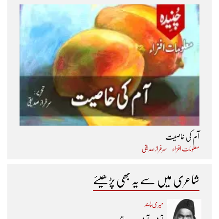
آم کی خاصیت
معلومات افزاء
سرفراز صدیقی
شاعری میں سے یہ بھی پڑھیئے
میری پسند