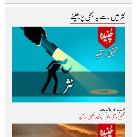
نثر میں سے یہ بھی پڑھیئے
ادب اور جمالیات
تحقیق و تنقید - نثر
پروفیسر شکیل الرحمن