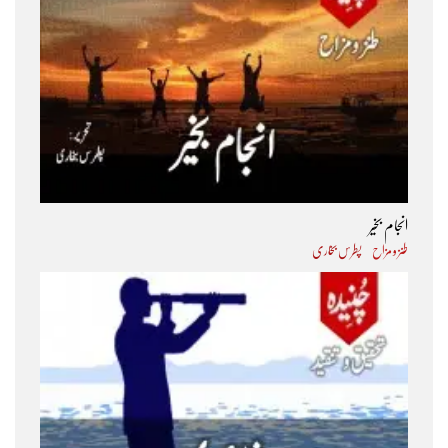
انجام بخیر
طنز و مزاح
پطرس بخاری