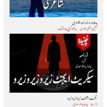
۱۸۵۷ء اور اُردو شاعری
تحقیق و تنقید شاعری
پروفیسر گوپی چند نارنگ
سکریٹ ایجنٹ زیرو زیرو زیرو
ڈرامے
پرویز ید اللہ مہدی