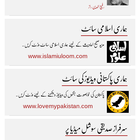
رفیع الدین راز
ہماری اسلامی سائٹ
مزیدصحیح احادیث کے لیئے ہماری اسلامی سائٹ وزٹ کریں۔
www.islamiuloom.com
ہماری پاکستانی ویڈیوز کی سائٹ
پاکستان کی خوبصورت جگہوں کی ویڈیوز دیکھنے کے لیئے وزٹ کریں۔
www.lovemypakistan.com
سرفراز صدیقی سوشل میڈیا پر