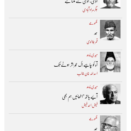
آدمی، آدمی سے ملتا ہے
جگر مراد آبادی
مجموعے
حمد
قمر جلالوی
میری پسند
آہ کو چاہیے اِک عُمر اثر ہونے تک ​
اسد اللہ خان غالب
میری پسند
آئیے ہاتھ ’اٹھائیں ہم بھی
فیض احمد فیض
مجموعے
حمد