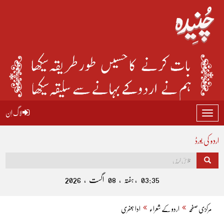
لاگ اِن
Toggle
navigation
اردو کی بورڈ
03:35 , ہفتہ , 08 اگست , 2026
مرکزی صفحہ
اردو کے شعراء
ادا جعفری