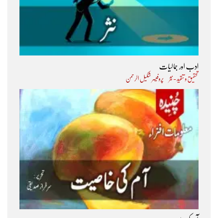
ادب اور جمالیات
تحقیق و تنقید - نثر
پروفیسر شکیل الرحمن