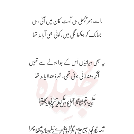
یہ سبھی ویرانیاں اُس کے جُدا ہونے سے تھیں ​
آنکھ دُھندلائی ہوئی تھی، شہر دُھندلایا نہ تھا ​