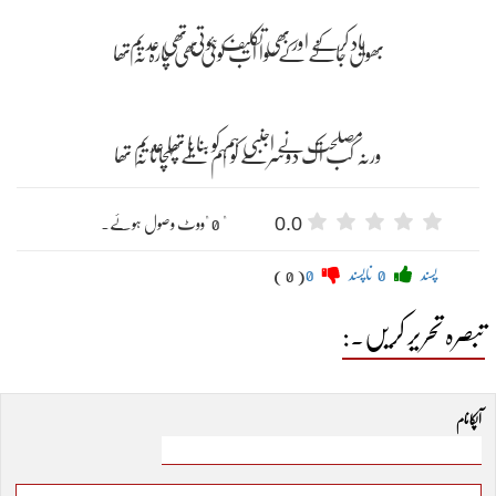
0.0
" 0 "ووٹ وصول ہوئے۔
پسند
0
ناپسند
0
( 0 )
تبصرہ تحریر کریں۔:
آپکا نام