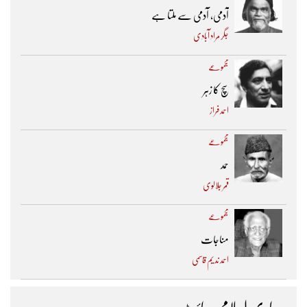
آدمی، آدمی سے ملتا ہے
جگر مراد آبادی
مجموعے
سچ کا زہر
احمد فراز
مجموعے
حمد
قمر جلالوی
مجموعے
مناجات
احمد ندیم قاسمی