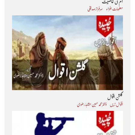
آم کی خاصیت
معلومات افزاء
سرفراز صدیقی
گلشنِ اقوال
اَقوال زرّیں
ڈاکٹر محمد حسین مُشاہدؔ رضوی