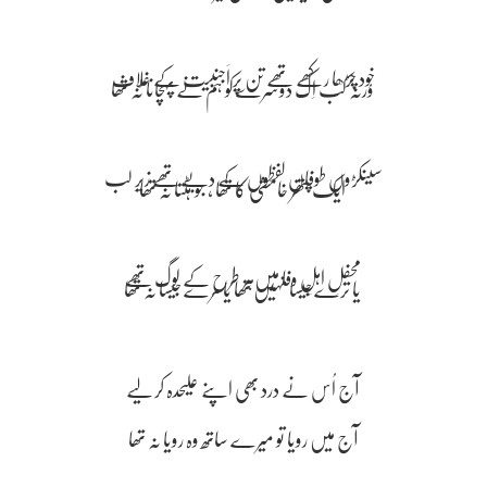
ورنہ کب اِک دوسرے کو ہم نے پہچانا نہ تھا ​
ایک پتھر خامشی کا تھا ، جو ہٹتا نہ تھا ​
محفلِ اہلِ وفا میں‌ہر طرح کے لوگ تھے ​
یا ترے جیسا نہیں تھا یا مرے جیسا نہ تھا ​
آج اُس نے درد بھی اپنے علیحدہ کر لیے ​
آج میں رویا تو میرے ساتھ وہ رویا نہ تھا ​