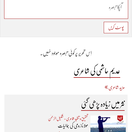
پوسٹ کریں
اِس تحریر پر کوئی تبصرہ موجود نہیں۔
عدیم حاشمی کی شاعری
مزید شاعری
نثر میں زیادہ پڑھی گئی
تحقیق و تنقید شاعری - شکیل الرّحمٰن
مولانا رُومی کی جمالیات