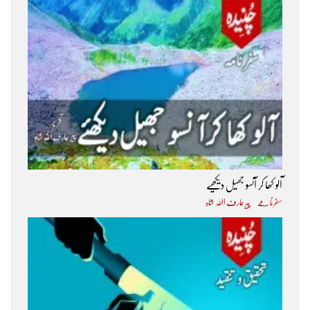
آلو کھا کر آنسو جھیل دیکھیے
سفرنامے
پیر عارف اﷲ شاہ