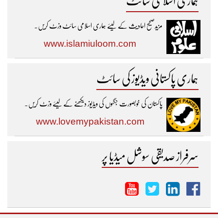
ہماری اسلامی سائٹ
مزیدصحیح احادیث کے لیئے ہماری اسلامی سائٹ وزٹ کریں۔
www.islamiuloom.com
ہماری پاکستانی ویڈیوز کی سائٹ
پاکستان کی خوبصورت جگہوں کی ویڈیوز دیکھنے کے لیئے وزٹ کریں۔
www.lovemypakistan.com
سرفراز صدیقی سوشل میڈیا پر