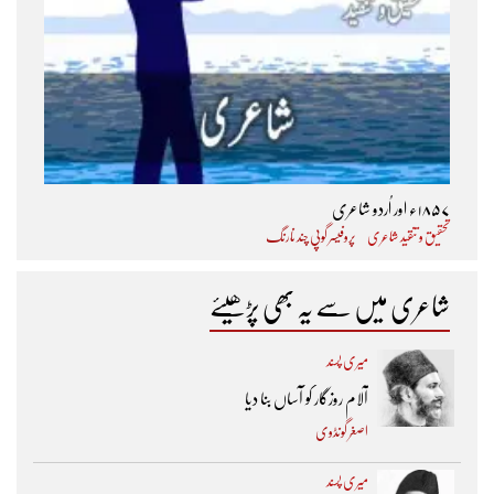
۱۸۵۷ء اور اُردو شاعری
تحقیق و تنقید شاعری
پروفیسر گوپی چند نارنگ
شاعری میں سے یہ بھی پڑھیئے
میری پسند
آلام روزگار کو آساں بنا دیا
اصغر گونڈوی
میری پسند