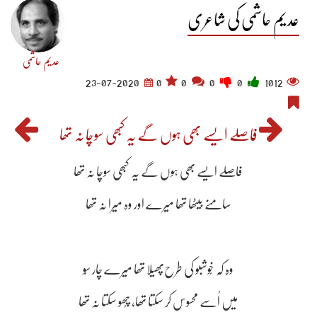
عدیم حاشمی کی شاعری
عدیم حاشمی
23-07-2020
0
0
0
0
1012
فاصلے ایسے بھی ہوں گے یہ کبھی سوچا نہ تھا ​
سامنے بیٹھا تھا میرے اور وہ میرا نہ تھا
وہ کہ خُوشبو کی طرح‌پھیلا تھا میرے چار سُو ​
میں اُسے محسوس کر سکتا تھا، چُھو سکتا نہ تھا ​