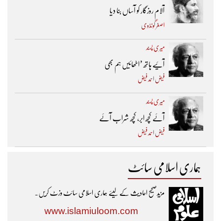
آلام روزگار کو آساں بنا دیا
اصغر گونڈوی
میری پسند
آئیے ہاتھ ’اٹھائیں ہم بھی
فیض احمد فیض
میری پسند
آئے کچھ ابر، کچھ شراب آئے
فیض احمد فیض
ہماری اسلامی سائٹ
مزیدصحیح احادیث کے لیئے ہماری اسلامی سائٹ وزٹ کریں۔
www.islamiuloom.com