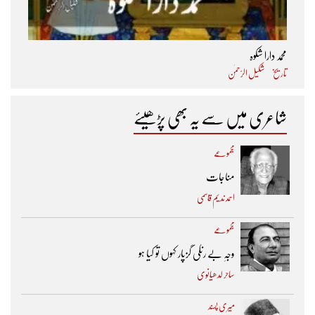
محمد دارا شکوہ
تاریخ
شکیل الرّحمٰن
شاعری میں سے یہ بھی پڑھیئے
مجموعے
مناجات
احمد ندیم قاسمی
مجموعے
وجہِ بے رنگی گزپار کہوں تو کیا ہو
ساحر لدھیانوی
میری پسند