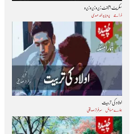
سکریٹ ایجنٹ زیرو زیرو زیرو
ڈرامے
پرویز ید اللہ مہدی
اولاد کی تربیت
ہمارے مسائل
سرفراز صدیقی