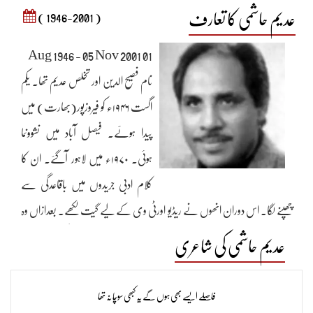
عدیم حاشمی کا تعارف
( 1946-2001 )
01 Aug 1946 - 05 Nov 2001
نام فصیح الدین اور تخلص عدیم تھا۔ یکم
اگست ۱۹۴۶ء کو فیروزپور(بھارت) میں
پیدا ہوئے۔ فیصل آباد میں نشوونما
ہوئی۔ ۱۹۷۰ء میں لاہور آگئے۔ ان کا
کلام ادبی جریدوں میں باقاعدگی سے
چھپنے لگا۔ اس دوران انھوں نے ریڈیو اورٹی وی کے لیے گیت لکھے۔ بعدازاں وہ
راول پنڈی منتقل ہوگئے۔ ۲۰۰۱ء میں اپنے عزیز اورممتاز شاعر افتخار نسیم کے پاس
عدیم حاشمی کی شاعری
امریکا چلے گئے۔ وہ طویل عرصے سے عارضہ قلب میں مبتلا تھے۔ ان کا بائی
پاس آپریشن ہوچکا تھا ۔وہ۵؍نومبر۲۰۰۱ء کو شکاگو میں انتقال کرگئے اور وہیں سپردخاک
فاصلے ایسے بھی ہوں گے یہ کبھی سوچا نہ تھا​