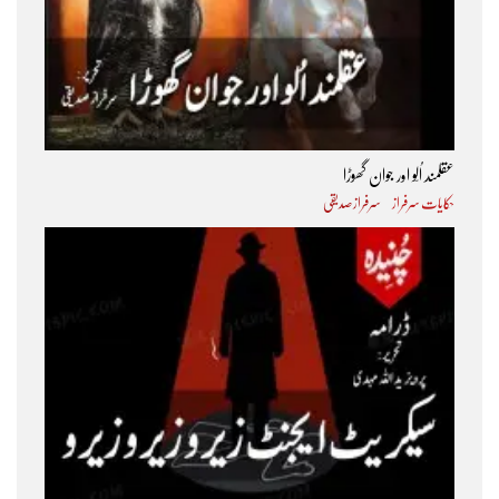
عقلمند اُلّو اور جوان گھوڑا
حکایات سرفراز
سرفراز صدیقی