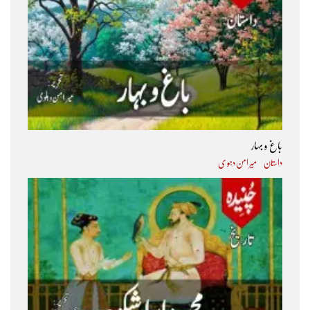
باغ و بہار
داستان
میر امن دہو ی