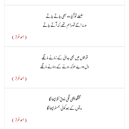
سلسلے توڑ گیا، وہ سبھی جاتے جاتے
ورنہ اتنے تو مراسم تھے، کہ آتے جاتے
( احمد فراز )
قربتوں میں بھی جدائی کے زمانے مانگے
دل وہ بے مہر کہ رونے کے بہانے مانگے
( احمد فراز )
گفتگو اچھی لگی ذوقِ نظر اچھا لگا
مدتوں کے بعد کوئی ہمسفر اچھا لگا
( احمد فراز )