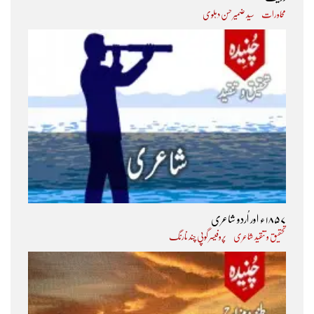
محاورات
سید ضمیر حسن دہلوی
۱۸۵۷ء اور اُردو شاعری
تحقیق و تنقید شاعری
پروفیسر گوپی چند نارنگ