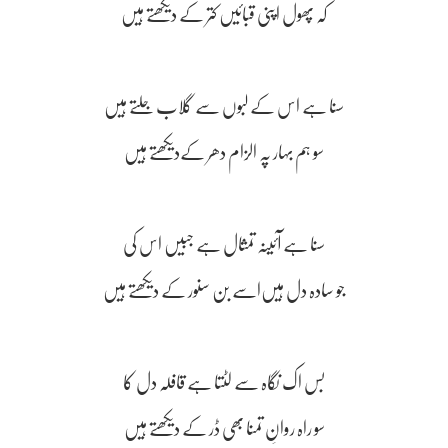
کہ پھول اپنی قبائیں کتر کے دیکھتے ہیں
سنا ہے اس کے لبوں سے گلاب جلتے ہیں
سو ہم بہار پہ الزام دھر کےدیکھتے ہیں
سنا ہے آئینہ تمثال ہے جبیں اس کی
جو سادہ دل ہیں‌اسے بن سنور کے دیکھتے ہیں
بس اک نگاہ سے لٹتا ہے قافلہ دل کا
سو راہ روانِ تمنا بھی ڈر کے دیکھتے ہیں