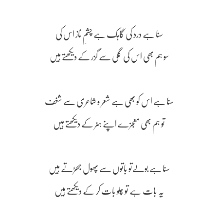
سنا ہے درد کی گاہک ہے چشمِ ناز اس کی
سو ہم بھی اس کی گلی سے گزر کے دیکھتے ہیں
سنا ہے اس کو بھی ہے شعر و شاعری سے شغف
تو ہم بھی معجزے اپنے ہنر کے دیکھتے ہیں
سنا ہے بولےتو باتوں سے پھول جھڑتے ہیں
یہ بات ہے تو چلو بات کر کے دیکھتے ہیں