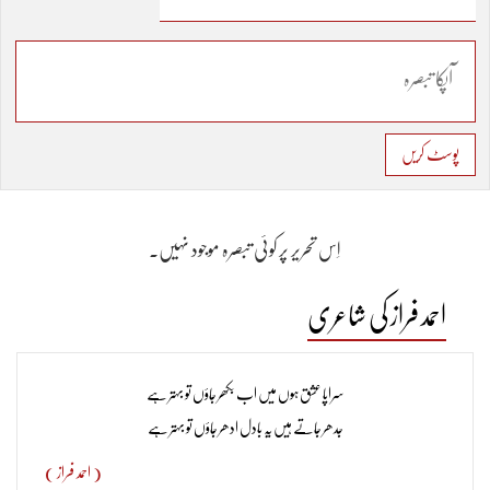
پوسٹ کریں
اِس تحریر پر کوئی تبصرہ موجود نہیں۔
احمد فراز کی شاعری
سراپا عشق ہوں میں اب بکھر جاؤں تو بہتر ہے
جدھر جاتے ہیں یہ بادل ادھر جاؤں تو بہتر ہے
( احمد فراز )