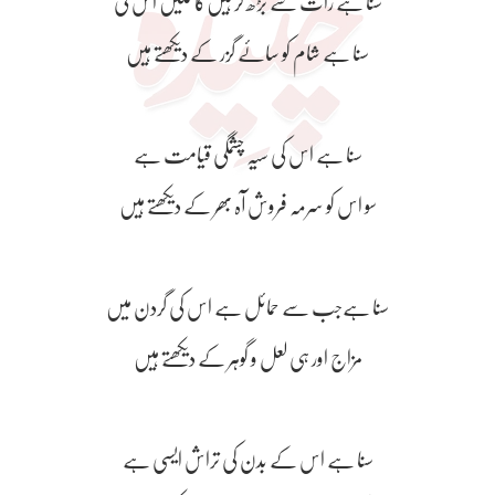
سنا ہے رات سے بڑھ کر ہیں‌کاکلیں اس کی
سنا ہے شام کو سائے گزر کے دیکھتے ہیں
سنا ہے اس کی سیہ چشمگی قیامت ہے
سو اس کو سرمہ فروش آہ بھر کے دیکھتے ہیں
سنا ہےجب سے حمائل ہے اس کی گردن میں
مزاج اور ہی لعل و گوہر کے دیکھتے ہیں
سنا ہے اس کے بدن کی تراش ایسی ہے