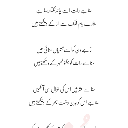
سنا ہے رات اسے چاند تکتا رہتا ہے
ستارے بام فلک سے اتر کے دیکھتے ہیں
نا ہے دن کو اسے تتلیاں ستاتی ہیں
سنا ہے رات کو جگنو ٹھہر کے دیکھتےہیں
سنا ہے حشر ہیں‌اس کی غزال سی آنکھیں
سنا ہے اس کو ہرن دشت بھر کے دیکھتے ہیں