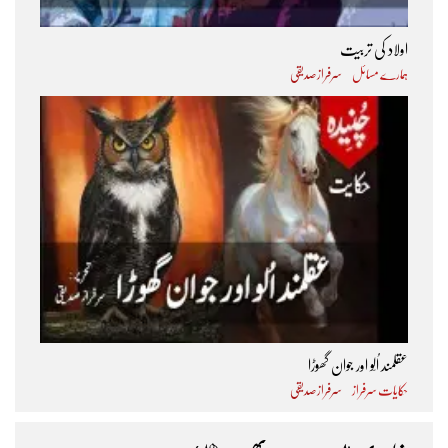
اولاد کی تربیت
ہمارے مسائل
سرفراز صدیقی
عقلمند اُلّو اور جوان گھوڑا
حکایات سرفراز
سرفراز صدیقی