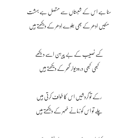
سنا ہے اس کے شبستاں سے متصل ہے بہشت
مکیں‌ ادھر کے بھی جلوے اِدھر کے دیکھتے ہیں
کسے نصیب کے بے پیرہن اسے دیکھے
کبھی کبھی درودیوار گھر کے دیکھتے ہیں
رکے تو گردشیں اس کا طواف کرتی ہیں
چلے تو اس کو زمانے ٹھہر کے دیکھتے ہیں