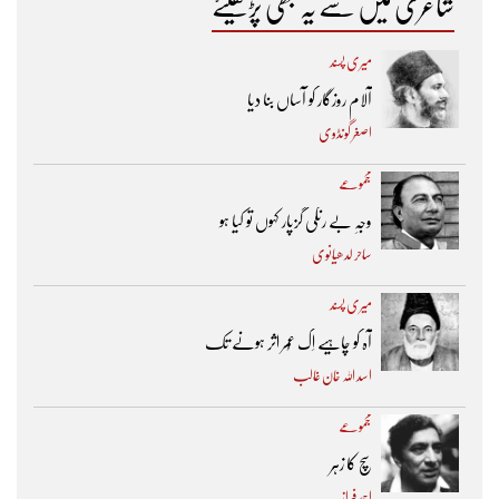
شاعری میں سے یہ بھی پڑھیئے
میری پسند
آلام روزگار کو آساں بنا دیا
اصغر گونڈوی
مجموعے
وجہِ بے رنگی گزپار کہوں تو کیا ہو
ساحر لدھیانوی
میری پسند
آہ کو چاہیے اِک عُمر اثر ہونے تک ​
اسد اللہ خان غالب
مجموعے
سچ کا زہر
احمد فراز