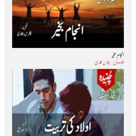
انجام بخیر
طنز و مزاح
پطرس بخاری