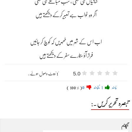
کہانیاں ہی سہی ، سب مبالغے ہی سہی
اگر وہ خواب ہے تعبیر کرکے دیکھتے ہیں
اب اس کے شہر میں‌ٹھہریں کہ کوچ کر جائیں
5.0
"1"ووٹ وصول ہوئے۔
پسند
1
ناپسند
0
( 100 % )
تبصرہ تحریر کریں۔:
آپکا نام