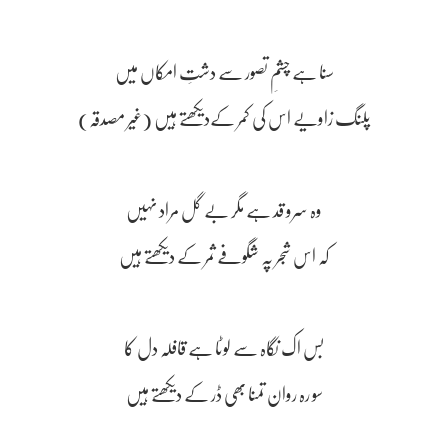
سنا ہے چشمِ تصور سے دشتِ امکاں میں
پلنگ زاویے اس کی کمر کےدیکھتے ہیں (غیر مصدقہ)
وہ سرو قد ہے مگر بے گل مراد نہیں
کہ اس شجر پہ شگوفے ثمر کے دیکھتے ہیں
بس اک نگاہ سے لوٹا ہے قافلہ دل کا
سو رہ روان تمنا بھی ڈر کے دیکھتے ہیں