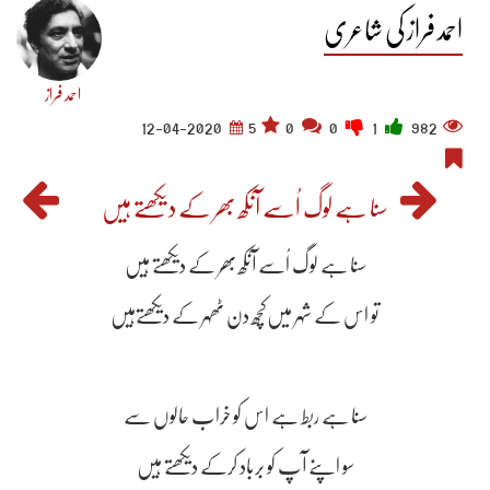
احمد فراز کی شاعری
احمد فراز
12-04-2020
5
0
0
1
982
سنا ہے لوگ اُسے آنکھ بھر کے دیکھتے ہیں
سنا ہے لوگ اُسے آنکھ بھر کے دیکھتے ہیں
تو اس کے شہر میں‌کچھ دن ٹھہر کے دیکھتےہیں
سنا ہے ربط ہے اس کو خراب حالوں سے
سو اپنے آپ کو برباد کرکے دیکھتے ہیں