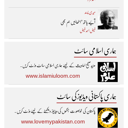
میری پسند
آئیے ہاتھ ’اٹھائیں ہم بھی
فیض احمد فیض
ہماری اسلامی سائٹ
مزیدصحیح احادیث کے لیئے ہماری اسلامی سائٹ وزٹ کریں۔
www.islamiuloom.com
ہماری پاکستانی ویڈیوز کی سائٹ
پاکستان کی خوبصورت جگہوں کی ویڈیوز دیکھنے کے لیئے وزٹ کریں۔
www.lovemypakistan.com