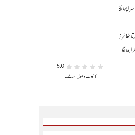
ر اچھا لگا
ا تھا فراز
ر اچھا لگا
5.0
"1"ووٹ وصول ہوئے۔