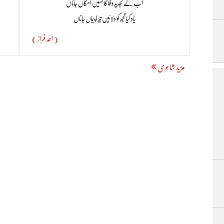
اب کے تجدیدِ وفا کا نہیں امکاں جاناں
یاد کیا تجھ کو دلائیں تیرا پیماں جاناں
( احمد فراز )
مزید شاعری