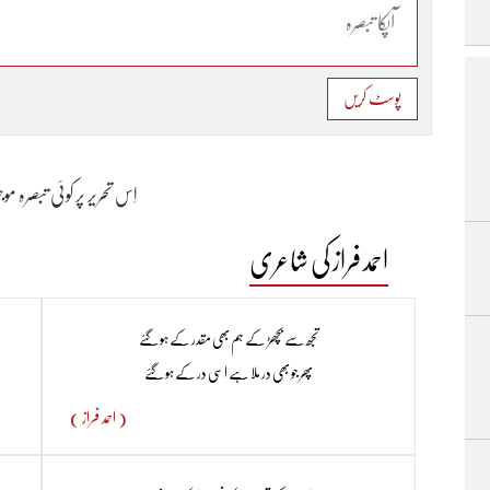
پوسٹ کریں
اِس تحریر پر کوئی تبصرہ م
احمد فراز کی شاعری
تجھ سے بچھڑ کے ہم بھی مقدر کے ہو گئے
پھر جو بھی در ملا ہے اسی در کے ہو گئے
( احمد فراز )