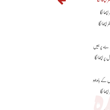
اچھا لگا
اچھا لگا
ہ ہے پر ہمیں
پر اچھا لگا
ں کے باوجود
 اچھا لگا