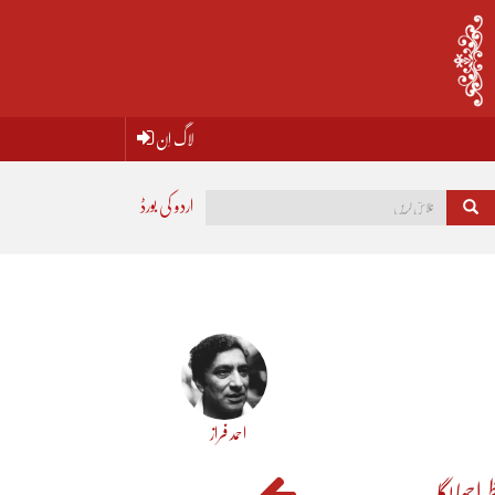
لاگ اِن
اردو کی بورڈ
احمد فراز
 اچھا لگا