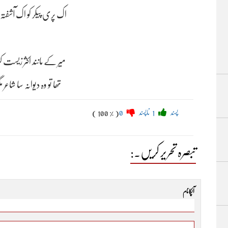
اک پری پیکر کو اک آشفتہ س
میر کے مانند اکثر زیست کرت
تھا تو وہ دیوانہ سا شاعر مگ
پسند
1
ناپسند
0
( 100 % )
تبصرہ تحریر کریں۔:
آپکا نام