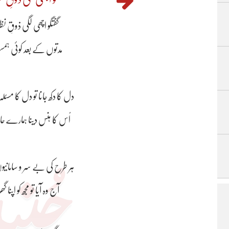
گفتگو اچھی لگی ذوقِ نظر 
مدتوں کے بعد کوئی ہمسفر 
دل کا دکھ جانا تو دل کا مسئل
اُس کا ہنس دینا ہمارے حال 
ہر طرح کی بے سر و سامانیو
آج وہ آیا تو مجھ کو اپنا گھر