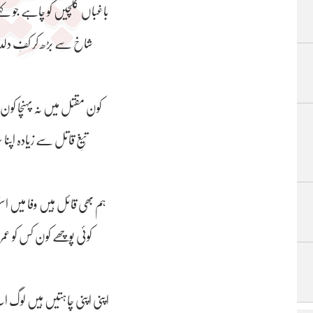
باغباں گلچیں کو چاہے جو کہے 
شاخ سے بڑھ کر کفِ دلدار پ
کون مقتل میں نہ پہنچا کون 
تیغِ قاتل سے زیادہ اپنا سر
ہم بھی قائل ہیں وفا میں اس
کوئی پوچھے کون کس کو عمر ب
اپنی اپنی چاہتیں ہیں لوگ ا