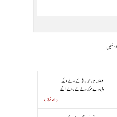
وجود نہیں۔
قربتوں میں بھی جدائی کے زمانے مانگے
دل وہ بے مہر کہ رونے کے بہانے مانگے
( احمد فراز )