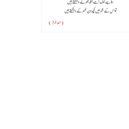
سنا ہے لوگ اُسے آنکھ بھر کے دیکھتے ہیں
تو اس کے شہر میں‌کچھ دن ٹھہر کے دیکھتےہیں
( احمد فراز )