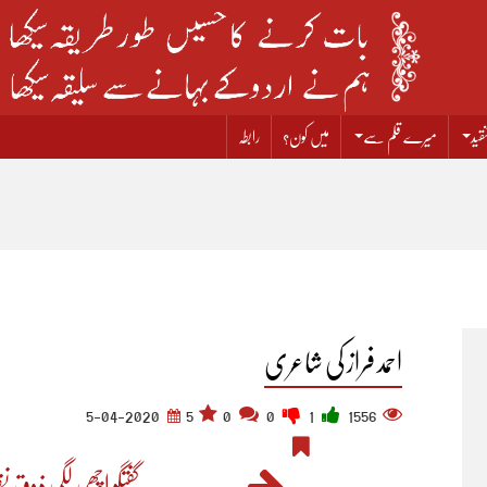
قید
میرے قلم سے
میں کون؟
رابطہ
احمد فراز کی شاعری
5-04-2020
5
0
0
1
1556
گفتگو اچھی لگی ذوقِ نظر