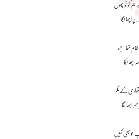
ہم کو تو پھول
ر اچھا لگا
ظالم تھا جسے
 اچھا لگا
تواری کے مگر
ھر اچھا لگا
ب جو بھی کہیں