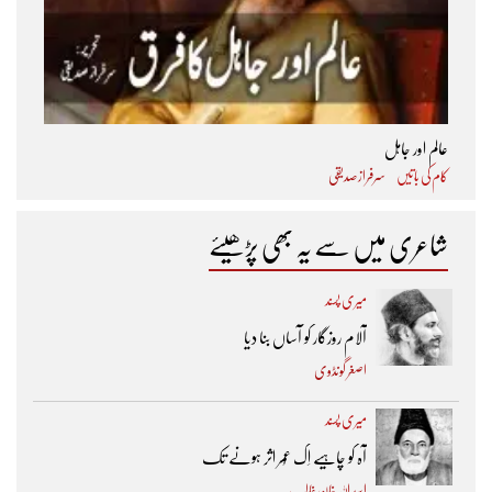
عالم اور جاہل
کام کی باتیں
سرفراز صدیقی
شاعری میں سے یہ بھی پڑھیئے
میری پسند
آلام روزگار کو آساں بنا دیا
اصغر گونڈوی
میری پسند
آہ کو چاہیے اِک عُمر اثر ہونے تک ​
اسد اللہ خان غالب