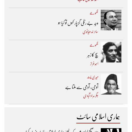
مجموعے
وجہِ بے رنگی گزپار کہوں تو کیا ہو
ساحر لدھیانوی
مجموعے
سچ کا زہر
احمد فراز
میری پسند
آدمی، آدمی سے ملتا ہے
جگر مراد آبادی
ہماری اسلامی سائٹ
مزیدصحیح احادیث کے لیئے ہماری اسلامی سائٹ وزٹ کریں۔