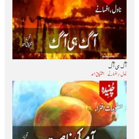
آگ ہی آگ
ناول / افسانے
اشتیاق احمد