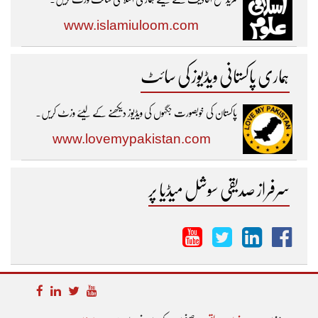
www.islamiuloom.com
ہماری پاکستانی ویڈیوز کی سائٹ
پاکستان کی خوبصورت جگہوں کی ویڈیوز دیکھنے کے لیئے وزٹ کریں۔
www.lovemypakistan.com
سرفراز صدیقی سوشل میڈیا پر