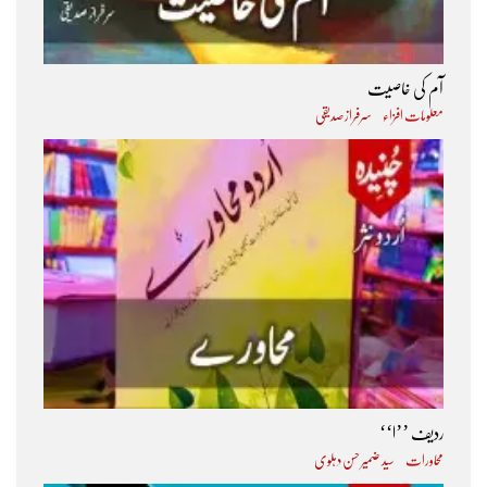
آم کی خاصیت
معلومات افزاء
سرفراز صدیقی
ردیف ’’ا‘‘
محاورات
سید ضمیر حسن دہلوی