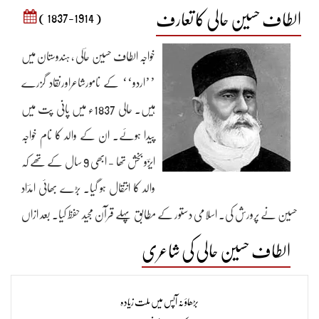
الطاف حسین حالی کا تعارف
( 1837-1914 )
خواجہ الطاف حسین حاؔلی ، ہندوستان میں
’’اردو‘‘ کے نامورشاعراورنقاد گزرے
ہیں۔ حالی 1837ء میں پانی پت میں
پیدا ہوئے۔ ان کے والد کا نام خواجہ
ایزؔو بخش تھا - ابھی 9 سال کے تھے کہ
والد کا انتقال ہو گیا۔ بڑے بھائی امدؔاد
حسین نے پرورش کی۔ اسلامی دستور کے مطابق پہلے قرآن مجید حفظ کیا۔ بعد ازاں
عربی کی تعلیم شروع کی۔ 17 برس کی عمر میں ان کی مرضی کے خلاف شادی کر
الطاف حسین حالی کی شاعری
دی گئی۔ اب انہوں نے دلی کا قصد کیا اور 2 سال تک عربی صرف و نحو اور منطق
وغیرہ پڑھتے رہے۔ حالؔی کے بچپن کا زمانہ ہندوستان میں تمدن اور معاشرت کے
بڑھاؤ نہ آپس میں ملت زیادہ