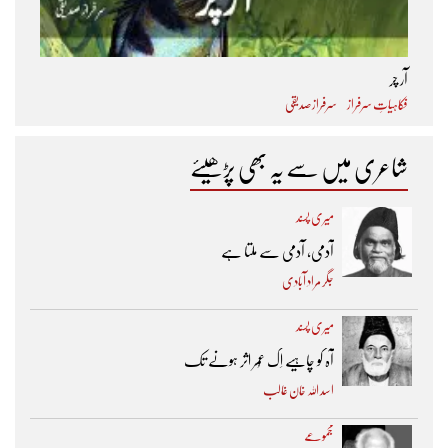
آر چر
فکاہیاتِ سرفراز
سرفراز صدیقی
شاعری میں سے یہ بھی پڑھیئے
میری پسند
آدمی، آدمی سے ملتا ہے
جگر مراد آبادی
میری پسند
آہ کو چاہیے اِک عُمر اثر ہونے تک ​
اسد اللہ خان غالب
مجموعے