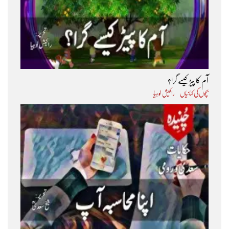
آم کا پیڑ کیسے گرا؟
بچوں کی کہانیاں
راکیش لوہیا