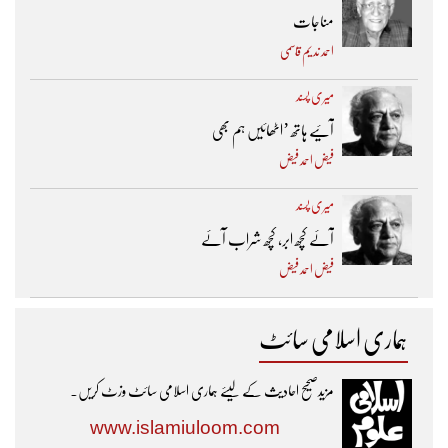
مناجات
احمد ندیم قاسمی
میری پسند
آئیے ہاتھ ’اٹھائیں ہم بھی
فیض احمد فیض
میری پسند
آئے کچھ ابر، کچھ شراب آئے
فیض احمد فیض
ہماری اسلامی سائٹ
مزیدصحیح احادیث کے لیئے ہماری اسلامی سائٹ وزٹ کریں۔
www.islamiuloom.com