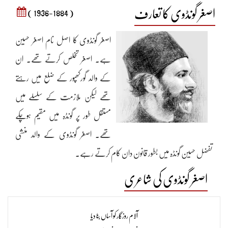
اصغر گونڈوی کا تعارف
( 1936-1884 )
اصغر گونڈوی کا اصل نام اصغر حسین
ہے۔ اصغر تخلص کرتے تھے۔ ان
کے والد گورکھپور کے ضلع میں رہتے
تھے لیکن ملازمت کے سلسلے میں
مستقل طور پر گونڈہ میں مقیم ہوچکے
تھے۔ اصغر گونڈوی کے والد منشی
تفضل حسین گونڈہ میں بطور قانون دان کام کرتے رہے۔
اصغر گونڈوی کی شاعری
اصغر گونڈوی کی ابتدائی تعلیم وتربیت گھر پر ہی ہوئی۔ اس کے بعد انہوں نے
آلام روزگار کو آساں بنا دیا