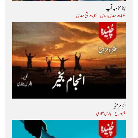
اپنا محاسبہ آپ
حکایات سعدی و رومی
حکایت شیخ سعدیؒ
انجام بخیر
طنز و مزاح
پطرس بخاری