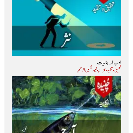
ادب اور جمالیات
تحقیق و تنقید - نثر
پروفیسر شکیل الرحمن