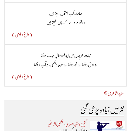
صاف کب امتحان لیتے ہیں
وہ تو دم دے کے جان لیتے ہیں
( داغ دہلوی )
ثبات بحرِ جہاں میں اپنا فقط مثالِ حباب دیکھا
نہ جوش دیکھا ، نہ شور دیکھا ، نہ موج دیکھی ، نہ آب دیکھا
( داغ دہلوی )
مزید شاعری
نثر میں زیادہ پڑھی گئی
تحقیق و تنقید شاعری - شکیل الرّحمٰن