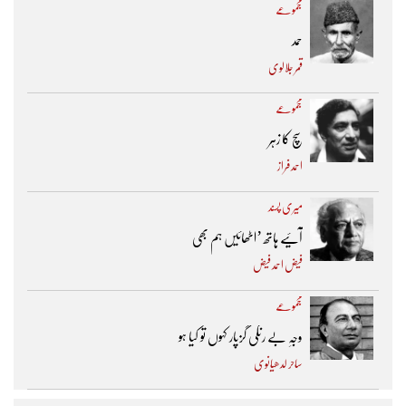
مجموعے
حمد
قمر جلالوی
مجموعے
سچ کا زہر
احمد فراز
میری پسند
آئیے ہاتھ ’اٹھائیں ہم بھی
فیض احمد فیض
مجموعے
وجہِ بے رنگی گزپار کہوں تو کیا ہو
ساحر لدھیانوی