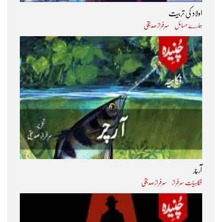
اولاد کی تربیت
ہمارے مسائل
سرفراز صدیقی
آر چر
فکاہیاتِ سرفراز
سرفراز صدیقی