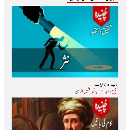
ادب اور جمالیات
تحقیق و تنقید - نثر
پروفیسر شکیل الرحمن