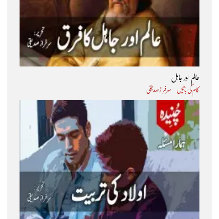
عالم اور جاہل
کام کی باتیں
سرفراز صدیقی