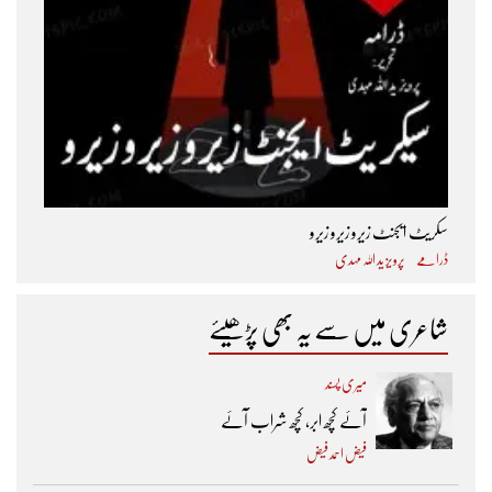
سکریٹ ایجنٹ زیرو زیرو زیرو
ڈرامے
پرویز ید اللہ مہدی
شاعری میں سے یہ بھی پڑھیئے
میری پسند
آئے کچھ ابر، کچھ شراب آئے
فیض احمد فیض