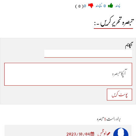
پسند
0
ناپسند
0
( 0 )
تبصرہ تحریر کریں۔:
آپکا نام
پوسٹ کریں
براہ راست
1
تبصرہ
اوظس
2023/10/04