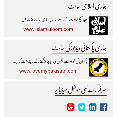
ہماری اسلامی سائٹ
مزیدصحیح احادیث کے لیئے ہماری اسلامی سائٹ وزٹ کریں۔
www.islamiuloom.com
ہماری پاکستانی ویڈیوز کی سائٹ
پاکستان کی خوبصورت جگہوں کی ویڈیوز دیکھنے کے لیئے وزٹ کریں۔
www.lovemypakistan.com
سرفراز صدیقی سوشل میڈیا پر