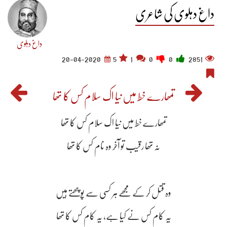
داغ دہلوی کی شاعری
داغ دہلوی
20-04-2020
5
1
0
0
2851
تمھارے خط میں نیا اک سلام کس کا تھا
تمھارے خط میں نیا اک سلام کس کا تھا
نہ تھا رقیب تو آخر وہ نام کس کا تھا
وہ قتل کر کے مجھے ہر کسی سے پوچھتے ہیں
یہ کام کس نے کیا ہے، یہ کام کس کا تھا