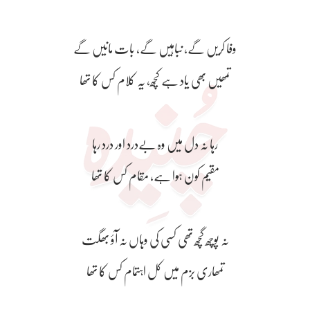
وفا کریں گے، نباہیں گے، بات مانیں گے
تمھیں بھی یاد ہے کچھ، یہ کلام کس کا تھا
رہا نہ دل میں وہ بےدرد اور درد رہا
مقیم کون ہوا ہے، مقام کس کا تھا
نہ پوچھ گچھ تھی کسی کی وہاں نہ آؤ بھگت
تمھاری بزم میں کل اہتمام کس کا تھا