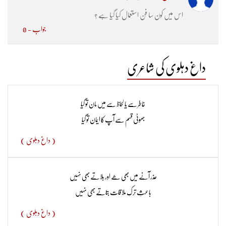
اس میں کون سا فن استعمال کیا گیا ہے ؟
جواب - 0
داغ دہلوی کی شاعری
خاطر سے یا لحاظ سے میں مان تو گیا
جھوٹی قسم سے آپ کا ایمان تو گیا
( داغ دہلوی )
عُذر آنے میں بھی ھے اور بلاتے بھی نہیں
باعثِ ترکِ ملاقات بتاتے بھی نہیں
( داغ دہلوی )