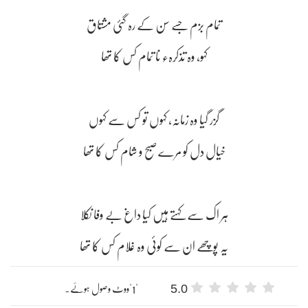
تمام بزم جسے سن کے رہ گئی مشتاق
کہو، وہ تذکرہء نا تمام کس کا تھا
گزر گیا وہ زمانہ، کہوں تو کس سے کہوں
خیال دل کو مرے صبح و شام کس کا تھا
ہر اک سے کہتے ہیں کیا داغ بے وفا نکلا
یہ پوچھے ان سے کوئی وہ غلام کس کا تھا
5.0
"1"ووٹ وصول ہوئے۔