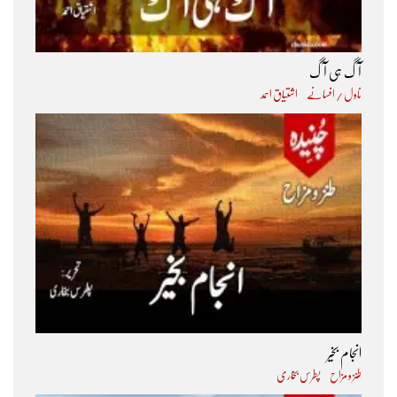
آگ ہی آگ
ناول / افسانے
اشتیاق احمد
انجام بخیر
طنز و مزاح
پطرس بخاری