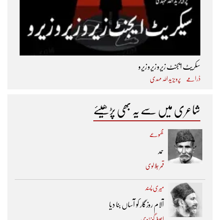
سکریٹ ایجنٹ زیرو زیرو زیرو
ڈرامے
پرویز ید اللہ مہدی
شاعری میں سے یہ بھی پڑھیئے
مجموعے
حمد
قمر جلالوی
میری پسند
آلام روزگار کو آساں بنا دیا
اصغر گونڈوی