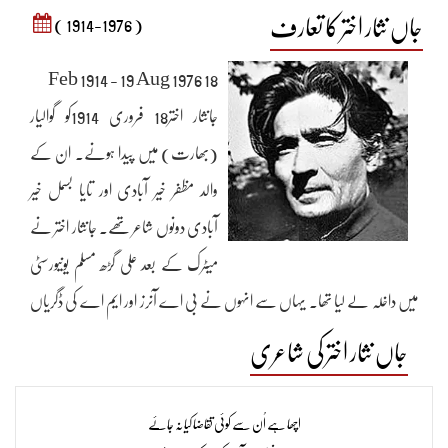
جاں نثار اختر کا تعارف
( 1914-1976 )
18 Feb 1914 - 19 Aug 1976
جانثار اختر18 فروری 1914کو گوالیار
(بھارت) میں پیدا ہونے۔ ان کے
والد مظفر خیر آبادی اور تایا بسمل خیر
آبادی دونوں شاعر تھے۔ جانثار اختر نے
میٹرک کے بعد علی گڑھ مسلم یونیورسٹی
میں داخلہ لے لیا تھا۔ یہاں سے انہوں نے بی اے آنرز اور ایم اے کی ڈگریاں
لیں۔ جانثار اختر نے وکٹوریہ کالج گوالیار میں اردو کے لیکچرر کی حیثیت سے کام
جاں نثار اختر کی شاعری
کیا۔ 1943ء میں جانثار اختر کی شادی اسرار الحق مجاز لکھنوی کی ہمشیرہ صفیہ سراج
الحق سے ہو گئی۔ ان کے دو بیٹے جاوید اختر اور سلمان اختر 1945ء اور 1946ء میں
اچھا ہے اُن سے کوئی تقاضا کیا نہ جائے