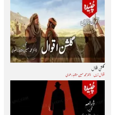
گلشنِ اقوال
اَقوال زرّیں
ڈاکٹر محمد حسین مُشاہدؔ رضوی