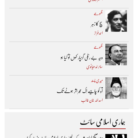
مجموعے
سچ کا زہر
احمد فراز
مجموعے
وجہِ بے رنگی گزپار کہوں تو کیا ہو
ساحر لدھیانوی
میری پسند
آہ کو چاہیے اِک عُمر اثر ہونے تک ​
اسد اللہ خان غالب
ہماری اسلامی سائٹ
مزیدصحیح احادیث کے لیئے ہماری اسلامی سائٹ وزٹ کریں۔