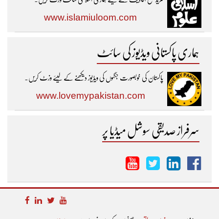
www.islamiuloom.com
ہماری پاکستانی ویڈیوز کی سائٹ
پاکستان کی خوبصورت جگہوں کی ویڈیوز دیکھنے کے لیئے وزٹ کریں۔
www.lovemypakistan.com
سرفراز صدیقی سوشل میڈیا پر