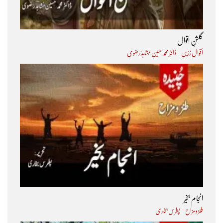
گلشنِ اقوال
اَقوال زرّیں
ڈاکٹر محمد حسین مُشاہدؔ رضوی
انجام بخیر
طنز و مزاح
پطرس بخاری