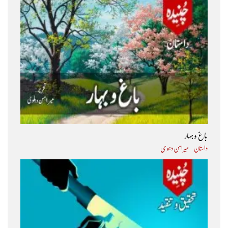
باغ و بہار
داستان
میر امن دہو ی