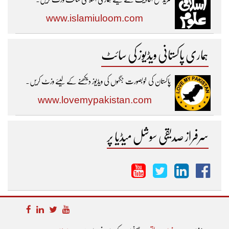
www.islamiuloom.com
ہماری پاکستانی ویڈیوز کی سائٹ
پاکستان کی خوبصورت جگہوں کی ویڈیوز دیکھنے کے لیئے وزٹ کریں۔
www.lovemypakistan.com
سرفراز صدیقی سوشل میڈیا پر