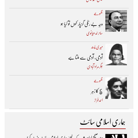
مجموعے
وجہِ بے رنگی گزپار کہوں تو کیا ہو
ساحر لدھیانوی
میری پسند
آدمی، آدمی سے ملتا ہے
جگر مراد آبادی
مجموعے
سچ کا زہر
احمد فراز
ہماری اسلامی سائٹ
مزیدصحیح احادیث کے لیئے ہماری اسلامی سائٹ وزٹ کریں۔