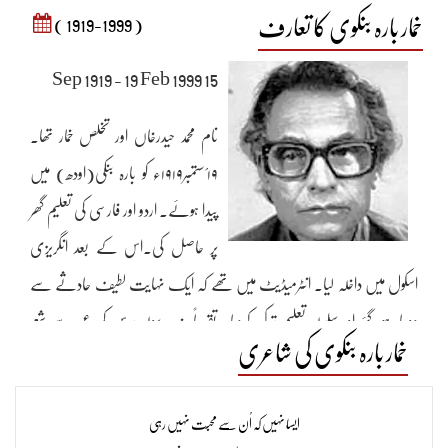
خمار بارہ بنکوی کا تعارف
( 1919-1999 )
15 Sep 1919 - 19 Feb 1999
نام محمد حیدرخاں اور تخلص خمار تھا۔
۱۹؍ستمبر۱۹۱۹ء کو بارہ بنکی(اودھ) میں
پیدا ہوئے۔ اردو اور فارسی کی تعلیم گھر
پر حاصل کی۔اس کے بعد انگریزی
اسکول میں داخلہ لیا۔ انٹرمیڈیٹ میں تھے کہ ایک نہایت لطیف حادثے سے
دوچار ہوگئے اور سلسلہ تعلیم ترک کردیا۔ تقریباً پندرہ سولہ برس کی عمر سے شعر
خمار بارہ بنکوی کی شاعری
موزوں کرنے لگے۔ ابتدا میں کچھ دنوں قرار بارہ بنکوی کو کلام دکھایا، لیکن بعد میں
اپنے ذوق سلیم کو رہبر بنایا۔ ۱۹؍ فروری ۱۹۹۹ء کو بارہ بنکی میں انتقال کرگئے۔ ان
ایسا نہیں کہ اُن سے محبّت نہیں رہی
کا ترنم بہت اچھا تھا۔ ان کی تصانیف کے نام یہ ہیں:’حدیث دیگراں‘، ’آتش