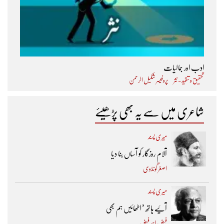
ادب اور جمالیات
تحقیق و تنقید - نثر
پروفیسر شکیل الرحمن
شاعری میں سے یہ بھی پڑھیئے
میری پسند
آلام روزگار کو آساں بنا دیا
اصغر گونڈوی
میری پسند
آئیے ہاتھ ’اٹھائیں ہم بھی
فیض احمد فیض