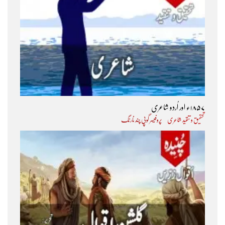
۱۸۵۷ء اور اُردو شاعری
تحقیق و تنقید شاعری
پروفیسر گوپی چند نارنگ