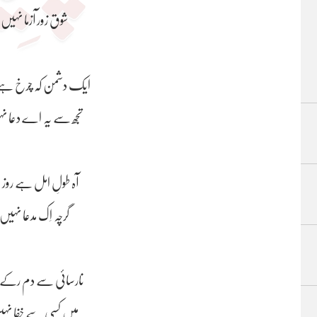
شوق زور آزما نہیں ہ
ایک دشمن کہ چرخ ہے
تجھ سے یہ اے دعا نہی
آہ طولِ امل ہے روز 
گرچہ اِک مدعا نہیں 
نارسائی سے دم رکے 
میں کسی سے خفا نہیں