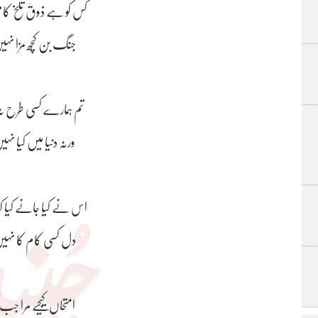
کس کو ہے ذوقَ تلخ ک
جنگ بن کچھ مزا نہیں
تم ہمارے کسی طرح ن
ورنہ دنیا میں کیا نہی
اس نے کیا جانے کیا کی
دل کسی کام کا نہیں
امتحاں کیجیے مرا ج