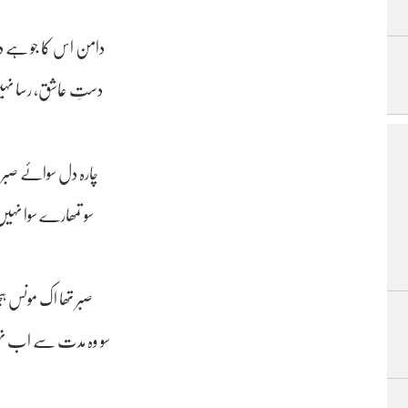
دامن اس کا جو ہے دراز
دستِ عاشق، رسا نہیں
چارہ دل سوائے صبر
سو تمھارے سوا نہیں 
صبر تھا اک مونس ہ
سو وہ مدت سے اب نہی