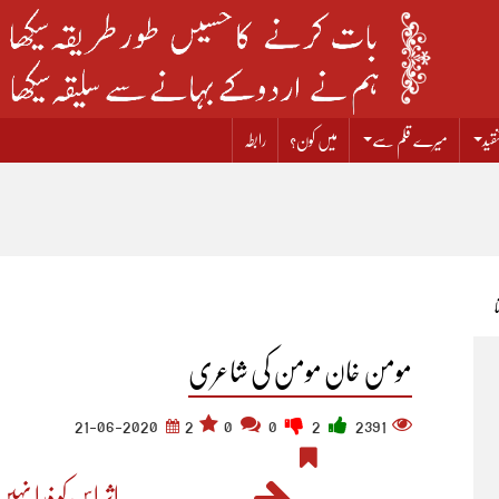
قید
میرے قلم سے
میں کون؟
رابطہ
ا
مومن خان مومن کی شاعری
21-06-2020
2
0
0
2
2391
اثر اس کو ذرا نہیں