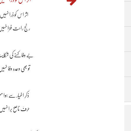
اثر اس کو ذرا نہیں 
رنج راحت فزا نہیں 
بے وفا کہنے کی شکا
تو بھی وعدہ وفا نہیں
ذکرِ اغیار سے ہوا م
حرفَ ناصح برا نہیں 