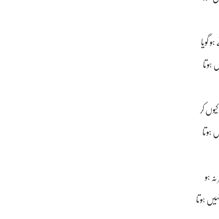
 گویا
 ہوتا
کیوں کر
نہ ہو
ں ہوتا