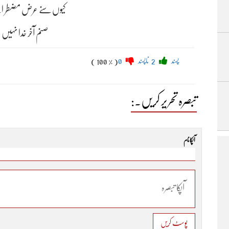
کیوں سنے عرض مضطر اے مومن
صنم آخر خدا نہیں ہ
پسند
2
ناپسند
0
( 100 % )
تبصرہ تحریر کریں۔:
آپکا نام
پوسٹ کریں