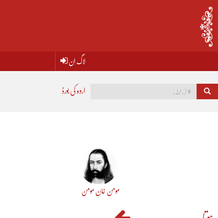
لاگ اِن
اردو کی بورڈ
مومن خان مومن
 ہوتا