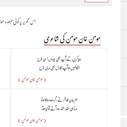
اِس تحریر پر کوئی تبصرہ م
مومن خان مومن کی شاعری
رویا کریں گے آپ بھی پہروں اسی طرح
اٹکا کہیں جو آپ کا دل بھی مری طرح
( مومن خان مومن )
ہم جان فدا کرتے ، گر وعدہ وفا ہوتا
مرنا ہی مقدر تھا ، وہ آتے تو کیا ہوتا
( مومن خان مومن )