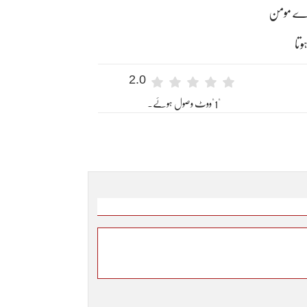
وتا
2.0
"1"ووٹ وصول ہوئے۔