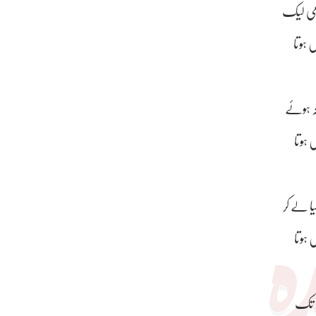
امی لیک
 ہوتا
ہ ہوئے
ں ہوتا
ا لے کر
 ہوتا
ب تک