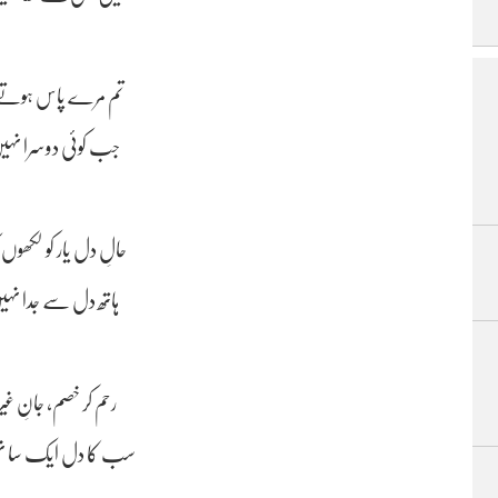
تم مرے پاس ہوتے ہو
جب کوئی دوسرا نہیں
حالِ دل یار کو لکھوں 
ہاتھ دل سے جدا نہیں ہوتا
رحم کر خصم، جانِ غیر 
سب کا دل ایک سا نہی