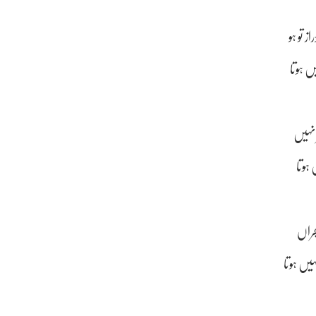
 تو ہو
 ہوتا
 نہیں
ہوتا
جراں
ں ہوتا