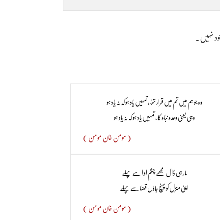
وجود نہیں۔
وہ جو ہم میں تم میں قرار تھا ، تمہیں یاد ہو کہ نہ یاد ہو
وہی یعنی وعدہ نباہ کا ، تمہیں یاد ہو کہ نہ یاد ہو
( مومن خان مومن )
مار ہی ڈال مجھے چشمِ ادا سے پہلے
اپنی منزل کو پہنچ جاؤں قضا سے پہلے
( مومن خان مومن )