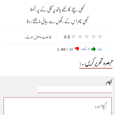
کبھی بچے کا ننھے ہاتھ پر تتلی کے پر رکھنا
کبھی پھر اس کے رنگوں سے رہائی مانگتے رہنا
4.5
"4"ووٹ وصول ہوئے۔
پسند
3
ناپسند
0
( 100 % )
تبصرہ تحریر کریں۔:
آپکا نام