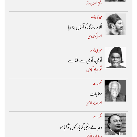
رفیع الدین راز
میری پسند
آلام روزگار کو آساں بنا دیا
اصغر گونڈوی
میری پسند
آدمی، آدمی سے ملتا ہے
جگر مراد آبادی
مجموعے
مناجات
احمد ندیم قاسمی
مجموعے
وجہِ بے رنگی گزپار کہوں تو کیا ہو
ساحر لدھیانوی