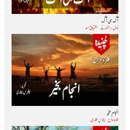
آگ ہی آگ
ناول / افسانے
اشتیاق احمد
انجام بخیر
طنز و مزاح
پطرس بخاری