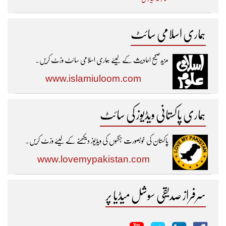
ہماری اسلامی سائٹ
مزیدصحیح احادیث کے لیئے ہماری اسلامی سائٹ وزٹ کریں۔
www.islamiuloom.com
ہماری پاکستانی ویڈیوز کی سائٹ
پاکستان کی خوبصورت جگہوں کی ویڈیوز دیکھنے کے لیئے وزٹ کریں۔
www.lovemypakistan.com
سرفراز صدیقی سوشل میڈیا پر