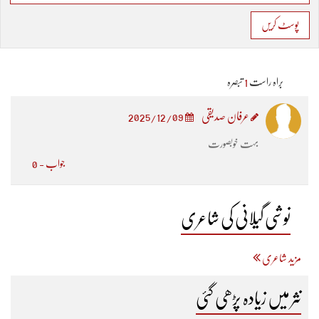
پوسٹ کریں
براہ راست
1
تبصرہ
عرفان صدیقی
2025/12/09
بہت خوبصورت
جواب - 0
نوشی گیلانی کی شاعری
مزید شاعری
نثر میں زیادہ پڑھی گئی