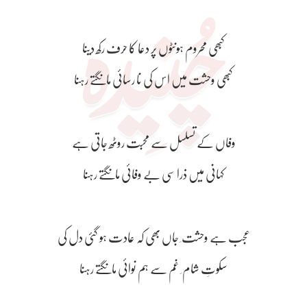
کبھی محروم ہونٹوں پر دعا کا حرف رکھ دینا
کبھی وحشت میں اس کی نا رسائی مانگتے رہنا
وفاں کے تسلسل سے محبت روٹھ جاتی ہے
کہانی میں ذرا سی بے وفائی مانگتے رہنا
عجب ہے وحشت ِ جاں بھی کہ عادت ہو گئی دل کی
سکوتِ شام ِ غم سے ہم نوائی مانگتے رہنا