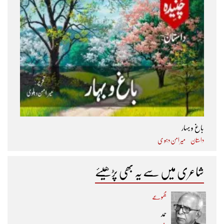
باغ و بہار
داستان
میر امن دہو ی
شاعری میں سے یہ بھی پڑھیئے
مجموعے
حمد