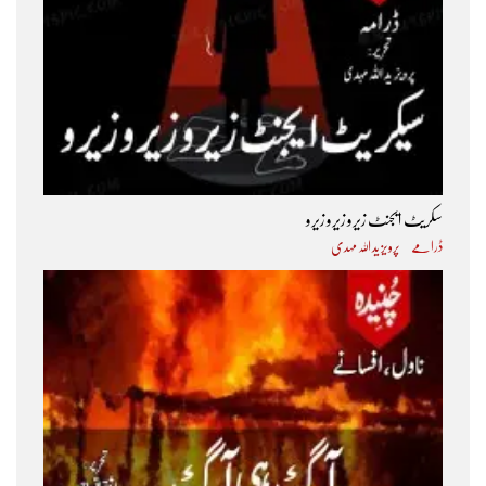
سکریٹ ایجنٹ زیرو زیرو زیرو
ڈرامے
پرویز ید اللہ مہدی