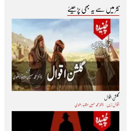
نثر میں سے یہ بھی پڑھیئے
گلشنِ اقوال
اَقوال زرّیں
ڈاکٹر محمد حسین مُشاہدؔ رضوی