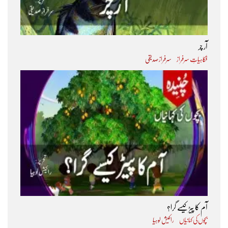
آر چر
فکاہیاتِ سرفراز
سرفراز صدیقی
آم کا پیڑ کیسے گرا؟
بچوں کی کہانیاں
راکیش لوہیا