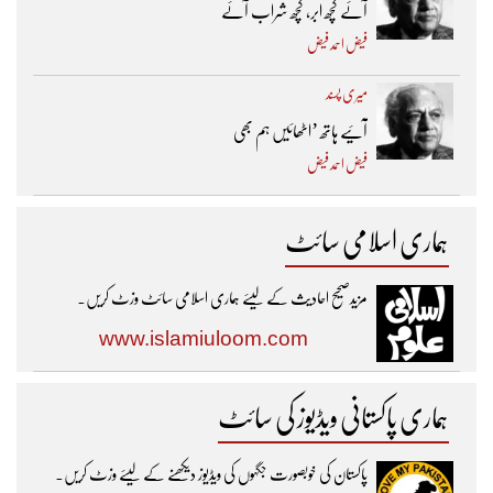
آئے کچھ ابر، کچھ شراب آئے
فیض احمد فیض
میری پسند
آئیے ہاتھ ’اٹھائیں ہم بھی
فیض احمد فیض
ہماری اسلامی سائٹ
مزیدصحیح احادیث کے لیئے ہماری اسلامی سائٹ وزٹ کریں۔
www.islamiuloom.com
ہماری پاکستانی ویڈیوز کی سائٹ
پاکستان کی خوبصورت جگہوں کی ویڈیوز دیکھنے کے لیئے وزٹ کریں۔