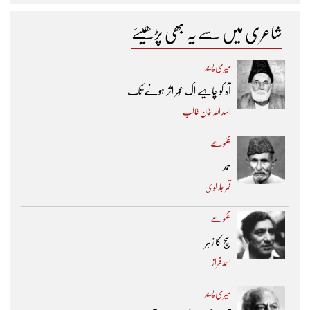
شاعری میں سے یہ بھی پڑھیئے
میری پسند
آہ کو چاہیے اِک عُمر اثر ہونے تک ​
اسد اللہ خان غالب
مجموعے
حمد
قمر جلالوی
مجموعے
سچ کا زہر
احمد فراز
میری پسند