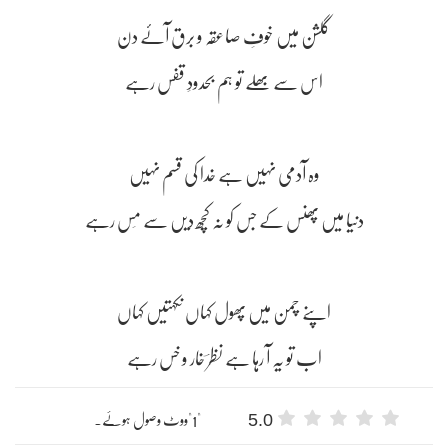
گلشن میں خوفِ صاعقہ و برق آئے دن
اس سے بھلے تو ہم بحدودِ قفس رہے
وہ آدمی نہیں ہے خدا کی قسم نہیں
دنیا میں پھنس کے جس کو نہ کچھ دیں سے مَس رہے
اپنے چمن میں پھول کہاں نکہتیں کہاں
اب تو یہ آ رہا ہے نظرؔ خار و خس رہے
5.0
"1"ووٹ وصول ہوئے۔