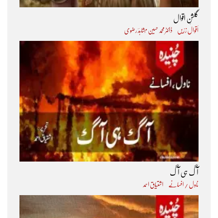
گلشنِ اقوال
اَقوال زرّیں
ڈاکٹر محمد حسین مُشاہدؔ رضوی
آگ ہی آگ
ناول / افسانے
اشتیاق احمد