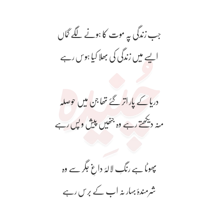
جب زندگی پہ موت کا ہونے لگے گماں
ایسے میں زندگی کی بھلا کیا ہوس رہے
دریا کے پار اتر گئے تھا جن میں حوصلہ
مُنہ دیکھتے رہے وہ جنھیں پیش و پس رہے
پھوٹا ہے رنگِ لالۂ داغِ جگر سے وہ
شرمندۂ بہار نہ اب کے برس رہے