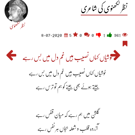
نظر لکھنوی کی شاعری
نظر لکھنوی
8-07-2020
5
0
0
1
961
خوشیاں کہاں نصیب ہیں غم دل میں بس رہے
خوشیاں کہاں نصیب ہیں غم دل میں بس رہے
جیتے ہوئے بھی جینے کو ہم تو ترس رہے
گلشن میں ہم رہے کہ میانِ قفس رہے
آزردہ قلب و شعلہ بجاں ہر نفس رہے