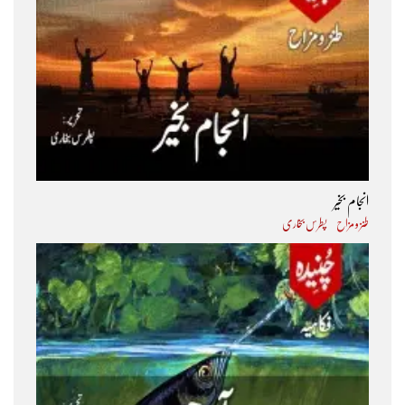
انجام بخیر
طنز و مزاح
پطرس بخاری