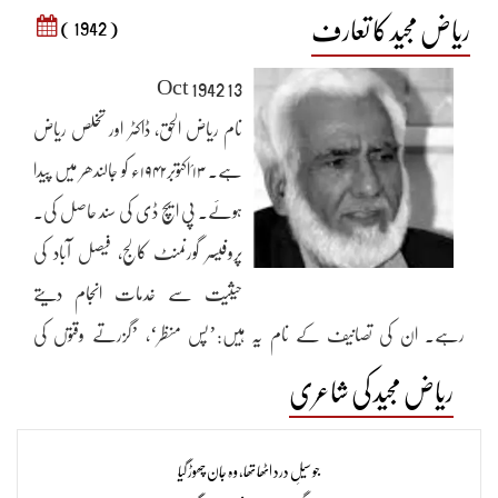
ریاض مجید کا تعارف
( 1942 )
13 Oct 1942
نام ریاض الحق، ڈاکٹر اور تخلص ریاض
ہے۔ ۱۳؍اکتوبر۱۹۴۲ء کو جالندھر میں پیدا
ہوئے۔ پی ایچ ڈی کی سند حاصل کی۔
پروفیسر گورنمنٹ کالج، فیصل آباد کی
حیثیت سے خدمات انجام دیتے
رہے۔ ان کی تصانیف کے نام یہ ہیں:’پس منظر‘، ’گزرتے وقتوں کی
عبادت‘، ’نئی آوازیں‘(مرتب، جدید شاعری) ’رفحان میں ایک
ریاض مجید کی شاعری
شام‘(مرتب)، ’انتخاب روشنی‘(مرتب) ، ’خاک‘۔ ریاض مجید اردو کے علاوہ
پنجابی میں بھی شاعری کرتے ہیں۔ بحوالۂ:پیمانۂ غزل(جلد دوم)،محمد شمس
جو سیلِ درد اٹھا تھا، وہ جان چھوڑ گیا​