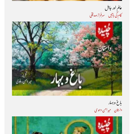
عالم اور جاہل
کام کی باتیں
سرفراز صدیقی
باغ و بہار
داستان
میر امن دہو ی