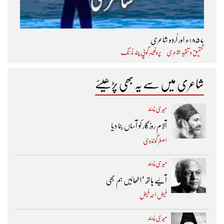
۱۸۵۷ء اور اُردو شاعری
تحقیق و تنقید شاعری
پروفیسر گوپی چند نارنگ
شاعری میں سے یہ بھی پڑھیئے
میری پسند
آلام روزگار کو آساں بنا دیا
اصغر گونڈوی
میری پسند
آئیے ہاتھ ’اٹھائیں ہم بھی
فیض احمد فیض
میری پسند