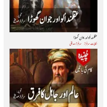
عقلمند اُلّو اور جوان گھوڑا
حکایات سرفراز
سرفراز صدیقی