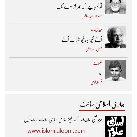
آہ کو چاہیے اِک عُمر اثر ہونے تک ​
اسد اللہ خان غالب
میری پسند
آئے کچھ ابر، کچھ شراب آئے
فیض احمد فیض
مجموعے
حمد
قمر جلالوی
ہماری اسلامی سائٹ
مزیدصحیح احادیث کے لیئے ہماری اسلامی سائٹ وزٹ کریں۔
www.islamiuloom.com