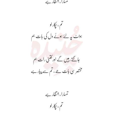
تمہارا , انتظار ہے
تم , پکار لو
ہونٹ پہ لئے ہوئے دل کی بات ہم
جاگتے رہیں گے اور کتنی رات ہم
مختصر سی بات ھے ، تم سے پیار ہے
تمہارا , انتظار ہے
تم , پکار لو