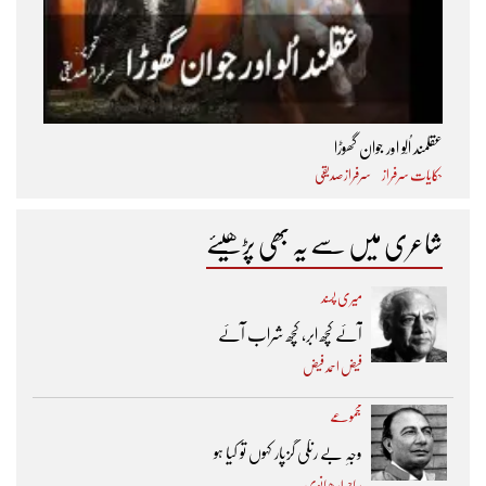
عقلمند اُلّو اور جوان گھوڑا
حکایات سرفراز
سرفراز صدیقی
شاعری میں سے یہ بھی پڑھیئے
میری پسند
آئے کچھ ابر، کچھ شراب آئے
فیض احمد فیض
مجموعے
وجہِ بے رنگی گزپار کہوں تو کیا ہو
ساحر لدھیانوی