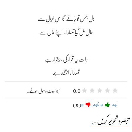
دل بہل تو جائے گا اِس خیال سے
حال مل گیا تمہارا , اپنے حال سے
رات یہ قرار کی ، بیقرار ہے
تمہارا , انتظار ہے
0.0
" 0 "ووٹ وصول ہوئے۔
پسند
0
ناپسند
0
( 0 )
تبصرہ تحریر کریں۔: