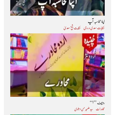
اپنا محاسبہ آپ
حکایات سعدی و رومی
حکایت شیخ سعدیؒ
ردیف ’’ا‘‘
محاورات
سید ضمیر حسن دہلوی