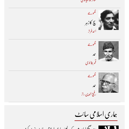
مجموعے
سچ کا زہر
احمد فراز
مجموعے
حمد
قمر جلالوی
مجموعے
حمد
رفیع الدین راز
ہماری اسلامی سائٹ