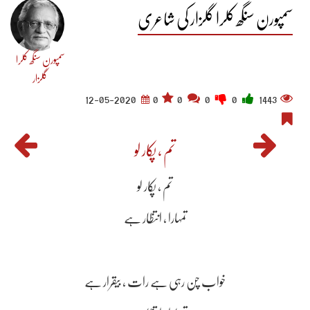
سمپورن سنگھ کلرا گلزار کی شاعری
سمپورن سنگھ کلرا
گلزار
12-05-2020
0
0
0
0
1443
تم , پکار لو
تم , پکار لو
تمہارا , انتظار ہے
خواب چن رہی ہے رات , بیقرار ہے