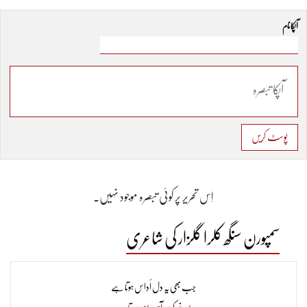
آپکا نام
پوسٹ کریں
اِس تحریر پر کوئی تبصرہ موجود نہیں۔
سمپورن سنگھ کلرا گلزار کی شاعری
جب بھی یہ دل اُداس ہوتا ہے