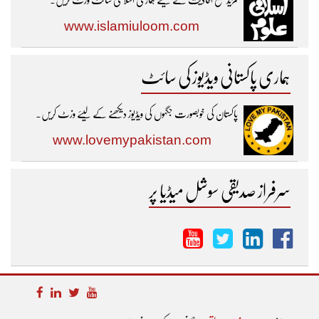
مزیدصحیح احادیث کے لیئے ہماری اسلامی سائٹ وزٹ کریں۔
www.islamiuloom.com
ہماری پاکستانی ویڈیوز کی سائٹ
پاکستان کی خوبصورت جگہوں کی ویڈیوز دیکھنے کے لیئے وزٹ کریں۔
www.lovemypakistan.com
سرفراز صدیقی سوشل میڈیا پر