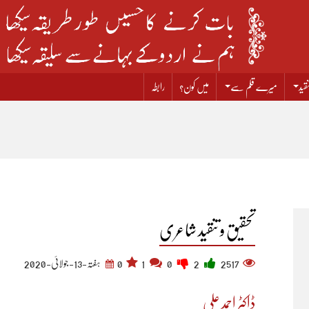
قید
میرے قلم سے
میں کون؟
رابطہ
تحقیق و تنقید شاعری
2517
2
0
1
0
ہفتہ-13-جولائی-2020
ڈاکٹر احمد علی