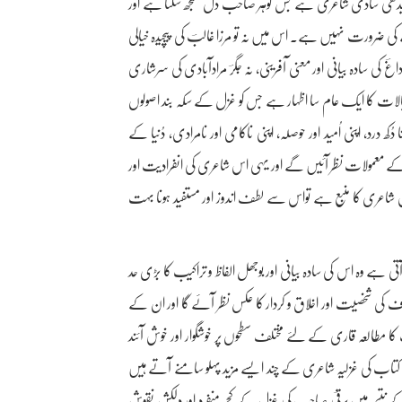
ھی سادی شاعری ہے جس کوہر صاحب دل سمجھ سکتا ہے اور
 ضرورت نہیں ہے۔ اس میں نہ تو مرزا غالبؔ کی پیچیدہ خیالی
داغؔ کی سادہ بیانی اور معنی آفرینی، نہ جگرؔ مرادآبادی کی سرشاری
 خیالات کا ایک عام سا اظہار ہے جس کو غزل کے سکہ بند اصولوں
 درد، اپنی اُمید اور حوصلہ، اپنی ناکامی اور نامرادی، دُنیا کے
کے معمولات نظر آئیں گے اور یہی اس شاعری کی انفرادیت اور
 شاعری کا منبع ہے تواس سے لطف اندوز اور مستفید ہونا بہت
آتی ہے وہ اس کی سادہ بیانی اور بوجھل الفاظ و تراکیب کا بڑی حد
ی شخصیت اور اخلاق و کردار کا عکس نظر آئے گا اور ان کے
کا مطالعہ قاری کے لئے مختلف سطحوں پر خوشگوار اور خوش آئند
 کتاب کی غزلیہ شاعری کے چند ایسے مزید پہلو سامنے آتے ہیں
س کے نتیجہ میں برقیؔ صاحب کی غزل کے کچھ منفرد اور دلکش نقوش