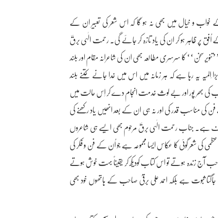
خواب و خیال میں بھی نہ ہو گا کہ اس شعر کی تعبیر ان کے
ُفق پر ظاہر ہو کر ان کی یاد تازہ کر جائے گی۔ رحمت الٰہی برقؔ
یرسخن‘‘ کا سرسری مطالعہ بھی ان کی شاعرانہ مقام اور بلند
لمیہ یہ رہا ہے کہ ہر زمانہ میں اس میں خدا جانے کتنے بلند
 ادب کی بھر پور اور بے لوث خدمت انجام دے کر اِس حالت میں
 فن کی مناسب قدر کی اور نہ ہی ان کے بعد انھیں یاد رکھنے کی
 ناواقف ہے۔ جناب رحمت الٰہی برقؔ مرحوم بھی ایسے ہی شاعروں
ی کی شعر گوئی کا عکاس ایسا مجموعہ ہے جو اُن کے فن و فکر کی
احب آج زندہ ہوتے تو اس کتاب کودیکھ کر یقیناً بہت خوش ہوتے
اگتا ثبوت ہے بلکہ احمد علی برقیؔ صاحب کے ہاتھوں خود بھی