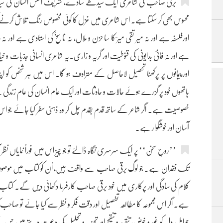
برقیؔ صاحب کی شاعری ایک سیدھے سادے، شریف انفس انسان کی سید
محسوس بھی کر سکتا ہے۔ اس شاعری میں غزل کا کوئی مخصوص رنگ تلاش کرنے کی
اورفلسفہ ہے اور نہ میر تقی میرؔ کا سا حزن و ملال، نہ ناسخؔ کی استادی ہے اور نہ 
ہے اور نہ فانیؔ بدایونی کی قنوطیت اور گریہ و زاری۔یہ شاعری انسانی جذبات و
اور پیمانوں پر پرکھنا تحصیل لاحاصل کے مترادف ہو گا۔ اس میں ہر شخص کو اپنا دُکھ
ہاتھوں خود پر گزرے ہوئے حالات و حادثات اور ایک عام انسان کی عام زندگی 
خصوصیت ہے۔ اگر شاعر کے ساتھ قدم بقدم چل کر وہ ذہنی سفر کیا جائے جو اس
آسان اور خوشگوار ہے۔
’’روحِ سخن‘‘ پر ایک سرسری نگاہ ڈالئے تو جو چیز اس میں فوراً نمایاں نظر 
تک فقدان ہے۔ جو لوگ برقیؔ صاحب سے واقف ہیں، اُن کو کتاب میں موصوف ک
کلام کی سادگی اور پرکاری میں خود برقیؔ صاحب کارفرما دکھائی دیں گے۔ کتاب 
ہے۔ اگر اس مجموعہ کا مطالعہ تفصیل اور دقت فکر و نظر سے کیا جائے تو صاحب
جو اہل دل کو غور و خوض، تنقید و تنقیح اور تجزیہ و تحلیل کی دعوت دیتے ہیں ج