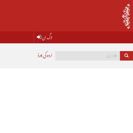
لاگ اِن
اردو کی بورڈ