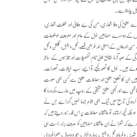
صیل چاہتا ہے۔
ے عشق کی وفا شعاری، حسن کی بے وفائی اور غفلت شعاری،
سی قبیل کے دوسرے مضامین غزل کے عام اور معروف موضوعات
د، سسّی اور پنوں کے اصلی اور فرضی قصے، گل و بلبل، گلشن و گل
 زندگی کے صبر آزما حقائق اپنی تمام تفصیلات اور تلازموں کے ساتھ
ے ہیں۔ غزل کا تصور کیجئے تو ایسے سب خیالات، تصورات،
ہیں جن کا تعلق عشق اور معاملات عشق سے کسی بھی صورت
ساتھی ہے اور کبھی عشق حقیقی کے روپ میں ہمارے دکھ،درد کا
ُردو کی تاریخ میں ایک بھی شاعر ایسا نہیں گزرا ہے جس نے
 کچھ اساتذہ تو عاشقانہ معاملات پر اس قدر زور دیتے ہیں کہ
ر ہے کہ شعرا نے اِن عاشقانہ مضامین کو صرف براہ راست ہی
یں و فرہاد، گل و بلبل، بہار و خزاں، ہجر و وِصال، صحرا نوردی