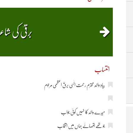
برقیؔ کی شا
انتساب
بیادِ والدِ محترم رحمت الٰہی برقؔ اعظمی مرحوم
میرے والد کا نہیں کوئی جواب
جو تھے اقصائے جہاں میں انتخاب