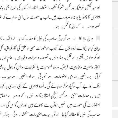
اور سیر گلشن غرضیکہ ہر نفس شعر کو تشبیہ، استعارہ، اشارہ اور کنایہ کی طرح ب
شاعری کا چھوٹا یا بڑا جزو ضرور رہے ہیں۔اب یہ صورت حال اتنی عام ہے کہ غزل ا
تصور دوسرے کے بغیر نا ممکن ہے۔
درجِ بالا حوالے سے اگر برقیؔ صاحب کی غزل کا مطالعہ کیا جائے تو ایک 
بیان کیا جا چکا ہے اُردو غزل کے محبوب موضوعات حسن و عشق کی کارفرمائی، گل 
اور کم سوادی، آشیانہ اور قفس، بہارو خزاں، تصوف و معرفت وغیرہ ہیں۔ عام خیال 
اعجاز، داخلیت و خارجیت غرضیکہ ہر وہ خصوصیت یا انفرادیت جو اس کو بقول پروفی
کرتی ہے، اِنھیں بنیادی موضوعات سے نمو پاتی ہے اور انھیں سے سیراب 
رنگ اور بے آب و گیاہ ہو کر رہ جائے گی۔ اُردو شاعری کے کئی صدی پر محیط 
میں ان معاملات عشق سے کسی سطح پر احتراز برتا ہو۔ غزل کے دوسرے مضامین بھی اک
استعارات کی صورت میں انھیں سوتوں سے پھوٹتے ہیں اور غزل کو اس کی صد رن
صاحب کی غزل کا مطالعہ کیا جائے تو یہ حیرت انگیز بات منکشف ہوتی ہے کہ 