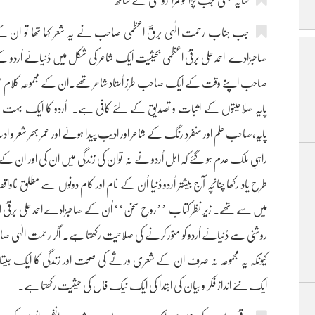
سایہ بھی جب پڑا تو مرا روشنی کے ساتھ
جب جناب رحمت الٰہی برقؔ اعظمی صاحب نے یہ شعر کہا تھا تو ان کے 
صاحبزادے احمد علی برقیؔ اعظمی بحیثیت ایک شاعر کی شکل میں دُنیائے اُردو کے ا
صاحب اپنے وقت کے ایک صاحب طرز اُستاد شاعر تھے۔ان کے مجموعہ کلام ’’تنو
پایہ صلاحیتوں کے اثبات و تصدیق کے لئے کافی ہے۔ اُردو کا ایک بہت بڑا َا
پایہ،صاحب علم اور منفرد رنگ کے شاعر اور ادیب پیدا ہوئے اور عمر بھر شعر و
راہیِ ملک عدم ہو گئے کہ اہل اُردو نے نہ توان کی زندگی میں ان کی اور ان کے
طرح یاد رکھا چنانچہ آج بیشتر اُردو دُنیا اُن کے نام اور کام دونوں سے مطلق
میں سے تھے۔ زیر نظر کتاب ’’روحِ سخن‘‘ اُن کے صاحبزادے احمد علی برقیؔ اعظم
روشنی سے دُنیائے اُردو کو منوّر کرنے کی صلاحیت رکھتا ہے۔ اگر رحمت الٰہی ص
کیونکہ یہ مجموعہ نہ صرف ان کے شعری ورثے کی صحت اور زندگی کا ایک جیتا ج
ایک نئے انداز فکر و بیان کی ابتدا کی ایک نیک فال کی حیثیت رکھتا ہے۔