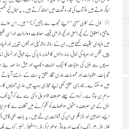
اجاگر ہوتے ہیں جو کتاب کی قدر و قیمت میں اضافہ کرتے ہیں۔ یہ اجمال کچھ تف
غزل کے لغوی معنی ’’اپنے محبوب سے باتیں کرنا‘‘ ہیں۔ اس حوالے س
عاشق و معشوق کے کچھ اصلی اور کچھ فرضی قصے، معاملات و واردات اور ا
میں بنیادی حیثیت رکھتے ہیں۔ ان کے ساتھ ساتھ لیلیٰ اور مجنوں، شیریں اور فرہا
چیں، قفس اور صیاد کی کہانی، بہار و خزاں کا فسانہ، دُنیا کی بے ثباتی اور انسانی
صدیوں سے غزل کی روایات کا ایک نہایت دلچسپ اور بیش بہا حصہ بنے ہوئ
تجربات، مشاہدات اور محسوسات ہماری نگاہ عشق پرست کے سامنے آ جاتے 
میں ہو سکتا ہے۔ پھر یہی عشق کبھی اپنے مجازی روپ میں ہماری تنہائیوں کا 
مرہم بن جاتا ہے۔ اُردو کے پہلے معروف شاعر ولیؔ دکنی سے لے کر آج تک ا
غزل کے ان معروف و مقبول موضوعات کو نظم کرنے میں تکلف سے کا م لیا ہو بلکہ
ایسے مضامین اور طرز فکر ہی ان کی شناخت بن گئے ہیں۔ یہ بات بھی قابل ذک
اپنی غزل میں ایک دلچسپ اور جذباتی موضوع کی طرح استعمال نہیں کیا ہے بلکہ شیر