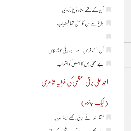
اُن کے تھے استاد نوحِؔ ناروی
داغ سے جن کا سخن تھا فیضیاب
اُن کے خرمن سے ہے برقیؔ خوشہ چیں
ہے سخن جس کا اُنہیں کو انتساب
احمد علی برقیؔ اعظمی کی غزلیہ شاعری
(ایک جائزہ)
بخشا خدا نے برق ؔ مجھے ایسا مرتبہ