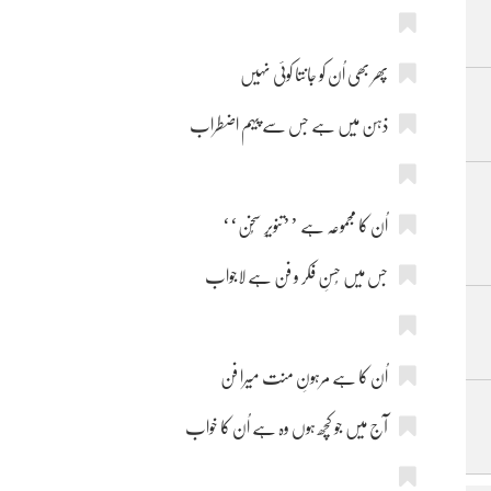
پھر بھی اُن کو جانتا کوئی نہیں
ذہن میں ہے جس سے پیہم اضطراب
اُن کا مجموعہ ہے ’’تنویرِ سُخن‘‘
جس میں حُسنِ فکر و فن ہے لاجواب
اُن کا ہے مرہونِ منت میرا فن
آج میں جو کچھ ہوں وہ ہے اُن کا خواب