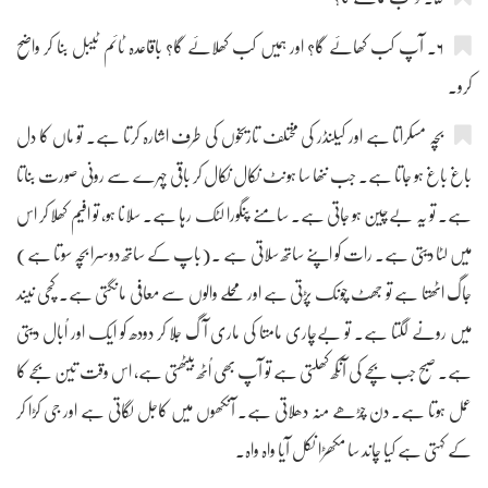
۶۔ آپ کب کھائے گا؟ اور ہمیں کب کھلائے گا؟ باقاعدہ ٹائم ٹیبل بنا کر واضح
کرو۔
بچہ مسکراتا ہے اور کیلنڈر کی مختلف تاریخوں کی طرف اشارہ کرتا ہے۔ تو ماں کا دل
باغ باغ ہو جاتا ہے۔ جب ننھا سا ہونٹ نکال نکال کر باقی چہرے سے رونی صورت بناتا
ہے۔ تو یہ بےچین ہو جاتی ہے۔ سامنے پنگورا لٹک رہا ہے۔ سلانا ہو، تو افیم کھلا کر اس
میں لٹا دیتی ہے۔ رات کو اپنے ساتھ سلاتی ہے ۔(باپ کے ساتھ دوسرا بچہ سوتا ہے)
جاگ اٹھتا ہے تو جھٹ چونک پڑتی ہے اور محلے والوں سے معافی مانگتی ہے۔ کچی نیند
میں رونے لگتا ہے۔ تو بےچاری مامتا کی ماری آگ جلا کر دودھ کو ایک اور اُبال دیتی
ہے۔ صبح جب بچے کی آنکھ کھلتی ہے تو آپ بھی اُٹھ بیٹھتی ہے، اس وقت تین بجے کا
عمل ہوتا ہے۔ دن چڑھے منہ دھلاتی ہے۔ آنکھوں میں کاجل لگاتی ہے اور جی کڑا کر
کے کہتی ہے کیا چاند سا مکھڑا نکل آیا واہ واہ۔