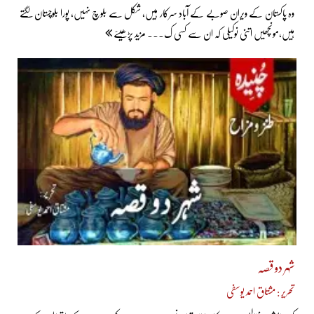
وہ پاکستان کے ویران صوبے کے آباد سرکار ہیں، شکل سے بلوچ نہیں، پورا بلوچستان لگتے
ہیں،مونچھیں اتنی نوکیلی کہ ان سے کسی ک... مزید پڑھیئے
شہر دو قصہ
تحریر : مشتاق احمد یوسفی