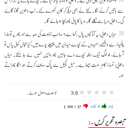
دیکھنا دھوبن روٹی لائی ہے۔ دھوبی کو بہانہ ہاتھ آیا ہے۔ کپڑے پٹرے پر رکھ کر اس
سے باتیں کرنے لگا۔ کتے نے بھی دیکھ کر کان کھڑے کئے۔ اب دھوبن گانا گائے
گی۔ دھوبی دریا سے نکلے گا۔ دریا کا پانی پھر نیچا ہو جائے گا۔
میاں دھوبی! یہ کتا کیوں پال رکھا ہے؟ صاحب کہاوت کی وجہ سے اور پھر یہ تو ہمارا
چوکیدار ہے دیکھئے! امیروں کے کپڑے میدان میں پھیلے پڑے ہیں، کیا مجال کوئی پاس تو
آ جائے، جو لوگ ایک دفعہ کپڑے دے جائیں پھر واپس نہیں لے جا سکتے۔ میاں
دھوبی! تمہارا کام بہت اچھا ہے۔ میل کچیل سے پاک صاف کرتے ہو، ننگا پھراتے
ہو۔
3.6
"7"ووٹ وصول ہوئے۔
پسند
4
ناپسند
0
( 100 % )
تبصرہ تحریر کریں۔: