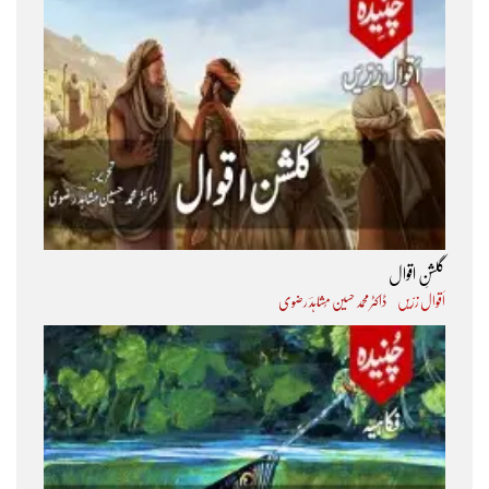
گلشنِ اقوال
اَقوال زرّیں
ڈاکٹر محمد حسین مُشاہدؔ رضوی