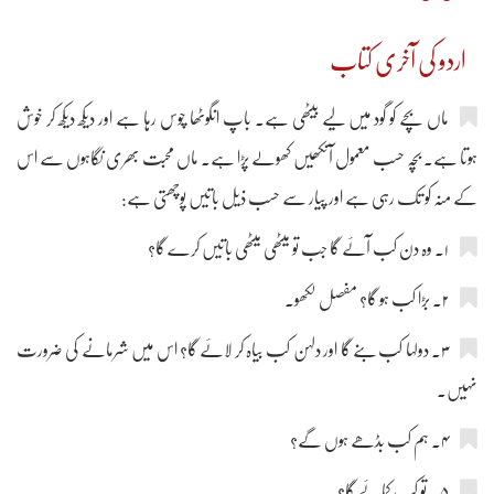
اردو کی آخری کتاب
ماں بچے کو گود میں لیے بیٹھی ہے۔ باپ انگوٹھا چوس رہا ہے اور دیکھ دیکھ کر خوش
ہوتا ہے۔ بچہ حسب معمول آنکھیں کھولے پڑا ہے۔ ماں محبت بھری نگاہوں سے اس
کے منہ کو تک رہی ہے اور پیار سے حسب ذیل باتیں پوچھتی ہے:
۱۔ وہ دن کب آئے گا جب تو میٹھی میٹھی باتیں کرے گا؟
۲۔ بڑا کب ہو گا؟ مفصل لکھو۔
۳۔ دولہا کب بنے گا اور دلہن کب بیاہ کر لائے گا؟ اس میں شرمانے کی ضرورت
نہیں۔
۴۔ ہم کب بڈھے ہوں گے؟
۵۔ تو کب کمائے گا؟