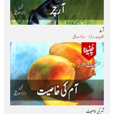
آر چر
فکاہیاتِ سرفراز
سرفراز صدیقی
آم کی خاصیت