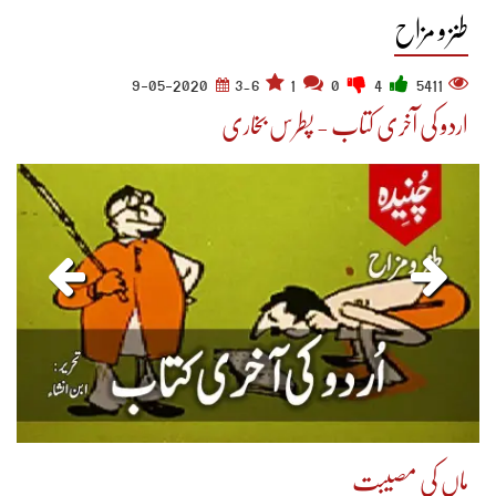
طنز و مزاح
9-05-2020
3.6
1
0
4
5411
اردو کی آخری کتاب - پطرس بخاری
ماں کی مصیبت