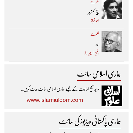
مجموعے
سچ کا زہر
احمد فراز
مجموعے
حمد
رفیع الدین راز
ہماری اسلامی سائٹ
مزیدصحیح احادیث کے لیئے ہماری اسلامی سائٹ وزٹ کریں۔
www.islamiuloom.com
ہماری پاکستانی ویڈیوز کی سائٹ