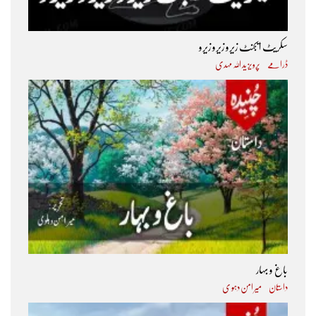
سکریٹ ایجنٹ زیرو زیرو زیرو
ڈرامے
پرویز ید اللہ مہدی
باغ و بہار
داستان
میر امن دہو ی