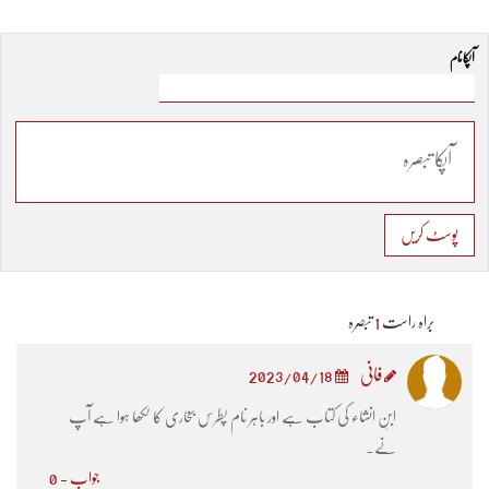
آپکا نام
پوسٹ کریں
براہ راست
1
تبصرہ
فانی
2023/04/18
ابنِ انشاء کی کتاب ہے اور باہر نام پطرس بخاری کا لکھا ہوا ہے آپ
نے۔
جواب - 0