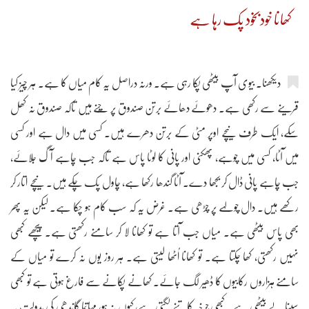
کھانا خودبخود پک رہا ہے
دیکھنا۔ بیوی آپ بیٹھی پکا رہی ہے۔ ورنہ دراصل یہ کام میاں کا ہے۔ ہر چیز کیا
قرینے سے رکھی ہے۔ دھوئے دھائے برتن صندوق پر چُنے ہیں تاکہ صندوق نہ کھل
سکے، ایک طرف نیچے اوپر مٹی کے برتن دھرے ہیں۔ کسی میں دال ہے اور کسی
میں آٹا، کسی میں چوہے، پھکنی اور پانی کا لوٹا پاس ہے تاکہ جب چاہے آگ جلائے،
جب چاہے پانی ڈال کر بجھا دے۔ آٹا گندھا رکھا ہے، چاول پک چکے ہیں۔ نیچے اتار کر
رکھے ہیں۔ دال چولہے پر چڑھی ہے۔ غرض یہ کہ سب کام ہو چکا ہے۔ لیکن یہ پھر
بھی پاس بیٹھی ہے۔ میاں جب آتا ہے تو کھانا لا کر سامنے رکھتی ہے۔ پیچھے کبھی
نہیں رکھتی، کھا چکتا ہے۔ تو کھانا اُٹھا لیتی ہے۔ ہر روز یوں نہ کرے تو میاں کے
سامنے ہزاروں رکابیوں کا ڈھیر لگ جائے۔ کھانے پکانے سے فارغ ہوتی ہے تو کبھی
سینا لے بیٹھی ہے۔ کبھی چرخہ کاتنے لگتی ہے، کیوں نہ ہو، مہاتما گاندھی کی بدولت یہ