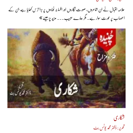
علامہ اقبال نے ان شاعروں، صورت نگاروں اور افسانہ نویسوں پر بڑا ترس کھایا ہے جن کے
اعصاب پر عورت سوار ہے۔ مگر ہمارے حبیب... مزید پڑھیئے
شکاری
تحریر : ڈاکٹر محمد یونس بٹ