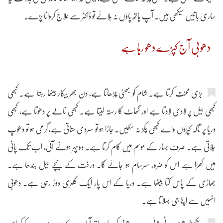
ساری باتیں سیکھی ہیں۔ آپ ہاتھ پاؤں نہ ہلائے تو ڈاکٹر سے علاج کروانا پڑے۔
دھوبی آج کپڑے دھو رہا ہے
بڑی محنت کرتا ہے۔ شام کو بھٹی چڑھاتا ہے، دن بھر بیکار بیٹھا رہتا ہے۔ کبھی
کبھی بیل پر لادی لادتا ہے اور گھاٹ کا رستہ لیتا ہے۔ کبھی نالے پر دھوتا ہے، کبھی
دریا پر تاکہ کپڑوں والے کبھی پکڑ نہ سکیں۔ جاڑا ہو تو سردی ستاتی ہے، گرمی ہو تو دھوپ
جلاتی ہے۔ صرف بہار کے موسم میں کام کرتا ہے۔ دوپہر ہونے آئی، اب تک پانی
میں کھڑا ہے اس کو ضرور سرسام ہو جائے گا۔ درخت کے نیچے بیل بندھا ہے۔
جھاڑی کے پاس کتا بیٹھا ہے۔ دریا کے اس پار ایک گلہری دوڑ رہی ہے۔ دھوبی
انہیں سے اپنا جی بہلاتا ہے۔