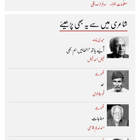
معلومات افزاء
سرفراز صدیقی
شاعری میں سے یہ بھی پڑھیئے
میری پسند
آئیے ہاتھ ’اٹھائیں ہم بھی
فیض احمد فیض
مجموعے
حمد
قمر جلالوی
مجموعے
مناجات
احمد ندیم قاسمی