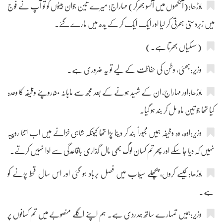
بوڑھا:(آنکھوں میں آنسو بھرکر) مہاراج! میرے تین جوان بیٹوں کو تو آپ نے فوج
میں زبردستی بھرتی کر لیا اور ایک ایک کر کے یدھ میں مارے گئے۔
(سسکیاں بھرتا ہے۔)
وزیر:بھئی، وطن کی حفاظت کے لیے تو یہ ضروری ہے۔
بوڑھا:اور مہاراج، ان کے شہید ہونے کے بعد مجھ سے ماہانہ ۵۰روپئے وظیفہ کا وعدہ
کیا تھا جو تین ماہ مل کر بند ہو گیا۔
وزیر:اوہ، وہ وظیفہ ہمیں مجبوراً بند کر دینا پڑا تھا کیونکہ شاہی خزانے میں اب اتنا روپیہ
نہیں کہ دیا جا سکے اور پھر تم کسان لوگ بھی مال گذاری باقاعدگی سے ادا نہیں کرتے۔
بوڑھا:کیسے کروں، پچھلے سیلاب میں فصل برباد ہو گئی اور اس سال قحط پڑنے کو
ہے۔
وزیر:ہمیں تمہارے ساتھ ہمدردی ہے۔ ہم اپنے اگلے منصوبے میں تم کسانوں پر