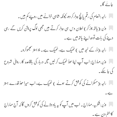
جائے گا۔
راجہ:انعام کی رقم پانچ ہزار کر دو، کیونکہ شاہی خزانے میں روپئے کم ہیں۔
وزیر:(ہاتھ جوڑ کر) اعلان دس ہی ہزار کرتے ہیں تبھی لوگ پریتن کریں گے رہی
دینے کی بات تو وہ اپنے ہاتھ میں ہے۔
راجہ:(ڈر کے لہجہ میں ) ٹھیک ہے، ٹھیک ہے۔ جو بہتر سمجھو کرو۔
وزیر:مہاراج! اب آپ اپنا موڈ ٹھیک کر لیں تاکہ دربار کی باقاعدہ کار روائی شروع
کی جا سکے۔
راجہ:(مسکرانے کی کوشش کرتے ہوئے ) ٹھیک ہے، اب میرا موڈ قدرے بہتر
ہے۔
وزیر:شکریہ، مہاراج۔ اب میں آپ کو یہ یاد دلانے کی کوشش کروں گا کہ آج مہاراج
کا جنم دن ہے۔