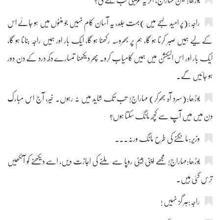
بوڑھا:لیکن مہاراج، آخر یہ غریبی کب ہٹے گی؟
راجہ:(پر امید لہجے میں )بہت جلد، یہ آسان کام نہیں جو منٹوں میں ہو جائے اس
کے لیے ہمیں صبر کرنا ہو گا، ہم پر بھروسہ رکھنا ہو گا، ایک بار اور ہمیں راجہ بنانا ہو گا،
ایک بار اور اس الیکشن میں ہمیں کامیاب کرو۔ پھر دیکھنا تمہارے دکھ درد کے دن دور
ہو جائیں گے۔
بوڑھا:(سرد آہ بھرکر) مہاراج! تب تک شاید میں نہ رہوں۔ خیر، آج اس مبارک
دن میں میں آپ سے کچھ مانگ سکتا ہوں؟
وزیر:مانگنے کی طرح مانگ ورنہ۔۔۔
بوڑھا:مہاراج! مجھے اپنی بیٹی روپا سے ملنے کی اجازت دیں، اسے دیکھنے کو آنکھیں
ترس گئی ہیں۔
راجہ:ہر گز نہیں !