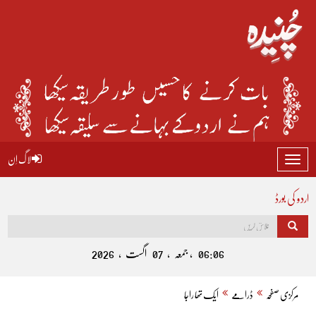
لاگ اِن
Toggle
navigation
اردو کی بورڈ
06:06 , جمعہ , 07 اگست , 2026
مرکزی صفحہ
ڈرامے
ایک تھا راجا