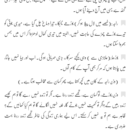
تحفہ ہے یہی میں آج دینے آیا ہوں۔
راجہ:(غصے میں لال پیلا ہو کر) بوڑھے نابکار، تیرا دماغ چل گیا ہے، میری جوتی کو
تیرے بوڑھے چمڑے کی حاجت نہیں، البتہ میں تیری کھال ادھڑوا کر اس میں بھس
بھروا سکتا ہوں۔
بوڑھا:(عاجزی سے ) وہی کیجئے سرکار، بڑی مہربانی ہو گی۔ اب اور جیا نہیں جاتا،
میں چاہتا ہوں کہ مر کر بھی آپ کے کام آؤں۔
(وزیر راجہ کے کان میں کچھ کہتا ہے، پھر کسان سے مخاطب ہوتا ہے۔)
وزیر:بوڑھے، تو کسان ہے، تجھے زندہ رہنا ہے۔ اگر تو زندہ نہیں رہے گا تو ہم کیسے
زندہ رہیں گے؟اگر تو کھیت نہیں جوتے گا، غلہ نہیں اگائے گا تو ہم کیا کھائیں گے؟
ظاہر ہے ہم تو یہ نہیں کر سکتے۔ اس لیے ہماری زندگی کی خاطر تجھے زندہ رہنا بہت
ضروری ہے۔