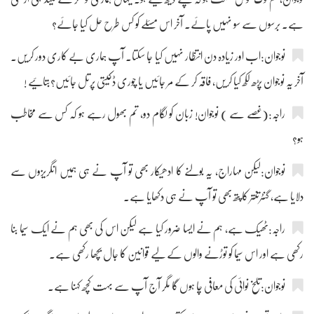
ہے۔ برسوں سے سو نہیں پائے۔ آخر اس مسئلے کو کس طرح حل کیا جائے؟
نوجوان:اب اور زیادہ دن انتظار نہیں کیا جا سکتا۔ آپ ہماری بے کاری دور کریں۔
آخر یہ نوجوان پڑھ لکھ کیا کریں، فاقہ کر کے مر جائیں یا چوری ڈکیتی پرتل جائیں؟بتائیے !
راجہ:(غصے سے ) نوجوان! زبان کو لگام دو، تم بھول رہے ہو کہ کس سے مخاطب
ہو؟
نوجوان:لیکن مہاراج، یہ بولنے کا ادھیکار بھی تو آپ نے ہی ہمیں انگریزوں سے
دلایا ہے، گنٹرتنتر کا پتھ بھی تو آپ نے ہی دکھایا ہے۔
راجہ:ٹھیک ہے، ہم نے ایسا ضرور کیا ہے لیکن اس کی بھی ہم نے ایک سیما بنا
رکھی ہے اور اس سیما کو توڑنے والوں کے لیے قوانین کا جال بچھا رکھی ہے۔
نوجوان:تلخ نوائی کی معافی چا ہوں گا مگر آج آپ سے بہت کچھ کہنا ہے۔