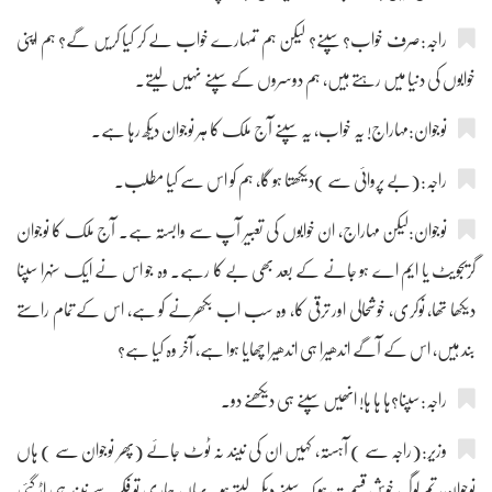
راجہ:صرف خواب؟ سپنے؟ لیکن ہم تمہارے خواب لے کر کیا کریں گے؟ ہم اپنی
خوابوں کی دنیا میں رہتے ہیں، ہم دوسروں کے سپنے نہیں لیتے۔
نوجوان:مہاراج! یہ خواب، یہ سپنے آج ملک کا ہر نوجوان دیکھ رہا ہے۔
راجہ:(بے پروائی سے )دیکھتا ہو گا، ہم کو اس سے کیا مطلب۔
نوجوان:لیکن مہاراج، ان خوابوں کی تعبیر آپ سے وابستہ ہے۔ آج ملک کا نوجوان
گریجویٹ یا ایم اے ہو جانے کے بعد بھی بے کا رہے۔ وہ جو اس نے ایک سنہرا سپنا
دیکھا تھا، نوکری، خوشحالی اور ترقی کا، وہ سب اب بکھرنے کو ہے، اس کے تمام راستے
بند ہیں، اس کے آگے اندھیرا ہی اندھیرا چھایا ہوا ہے، آخر وہ کیا ہے؟
راجہ:سپنا؟ہا ہا ہا! انھیں سپنے ہی دیکھنے دو۔
وزیر:(راجہ سے ) آہستہ، کہیں ان کی نیند نہ ٹوٹ جائے (پھر نوجوان سے ) ہاں
نوجوان، تم لوگ خوش قسمت ہو کہ سپنے دیکھ لیتے ہو۔ یہاں ہماری تو فکر سے نیند ہی اڑ گئی