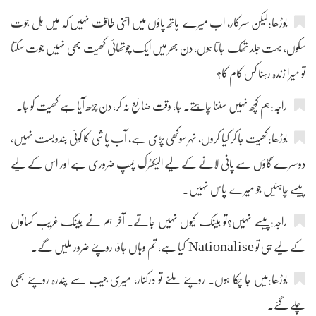
بوڑھا:لیکن سرکار، اب میرے ہاتھ پاؤں میں اتنی طاقت نہیں کہ میں ہل جوت
سکوں، بہت جلد تھک جاتا ہوں، دن بھر میں ایک چوتھائی کھیت بھی نہیں جوت سکتا
تو میرا زندہ رہنا کس کام کا؟
راجہ:ہم کچھ نہیں سننا چاہتے۔ جا، وقت ضائع نہ کر، دن چڑھ آیا ہے کھیت کو جا۔
بوڑھا:کھیت جا کر کیا کروں، نہر سوکھی پڑی ہے، آب پاشی کا کوئی بندوبست نہیں،
دوسرے گاؤں سے پانی لانے کے لیے الیکٹرک پمپ ضروری ہے اور اس کے لیے
پیسے چاہئیں جو میرے پاس نہیں۔
راجہ:پیسے نہیں؟تو بینک کیوں نہیں جاتے۔ آخر ہم نے بینک غریب کسانوں
کے لیے ہی تو Nationalise کیا ہے، تم وہاں جاؤ، روپئے ضرور ملیں گے۔
بوڑھا:میں جا چکا ہوں۔ روپئے ملنے تو درکنار، میری جیب سے پندرہ روپئے بھی
چلے گئے۔