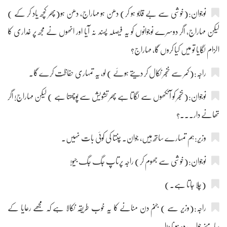
نوجوان:(خوشی سے بے قابو ہو کر) دھن ہو مہاراج، دھن ہو(پھر کچھ یاد کر کے )
لیکن مہاراج، اگر دوسرے نوجوانوں کو یہ فیصلہ پسند نہ آیا اور انھوں نے مجھ پر غداری کا
الزام لگایا تو میں کیا کروں گا، مہاراج؟
راجہ:(کمر سے خنجر نکال کر دیتے ہوئے ) لو، یہ تمہاری حفاظت کرے گا۔
نوجوان:(خنجر کو آنکھوں سے لگاتا ہے پھر تشویش سے پوچھتا ہے ) لیکن مہاراج! اگر
تھانے دار۔۔۔؟
وزیر:ہم تمہارے ساتھ ہیں، جوان۔ چنتا کی کوئی بات نہیں۔
نوجوان:(خوشی سے جھوم کر) راجہ پرتاپ جگ جگ جیو!
(چلا جاتا ہے۔)
راجہ:(وزیر سے ) جنم دن منانے کا یہ خوب طریقہ نکالا ہے کہ مجھے رعایا کے
سامنے جواب دہ ہونا پڑا۔