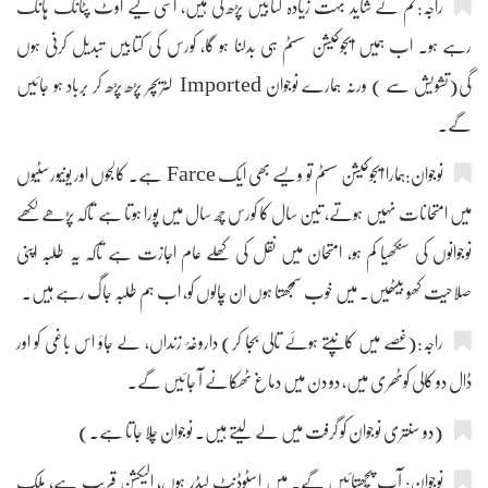
راجہ:تم نے شاید بہت زیادہ کتابیں پڑھ لی ہیں، اسی لیے اوٹ پٹانگ ہانک
رہے ہو۔ اب ہمیں ایجوکیشن سسٹم ہی بدلنا ہو گا، کورس کی کتابیں تبدیل کرنی ہوں
گی(تشویش سے ) ورنہ ہمارے نوجوان Imported لٹریچر پڑھ پڑھ کر برباد ہو جائیں
گے۔
نوجوان:ہمارا ایجوکیشن سسٹم تو ویسے بھی ایک Farce ہے۔ کالجوں اور یونیورسٹیوں
میں امتحانات نہیں ہوتے، تین سال کا کورس چھ سال میں پورا ہوتا ہے تاکہ پڑھے لکھے
نوجوانوں کی سنکھیا کم ہو، امتحان میں نقل کی کھلے عام اجازت ہے تاکہ یہ طلبہ اپنی
صلاحیت کھو بیٹھیں۔ میں خوب سمجھتا ہوں ان چالوں کو، اب ہم طلبہ جاگ رہے ہیں۔
راجہ:(غصے میں کانپتے ہوئے تالی بجا کر) داروغۂ زنداں، لے جاؤ اس باغی کو اور
ڈال دو کالی کوٹھری میں، دو دن میں دماغ ٹھکانے آ جائیں گے۔
(دو سنتری نوجوان کو گرفت میں لے لیتے ہیں۔ نوجوان چلا جاتا ہے۔)
نوجوان: آپ پچھتائیں گے۔ میں اسٹوڈنٹ لیڈر ہوں، الیکشن قریب ہے، ملک