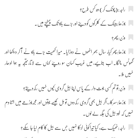
راجہ:(چونک کر) وہ کس طرح؟
بوڑھا:بینک کے کلرکوں کو دینے اور بڑے بابو تک پہنچنے میں۔
وزیر:پھر؟
بوڑھا:پھر کیا، سال بھر انھوں نے دوڑایا۔ میرا کھیت بڑے بابو نے آ کر دیکھا اور
گھونس مانگا۔ اب بتائیے، میں غریب کسان سو روپئے کہاں سے لاتا، نتیجہ یہ ہوا ادھار
نہیں ملا۔
وزیر:تو تم کسی جوت دار کے پاس اپنا بیل گروی کیوں نہیں رکھ دیتے؟
بوڑھا:سرکار، اگر بیل بھی گروی رکھ دوں تو ہل کیسے جوتوں اور مجھ بوڑھے میں اتنا دم
نہیں کہ خود بیل کی جگہ لے لوں۔
راجہ:ٹھیک ہے، کیا تیرا کوئی لڑکا نہیں جس سے بیل کا کام لیا جا سکے؟