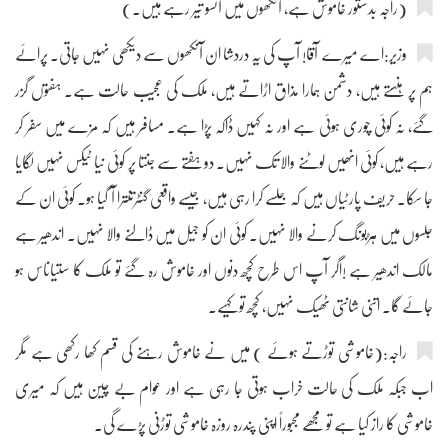
(راجہ بدستور خاموش ہے، آنکھوں میں آنسو تیر رہے ہیں۔)
وزیر:اے میرے آقا! آپ کی یہ دردشا ان آنکھوں سے دیکھی نہیں جاتی۔ پرائے
ہم پر ہنستے ہیں، دشمن ہمارا مذاق اڑاتے ہیں، ملک کی عجیب حالت ہے۔ ہفتوں گزر
گئے، نہ کوئی چوری ہوئی ہے اور نہ کہیں ڈاکہ پڑا ہے۔ مسافر ہیں کہ مزے میں سفر کر
رہے ہیں، کوئی انھیں لوٹنے والا تک نہیں۔ دو ہفتے سے جنتا پر کوئی نیا ٹیکس نہیں لگایا
جا سکا۔ حریف پارٹیاں ہیں کہ جلسے کرا رہی ہیں، جیسے واقعی گنٹرتنترا آ گیا ہو۔ کوئی ان کے
جلسوں میں ہڑبونگ کرنے والا نہیں۔ کوئی ان کو جیل میں ڈالنے والا نہیں۔ اندھیر ہے
مالک اندھیر ہے !اگر آپ اس طرح کچھ دنوں اور خاموش رہ گئے تو ملک کا ستیاناس ہو
جائے گا۔ اتنی شانتی ٹھیک نہیں، کچھ تو کہیے۔
راجہ:(خاموشی توڑتے ہوئے ) میں نے خاموش رہنے کی قسم کھا رکھی ہے مگر
اب جبکہ ملک کی حالت خراب ہوتی جا رہی ہے اور عوام بے چین ہیں کہ میری
خاموشی کا راز کیا ہے تو مجھے مجبوراً اپنی پندرہ روزہ خاموشی توڑنی پڑے گی۔