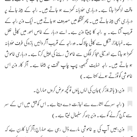
وقت لڑکھڑا جاتا ہے۔ درباری مؤدبانہ کھڑے ہو جاتے ہیں۔ راجہ کے بیٹھ جانے پر
درباری بھی بیٹھ جاتے ہیں۔ پھر گفتگو میں مصروف ہو جاتے ہیں۔ ایک وزیر راجہ کے
قریب آتا ہے۔ یہ راجہ کا چہیتا وزیر ہے۔ اسے دربار کے خاص امور میں کافی خلل
ہے۔ لمبا چوڑا، شکل سے کافی چالاک۔ وہ راجہ کے قریب آ کر دائیں بازو کی طرف مؤدبانہ
کھڑا ہو جاتا ہے اور تالی بجا کر لوگوں سے خاموش رہنے کی اپیل کرتا ہے۔ درباری خاموش
ہو جاتے ہیں۔ راجہ نہایت گمبھیر، چپ چاپ تخت پر بیٹھا ہے۔ آخر کار وزیر اس
خاموشی کو توڑتے ہوئے کہتا ہے۔)
وزیر:(ہاتھ جوڑ کر)جان کی اماں پاؤں تو کچھ عرض کروں مہاراج۔
(راجہ سرکے اشارے سے اجازت دے دیتا ہے۔ اس کوشش میں اس کے سر
سے تاج گرنے کو ہے۔ وزیر بڑھ کر سنبھال لیتا ہے۔)
وزیر:ہمیں آپ کی یہ خاموشی مارے ڈال رہی ہے مہاراج!آخر کیا کارن ہے کہ