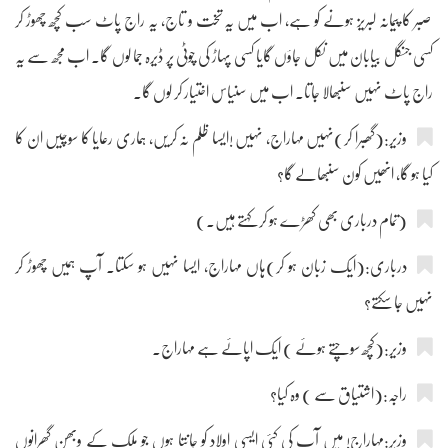
صبر کا پیمانہ لبریز ہونے کو ہے، اب میں یہ تخت و تاج، یہ راج پاٹ سب کچھ چھوڑ کر
کسی جنگل بیابان میں نکل جاؤں گایا کسی پہاڑ کی چوٹی پر ڈیرہ جما لوں گا۔ اب مجھ سے یہ
راج پاٹ نہیں سنبھالا جاتا۔ اب میں سنیاس اختیار کر لوں گا۔
وزیر:(گھبرا کر)نہیں مہاراج، نہیں !ایسا ظلم نہ کریں، ہماری رعایا کا سوچیں ان کا
کیا ہو گا، انھیں کون سنبھالے گا؟
(تمام درباری بھی کھڑے ہو کر کہتے ہیں۔)
درباری:(ایک زبان ہو کر)ہاں مہاراج، ایسا نہیں ہو سکتا۔ آپ ہمیں چھوڑ کر
نہیں جا سکتے؟
وزیر:(کچھ سوچتے ہوئے ) ایک اپائے ہے مہاراج۔
راجہ:(اشتیاق سے ) وہ کیا؟
وزیر:مہاراج! میں آپ کی کئی ایسی اولاد کو جانتا ہوں جو ملک کے وبھن گھرانوں