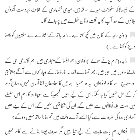
کے ڈیڑھ لاکھ اسٹوڈنٹ میرے ساتھ ہیں، میری نظربندی کے خلاف زبردست آندولن
چلائیں گے وہ، آپ کا یہ تخت و تاج خطرے میں پڑ جائے گا۔
(وزیر راجہ کے کان میں کچھ کہتا ہے۔ راجہ ہاتھ کے اشارے سے سنتریوں کو چھوڑ
دینے کو کہتا ہے۔)
راجہ:(نرم پڑتے ہوئے ) نوجوان! ہم اہنسا کے پجاری ہیں، ہم گاندھی جی کے
ماننے والوں میں ہی ہیں، پھر تمہارے اندر یہ مار ڈھاڑ کے وچار کہاں سے آ گئے؟شانتی
اور دھیرج سے کام لو نوجوان۔یہ وہ سمسیا ہے جس کا سمادھان اتنا آسان نہیں، دماغ گرم
کر کے حل نہیں کیا جا سکتا، اس کے لیے ہمیں گمبھیرتا سے سوچنا ہو گا، ہم اس سلسلے
میں بہت جلد نوجوانوں سے ملیں گے، ان کی شکایتیں سنیں گے، اس کے لیے ہمیں
تمہاری مدد کی ضرورت ہے، کیا ایسے آڑے وقت میں تم ہمارا ساتھ نہیں دو گے؟
نوجوان:ہم بات چیت کے لیے تیا رہیں مگر صرف یوجنا بنانے سے کام نہیں