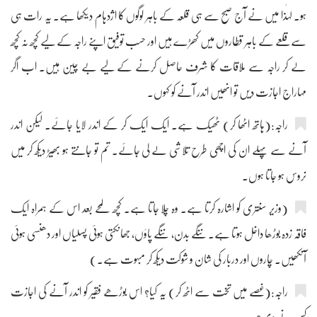
ہو۔ لہٰذا میں نے آج صبح سے ہی قلعہ کے باہر لوگوں کا اژدہام دیکھا ہے۔ یہ رات ہی
سے قلعے کے باہر قطاروں میں کھڑے ہیں اور حسب توفیق اپنے راجہ کے لیے کچھ نہ کچھ
لے کر راجہ سے ملاقات کا شرف حاصل کرنے کے لیے بے چین ہیں۔ اب اگر
مہاراج اجازت دیں تو انھیں اندر آنے کو کہوں۔
راجہ:(ہاتھ اٹھا کر) ٹھیک ہے۔ ایک ایک کر کے اندر لایا جائے۔ لیکن اندر
آنے سے پہلے ان کی اچھی طرح تلاشی لے لی جائے۔ تم تو جانتے ہو بھیڑ دیکھ کر میں
نروس ہو جاتا ہوں۔
(وزیر سنتری کو اشارہ کرتا ہے۔ وہ چلا جاتا ہے۔ کچھ لمحے بعد اس کے ہمراہ ایک
فاقہ زدہ بوڑھا داخل ہوتا ہے۔ ننگے بدن، ننگے پاؤں، جھانکتی ہوئی پسلیاں اور دھنسی ہوئی
آنکھیں۔ چاروں اور دربار کی شان و شوکت دیکھ کر مبہوت ہے۔)
راجہ:(غصے میں تخت سے اٹھ کر) یہ کیا؟ اس بوڑھے فقیر کو اندر آنے کی اجازت