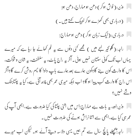
وزیر:(خوش ہو کر) دھن ہو مہاراج، دھن ہو!
(درباری بھی کھڑے ہو کر لبیک کہتے ہیں۔)
درباری:(ایک زبان ہو کر) دھن ہو مہاراج!
راجہ:(گلو گیر لہجے میں ) مجھے کئی دنوں سے یہ غم کھائے جا رہا ہے کہ میرے
یہاں اب تک کوئی سنتان نہیں ہوئی۔ آخر یہ راج پاٹ، یہ سلطنت، یہ شان و شوکت،
اس کا وارث کون بنے گا؟کون ہمارے بعد ہمارے باپ دادا کا نام روشن کرے گا؟آخر
اس راج کا وارث کب پیدا ہو گا؟ اب جبکہ میری عمر بھی چڑھ آئی ہے، کیا یہ چنتاجنک
وشئے نہیں؟
وزیر:اوہ، یہ بات ہے مہاراج!اس میں اتنی چنتا کی کیا ضرورت ہے، ابھی آپ کی
عمر ہی کیا ہے، ابھی سے اتنا نراش ہونے کی ضرورت نہیں۔
راجہ:پچھلے پانچ سال سے تم ہمیں یہی دلاسہ دیتے آئے ہو۔ لیکن اب میرے