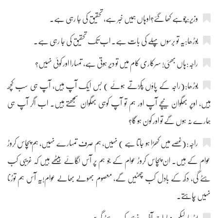
وزیر:چوہے کھا گئے؟اوہاں ہمیں خبر ہے، تحقیق کی جا رہی ہے۔
بوڑھا:یہ تو برسوں پہلے کی بات ہے۔ اب تک تحقیق کی جا رہی ہے۔
راجہ:ہاں بھئی! سرکاری کام میں تو دیر ہوتی ہے، تمہارا اور کوئی نہیں؟
بوڑھا:(راجہ کے پاؤں پکڑتے ہوئے ) بس ایک آپ ہیں، آپ ہی سب کچھ
ہیں، اوپر بھگوان نیچے آپ اور ہم تو آپ کوہی بھگوان سمجھتے ہیں۔ اب اگر آپ ہی
ہمارے نہ ہوں گے تو اور کون ہو گا؟
راجہ:(غصے میں کھڑا ہو جاتا ہے ) نہیں، ہم صرف تمہارے نہیں، ہم پچاس کروڑ
عوام کے ہیں۔ ان پچاس کروڑ عوام کے جو ہم پر آس لگائے بیٹھے ہیں کہ غریبی کب
ہٹے گی، دکھ کے بادل کب چھٹیں گے، معصوم بھولے بھالے عوام!یہ آس ہم توڑنا
نہیں چاہتے۔