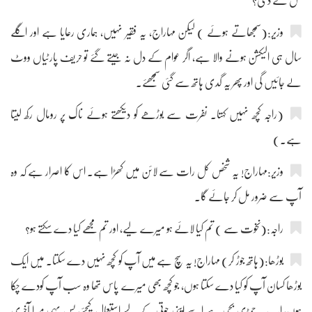
کس نے دی؟
وزیر:(سمجھاتے ہوئے ) لیکن مہاراج، یہ فقیر نہیں، ہماری رعایا ہے اور اگلے
سال ہی الیکشن ہونے والا ہے، اگر عوام کے دل نہ جیتے گئے تو حریف پارٹیاں ووٹ
لے جائیں گی اور پھر یہ گدی ہاتھ سے گئی سمجھئے۔
(راجہ کچھ نہیں کہتا۔ نفرت سے بوڑھے کو دیکھتے ہوئے ناک پر رومال رکھ لیتا
ہے۔)
وزیر:مہاراج! یہ شخص کل رات سے لائن میں کھڑا ہے۔ اس کا اصرار ہے کہ وہ
آپ سے ضرور مل کر جائے گا۔
راجہ:(نخوت سے ) تم کیا لائے ہو میرے لیے، اور تم مجھے کیا دے سکتے ہو؟
بوڑھا:(ہاتھ جوڑ کر) مہاراج! یہ سچ ہے میں آپ کو کچھ نہیں دے سکتا۔ میں ایک
بوڑھا کسان آپ کو کیا دے سکتا ہوں، جو کچھ بھی میرے پاس تھا وہ سب آپ کودے چکا
ہوں، اب یہ چمڑی بچی ہے اسے اپنی جوتی کے لیے استعمال کیجئے، بس یہی میرا آخری