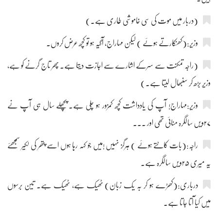
(دربار میں موت کی سی خاموشی طاری ہے۔)
وزیر:(کھنکارتے ہوئے ) لیکن مہاراج، آگیہ ہو تو کچھ عرض کروں۔
(راجہ تمکنت سے سرکے اشارے سے اجازت دیتا ہے۔ پھر تاج گرنے کو ہے،
وزیر بڑھ کر سنبھال لیتا ہے۔)
وزیر:مہاراج! آپ کی یادداشت کچھ کمزور ہو چلی ہے۔ پچھلے سال ہی آپ نے
۲۷ویں سالگرہ منائی تھی اور ۔۔۔
راجہ:(بات کاٹتے ہوئے ) ہرگز نہیں !میں جو کہہ رہا ہوں اسے پتھر کی لکیر سمجھئے
یہ میری ۲۵ویں سالگرہ ہے۔
درباری:(کھڑے ہو کر بہ یک زبان) ٹھیک ہے، ٹھیک ہے۔ تین برسوں
میں کیا آتا جاتا ہے۔