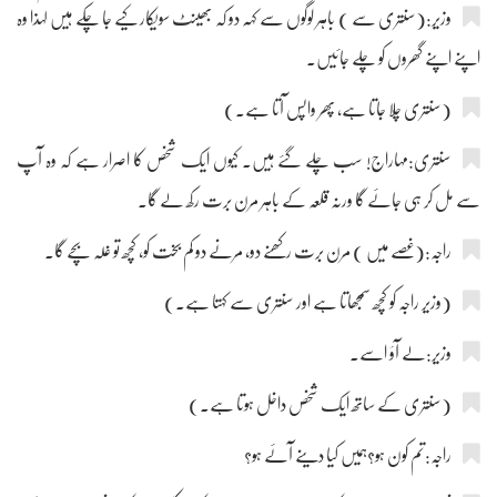
وزیر:(سنتری سے ) باہر لوگوں سے کہہ دو کہ بھینٹ سویکار کیے جا چکے ہیں لہٰذا وہ
اپنے اپنے گھروں کو چلے جائیں۔
(سنتری چلا جاتا ہے، پھر واپس آتا ہے۔)
سنتری:مہاراج! سب چلے گئے ہیں۔ کیوں ایک شخص کا اصرار ہے کہ وہ آپ
سے مل کر ہی جائے گا ورنہ قلعہ کے باہر مرن برت رکھ لے گا۔
راجہ:(غصے میں ) مرن برت رکھنے دو، مرنے دو کم بخت کو، کچھ تو غلہ بچے گا۔
(وزیر راجہ کو کچھ سمجھاتا ہے اور سنتری سے کہتا ہے۔)
وزیر:لے آؤ اسے۔
(سنتری کے ساتھ ایک شخص داخل ہوتا ہے۔)
راجہ:تم کون ہو؟ہمیں کیا دینے آئے ہو؟