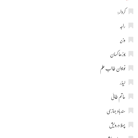
کردار:
راجہ
وزیر
بوڑھا کسان
نوجوان طالب علم
لیڈر
حاتم طائی
سندباد جہازی
پہلا درویش