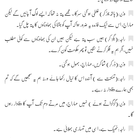
وزیر:(ہاتھ جوڑ کر) غلطی ہو گئی سرکار، مجھے پتہ نہ تھا کہ ایسے لوگ آ جائیں گے لیکن
مہاراج، اس سے ایک فائدہ یہ ضرور ہوا کہ آپ کو جتنا کی بھاؤناؤں کا پتہ چل گیا۔
راجہ:(بگڑ کر) ہمیں سب پتہ ہے لیکن ہمیں ان کی بھاؤناؤں سے کوئی مطلب
نہیں، اگر ہم یہ فکر کرنے لگیں تو پھر حکومت کون کرے۔
وزیر:(ڈر کر) شما کریں، مہاراج، بھول ہو گئی۔
راجہ:(تمکنت سے ) آئندہ اس کا خیال رکھا جائے ورنہ ہم یہ سمجھیں گے کہ تم
بھی ہمارے وفادار نہ رہے۔
وزیر:(گڑگڑاتے ہوئے ) نہیں مہاراج، میں مرتے دم تک آپ کا وفادار رہوں
گا۔
راجہ:ٹھیک ہے، اسی میں تمہاری بھلائی ہے۔