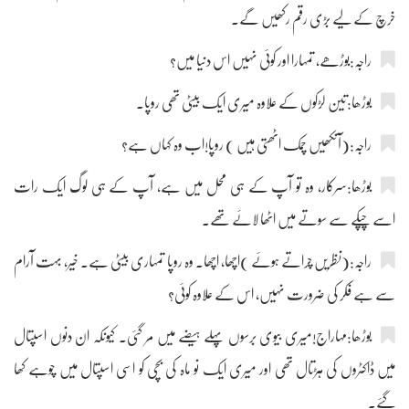
خرچ کے لیے بڑی رقم رکھیں گے۔
راجہ:بوڑھے، تمہارا اور کوئی نہیں اس دنیا میں؟
بوڑھا:تین لڑکوں کے علاوہ میری ایک بیٹی تھی روپا۔
راجہ:(آنکھیں چمک اٹھتی ہیں ) روپا!اب وہ کہاں ہے؟
بوڑھا:سرکار، وہ تو آپ کے ہی محل میں ہے، آپ کے ہی لوگ ایک رات
اسے چپکے سے سوتے میں اٹھا لائے تھے۔
راجہ:(نظریں چراتے ہوئے )اچھا، اچھا۔ وہ روپا تمہاری بیٹی ہے۔ خیر، بہت آرام
سے ہے فکر کی ضرورت نہیں، اس کے علاوہ کوئی؟
بوڑھا:مہاراج!میری بیوی برسوں پہلے ہیضے میں مر گئی۔ کیونکہ ان دنوں اسپتال
میں ڈاکٹروں کی ہڑتال تھی اور میری ایک نو ماہ کی بچی کو اسی اسپتال میں چوہے کھا
گئے۔