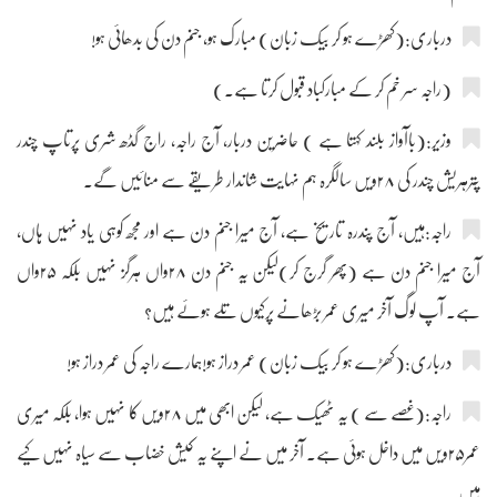
درباری:(کھڑے ہو کر بیک زبان) مبارک ہو، جنم دن کی بدھائی ہو!
(راجہ سر خم کر کے مبارکباد قبول کرتا ہے۔)
وزیر:(باآواز بلند کہتا ہے ) حاضرین دربار، آج راجہ، راج گڈھ شری پرتاپ چندر
پترہریش چندر کی ۲۸ویں سالگرہ ہم نہایت شاندار طریقے سے منائیں گے۔
راجہ:ہیں، آج پندرہ تاریخ ہے، آج میرا جنم دن ہے اور مجھ کوہی یاد نہیں ہاں،
آج میرا جنم دن ہے (پھر گرج کر)لیکن یہ جنم دن ۲۸واں ہرگز نہیں بلکہ ۲۵واں
ہے۔ آپ لوگ آخر میری عمر بڑھانے پرکیوں تلے ہوئے ہیں؟
درباری:(کھڑے ہو کر بیک زبان) عمر دراز ہو!ہمارے راجہ کی عمر دراز ہو!
راجہ:(غصے سے ) یہ ٹھیک ہے، لیکن ابھی میں ۲۸ویں کا نہیں ہوا، بلکہ میری
عمر۲۵ویں میں داخل ہوئی ہے۔ آخر میں نے اپنے یہ کیش خضاب سے سیاہ نہیں کیے
ہیں۔