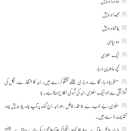
دوسرا درویش
تیسرا درویش
چوتھا درویش
دو سپاہی
ایک سنتری
کچھ حاضرین دربار
منظر:(دربار لگا ہے، درباری بیٹھے گفتگو کر رہے ہیں، راجہ کا انتظار ہے، بگل کی
آواز آتی ہے اور ایک سنتری راجہ کی آمد کی اطلاع دیتا ہے۔)
سنتری:بے ادب، بے ملاحظہ، غافل رہو!راجہ راج گڈھ پرتاپ چندر پتر ہریش چندر
تشریف لا رہے ہیں۔
(راجہ داخل ہوتا ہے۔ دبلا پتلا کمزور، لنگڑا کر چلتا ہوا تخت کی جانب بڑھتا ہے۔بیٹھتے