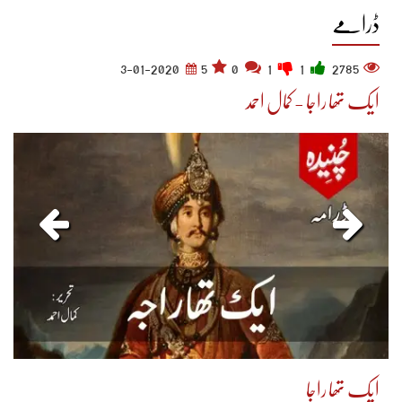
ڈرامے
3-01-2020
5
0
1
1
2785
ایک تھا راجا - کمال احمد
ایک تھا راجا