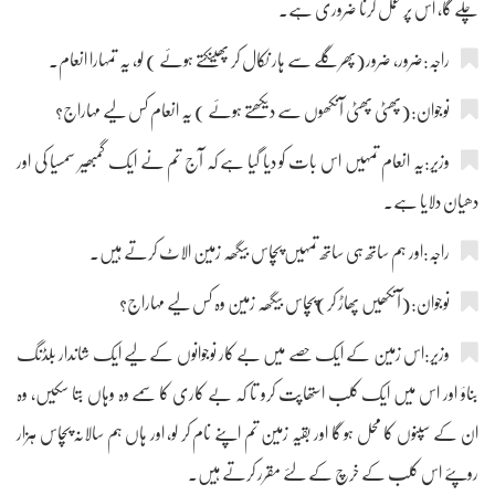
چلے گا، اس پر عمل کرنا ضروری ہے۔
راجہ:ضرور، ضرور(پھر گلے سے ہار نکال کر پھینکتے ہوئے ) لو، یہ تمہارا انعام۔
نوجوان:(پھٹی پھٹی آنکھوں سے دیکھتے ہوئے ) یہ انعام کس لیے مہاراج؟
وزیر:یہ انعام تمہیں اس بات کو دیا گیا ہے کہ آج تم نے ایک گمبھیر سمسیا کی اور
دھیان دلایا ہے۔
راجہ:اور ہم ساتھ ہی ساتھ تمہیں پچاس بیگھہ زمین الاٹ کرتے ہیں۔
نوجوان:(آنکھیں پھاڑ کر)پچاس بیگھہ زمین وہ کس لیے مہاراج؟
وزیر:اس زمین کے ایک حصے میں بے کار نوجوانوں کے لیے ایک شاندار بلڈنگ
بناؤ اور اس میں ایک کلب استھاپت کرو تا کہ بے کاری کا سمے وہ وہاں بتا سکیں، وہ
ان کے سپنوں کا محل ہو گا اور بقیہ زمین تم اپنے نام کر لو، اور ہاں ہم سالانہ پچاس ہزار
روپئے اس کلب کے خرچ کے لئے مقرر کرتے ہیں۔