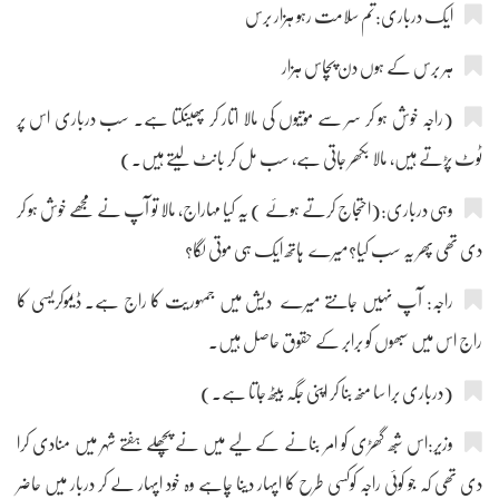
ایک درباری:تم سلامت رہو ہزار برس
ہر برس کے ہوں دن پچاس ہزار
(راجہ خوش ہو کر سر سے موتیوں کی مالا اتار کر پھینکتا ہے۔ سب درباری اس پر
ٹوٹ پڑتے ہیں، مالا بکھر جاتی ہے، سب مل کر بانٹ لیتے ہیں۔)
وہی درباری:(احتجاج کرتے ہوئے ) یہ کیا مہاراج، مالا تو آپ نے مجھے خوش ہو کر
دی تھی پھر یہ سب کیا؟میرے ہاتھ ایک ہی موتی لگا؟
راجہ: آپ نہیں جانتے میرے دیش میں جمہوریت کا راج ہے۔ ڈیموکریسی کا
راج اس میں سبھوں کو برابر کے حقوق حاصل ہیں۔
(درباری برا سا منھ بنا کر اپنی جگہ بیٹھ جاتا ہے۔)
وزیر:اس شبھ گھڑی کو امر بنانے کے لیے میں نے پچھلے ہفتے شہر میں منادی کرا
دی تھی کہ جو کوئی راجہ کوکسی طرح کا اپہار دینا چاہے وہ خود اپہار لے کر دربار میں حاضر