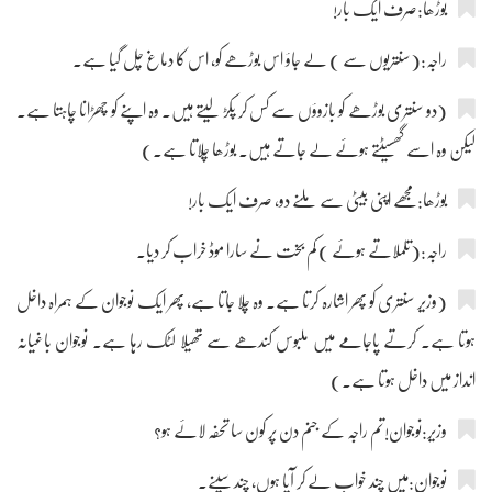
بوڑھا:صرف ایک بار!
راجہ:(سنتریوں سے ) لے جاؤ اس بوڑھے کو، اس کا دماغ چل گیا ہے۔
(دو سنتری بوڑھے کو بازوؤں سے کس کر پکڑ لیتے ہیں۔ وہ اپنے کو چھڑانا چاہتا ہے۔
لیکن وہ اسے گھسیٹتے ہوئے لے جاتے ہیں۔ بوڑھا چلاتا ہے۔)
بوڑھا:مجھے اپنی بیٹی سے ملنے دو، صرف ایک بار!
راجہ:(تلملاتے ہوئے ) کم بخت نے سارا موڈ خراب کر دیا۔
(وزیر سنتری کو پھر اشارہ کرتا ہے۔ وہ چلا جاتا ہے، پھر ایک نوجوان کے ہمراہ داخل
ہوتا ہے۔ کرتے پاجامے میں ملبوس کندھے سے تھیلا لٹک رہا ہے۔ نوجوان باغیانہ
انداز میں داخل ہوتا ہے۔)
وزیر:نوجوان!تم راجہ کے جنم دن پر کون سا تحفہ لائے ہو؟
نوجوان:میں چند خواب لے کر آیا ہوں، چند سپنے۔