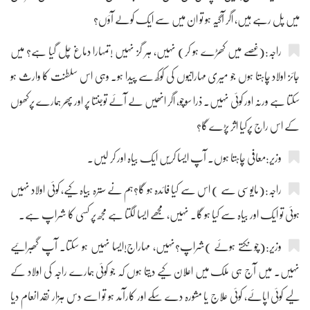
میں پل رہے ہیں، اگر آگیہ ہو تو ان میں سے ایک کولے آؤں؟
راجہ:(غصے میں کھڑے ہو کر) نہیں، ہر گز نہیں !تمہارا دماغ چل گیا ہے؟ میں
جائز اولاد چاہتا ہوں جو میری مہارانیوں کی کوکھ سے پیدا ہو۔ وہی اس سلطنت کا وارث ہو
سکتا ہے ورنہ اور کوئی نہیں۔ ذرا سوچو، اگر انھیں لے آئے توجنتا پر اور پھر ہمارے پرکھوں
کے اس راج پرکیا اثر پڑے گا؟
وزیر:معافی چاہتا ہوں۔ آپ ایسا کریں ایک بیاہ اور کر لیں۔
راجہ:(مایوسی سے ) اس سے کیا فائدہ ہو گا؟ہم نے سترہ بیاہ کیے، کوئی اولاد نہیں
ہوئی تو ایک اور بیاہ سے کیا ہو گا۔ نہیں، مجھے ایسا لگتا ہے مجھ پر کسی کا شراپ ہے۔
وزیر:(چونکتے ہوئے )شراپ؟نہیں، مہاراج!ایسا نہیں ہو سکتا۔ آپ گھبرائیے
نہیں۔ میں آج ہی ملک میں اعلان کیے دیتا ہوں کہ جو کوئی ہمارے راجہ کی اولاد کے
لیے کوئی اپائے، کوئی علاج یا مشورہ دے سکے اور کارآمد ہو تو اسے دس ہزار نقد انعام دیا