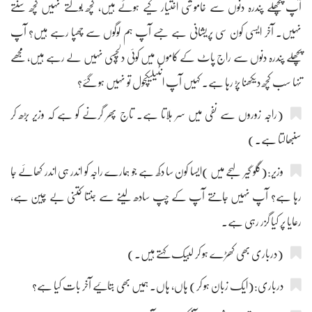
آپ پچھلے پندرہ دنوں سے خاموشی اختیار کیے ہوئے ہیں، کچھ بولتے نہیں کچھ سنتے
نہیں۔ آخر ایسی کون سی پریشانی ہے جسے آپ ہم لوگوں سے چھپا رہے ہیں؟ آپ
پچھلے پندرہ دنوں سے راج پاٹ کے کاموں میں کوئی دلچسپی نہیں لے رہے ہیں، مجھے
تنہا سب کچھ دیکھنا پڑ رہا ہے۔ کہیں آپ انٹیلیکچول تو نہیں ہو گئے؟
(راجہ زوروں سے نفی میں سر ہلاتا ہے۔ تاج پھر گرنے کو ہے کہ وزیر بڑھ کر
سنبھالتا ہے۔)
وزیر:(گلو گیر لہجے میں )ایسا کون سا دکھ ہے جو ہمارے راجہ کو اندر ہی اندر کھائے جا
رہا ہے؟ آپ نہیں جانتے آپ کے چپ سادھ لینے سے جنتا کتنی بے چین ہے،
رعایا پر کیا گزر رہی ہے۔
(درباری بھی کھڑے ہو کر لبیک کہتے ہیں۔)
درباری:(ایک زبان ہو کر) ہاں، ہاں۔ ہمیں بھی بتائیے آخر بات کیا ہے؟