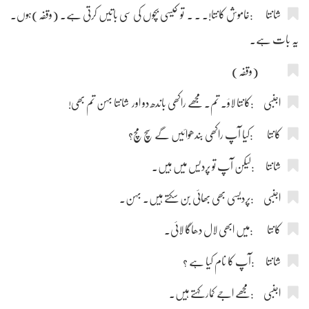
شانتا :خاموش کانتا!۔ ۔ ۔ تو کیسی بچوں کی سی باتیں کرتی ہے۔ (وقفہ)ہوں۔
یہ بات ہے۔
(وقفہ)
اجنبی :کانتا لاؤ۔ تم۔ مجھے راکھی باندھ دو اور شانتا بہن تم بھی!
کانتا :کیا آپ راکھی بندھوائیں گے سچ مچ؟
شانتا :لیکن آپ تو پردیس میں ہیں۔
اجنبی :پردیسی بھی بھائی بن سکتے ہیں۔ بہن۔
کانتا :میں ابھی لال دھاگا لائی۔
شانتا :آپ کا نام کیا ہے ؟
اجنبی :مجھے اجے کمار کہتے ہیں۔