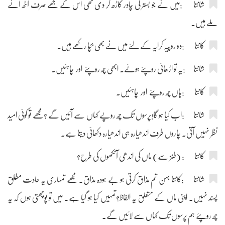
شانتا :میں نے جو بستر کی چادر کاڑھ کر دی تھی اس کے مجھے صرف آٹھ آنے
ملے ہیں۔
کانتا :دو روپیہ کرایہ کے لئے میں نے بھی بچا رکھے ہیں۔
شانتا :یہ تو اڑھائی روپئے ہوئے۔ ابھی چھ روپئے اور چاہئیں۔
کانتا :ہاں چھ روپئے اور چاہئیں۔
شانتا :اب کیا ہو گا!پرسوں تک چھ روپے کہاں سے آئیں گے ؟مجھے تو کوئی امید
نظر نہیں آتی۔ چاروں طرف اندھیارہ ہی اندھیارہ دکھائی دیتا ہے۔
کانتا : (طنز سے) ماں کی اندھی آنکھوں کی طرح؟
شانتا :کانتا بہن تم مذاق کرتی ہو بے ہودہ مذاق۔ مجھے تمہاری یہ عادت مطلق
پسند نہیں۔ اپنی ماں کے متعلق یہ الفاظ؟تمہیں کیا ہو گیا ہے۔ میں تو پوچھتی ہوں کہ یہ
چھ روپئے ہم پرسوں تک کہاں سے لائیں گے۔