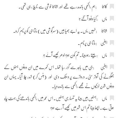
کانتا :ہم راکھی باندھ رہے تھے اور شانتا خوشی سے ناچ رہی تھی۔
ماں :کیا ونود آ گئے ؟
شانتا :نہیں ماں۔ یہ اجے بھیا ہیں (سرگوشی میں) ماتا جی کو پرنام کرو۔
اجنبی :ماتا جی پرنام۔
ماں :جیتے رہو بیٹا۔ تم کون ہو؟ ادھر کیسے آئے ؟
اجنبی :جی میں باہر سے گزر رہا تھا۔ اس کمرے میں ان دونوں بہنوں کے
جھگڑنے کی آواز سنی۔ دروازے پر دستک دی اور (ہنس کر) اندر چلا آیا۔ یہاں ان
دونوں شریر لڑکیوں نے مجھے راکھی سے باندھ دیا۔
ماں :بہنیں ہیں بیٹا یہ تمہاری بہنیں۔ اس عمر میں راکھی باندھنے کی بہت چاہ
ہوتی ہے۔ اچھا بیٹا تم اس شہر میں کیسے آ رہے ہو؟