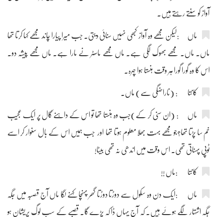
آواز کو سنتے رہتے ہیں۔
ماں :لیکن مجھے وہ آواز کبھی نہیں سنائی دیتی۔ جب میرا پیارا چاند مجھے کہا کرتا تھا
ماں۔ ماں۔ مجھے بھوک لگی ہے۔ ماں مجھے ماسٹر نے مارا ہے۔ ماں مجھے پیشہ دو۔
اس کا وہ گورا گورا ہر وقت ہنستا ہوا چہرہ۔
کانتا : (ناراضگی سے) ماں۔
ماں : (ان سنی کر کے)جب وہ ہنستا تھا تو اس کے داہنے گال پر ایک عجیب
خم سا پڑتا تھا؟جو مجھے بہت بھلا معلوم ہوتا تھا اور جب ہمیں اس کے بال سنوار کر اسے
ٹوپی پہناتی تھی۔ اس وقت میں اندھی نہ تھی بیٹا!
کانتا :ماں !!
ماں :ایک دن وہ سکول سے دوڑتا دوڑتا گھر پہنچا کہنے لگا ماں آج قصبہ میں جگہ
جگہ اشتہار لگے ہوئے ہیں۔ کہ آج یہاں ڈا کہ پڑے گا۔ قصبے کے سب لوگ پریشان ہو