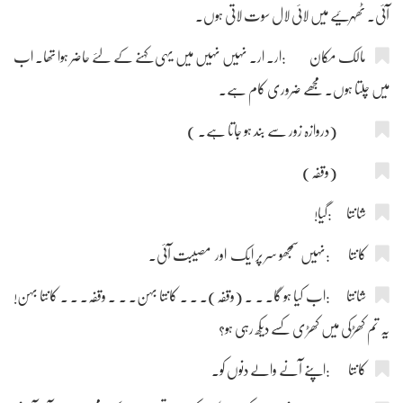
آئی۔ ٹھہرئیے میں لائی لال سوت لاتی ہوں۔
مالک مکان :ار۔ ار۔ نہیں نہیں میں یہی کہنے کے لئے حاضر ہوا تھا۔ اب
میں چلتا ہوں۔ مجھے ضروری کام ہے۔
(دروازہ زور سے بند ہو جاتا ہے۔ )
(وقفہ)
شانتا :گیا!
کانتا :نہیں سمجھو سر پر ایک اور مصیبت آئی۔
شانتا :اب کیا ہو گا۔ ۔ ۔ (وقفہ)۔ ۔ ۔ کانتا بہن۔ ۔ ۔ وقفہ۔ ۔ ۔ کانتا بہن!
یہ تم کھڑکی میں کھڑی کسے دیکھ رہی ہو؟
کانتا :اپنے آنے والے دنوں کو۔