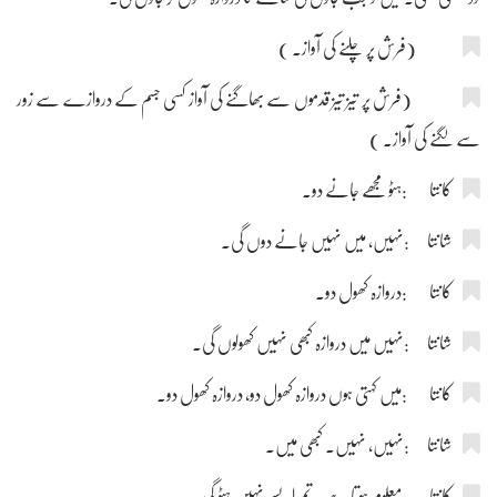
(فرش پر چلنے کی آواز۔ )
(فرش پر تیز تیز قدموں سے بھاگنے کی آواز کسی جسم کے دروازے سے زور
سے لگنے کی آواز۔ )
کانتا :ہٹو مجھے جانے دو۔
شانتا :نہیں، میں نہیں جانے دوں گی۔
کانتا :دروازہ کھول دو۔
شانتا :نہیں میں دروازہ کبھی نہیں کھولوں گی۔
کانتا :میں کہتی ہوں دروازہ کھول دو، دروازہ کھول دو۔
شانتا :نہیں، نہیں۔ کبھی میں۔
کانتا :معلوم ہوتا ہے۔ تم ایسے نہیں ہٹو گی۔