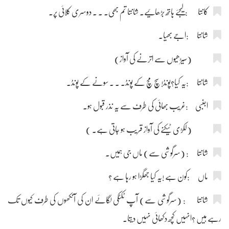
کانتا :لیجئے ہاتھ بڑھائیے۔ شانتا تم بھی۔ ۔ ۔ دوسری کلائی پر۔
شانتا :اجے بھیا۔
(سیڑھیوں سے اترنے کی آواز)
شانتا :یہ کیا؟پونڈ!سچ مچ کے پونڈ۔ ۔ ۔ سونے کے پونڈ۔
اجنبی :غریب بھائی کی طرف سے یہ نذر قبول ہو۔
(لکڑی ٹیکنے کی آواز قریب ہو جاتی ہے۔ )
شانتا : (سرگوشی سے) ماں جی ہمیں۔
ماں :کون ہے !یہ کیا جھگڑا ہو رہا ہے ؟
شانتا : (سرگوشی سے) آپ ٹکٹکی لگائے ان کی آنکھوں کی طرف کیوں تک
رہے ہیں ؟انہیں کچھ دکھائی نہیں دیتا۔