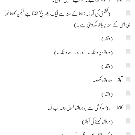
(کشمکش کی آواز۔ شانتا کے منہ سے ایک بلند چیخ نکلتا ہے لیکن کانتا فوراً
ہی اس کے منہ پر ہاتھ رکھ دیتی ہے۔)
(وقفہ)
(دروازہ پر دستک۔ زور زور سے دستک)
(وقفہ)
آواز :دروازہ کھولو۔
(وقفہ)
کانتا : (سرگوشی سے) دروازہ کھول دو۔ اب تو۔
(دروازہ کھلنے کی آواز)