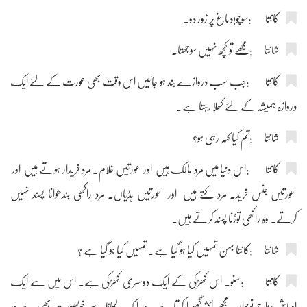
کانتا :سوچو!دماغ پر زور دو۔
شانتا :مجھے تو کچھ نہیں سوجھتا۔
کانتا :جب سب دروازے بند ہو جائیں اس وقت بھی عورت کے لئے ایک
دروازہ ہمیشہ کے لئے کھلا رہتا ہے۔
شانتا :تم کیا کہہ رہی ہو؟
کانتا :اس دنیا میں مرد مالک ہیں اور عورتیں غلام۔ مرد خریدار ہوتے ہیں اور
عورتیں جنس خرید۔ مرد کتے ہیں اور عورتیں ہڈیاں۔ مرد راکھی بندھوانا پسند نہیں
کرتے۔ وہ راکھی توڑنا پسند کرتے ہیں۔
شانتا :کانتا بہن تمہیں کیا ہو گیا ہے۔ تمہیں کیا ہو گیا ہے ؟
کانتا :سنو۔ اس کھڑکی کے ایک دوسری کھڑکی ہے۔ اس میں سے ایک
اوباش مزاج نوجوان مجھے اکثر گھورا کرتا ہے۔ وہ ایک لحاظ سے خوبصورت بھی ہے ور