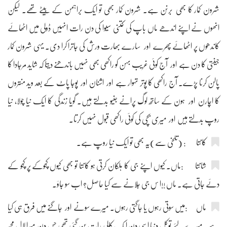
شرون کمار کا بھی برنن ہے۔ شرون کمار بھی تو ایک براہمن کے بیٹے تھے۔ لیکن
انھوں نے اپنے اندھے ماں باپ کی کتنی سیوا کی دن رات انہیں ڈولی میں اٹھائے
کاندھوں پر اٹھائے پھرے اور سارے بھارت ورش کی جاترا کرا دی۔ یہی شرون کمار
جینتی کا دن ہے اور آج کوئی غریب بہن کو راکھی بھی نہیں باندھنے دیتا کہ شاید مرجادا کا
پالن کرنا پڑے۔ آج راکھی کا پوتر تہوار ہے اور اشنان اور پوجا پاٹ کے بعد وید منتروں
کا اچارن اور ہون کے ساتھ لوگ پرانے جنیو بدلتے ہیں۔ گویا زندگی کا ایک نیا چولا، نیا
روپ بدلتے ہیں اور میری بچی کی کوئی راکھی قبول نہیں کرتا۔
کانتا : (تلخی سے)یہ بھی تو ایک نیا روپ ہے۔
شانتا :ماں۔ کیوں اپنے جی کا ہلکان کرتی ہو کانتا تو بھی کیوں کچوکے پر کچو کے
دئے جاتی ہے۔ ماں !!ا س جی جلانے سے کیا حاصل؟ اب سو جاؤ۔
ماں :میں سوتی رہوں یا جاگتی رہوں۔ میرے سونے اور جاگنے میں فرق ہی کیا
ہے۔ میرے لئے توکل دنیا اسی دن ایک کالی رات بن گئی تھی جس دن میرا لال مجھ