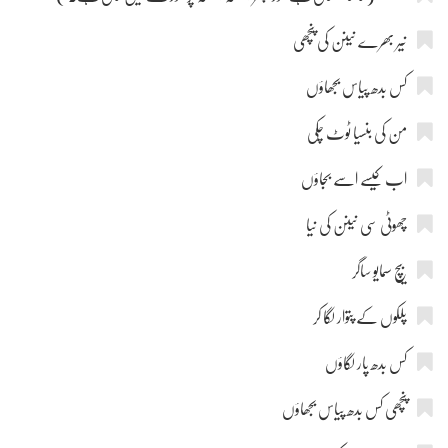
نیر بھرے نینن کی پنچھی
کس بدھ پیاس بجھاؤں
من کی بنسیا ٹوٹ چکی
اب کیسے اسے بجاؤں
چھوٹی سی نینن کی نیا
بیچ سمایو ساگر
پلکوں کے پتوار لگا کر
کس بدھ پار لگاؤں
پنچھی کس بدھ پیاس بجھاؤں