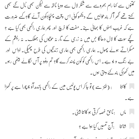
کتنوں سے کہا رام بھروسے سے شنکر لال سے ودیا ناتھ سے لیکن سبھی ٹال گئے سبھی
کہتے تھے گھر آ کر بندھوائیں گے دیکھو کوئی اس وقت پہنچا؟کون آئے گا؟کسے ضرورت
ہے کہ غریب بہنوں کا بھائی بنے۔ مفت کا خرچ اور پھر ہماری راکھی بھی کیا ہے ؟
کچے سوت کا لال دھاگا جس میں نہ زری کے تار نہ موتیوں کی جھلک۔ نہ ریشم کے
مسکراتے ہوئے پھول۔ ہماری راکھی بھی ہماری زندگیوں کی طرح پھیکی۔ اداس اور
بے رنگ و بو ہے۔ اس راکھی کو کون پسند کرے گا؟ تم ونود پر آس لگائے بیٹھی رہو۔
میں کھڑکی بند کئے دیتی ہوں۔
کانتا : (طنز سے) تو جا کر اس پولیس مین کے راکھی باندھ آؤ جو چورا ہے پر کھڑا
ہے۔
ماں :ناحق غصہ کرتی ہو کانتا بیٹی۔
شانتا :آج تمہیں کیا ہوا ہے ؟