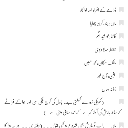
ڈرامے کے افراد اور اداکار
ماں :چندر کرن چھایا
کانتا:خورشید بیگم
شانتا:سرلا دیوی
مالک مکان:محمد حسین
اجنبی:تاج محمد
زمانہ :حال
(کھڑکی زور سے کھلتی ہے۔ بادل کی گرج ہلکی سی اور ہوا کے فراٹے
کے ساتھ بارش کی آواز کمرے کے اندر سنائی دیتی ہے۔ )
ماں :اب تو بارش بھی شروع ہو گئی بیٹی۔ ۔ ۔ (وقفہ)۔ ۔ ۔ اور یہ ہوا کا