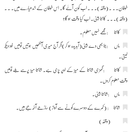
طوفان۔ ۔ ۔ (وقفہ)۔ ۔ ۔ اب کون آئے گا۔ اس طوفان کے اندھیارے میں۔ ۔ ۔
(وقفہ)۔ ۔ ۔ کانتا بیٹی۔ اب کیا وقت ہو گا؟
کانتا :مجھے نہیں معلوم۔
ماں :بتا بھی دے بیٹی(آبدیدہ ہو کر)اگر آج میری آنکھیں ہوتیں تومیں خود دیکھ
لیتی۔
کانتا :گھڑی شانتا کے میز کے اوپر پڑی ہے۔ شانتا میز پرسے ہلے تومیں
وقت معلوم کروں۔
ماں :شانتا بیٹی۔
شانتا : (کمرے کے دوسرے کونے سے آواز) ساڑھے آٹھ بجے ہیں۔
(وقفہ)