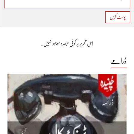
پوسٹ کریں
اِس تحریر پر کوئی تبصرہ موجود نہیں۔
ڈرامے