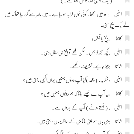
(ایک اجنبی اندر داخل ہوتا ہے۔ )
اجنبی :اوہ میں سمجھا۔ کوئی خون خرابہ ہو رہا ہے۔ میں باہر سے گزر رہا تھا کہ میں
نے ایک چیخ سنی۔
کانتا :چیخ یا قہقہہ؟
اجنبی :کچھ سمجھ لو بہن۔ لیکن مجھے تو چیخ ہی سنائی دی۔
شانتا :بیٹھ جائیے۔ تشریف رکھئے۔
اجنبی :شکریہ۔ (وقفہ)کیا آپ دونوں بہنیں یہاں اکیلی رہتی ہیں ؟
کانتا :یہ آپ نے کیسے جانا کہ ہم دونوں بہنیں ہیں ؟
اجنبی : (ہنستے ہوئے) آپ کے چہروں سے۔
شانتا :جی ہاں ہم اپنی ماتا جی کے ساتھ یہاں رہتی ہیں۔