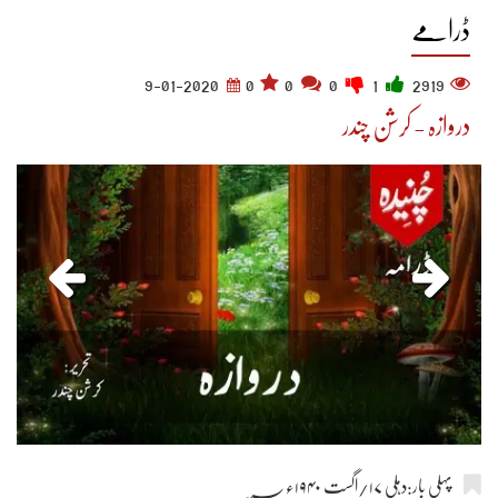
ڈرامے
9-01-2020
0
0
0
1
2919
دروازہ - کرشن چندر
پہلی بار:دہلی ۱۷/اگست ۱۹۴۰ء؁