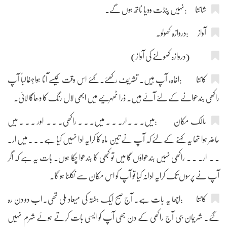
شانتا :نہیں پنڈت ودیا ناتھ ہوں گے۔
آواز :دروازہ کھولو۔
(دروازہ کھولنے کی آواز)
کانتا :اخاہ، آپ ہیں۔ تشریف رکھئے۔ کہئے اس وقت کیسے آنا ہوا؟غالباً آپ
راکھی بندھوانے کے لئے آئے ہیں۔ ذرا ٹھہرئیے میں ابھی لال رنگ کا دھاگا لائی۔
مالک مکان :میں۔ ۔ ۔ ار۔ ۔ ۔ میں۔ ۔ ۔ راکھی۔ ۔ ۔ اور ۔ ۔ ۔ میں
حاضر ہوا تھا یہ کہنے کے لئے کہ آپ نے تین ماہ کا کرایہ ادا نہیں کیا ہے۔ ۔ ۔ میں ار۔
۔ ۔ ار۔ ۔ ۔ راکھی نہیں بندھواؤں گا میں تو کبھی کا بندھوا چکا ہوں۔ بات یہ ہے کہ اگر
آپ نے پرسوں تک کرایہ ادانہ کیا تو آپ کو اس مکان سے نکلنا ہو گا۔
کانتا :اچھا یہ بات ہے۔ آج صبح ایک ہفتہ کی میعاد ملی تھی۔ اب دو دن رہ
گئے۔ شریمان جی آج راکھی کے دن بھی آپ کو ایسی بات کرتے ہوئے شرم نہیں