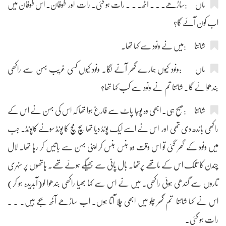
ماں :ساڑھے۔ ۔ ۔ آٹھ۔ ۔ ۔ رات ہو گئی۔ رات اور طوفان۔ اس طوفان میں
اب کون آئے گا؟
شانتا :میں نے ونود سے کہا تھا۔
ماں :ونود کیوں ہمارے گھر آنے لگا۔ ونود کیوں کسی غریب بہن سے راکھی
بندھوائے گا۔ شانتا تم نے ونود سے کب کہا تھا؟
شانتا :صبح ہی۔ ابھی وہ پوجا پاٹ سے فارغ ہوا تھا کہ اس کی بہن نے اس کے
راکھی باندھ دی تھی اور اس نے اسے ایک پونڈ دیا تھا سچ مچ کا پونڈ سونے کاپونڈ۔ جب
میں ونود کے گھر گئی تو اس وقت وہ ہنس ہنس کر اپنی بہن سے باتیں کر رہا تھا۔ لال
چندن کا تلک اس کے ماتھے پرتھا۔ بال پانی سے بھیگے ہوئے تھے۔ ہاتھوں پر سنہری
تاروں سے گندھی ہوئی راکھی۔ میں نے اس سے کہا بھیا راکھی بندھوا لو(آبدیدہ ہو کر)
اس نے کہا شانتا تم گھر چلو میں ابھی چلا آتا ہوں۔ اب ساڑھے آٹھ بجے ہیں۔ ۔ ۔
رات ہو گئی۔