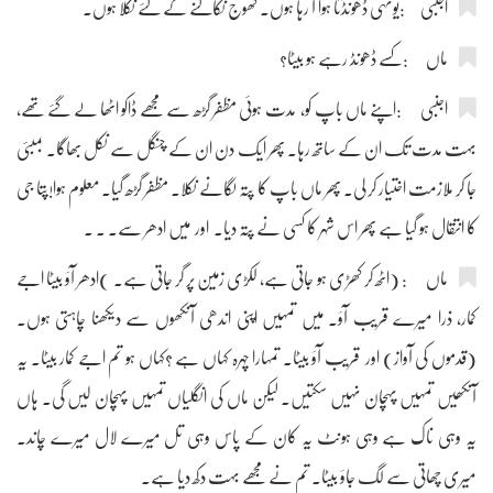
اجنبی :یونہی ڈھونڈتا ہوا آ رہا ہوں۔ کھوج نکالنے کے لئے نکلا ہوں۔
ماں :کسے ڈھونڈ رہے ہو بیٹا؟
اجنبی :اپنے ماں باپ کو، مدت ہوئی مظفر گڑھ سے مجھے ڈاکو اٹھا لے گئے تھے،
بہت مدت تک ان کے ساتھ رہا۔ پھر ایک دن ان کے چنگل سے نکل بھاگا۔ بمبئی
جا کر ملازمت اختیار کر لی۔ پھر ماں باپ کا پتہ لگانے نکلا۔ مظفر گڑھ گیا۔ معلوم ہوا!پتا جی
کا انتقال ہو گیا ہے پھر اس شہر کا کسی نے پتہ دیا۔ اور میں ادھر سے۔ ۔ ۔
ماں : (اٹھ کر کھڑی ہو جاتی ہے، لکڑی زمین پر گر جاتی ہے۔ )ادھر آؤ بیٹا اجے
کمار، ذرا میرے قریب آؤ۔ میں تمہیں اپنی اندھی آنکھوں سے دیکھنا چاہتی ہوں۔
(قدموں کی آواز) اور قریب آؤ بیٹا۔ تمہارا چہرہ کہاں ہے ؟کہاں ہو تم اجے کمار بیٹا۔ یہ
آنکھیں تمہیں پہچان نہیں سکتیں۔ لیکن ماں کی انگلیاں تمہیں پہچان لیں گی۔ ہاں
یہ وہی ناک ہے وہی ہونٹ یہ کان کے پاس وہی تل میرے لال میرے چاند۔
میری چھاتی سے لگ جاؤ بیٹا۔ تم نے مجھے بہت دکھ دیا ہے۔