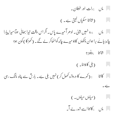
ماں :رات اور طوفان۔
(شانتا سسکیاں لیتی ہے۔ )
ماں :رو نہیں بیٹی۔ ادھر آ میرے پاس۔ اگر اس وقت تیرا بھائی ہوتا میرا پیارا
چاند!ہائے برا ہو ان ڈاکوؤں کاجو میرے چاند کو اٹھا کر لے گئے۔ (کھڑکا) کون ہو؟
شانتا :ونود!؟
(بلی کا بولنا۔ )
کانتا : (کمرے کا دروازہ کھول کر)نہیں بلی ہے۔ بارش سے پناہ مانگ رہی
ہے۔
(میاؤں میاؤں۔ )
ماں :کانتا اسے اندر لے آ۔