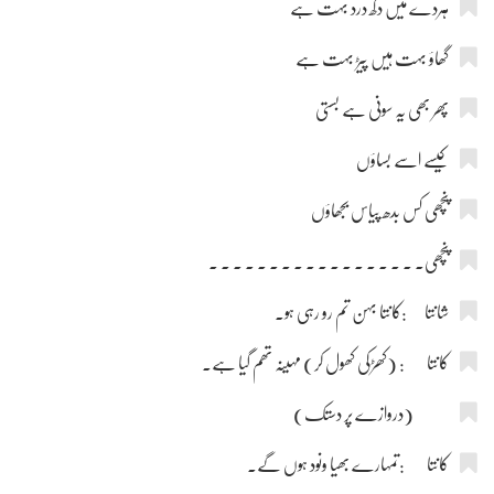
ہردے میں دکھ درد بہت ہے
گھاؤ بہت ہیں پیڑ بہت ہے
پھر بھی یہ سونی ہے بستی
کیسے اسے بساؤں
پنچھی کس بدھ پیاس بجھاؤں
پنچھی۔ ۔ ۔ ۔ ۔ ۔ ۔ ۔ ۔ ۔ ۔ ۔ ۔ ۔ ۔ ۔ ۔ ۔
شانتا :کانتا بہن تم رو رہی ہو۔
کانتا : (کھڑکی کھول کر) مہینہ تھم گیا ہے۔
(دروازے پر دستک)
کانتا :تمہارے بھیا ونود ہوں گے۔