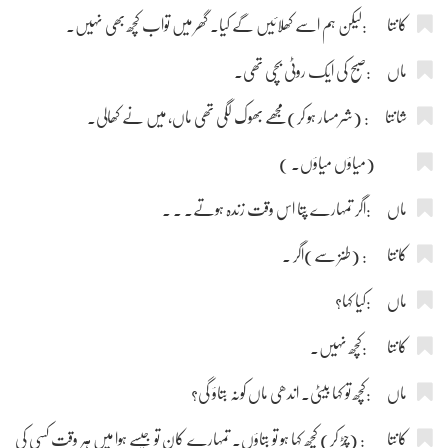
کانتا :لیکن ہم اسے کھلائیں گے کیا۔ گھر میں تواب کچھ بھی نہیں۔
ماں :صبح کی ایک روٹی بچی تھی۔
شانتا : (شرمسار ہو کر)مجھے بھوک لگی تھی ماں، میں نے کھالی۔
(میاؤں میاؤں۔ )
ماں :اگر تمہارے پتا اس وقت زندہ ہوتے۔ ۔ ۔
کانتا : (طنز سے)اگر ۔
ماں :کیا کہا؟
کانتا :کچھ نہیں۔
ماں :کچھ تو کہا بیٹی۔ اندھی ماں کونہ بتاؤ گی؟
کانتا : (چڑ کر) کچھ کہا ہو تو بتاؤں۔ تمہارے کان تو جیسے ہوا میں ہر وقت کسی کی