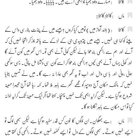
کانتا :تمہارے ونود بھیا جو ابھی آ رہے ہیں۔ ہاہاہاہا۔ ونود بھیا۔
ماں :کانتا!کانتا!!
کانتا : (بلند آواز میں) تومیں کیا کروں ؟جیسے میں نے پنڈت بنارسی داس کے
بیٹے کو کہا ہی نہیں۔ جیسے میں چترویدی جی کے لڑکے سے ہاتھ جوڑ کر التجا نہیں کی کہ
آئے اور ہم سے راکھی بندھوا جائے لیکن کوئی آئے بھی تو۔ اس گھر میں کون آئے گا
اور کوئی یہاں آئے بھی کیوں ؟راکھی بندھوا کر اسے کون سی دکشنا مل جاتی۔ یہی سوکھی
ہوئی روٹی اور باسی دال اور اب تو یہ گھر بھی ہمارا نہ رہے گا۔ میں نے تمہیں بتایا
نہیں کہ مالک مکان آج دوپہر کو مجھے گھر سے باہر ملا تھا۔ کہہ رہا تھا آج تیسرا مہینہ
شروع ہو گیا ہے۔ لیکن کرایہ ابھی تک نہیں پہنچا۔ کہتا تھا اگر ایک مہینہ تک کرایہ ادانہ
کیا تو اس مکان سے باہر نکلنا ہو گا۔
ماں :ہے بھگوان۔ ان لوگوں کا خون کس قدر سفید ہو گیا ہے لیکن سبھی لوگ تو
ایسے نہیں ہوتے۔ سبھی لوگوں کے دل تو ایسے کٹھور نہیں ہوتے۔ راکھی کی کتھا میں