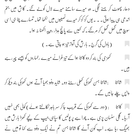
دھار پھوٹ کر بہنے لگی۔ وہ میرے سامنے میرے لال کولے گئے۔ کاش میں جنم
اندھی ہی پیدا ہوتی۔ ۔ ۔ یوں کڑ کڑ کر میرے نصیبوں میں لکھا تھا۔ تمہارے پتا جی اسی
سوچ میں گھل گھل کر مر گئے۔ کہ کہیں سے پانچ ہزار روپیہ اکھٹا نہ ہوا۔
(بادل کی گرج۔ بارش کی آواز تیز ہو جاتی ہے۔ )
کھڑی کی بند کر دو کانتا ہوا کے تیز فراٹے میرے رخساروں کو جیسے چیر رہے
ہیں۔
شانتا :شانتا بہن کھڑکی کھلی رہنے دو۔ شاید ونود بھیا آتے ہوں کھڑکی بند دیکھ کر
واپس چلے جائیں گے۔
کانتا : (دور سے کھڑکی کے قریب جا کر سر باہر نکالتے ہوئے) کوئی بھی نہیں
آ رہا۔ گلی سنسان پڑی ہے۔ چورا ہے پر پولیس کا سپاہی جیپ کے نیچے کھڑا بارش میں
بھیگ رہا ہے۔ اب کون آئے گا شانتا بہن تم نے ایک ونود سے کہا تو میں نے