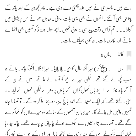
رہے ہیں۔ ماسٹر جی نے ہمیں جلد چھٹی دے دی ہے۔ پھر کچھ دیر کے بعد چاند کے
پتا جی بھی آ گئے۔ انھوں نے بھی یہی بات سنائی۔ وہ دن ہم نے جس پریشانی میں
گزارا۔ ۔ ۔ تم تو اس وقت پیدا ہی نہ ہوئی تھیں۔ اچھا ہوا۔ ورنہ ڈاکو تمہیں بھی اٹھا لے
جاتے اور پھر وہ رات۔ وہ کالی بھیانک رات۔
کانتا :ماں !!
ماں : (چیخ کر)میرا آٹھ سال کا بچہ۔ پلا پلایا۔ میرا لاڈلا۔ اکلوتا چاند۔ ہائے وہ
سب کچھ لے گئے تھے۔ لیکن میرے بچے کو تو نہ لے جاتے۔ میں نے ان کے
آگے ہاتھ جوڑے۔ اپنے بال کھول کران کے پاؤں پر دھرے لیکن انھوں نے ایک نہ
سنی۔ کہتے تھے۔ کہ ایک مہینہ کے اندر پانچ ہزار روپئے ادا کر دو گے۔ تو تمہارا چاند
تمہیں واپس مل جائے گا۔ میری ان آنکھوں کے سامنے وہ میرے لال کو اٹھا کر لے
گئے تھے۔ تمہارے پتا رسیوں سے جکڑے ہوئے چارپائی پر پڑے تھے۔ چاند چلا رہا
تھا۔ ایک ڈاکو نے اسی کے منہ پر زور سے طمانچہ مارا اور اس کے لبوں سے خون کی