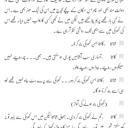
دولت مند بھی اور پھر اس مکان کے نیچے گیرج میں اس کی ایک موٹر بھی ہے۔ اس
نے کئی بار مجھے پریم پتر لکھے ہیں لیکن میں نے کبھی کسی کا جواب نہیں دیا۔ مجھے اس
کی کھڑکی میں سے ابھی تک روشنی نظر آ رہی ہے۔
شانتا :کانتا بہن کھڑکی بند کر لو۔
کانتا :تمہاری سب آشائیں پوری ہو سکتی ہیں۔ سبھی۔ ۔ ۔ چھ روپئے نہیں
سینکڑوں روپئے۔ ہزاروں روپئے بولو۔
شانتا :کانتا بہن کھڑکی بند کر دو۔ ۔ ۔ کھڑکی سے پرے ہٹ جاؤ نہیں مجھے خود
ہی اسے بند کرنا ہو گا۔
(کھڑکی بند ہونے کی آواز)
کانتا :تم نے کھڑکی بند کر دی۔ بھولی شانتا لیکن میں اس کھڑکی سے باہر تو نہ
کود سکتی تھی۔ میں تو جب جاؤں گی سامنے کا دروازہ کھول کر جاؤں گی۔