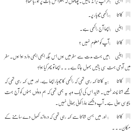
اجنبی :اگر آپ برا نہ مانیں۔ پوچھوں کہ جھگڑا کس بات پر ہو رہا تھا؟
کانتا :راکھی تیوہار پر۔
اجنبی :اچھا آج راکھی ہے۔
کانتا :آپ کو معلوم نہیں ؟
اجنبی :میں بہت مدت سے سفر میں ہوں اس جگہ ابھی ابھی وارد ہوا ہوں۔ سفر
میں آدمی بہت سی باتیں بھول جاتا ہے۔ ۔ ۔ اچھا تو پھر کیا ہوا؟
کانتا :یہ کانتا کہہ رہی تھی کہ راکھی کا تیوہار اچھا ہے، اور میں کہہ رہی تھی کہ
مجھے اتنا پسند نہیں۔ شاید اس کی ایک وجہ یہ بھی تھی کہ ہم دونوں بہنوں کو آج بہت
مایوسی ہوئی ہے۔ آپ دیکھئے ہمارا کوئی بھائی نہیں۔
کانتا : اور میں بہن شانتا سے کہہ رہی تھی کہ دروازہ کھول دے سامنے کے
مکان۔ ۔ ۔