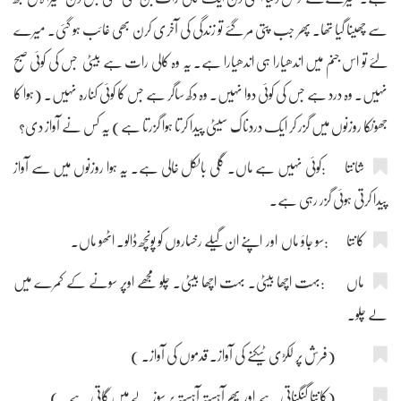
سے چھینا گیا تھا۔ پھر جب پتی مر گئے تو زندگی کی آخری کرن بھی غائب ہو گئی۔ میرے
لئے تو اس جنم میں اندھیارا ہی اندھیارا ہے۔ یہ وہ کالی رات ہے بیٹی جس کی کوئی صبح
نہیں۔ وہ درد ہے جس کی کوئی دوا نہیں۔ وہ دکھ ساگر ہے جس کا کوئی کنارہ نہیں۔ (ہوا کا
جھونکا روزنوں میں گزر کر ایک دردناک سیٹی پیدا کرتا ہوا گزرتا ہے) یہ کس نے آواز دی؟
شانتا :کوئی نہیں ہے ماں۔ گلی بالکل خالی ہے۔ یہ ہوا روزنوں میں سے آواز
پیدا کرتی ہوئی گزر رہی ہے۔
کانتا :سو جاؤ ماں اور اپنے ان گیلے رخساروں کو پونچھ ڈالو۔ اٹھو ماں۔
ماں :بہت اچھا بیٹی۔ بہت اچھا بیٹی۔ چلو مجھے اوپر سونے کے کمرے میں
لے چلو۔
(فرش پر لکڑی ٹیکنے کی آواز۔ قدموں کی آواز۔ )
(کانتا گنگناتی ہے اور پھر آہستہ آہستہ پر سوز لے میں گاتی ہے۔ )