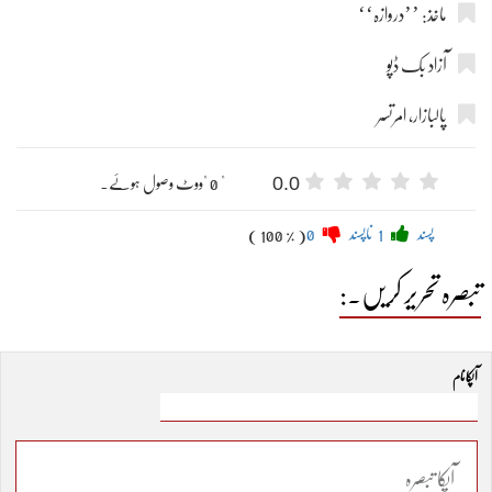
ماخذ: ’’دروازہ‘‘
آزاد بک ڈپو
پالبازار، امرتسر
0.0
" 0 "ووٹ وصول ہوئے۔
پسند
1
ناپسند
0
( 100 % )
تبصرہ تحریر کریں۔:
آپکا نام