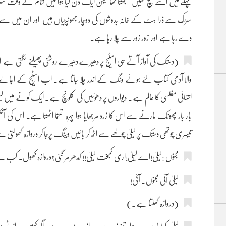
پہلے میں اسے سچ نہیں سمجھتا تھا لیکن ایک دن کیا ہوا میں شام کے وقت شہر کے ب
سڑک سے ذرا ہٹ کے خانہ بدوشوں کی دوچار جھونپڑیاں ہیں اور ان میں س
دے رہا ہے اور زور زور سے چلا رہا ہے۔
(دستک کی آواز آتے ہی اسٹیج پر دھیرے دھیرے روشنی پھیلنے لگتی ہے ا
والا آدمی کتاب لئے ہوئے ونگ کے اندر چلا جاتا ہے۔ اب اسٹیج کے اجالے 
انتہائی مفلسی کا عالم ہے۔ دیواروں پر دھوئیں کی کلونچ ہے۔ ایک کونے میں لی
بار بار پھونک مارنے سے اس کا زرد مرجھایا ہوا چہرہ تمتما اٹھتا ہے۔ اس کی 
تیسری چوتھی دستک پر لیلیٰ چولھے سے اٹھ کر بائیں وینگ پرجا کر دروازہ کھولتی
مجنوں :لیلیٰ!اے لیلیٰ!اری کمبخت لیلیٰ!! کدھر مر گئی؟دروازہ کھول۔ کب سے
لیلیٰ آئی مجنوں۔ آئی!
(دروازہ کھلتا ہے۔)