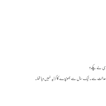
گری لے چکے؟
دالت سے۔ ایک سال سے جھونپڑے کا کرایہ نہیں دیا تھا۔