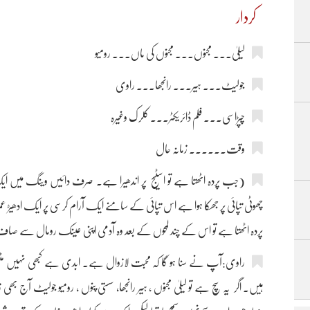
کردار
لیلیٰ۔۔۔ مجنوں۔۔۔ مجنوں کی ماں۔۔۔ رومیو
جولیٹ۔۔۔ ہیر۔۔۔ رانجھا۔۔۔ راوی
چپڑاسی۔۔۔ فلم ڈائریکٹر۔۔۔ کلرک وغیرہ
وقت۔۔۔۔۔۔ زمانہ حال
(جب پردہ اٹھتا ہے تو اسٹیج پر اندھیرا ہے۔ صرف دائیں وینگ میں ایک
چھوٹی تپائی پر جھکا ہوا ہے اس تپائی کے سامنے ایک آرام کرسی پر ایک ادھیڑ 
پردہ اٹھتا ہے تو اس کے چند لمحوں کے بعد وہ آدمی اپنی عینک رومال سے ص
راوی:آپ نے سنا ہو گا کہ محبت لازوال ہے۔ ابدی ہے کبھی نہیں مٹت
ہیں۔ اگر یہ سچ ہے تو لیلیٰ مجنوں ، ہیر رانجھا، سستی پنوں ، رومیو جولیٹ آج