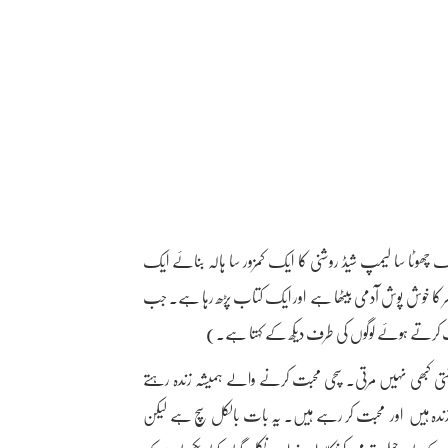
 چھوٹا سا لیمپ شیڈ روشنی کا ایک کمزور سا ہالہ بنائے ایک
عمر کا خوش پوش آدمی بیٹھا ہے اور ایک کتاب پڑھ رہا ہے۔ جب
اف کرتے ہوئے لوگوں کی طرف دیکھ کے کہتا ہے۔)
ی کبھی نہیں مرتی۔ سچی محبت کرنے والے ہمیشہ زندہ رہتے
 بھی زندہ ہیں اور محبت کر رہے ہیں۔ یہ بات بالکل سچ ہے لیکن