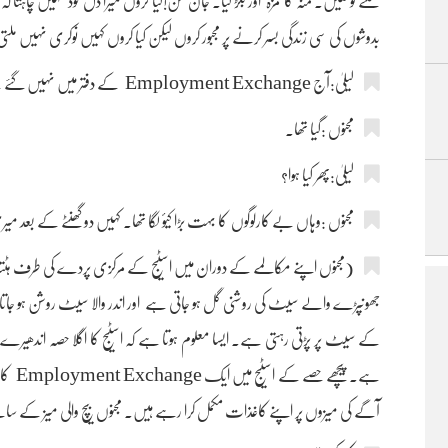
سننے کو ملیں۔ منہ کا مزہ اور بگڑ گیا۔ جان من!کیا کروں میرا دل خود نہیں چاہتا کہ
بدوشوں کی سی زندگی بسر کرنے پر مجبور کروں لیکن کیا کروں کہیں نوکری نہیں ملت
لیلیٰ:آج Employment Exchange کے دفتر میں نہیں گئے تھے؟
مجنوں :گیا تھا۔
لیلیٰ:پھر کیا ہوا؟
مجنوں :وہاں بے کارلوگوں کا بہت بڑا کیؤ لگا تھا۔ کہیں دو گھنٹے کے بعد م
(مجنوں اپنے مکالمے کے دوران میں اسٹیج کے مرکزی پردے کی طرف ہٹتا ہے
جھونپڑے والے سیٹ کی روشنی گل ہو جاتی ہے اور اندر والا سیٹ روشن ہو جا
کے سیٹ پر پڑتی رہتی ہے۔ ایسا معلوم ہوتا ہے کہ اسٹیج کا اگلا حصہ اندھیرے 
ہے۔ پی
آگے کی میزوں پر اپنے کاغذات مکمل کرا رہے ہیں۔ مجنوں بیچ والی میز کے سا