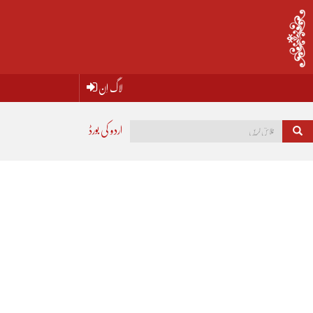
لاگ اِن
اردو کی بورڈ