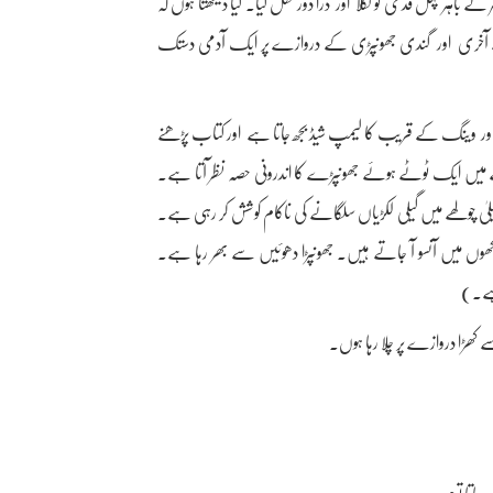
اہر چہل قدمی کو نکلا اور ذرا دور نکل گیا۔ کیا دیکھتا ہوں کہ
ے آخری اور گندی جھونپڑی کے دروازے پر ایک آدمی دستک
ور وینگ کے قریب کا لیمپ شیڈ بجھ جاتا ہے اور کتاب پڑھنے
میں ایک ٹوٹے ہوئے جھونپڑے کا اندرونی حصہ نظر آتا ہے۔
لیٰ چولھے میں گیلی لکڑیاں سلگانے کی ناکام کوشش کر رہی ہے۔
آنکھوں میں آنسو آ جاتے ہیں۔ جھونپڑا دھوئیں سے بھر رہا ہے۔
 ہے۔)
 کھڑا دروازے پر چلا رہا ہوں۔