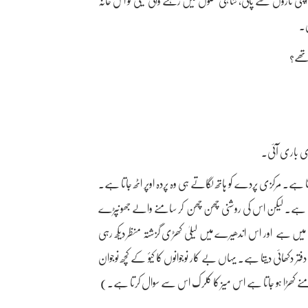
 اپنی نازوں سے پالی، شاہی محلوں میں رہنے والی لیلیٰ کو اس خانہ
ی۔
یری باری آئی۔
۔ مرکزی پردے کو ہاتھ لگاتے ہی وہ پردہ اوپر اٹھ جاتا ہے۔
تا ہے۔ لیکن اس کی روشنی چھن چھن کر سامنے والے جھونپڑے
میں ہے اور اس اندھیرے میں لیلیٰ کھڑی گزشتہ منظر دیکھ رہی
چھے حصے کے اسٹیج میں ایک Employment Exchange کا دفتر دکھائی دیتا ہے۔ یہاں بے کار نوجوانوں کا کیؤ کے کچھ نوجوان
منے کھڑا ہو جاتا ہے اس میز کا کلرک اس سے سوال کرتا ہے۔)