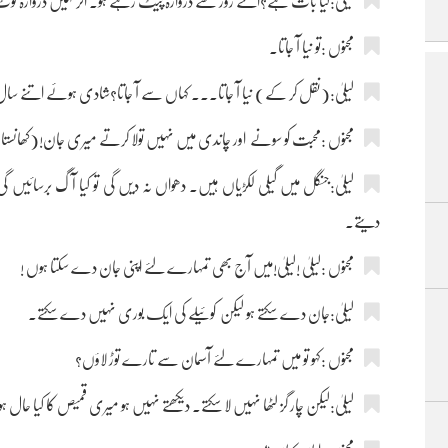
لیلیٰ:کیا بات ہے؟اتنے زور سے دروازہ پیٹ رہے ہو۔ اگر کہیں دروازہ ٹوٹ
مجنوں :تو نیا آ جاتا۔
لیلیٰ:(نقل کر کے) نیا آ جاتا۔۔۔ کہاں سے آ جاتا؟شادی ہوئے اتنے سال 
مجنوں :محبت کو سونے اور چاندی میں نہیں تولا کرتے میری جان!(کھانستا ہ
لیلیٰ:جنگل میں گیلی لکڑیاں ہیں۔ دھواں نہ دیں گی تو کیا آگ برسائیں گی۔
دیتے۔
مجنوں :لیلیٰ !لیلیٰ!میں آج بھی تمہارے لئے اپنی جان دے سکتا ہوں !
لیلیٰ:جان دے سکتے ہو لیکن کوئیلے کی ایک بوری نہیں دے سکتے۔
مجنوں :کہو تو میں تمہارے لئے آسمان سے تارے توڑ لاؤں؟
لیلیٰ:لیکن چار گز لٹھا نہیں لا سکتے۔ دیکھتے نہیں ہو میری قمیص کا کیا حال ہو