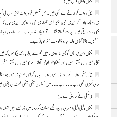
مجنوں :اماں کہاں ہیں؟
لیلیٰ:اونٹ کو چرانے لے گئی ہیں۔ بس تمہیں تو ہر وقت اپنی اماں کی
ہیں؟ باہر جاؤ گے میری امی! اچھی امی!تمہاری امی نہ ہوئیں میری جان کا رو
بھی مات کرتی ہیں۔ پرات کو ہاتھ لگائے تو روٹیاں غائب کر دے۔ ہانڈی کو ہا
اصطبل۔ جتنا گھاس دانہ، چارہ ڈالو سب ختم ہو جاتا ہے۔
مجنوں :میری اماں کو گالی نہ دوجی۔ میں تم سے ہزار بار کہہ چکا ہوں کہ م
گالی نہیں سن سکتا۔نہیں سن سکتا(اور اونچی آواز سے) نہیں سن سکتا۔سنتی ہ
لیلیٰ:سنتی ہوں۔ کوئی بہری نہیں ہوں۔ ہاں اگر اس جھونپڑی میں چند سال
بری گھڑی تھی جب۔۔۔ جب۔۔۔ میں تمہاری میٹھی میٹھی محبت کی باتوں میں آ
(سسکی لے کر روتی ہے۔)
مجنوں :لیلیٰ!لیلیٰ! میری جان، مجھے معاف کر دو۔ میں ذرا غصے میں تھا۔ دن ب