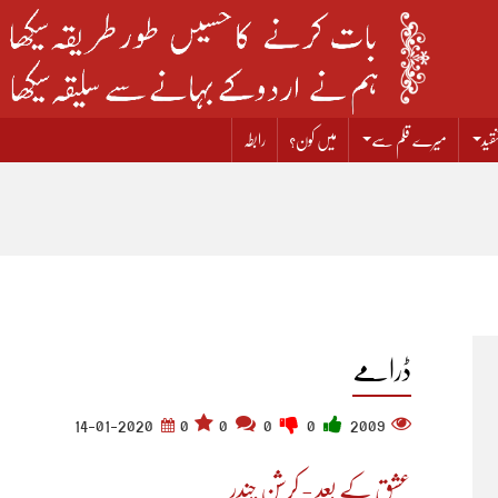
قید
میرے قلم سے
میں کون؟
رابطہ
ڈرامے
14-01-2020
0
0
0
0
2009
عشق کے بعد - کرشن چندر