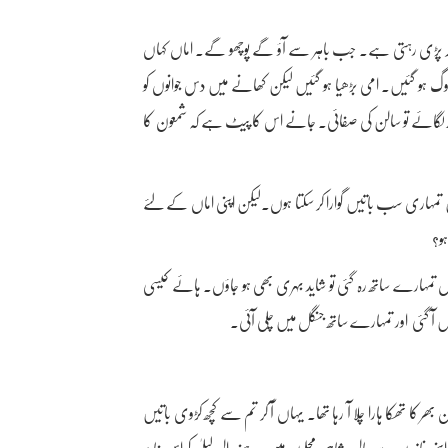
 فکر پڑی رہتی ہے۔ جب باہر سے آؤ گے پوچھو گے۔ اماں کہاں
گ ہو گئیں۔ امی بڑھیا ہو گئیں لیکن کھانے میں دس جوانوں کو
تھ لگائے تو سالن کی صفائی۔ جانے اس کا پیٹ ہے کہ شمعون کا
یں تمہاری سب باتیں گوارا کر سکتا ہوں۔لیکن اپنی اماں کے لئے
و؟
 تمہارے ساتھ رہ گئی تو شاید بہری بھی ہو جاؤں۔ ہائے کیسی
 گئی اور تمہارے ساتھ جنگل میں چلی آئی۔
ھر کا تھکا ہارا چلا آ رہا تھا۔ یہاں آ کر تم سے کچھ کڑوی باتیں