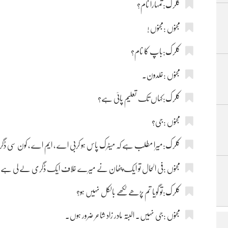
کلرک:تمہارا نام؟
مجنوں :مجنوں !
کلرک:باپ کا نام؟
مجنوں :خلدون۔
کلرک:کہاں تک تعلیم پائی ہے؟
مجنوں :جی؟
کلرک:میرا مطلب ہے کہ میٹرک پاس ہو کربی اے ، ایم اے ، کون سی ڈ
مجنوں :فی الحال تو ایک پٹھان نے میرے خلاف ایک ڈگری لے لی ہے ع
کلرک:تو گویا تم پڑھے لکھے بالکل نہیں ہو؟
مجنوں :جی نہیں۔ البتہ مادر زاد شاعر ضرور ہوں۔