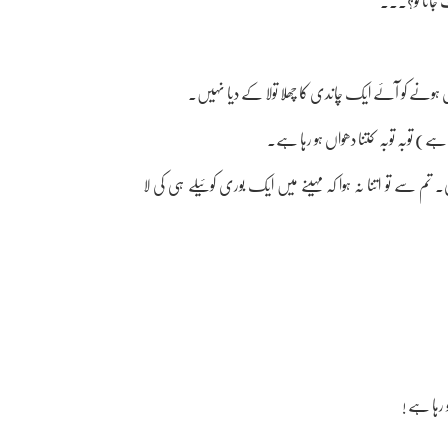
 جاتا تو؟۔۔۔
ہونے کو آئے ایک چاندی کا چھلا تولا کے دیا نہیں۔
ے) توبہ توبہ کتنا دھواں ہو رہا ہے۔
 تم سے تو اتنا نہ ہوا کہ مہینے میں ایک بوری کوئیلے ہی کی لا
 رہا ہے !