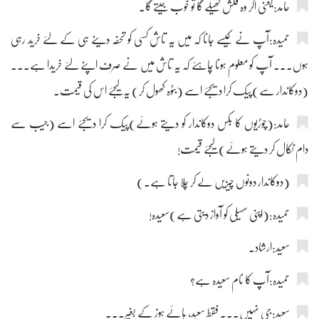
حامد:یعنی اگر وہ فلش کھیلے گا تو خوب جیتے گا۔
حمیدہ:آپ نے کیسے جانا کہ میں یہ تاش کسی کو تحفہ دینے ہی کے لئے خرید رہی
ہوں۔۔۔ آپ کو معلوم ہونا چاہئے کہ یہ تاش میں نے صرف اپنے لئے خریدا ہے۔۔۔
(دوکاندار سے)پیک کرا دیجئے اسے (بٹوہ کھول کر) یہ لیجئے اس کی قیمت۔
حامد:(چوڑیوں کا بکس دوکاندار کو دیتے ہوئے)پیک کرا دیجئے اسے (جیب سے
دام نکال کر دیتے ہوئے) لیجئے قیمت!
(دوکاندار دونوں چیزیں لے کر چلا جاتا ہے۔)
حمیدہ:(اپنی سہیلی کو آواز دیتی ہے)سعیدہ!
سعید:ارشاد۔
حمیدہ:آپ کا نام سعیدہ ہے؟
سعید:جی نہیں۔۔۔ فقط سعید، ہائے ہوز کے بغیر۔۔۔