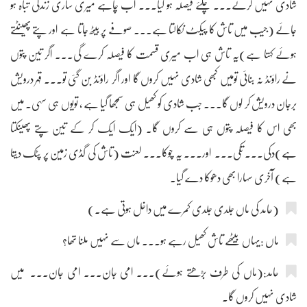
شادی نہیں کرتے۔۔۔ چلئے فیصلہ ہو گیا۔۔۔ اب چاہے میری ساری زندگی تباہ ہو
جائے (جیب میں تاش کا پیکٹ نکالتا ہے۔۔۔ صوفے پر بیٹھ جاتا ہے اور پتے پھینٹتے
ہوئے کہتا ہے)یہ تاش ہی اب میری قسمت کا فیصلہ کرے گی۔۔۔ اگر تین پتوں
نے راؤنڈ نہ بنائی تومیں کبھی شادی نہیں کروں گا اور اگر راؤنڈ بن گئی تو۔۔۔ قہر درویش
برجان درویش کر لوں گا۔۔۔ جب شادی کو کھیل ہی سمجھا گیا ہے ، تویوں ہی سہی۔ میں
بھی اس کا فیصلہ پتوں ہی سے کروں گا۔ (ایک ایک کر کے تین پتے پھینکتا
ہے)دکی۔۔۔ تکی۔۔۔ اور۔۔۔ یہ چوکا۔۔۔ لعنت (تاش کی گڈی زمین پر پٹک دیتا
ہے) آخری سہارا بھی دھوکا دے گیا۔
(حامد کی ماں جلدی جلدی کمرے میں داخل ہوتی ہے۔)
ماں :یہاں بیٹھے تاش کھیل رہے ہو۔۔۔ ماں سے نہیں ملنا تھا؟
حامد:(ماں کی طرف بڑھتے ہوئے)۔۔۔ امی جان۔۔۔ امی جان۔۔۔ میں
شادی نہیں کروں گا۔