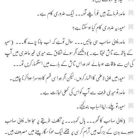
حامد:فرماتے ہیں فوراً چلے آؤ۔۔۔ ایک ضروری کام ہے۔
سعید:یہ ضروری کام کیا ہو سکتا ہے؟
حامد:ڈپٹی صاحب ہی جانیں۔۔۔ سوال توہے کہ اب جانا پڑے گا۔۔۔ (سعید
کے ہاتھ سے تاش لیتا ہے۔) دیکھئے اگر سوئے اتفاق سے میری غیر حاضری میں آپ
کی ان سے ملاقات ہو جائے اور وہ اس تاش کے بارے میں استفسار کریں تو۔۔۔
سعید:میں اپنی لاعلمی کا اظہار کروں ، لیکن اگر وہ اسی قسم کا دوسرا سودا کرنا چاہیں۔
حامد:تو میری طرف سے آپ کو اس کی کھلی اجازت ہے۔
سعید:تو چلئے ، اپنا اسباب بند کیجئے۔
(ڈپٹی صاحب کا گھر۔۔۔ ہال کمرہ۔۔۔ پر تکلف طریقے پر سجا ہوا۔ ڈپٹی صاحب
دوہرے بدن کے بزرگ ہیں آرام کرسی پر بیٹھے ایک موٹا سگار پینے میں مصروف ہیں۔