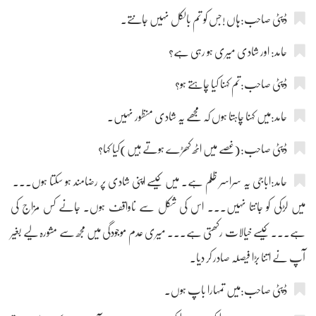
ڈپٹی صاحب:ہاں !جس کو تم بالکل نہیں جانتے۔
حامد: اور شادی میری ہو رہی ہے؟
ڈپٹی صاحب:تم کہنا کیا چاہتے ہو؟
حامد:میں کہنا چاہتا ہوں کہ مجھے یہ شادی منظور نہیں۔
ڈپٹی صاحب:(غصے میں اٹھ کھڑے ہوتے ہیں)کیا کہا؟
حامد:اباجی یہ سراسر ظلم ہے۔ میں کیسے اپنی شادی پر رضامند ہو سکتا ہوں۔۔۔
میں لڑکی کو جانتا نہیں۔۔۔ اس کی شکل سے ناواقف ہوں۔ جانے کس مزاج کی
ہے۔۔۔ کیسے خیالات رکھتی ہے۔۔۔ میری عدم موجودگی میں مجھ سے مشورہ لیے بغیر
آپ نے اتنا بڑا فیصلہ صادر کر دیا۔
ڈپٹی صاحب:میں تمہارا باپ ہوں۔