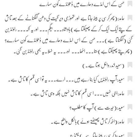
حسن کے اس امڈے دھارے میں ڈھونڈے کون سہارے
حامد:(پھر کرسی پر بیٹھ جاتا ہے اور تھوڑی دیر گیت کی دھن گنگنانے کے بعد تاش
کے پتے ایک ایک کر کے پھینکتا ہے)بادشاہ۔۔۔ بیگم۔۔۔ اور یہ اکہ۔۔۔ راؤنڈ بن
گئی (گنگناتا ہے)۔۔۔ حسن کے اس امڈے دھارے میں ڈھونڈے کون سہارے؟
(پھر پتے پھینکتا ہے)ستا۔۔۔ اٹھّا۔۔۔ اور۔۔۔ یہ نہلا۔یہ بھی راؤنڈ بن گئی۔
(سعید اندر داخل ہوتا ہے۔)
سعید:آپ راؤنڈیں کیا بنا رہے ہیں۔۔۔ ارے۔۔۔ یہ تو اسی قسم کا تاش ہے۔
حامد:اجی نہیں۔۔۔ اسی قسم کا تاش نہیں بلکہ وہی تاش ہے۔
سعید:(حیرت سے) آپ کا مطلب؟
حامد:(اٹھ کر تاش پھینٹتے ہوئے)بالکل واضح ہے۔
سعید:(کرسی پر بیٹھ جاتا ہے۔) یعنی؟