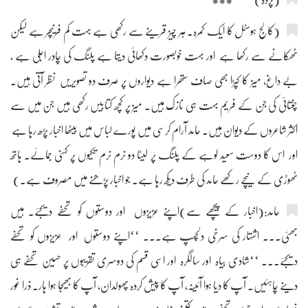
(کالج ہوسٹل کا ایک کمرہ۔ ہر چیز قرینے سے رکھی ہے بہت کم فرنیچر ہے لیکن
ٹھکانے سے رکھا ہے اور بہت خوبصورت دکھائی دیتا ہے پلنگ کی چادر اجلی ہے ،
بے داغ، میز کا کپڑا بھی صاف ستھرا ہے دیواروں پر صرف دو تصویریں نظر آتی ہیں۔
چغتائی کی جن کے فریم بہت ہی نازک ہیں۔ میز پر کچھ کتابیں رکھی ہیں جن میں سے
اکثر شاعروں کے دیوان ہیں۔ حامد آرام کرسی میں پورے لباس میں بیٹھا اخبار پڑھ رہا ہے
اور اس کا دوست سعید لوہے کے پلنگ پر لیٹا دو نرم نرم تکیوں پر کہنی جمائے۔ ہاتھ
ٹھوڑی کے نیچے رکھے حامد کی طرف دیکھ رہا ہے۔ جو اخبار پڑھنے میں مصروف ہے۔)
حامد:(اخبار کے پیچھے سے)اپنے عزیزوں اور دوستوں کو تحفے دیجئے۔ ہیں
بھئی۔۔۔ اشتہار کی سرخی دلچسپ ہے۔۔۔ ‘‘اپنے دوستوں اور عزیزوں کو تحفے
دیجئے۔۔۔ ‘‘شادی بیاہ اور سالگرہ اور اسی قسم کی دوسری تقریبوں پر حسین تحفے ہی
دینے چاہئیں۔ آپ کا دیا ہوا آئینہ، آپ کا پیش کردہ پھولدان، آپ کا بھیجا ہوا ہار۔ ذرا غور