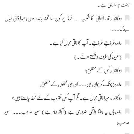
زینت بڑھا رہی ہے۔
دوکاندار:قدر افزائی کا شکریہ۔۔۔ فرمائیے کون سا تحفہ باندھ دوں؟میرا ذاتی خیال
ہے کہ۔۔۔
حامد:فرمائیے فرمائیے۔ آپ کا ذاتی خیال کیا ہے۔
(حمیدہ کی طرف دیکھتے ہوئے۔)
دوکاندار:کس کے متعلق؟
حامد:(چونک کر)ان ہی۔۔۔ ان ہی تحفوں کے متعلق!
دوکاندار:میرا ذاتی خیال ہے۔ مگر آپ کس تقریب کے لئے تحفہ چاہتے ہیں؟
حامد:ہاں یہ بتانا واقعی ضروری ہے (آواز دیتا ہے) سعید صاحب۔۔۔ سعید
صاحب!