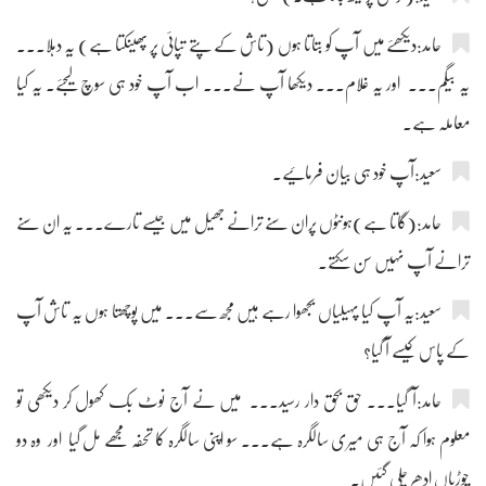
حامد:دیکھئے میں آپ کو بتاتا ہوں (تاش کے پتے تپائی پر پھینکتا ہے) یہ دہلا۔۔۔
یہ بیگم۔۔۔ اور یہ غلام۔۔۔ دیکھا آپ نے۔۔۔ اب آپ خود ہی سوچ لیجئے۔ یہ کیا
معاملہ ہے۔
سعید:آپ خود ہی بیان فرمائیے۔
حامد:(گاتا ہے)ہونٹوں پران سنے ترانے جھیل میں جیسے تارے۔۔۔ یہ ان سنے
ترانے آپ نہیں سن سکتے۔
سعید:یہ آپ کیا پہیلیاں بجھوا رہے ہیں مجھ سے۔۔۔ میں پوچھتا ہوں یہ تاش آپ
کے پاس کیسے آ گیا؟
حامد:آ گیا۔۔۔ حق بحق دار رسید۔۔۔ میں نے آج نوٹ بک کھول کر دیکھی تو
معلوم ہوا کہ آج ہی میری سالگرہ ہے۔۔۔ سو اپنی سالگرہ کا تحفہ مجھے مل گیا اور وہ دو
چوڑیاں ادھر چلی گئیں۔