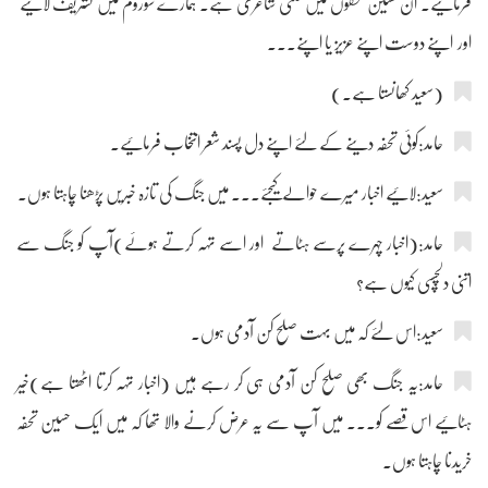
فرمائیے۔ ان حسین تحفوں میں کتنی شاعری ہے۔ ہمارے شوروم میں تشریف لائیے
اور اپنے دوست اپنے عزیز یا اپنے۔۔۔
(سعید کھانستا ہے۔)
حامد:کوئی تحفہ دینے کے لئے اپنے دل پسند شعر انتخاب فرمائیے۔
سعید:لائیے اخبار میرے حوالے کیجئے۔۔۔ میں جنگ کی تازہ خبریں پڑھنا چاہتا ہوں۔
حامد:(اخبار چہرے پرسے ہٹاتے اور اسے تہہ کرتے ہوئے)آپ کو جنگ سے
اتنی دلچسپی کیوں ہے؟
سعید:اس لئے کہ میں بہت صلح کن آدمی ہوں۔
حامد:یہ جنگ بھی صلح کن آدمی ہی کر رہے ہیں (اخبار تہہ کرتا اٹھتا ہے)خیر
ہٹائیے اس قصے کو۔۔۔ میں آپ سے یہ عرض کرنے والا تھا کہ میں ایک حسین تحفہ
خریدنا چاہتا ہوں۔