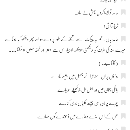
حامد:تو ایسا کرو یہ تاش لے جاؤ۔
ثریا:تاش؟
حامد:ہاں۔ تم یہ پیکٹ اسے تحفے کے طور پر دے دو اور پھر دیکھو کیا ہوتا ہے
میرے منہ کی طرف کیا دیکھتی ہو؟کہہ جو دیا، ا س سے بہتر اور تحفہ نہیں ہو سکتا۔۔۔
(گاتا ہے۔)
ہونٹوں پر ان سنے ترانے جھیل میں جیسے تارے
بانکی چتون میں وہ جھل مل جو کھیلے سو ہارے
چہرے پر لالی سی جیسے کلیاں ندی کنارے
حسن کے اس امڈے دھارے میں ڈھونڈے کون سہارے
(پردہ) ***