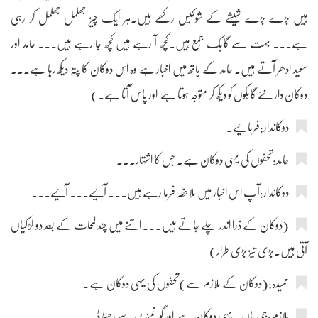
ہیں بڑے بڑے شیشے کے شوکیس رکھے ہیں۔ہر ایک چیز جھلمل جھلمل کر رہی
ہے۔۔۔ بہت سے گاہک جمع ہیں۔کچھ آ رہے ہیں کچھ جا رہے ہیں۔۔۔ حامد اور
سعید ادھر آتے ہیں۔ حامد کے ہاتھ میں اخبار ہے وہ اس دوکان کا پتہ دیکھ رہا ہے۔۔۔
دوکان دار نئے گاہکوں کو دیکھ کر متوجہ ہوتا ہے اور پاس آتا ہے۔)
دوکاندار:فرمائیے۔
حامد:تحفوں کی یہی دوکان ہے۔ جس کا اشتہار۔۔۔
دوکاندار:آپ اس اخبار میں ملاحظہ فرما رہے ہیں۔۔۔ آئیے۔۔۔ آئیے۔۔۔
(دوکان کے ذرا اندر چلے جاتے ہیں۔۔۔ اتنے میں چند لمحات کے بعد دو لڑکیاں
آتی ہیں۔بڑی تیز بڑی طرار)
حمیدہ:(دوکان کے ملازم سے)تحفوں کی یہی دوکان ہے۔
ملازم:جی ہاں۔ یہی دوکان ہے اور گورنمنٹ سے رجسٹرڈ۔