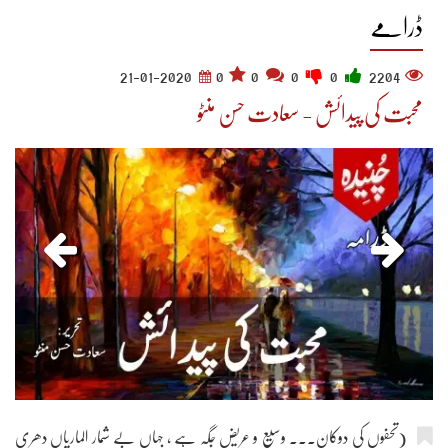
ڈرامے
21-01-2020
0
0
0
0
2204
محبت کی پیدائش - سعادت حسن منٹو
(تحفوں کی دوکان۔۔۔ وسیع و عریض جگہ ہے ، جہاں بے شمار الماریاں دھری