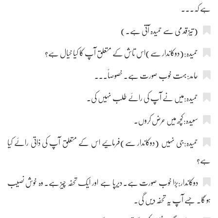
ہے کہ۔۔۔
(تیز قدمی سے حمیدہ آتی ہے۔)
حمیدہ:(دوکاندار سے)اس تاش کے متعلق آپ کا کیا خیال ہے؟
حامد:بہت خوب صورت ہے۔ خصوصاً۔۔۔
حمیدہ:میں نے آپ کی رائے طلب نہیں کی۔
سعیدہ:کچھ میں عرض کروں۔
حمیدہ:جی نہیں (دوکاندار سے)فرمائیے اس کے متعلق آپ کی ذاتی رائے کیا
ہے؟
دوکاندار:بڑا خوب صورت ہے۔ دیرپا ہے اور ایک تحفہ چیز ہے۔ وہ خوش نصیب
ہو گا۔ جسے آپ یہ تحفہ دیں گی۔