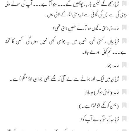
ثریا:سمجھ گئے لیکن بار بار پوچھیں گے۔۔۔ مزہ آتا ہے۔۔۔ آپ کی ہونے والی
بیوی کی ہے جس کی کلائی سے زبردستی اتار کے لائی ہوں۔
حامد:زبردستی۔ کیوں وہ اتارنے نہیں دیتی تھی؟
ثریا:ہاں ، کہتی تھی، نہیں میں یہ چوڑی کبھی نہیں دوں گی۔ کسی کا تحفہ
ہے۔۔۔ تم کوئی اور لے جاؤ۔
حامد:اچھا۔
ثریا:پر میں ایک اور بہانے سے لے آئی کہ مجھے بھی ایسا ہی جوڑا منگوانا ہے۔
حامد:(خوش ہو کر)وہ مارا!
(بہن کو گلے لگا لیتا ہے۔)
ثریا:یہ کیا ہو گیا ہے آپ کو؟