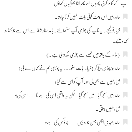
آپ کے کام کرتی پھروں اور پھر الٹا جھڑکیاں کھاؤں۔
حامد:میں اس وقت کوئی بات نہیں کرنا چاہتا۔
ثریا:تو لیجئے۔ یہ ناپ کی چوڑی آپ سنبھالئے۔ باہر سنار بیٹھا ہے اس سے جو کہنا ہو
کہہ دیجئے۔
(حامد کے ہاتھ میں غصے سے چوڑی رکھ دیتی ہے۔)
حامد:(چوڑی دیکھ کر)ثریا۔ بات سنو۔۔۔ یہ چوڑی تم نے کہاں سے لی؟
ثریا:کہیں سے بھی لی ہو۔ آپ کو اس سے کیا؟
حامد:میں سمجھ گیا۔ میں سمجھ گیا۔ لیکن یہ واقعی اسی کی ہے نا۔۔۔ اسی کی؟
ثریا:نہیں بتاتی۔
حامد:میری اچھی بہن جو ہوئیں۔۔۔ بتاؤ کس کی ہے؟