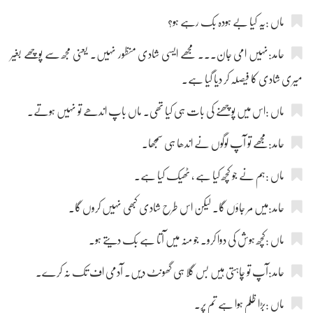
ماں :یہ کیا بے ہودہ بک رہے ہو؟
حامد:نہیں امی جان۔۔۔ مجھے ایسی شادی منظور نہیں۔ یعنی مجھ سے پوچھے بغیر
میری شادی کا فیصلہ کر دیا گیا ہے۔
ماں :اس میں پوچھنے کی بات ہی کیا تھی۔ ماں باپ اندھے تو نہیں ہوتے۔
حامد:مجھے تو آپ لوگوں نے اندھا ہی سمجھا۔
ماں :ہم نے جو کچھ کیا ہے ، ٹھیک کیا ہے۔
حامد:میں مر جاؤں گا۔ لیکن اس طرح شادی کبھی نہیں کروں گا۔
ماں :کچھ ہوش کی دوا کرو۔ جو منہ میں آتا ہے بک دیتے ہو۔
حامد:آپ تو چاہتی ہیں بس گلا ہی گھونٹ دیں۔ آدمی اف تک نہ کرے۔
ماں :بڑا ظلم ہوا ہے تم پر۔