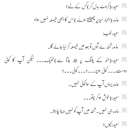
سعید:(کروٹ بدل کر)کس کے لئے؟
حامد:(اخبار میز پر پھینکتے ہوئے) اس کا ابھی فیصلہ نہیں ہوا؟
سعید:خوب!
حامد:تحفہ لے آؤں تو بعد میں فیصلہ کر لیا جائے گا۔
سعید:(اٹھ کے پلنگ پر بیٹھ جاتا ہے)ٹھیک۔۔۔ لیکن آپ کا کوئی
دوست۔۔۔ کوئی عزیز۔۔۔؟۔۔۔ کوئی۔۔۔؟
حامد:یہاں آپ کے سوا کوئی نہیں۔
سعید:(خوش ہو کر)تو۔۔۔
حامد:جی نہیں۔ تحفہ میں آپ کو نہیں دینا چاہتا۔
سعید:کیوں؟