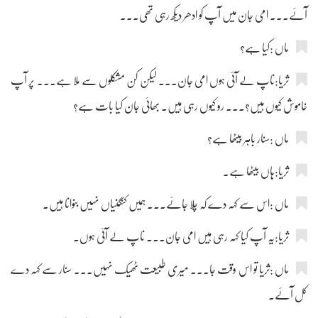
آئے۔۔۔ امی جان میں آپ کو ادھر دیکھ رہی تھی۔۔۔
ماں :کیا ہے؟
ثریا:ناپ لے آئی ہوں امی جان۔۔۔ لیکن کن مشکلوں سے ملا ہے۔۔۔ پر آپ
خاموش کیوں ہیں؟۔۔۔ رو کیوں رہی ہیں۔ بھائی جان کیا بات ہے؟
ماں :سنار باہر بیٹھا ہے؟
ثریا:ہاں بیٹھا ہے۔
ماں :اس سے کہہ دے کہ چلا جائے۔۔۔ ہمیں کنگنیاں نہیں بنوانا ہیں۔
ثریا:یہ آپ کیا کہہ رہی ہیں امی جان۔۔۔ ناپ لے آئی ہوں۔
ماں :ثریا تو اس وقت جا۔۔۔ میری طبیعت ٹھیک نہیں۔۔۔ سنار سے کہہ دے
کل آئے۔