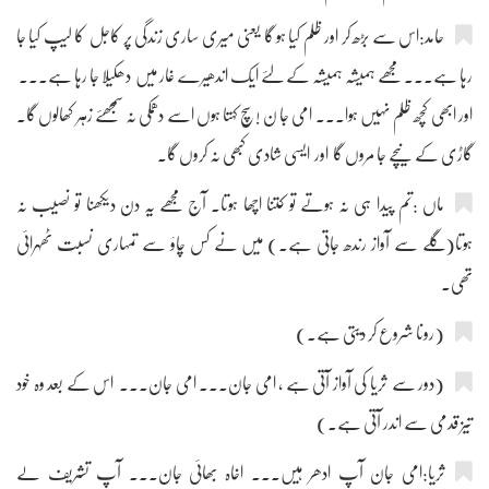
حامد:اس سے بڑھ کر اور ظلم کیا ہو گا یعنی میری ساری زندگی پر کاجل کا لیپ کیا جا
رہا ہے۔۔۔ مجھے ہمیشہ ہمیشہ کے لئے ایک اندھیرے غار میں دھکیلا جا رہا ہے۔۔۔
اور ابھی کچھ ظلم نہیں ہوا۔۔۔ امی جا ن !سچ کہتا ہوں اسے دھمکی نہ سمجھئے زہر کھالوں گا۔
گاڑی کے نیچے جا مروں گا اور ایسی شادی کبھی نہ کروں گا۔
ماں :تم پیدا ہی نہ ہوتے تو کتنا اچھا ہوتا۔ آج مجھے یہ دن دیکھنا تو نصیب نہ
ہوتا(گلے سے آواز رندھ جاتی ہے۔) میں نے کس چاؤ سے تمہاری نسبت ٹھہرائی
تھی۔
(رونا شروع کر دیتی ہے۔)
(دور سے ثریا کی آواز آتی ہے ، امی جان۔۔۔ امی جان۔۔۔ اس کے بعد وہ خود
تیز قدمی سے اندر آتی ہے۔)
ثریا:امی جان آپ ادھر ہیں۔۔۔ اخاہ بھائی جان۔۔۔ آپ تشریف لے