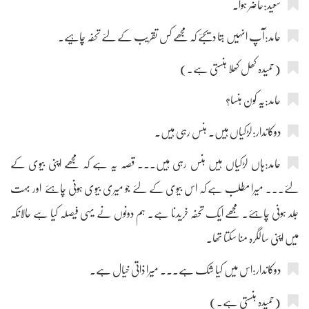
سعید:حاضر ہوا۔
حامد:آپ انہیں بتا دیجئے کہ مجھے کس تقریب کے لئے تحفہ چاہیے۔
(حمیدہ کھل کھلا ہنستی ہے۔)
حامد:یہ کون ہنسا؟
دوکاندار:لڑکیاں ہیں۔ ہنس رہی ہیں۔
حامد:ہاں لڑکیاں ہیں ہنس رہی ہیں۔۔۔ قصہ یہ ہے کہ مجھے اپنی بیوی کے
لئے۔۔۔ میرا مطلب ہے کہ اس بیوی کے لئے جو میری بیوی ہونی چاہئے اور بہت
جلد ہونی چاہئے۔ مجھے ایک تحفہ خریدنا ہے۔ ہم دونوں نے یہی فیصلہ کیا ہے حالانکہ
میں اپنی سالگرہ منا سکتا تھا۔
دوکاندار:اس میں کیا شک ہے۔۔۔ میرا ذاتی خیال ہے۔
(حمیدہ ہنستی ہے۔)