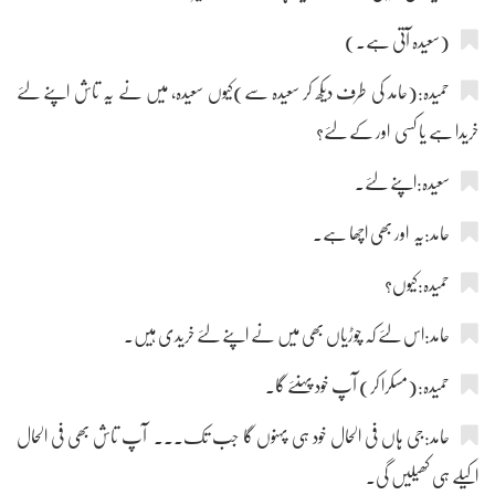
(سعیدہ آتی ہے۔)
حمیدہ:(حامد کی طرف دیکھ کر سعیدہ سے)کیوں سعیدہ، میں نے یہ تاش اپنے لئے
خریدا ہے یا کسی اور کے لئے؟
سعیدہ:اپنے لئے۔
حامد:یہ اور بھی اچھا ہے۔
حمیدہ:کیوں؟
حامد:اس لئے کہ چوڑیاں بھی میں نے اپنے لئے خریدی ہیں۔
حمیدہ:(مسکرا کر) آپ خود پہنئے گا۔
حامد:جی ہاں فی الحال خود ہی پہنوں گا جب تک۔۔۔ آپ تاش بھی فی الحال
اکیلے ہی کھیلیں گی۔