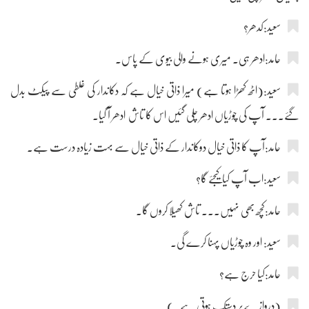
سعید:کدھر؟
حامد:ادھر ہی۔ میری ہونے والی بیوی کے پاس۔
سعید:(اٹھ کھڑا ہوتا ہے) میرا ذاتی خیال ہے کہ دکاندار کی غلطی سے پیکٹ بدل
گئے۔۔۔ آپ کی چوڑیاں ادھر چلی گئیں اس کا تاش ادھر آ گیا۔
حامد:آپ کا ذاتی خیال دوکاندار کے ذاتی خیال سے بہت زیادہ درست ہے۔
سعید:اب آپ کیا کیجئے گا؟
حامد:کچھ بھی نہیں۔۔۔ تاش کھیلا کروں گا۔
سعید: اور وہ چوڑیاں پہنا کرے گی۔
حامد:کیا حرج ہے؟
(دروازے پر دستک ہوتی ہے۔)