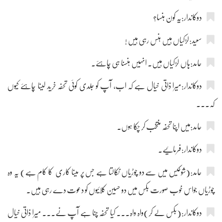
دوکاندار:یہ کون ہنسا؟
سعید:لڑکیاں ہیں ہنس رہی ہیں !
حامد:ہاں لڑکیاں ہیں۔ انہیں ہنسنا ہی چاہئے۔
دوکاندار:میرا ذاتی خیال ہے کہ اب، آپ کو جلدی کوئی تحفہ خرید لینا چاہئے کیوں
کہ۔۔۔
حامد:میں اپنا تحفہ منتخب کر چکا ہوں۔
دوکاندار:فرمائیے۔
حامد:(شوکیس میں سے دو چوڑیاں نکالتا ہے جس پر مینا کاری کا کام ہے) یہ وہ
چوڑیاں جواس خوب صورت بکس میں دو حسین کلائیوں کو دعوت دے رہی ہیں۔
دوکاندار:(بکس لے کر)واہ واہ۔۔۔ کیا تحفہ چنا ہے آپ نے۔۔۔ میرا ذاتی خیال