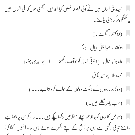
حمیدہ:فی الحال میں نے کوئی فیصلہ نہیں کیا اور میں سمجھتی ہوں کہ فی الحال ہمیں
یہ گفتگو بند کر دینی چاہئے۔
(دوکاندار آتا ہے۔)
دوکاندار:میرا ذاتی خیال ہے کہ۔۔۔
حامد:فی الحال اپنے ذاتی خیال کو موقوف رکھئے۔۔۔ لائیے میری چوڑیاں۔
حمیدہ:لائیے میرا تاش۔
(دوکاندار دونوں کے پیکٹ دونوں کے حوالے کر دیتا ہے۔۔۔)
(سب باہر نکلتے ہیں۔)
(ہوسٹل کا وہی کمرہ جو ہم پہلے منظر میں دکھا چکے ہیں۔۔۔ حامد کرسی پر بیٹھا ہے
سامنے تپائی رکھی ہے جس پر تاش کے پتے بکھرے ہوئے ہیں حامد انہیں اکٹھا کرتا