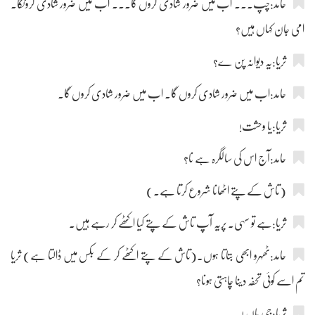
حامد:چپ۔۔۔ اب میں ضرور شادی کروں گا۔۔۔ اب میں ضرور شادی کرونگا۔
امی جان کہاں ہیں؟
ثریا:یہ دیوانہ پن ے؟
حامد:اب میں ضرور شادی کروں گا۔ اب میں ضرور شادی کروں گا۔
ثریا:یا وحشت!
حامد:آج اس کی سالگرہ ہے نا؟
(تاش کے پتے اٹھانا شروع کرتا ہے۔)
ثریا:ہے تو سہی۔ پریہ آپ تاش کے پتے کیا اکٹھے کر رہے ہیں۔
حامد:ٹھہرو ابھی بتاتا ہوں۔(تاش کے پتے اکٹھے کر کے بکس میں ڈالتا ہے) ثریا
تم اسے کوئی تحفہ دینا چاہتی ہونا؟
ثریا:جی ہاں !