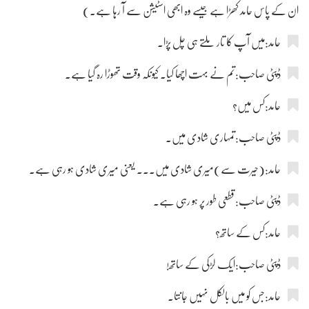
ان کے پاس حامد کھڑا ہے جیسے وہ ابھی اسٹیشن سے آ رہا ہے۔)
حامد:میں آپ کا تار ملتے ہی چل پڑا۔
ڈپٹی صاحب:تم نے بہت اچھا کیا۔ کیونکہ وقت تھوڑا رہ گیا ہے۔
حامد:کس میں؟
ڈپٹی صاحب:تمہاری شادی میں۔
حامد:(حیرت سے)میری شادی میں۔۔۔ یعنی میری شادی ہو رہی ہے۔
ڈپٹی صاحب:قطعی طور پر ہو رہی ہے۔
حامد:کس کے ساتھ؟
ڈپٹی صاحب:ایک لڑکی کے ساتھ!
حامد:جس کو میں بالکل نہیں جانتا۔