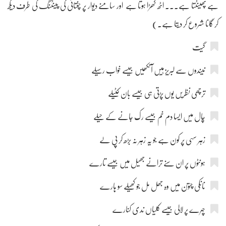
ہے پھینٹتا ہے۔۔۔ اٹھ کھڑا ہوتا ہے اور سامنے دیوار پر چغتائی کی پینٹنگ کی طرف دیکھ
کر گانا شروع کر دیتا ہے۔)
گیت
نیندوں سے لبریز ہیں آنکھیں جیسے خواب رسیلے
ترچھی نظریں یوں پڑتی ہی جیسے بان کٹیلے
چال میں ایسا دم خم جیسے رک جانے کے حیلے
زہر سہی پر کون ہے جو یہ زہر نہ بڑھ کر پی لے
ہونٹوں پر ان سنے ترانے جھیل میں جیسے تارے
نانکی چتون میں وہ جھل مل جو کھیلے سو ہارے
چہرے پر لالی جیسے کلیاں ندی کنارے