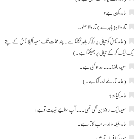
حامد:کون ہے؟
تار والا:(باہر سے) تار والا حضور۔
(حامد تاش کو تپائی پر رکھ کر باہر نکلتا ہے۔ چند لمحات تک سعید اکیلا تاش کے پتے
ایک ایک کر کے تپائی پر پھینکتا ہے۔)
سعید:راؤنڈ۔۔۔ حد ہو گئی ہے۔
(حامد تار لئے اندر آتا ہے۔)
حامد:کیا ہوا؟
سعید:ایک راؤنڈ بن گئی تھی۔۔۔ آپ سنائیے خیریت توہے !
حامد:قبلہ والد صاحب کاتا رہے۔
سعید:کیا فرماتے ہیں۔