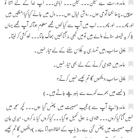
حامد:درست ہے لیکن۔۔۔ لیکن۔۔۔ اباجی۔۔۔ آپ خدا کے لئے اتنا تو
سوچیں۔پڑھا لکھا آدمی ہوں۔ روشن خیال ہوں۔۔۔ دل میں جانے کیا کیا امنگیں ہیں
اور پھر۔۔۔ اور پھر۔۔۔ اب میں آپ سے کیا کہوں مجھے معلوم ہوتا کہ آپ مجھے یہاں
بلا کر یہ فیصلہ سنانے والے ہیں تو میں کبھی نہ آتا کہیں بھاگ جاتا۔۔۔ خود کشی کر لیتا۔
ڈپٹی صاحب:میں تمہاری یہ بکواس سننے کے لئے تیار نہیں۔
حامد:میں شادی کرنے کے لئے بھی تیار نہیں۔
ڈپٹی صاحب:دیکھوں گا تم کیسے نہیں کرتے؟
(غصے میں بھرے کمرے سے باہر چلے جاتے ہیں۔)
حامد:(اپنے آپ سے)عجیب مصیبت میں پھنس گیا ہوں۔۔۔ کچھ سمجھ میں
نہیں آتا کیا کروں۔۔۔ شادی نہ ہوئی کھیل ہو گیا۔۔۔ کیا کروں کیا نہ کروں ، میری جان
عجب مصیبت میں پھنس گئی ہے۔(باپ کے الفاظ دہراتا ہے۔)دیکھوں گا تم کیسے