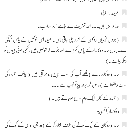
حمیدہ:رجسٹرڈ؟
ملازم:جی ہاں۔۔۔ اندر تشریف لے جائیے میم صاحب۔
(دونوں لڑکیاں دوکان کے اندر چلی جاتی ہیں۔ حمیدہ اس شوکیس کے پاس پہنچتی
ہے۔ جہاں حامد دوکاندار کے پاس کھڑا ہے اور جھک کر شوکیس میں رکھی ہوئی چیزوں کو
دیکھ رہا ہے۔)
حامد:(دوکاندار سے)مجھے آپ کی سب چیزیں پسند آئی ہیں (اچانک حمیدہ کی
طرف دیکھتا ہے)خاص طور پروہ چیز تو خوب ہے۔۔۔
(حمیدہ کے گال ایک دم سرخ ہو جاتے ہیں۔)
دوکاندار:کونسی؟
حامد:(دوکان کے ایک کونے کی طرف اشارہ کر کے)وہ پتلی جواس کے کونے کی