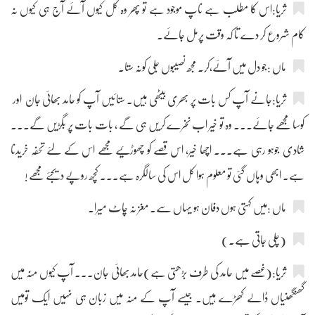
ثریا:اس کا مطلب ہے ناپ موجود ہے تو پھر وہ کل کیوں آئے آج ہی کیوں نہ
کام شروع کر دے تا کہ وقت پرمل جائے۔
ماں :جو دل میں آئے،کر۔ مجھ نصیبوں جلی کونہ ستا۔
ثریا:جانے آپ کس بات پر بھری بیٹھی ہیں۔ ستائیں آپ کو حامد بھائی جان اور
کوسا مجھے جائے۔۔۔ وہ تو خیر اب نخرے کریں ہی گے ، بات بات پر بگڑیں گے۔۔۔
شادی جوہو رہی ہے۔۔۔ اچھا خیر، اس قصے کو چھوڑئیے مجھے اس کے لئے تحفہ خریدنا
ہے۔ ابھی وہاں گئی تو معلوم ہوا کل اس کی سالگرہ ہے۔۔۔ کچھ روپے دیجئے مجھے !
ماں :میں کہتی ہوں دفان ہو یہاں سے۔ مغز نہ چاٹ میرا۔
(چلی جاتی ہے۔)
ثریا:(غصے میں حامد کی طرف بڑھتی ہے)حامد بھائی جان۔۔۔ آپ کیوں منہ میں
گھنگھنیاں ڈالے کھڑے ہیں۔ جیسے آپ کے منہ میں زبان ہی نہیں ایک تومیں