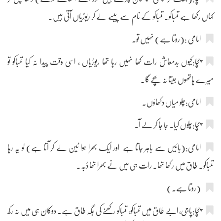
کہاں رکھا ہے تمباکو۔ تمباکو کے نام سے پیسے لے کر ریوڑیاں آتی ہیں۔
امامی :(روتا ہے) نہیں تو۔
چچا:کیوں بدمعاش رات کھا نہیں رہا تھا ریوڑیاں ، اسی وقت پیدا نہ کیا تمباکو تو
میرے ہاتھوں جیتا نہ بچے گا۔
امامی:چلو میاں دکھاؤں۔
چچا:چلوں کیا۔ جا جا کر لے آ۔
امامی:(بائیں سے باہر جاتا ہے اور ایک بھرا ہوا ٹین لے کر آتا ہے) لو یہ رہا
تمباکو۔ طاق میں رکھا تھا۔ رات ہی میں نے بھرا تھا ڈبہ۔
(روتا ہے۔)
چچا:پاجی، ابے طاق میں تمباکو، تمباکو رکھنے کی جگہ طاق ہے۔ دوکان ہی میں نہ رکھ