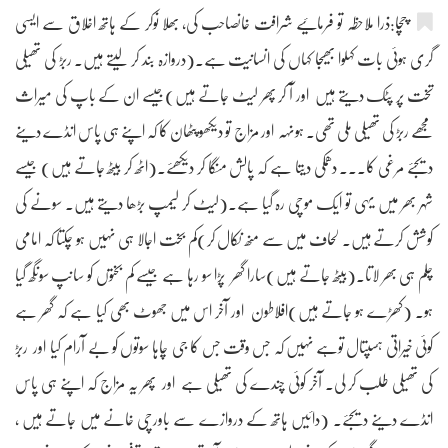
چچا:ذرا ملاحظہ تو فرمائیے شرافت خانصاحب کی، بھلا نوکر کے ہاتھ اخلاق سے ایسی
گری ہوئی بات کہلوا بھیجا کہاں کی انسانیت ہے۔(دروازہ بند کر لیتے ہیں۔ ربڑ کی تھیلی
تخت پر پٹک دیتے ہیں اور آ کر پھر لیٹ جاتے ہیں)جیسے ان کے باپ کی میراث
مجھے ربڑ کی تھیلی ملی تھی۔ ہونہہ اور مزاج تو دیکھو پٹھان کا کہ اپنے ہی پاس انڈے دینے
دیجئے مرغی کا۔۔۔ دھمکی دیتا ہے کہ پالش منگا کر دیکھئے۔(اٹھ کر بیٹھ جاتے ہیں) جیسے
شہر بھر میں یہی تو ایک موچی رہ گیا ہے۔(لیٹ کر لیمپ بڑھا دیتے ہیں۔ سونے کی
کوشش کرتے ہیں۔ لحاف میں سے منھ نکال کر)کم بخت اجالا ہی نہیں ہو چکتا کہ امامی
چلم ہی بھر لاتا۔(بیٹھ جاتے ہیں)سارا گھر پڑا سو رہا ہے جیسے کم بختوں کو سانپ سونگھ گیا
ہو۔ (کھڑے ہو جاتے ہیں)افلاطون اور آخر اس میں جھوٹ بھی کیا ہے کہ گھر ہے
کوئی خیراتی ہسپتال توہے نہیں کہ جس وقت جس کا جی چاہا سوتوں کو بے آرام کیا اور ربڑ
کی تھیلی طلب کر لی۔ آخر کوئی چندے کی تھیلی ہے اور پھر یہ مزاج کہ اپنے ہی پاس
انڈے دینے دیجئے۔ (دائیں ہاتھ کے دروازے سے باورچی خانے میں جاتے ہیں ،