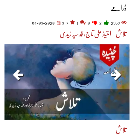
ڈرامے
04-03-2020
3.7
1
0
2
2553
تلاش - امتیاز علی تاج، قدسیہ زیدی
تلاش