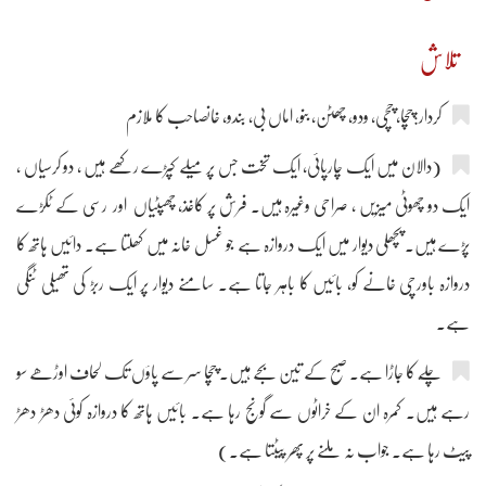
تلاش
کردار:چچا، چچی، ودو، چھٹن، بنو، اماں بی، بندو، خانصاحب کا ملازم
(دالان میں ایک چارپائی، ایک تخت جس پر میلے کپڑے رکھے ہیں ، دو کرسیاں ،
ایک دو چھوٹی میزیں ، صراحی وغیرہ ہیں۔ فرش پر کاغذ، چھپٹیاں اور رسی کے ٹکڑے
پڑے ہیں۔ پچھلی دیوار میں ایک دروازہ ہے جو غسل خانہ میں کھلتا ہے۔ دائیں ہاتھ کا
دروازہ باورچی خانے کو، بائیں کا باہر جاتا ہے۔ سامنے دیوار پر ایک ربڑ کی تھیلی ٹنگی
ہے۔
چلّے کا جاڑا ہے۔ صبح کے تین بجے ہیں۔ چچا سر سے پاؤں تک لحاف اوڑھے سو
رہے ہیں۔ کمرہ ان کے خراٹوں سے گونج رہا ہے۔ بائیں ہاتھ کا دروازہ کوئی دھڑ دھڑ
پیٹ رہا ہے۔ جواب نہ ملنے پر پھر پیٹتا ہے۔)