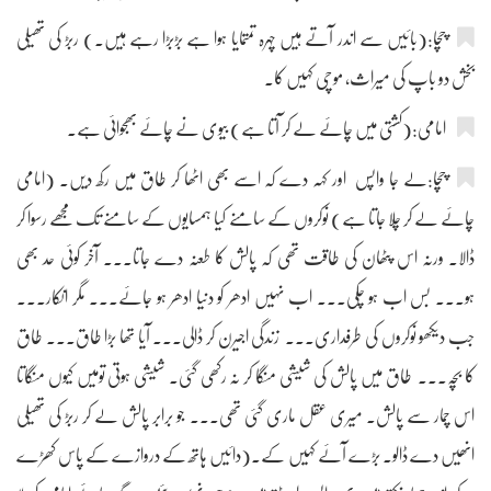
چچا:(بائیں سے اندر آتے ہیں چہرہ تمتمایا ہوا ہے بڑبڑا رہے ہیں۔) ربڑ کی تھیلی
بخش دو باپ کی میراث، موچی کہیں کا۔
امامی:(کشتی میں چائے لے کر آتا ہے) بیوی نے چائے بھجوائی ہے۔
چچا:لے جا واپس اور کہہ دے کہ اسے بھی اٹھا کر طاق میں رکھ دیں۔ (امامی
چائے لے کر چلا جاتا ہے) نوکروں کے سامنے کیا ہمسایوں کے سامنے تک مجھے رسوا کر
ڈالا۔ ورنہ اس پٹھان کی طاقت تھی کہ پالش کا طعنہ دے جاتا۔۔۔ آخر کوئی حد بھی
ہو۔۔۔ بس اب ہو چکی۔۔۔ اب نہیں ادھر کو دنیا ادھر ہو جائے۔۔۔ مگر انکار۔۔۔
جب دیکھو نوکروں کی طرفداری۔۔۔ زندگی اجیرن کر ڈالی۔۔۔ آیا تھا بڑا طاق۔۔۔ طاق
کا بچہ۔۔۔ طاق میں پالش کی شیشی منگا کر نہ رکھی گئی۔ شیشی ہوتی تومیں کیوں منگاتا
اس چمار سے پالش۔ میری عقل ماری گئی تھی۔۔۔ جو برابر پالش لے کر ربڑ کی تھیلی
انھیں دے ڈالو۔ بڑے آئے کہیں کے۔(دائیں ہاتھ کے دروازے کے پاس کھڑے