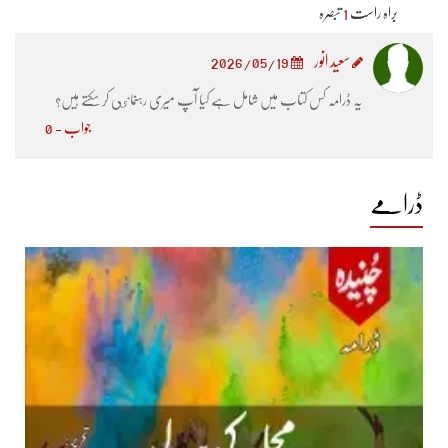
براہ راست
1
تبصرہ
سعید انور
2026/05/19
یہ ڈرامہ کس کتاب میں شامل ہے کیا آپ میری رہنماٸی کر سکتے ہیں؟
جواب - 0
ڈرامے