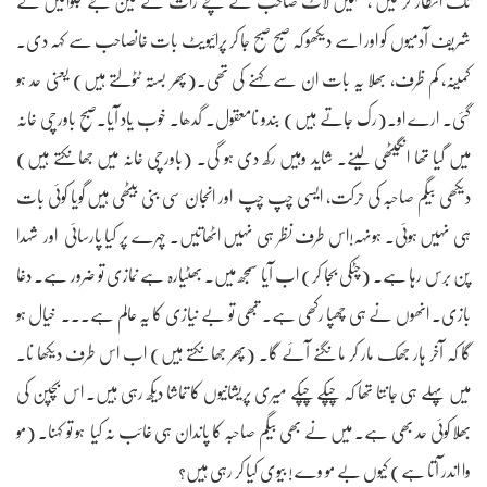
تک انتظار کر لیں ، نہیں لاٹ صاحب کے بچے رات کے تین بجے جگوائیں گے
شریف آدمیوں کو اور اسے دیکھو کہ صبح صبح جا کر پرائیویٹ بات خانصاحب سے کہہ دی۔
کمینہ، کم ظرف، بھلا یہ بات ان سے کہنے کی تھی۔(پھر بستہ ٹٹولتے ہیں) یعنی حد ہو
گئی۔ ارے او۔(رک جاتے ہیں) بندو نامعقول۔ گدھا۔ خوب یاد آیا۔صبح باورچی خانہ
میں گیا تھا انگیٹھی لینے۔ شاید وہیں رکھ دی ہو گی۔ (باورچی خانہ میں جھانکتے ہیں)
دیکھی بیگم صاحبہ کی حرکت، ایسی چپ چپ اور انجان سی بنی بیٹھی ہیں گویا کوئی بات
ہی نہیں ہوئی۔ ہونہہ!اس طرف نظر ہی نہیں اٹھاتیں۔ چہرے پر کیا پارسائی اور شہدا
پن برس رہا ہے۔ (چٹکی بجا کر) اب آیا سمجھ میں۔ بھٹیارہ ہے نمازی تو ضرور ہے۔ دغا
بازی۔ انھوں نے ہی چھپا رکھی ہے۔ تبھی تو بے نیازی کا یہ عالم ہے۔۔۔ خیال ہو
گا کہ آخر ہار جھک مار کر مانگنے آئے گا۔ (پھر جھانکتے ہیں) اب اس طرف دیکھا نا۔
میں پہلے ہی جانتا تھا کہ چپکے چپکے میری پریشانیوں کا تماشا دیکھ رہی ہیں۔ اس بچپن کی
بھلا کوئی حد بھی ہے۔ میں نے بھی بیگم صاحبہ کا پاندان ہی غائب نہ کیا ہو تو کہنا۔ (مو
وا اندر آتا ہے) کیوں بے مو وے ! بیوی کیا کر رہی ہیں؟