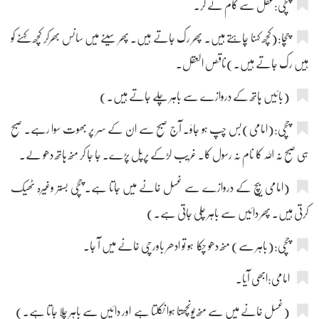
چچی:عقل سے کام لے کر۔
چچا:(کچھ کہنا چاہتے ہیں۔ پھر رک جاتے ہیں۔ پھر سینے میں سانس بھرکر کچھ کہنے کو
ہیں رک جاتے ہیں۔)ناقص العقل۔
(بائیں ہاتھ کے دروازے سے باہر چلے جاتے ہیں۔)
چچی:(امامی)بس چپ ہو جاؤ۔ آج صبح سے ان کے سر پر بھوت سوا رہے۔ صبح
ہی صبح نہ اللہ کا نام نہ رسول کا۔ غریب لڑکے پرپل پڑے۔ جا جا کر منھ ہاتھ دھو لے۔
(امامی بیچ کے دروازے سے غسل خانے میں جاتا ہے۔ چچی بستر وغیرہ ٹھیک
کرتی ہیں۔ پھر دائیں سے باہر چلی جاتی ہے۔)
چچی:(باہر سے) منھ دھو چکا ہو تو ادھر باورچی خانے میں آ جا۔
امامی:ابھی آیا۔
(غسل خانے میں سے منھ پونچھتا ہوا نکلتا ہے اور دائیں سے باہر چلا جاتا ہے۔)