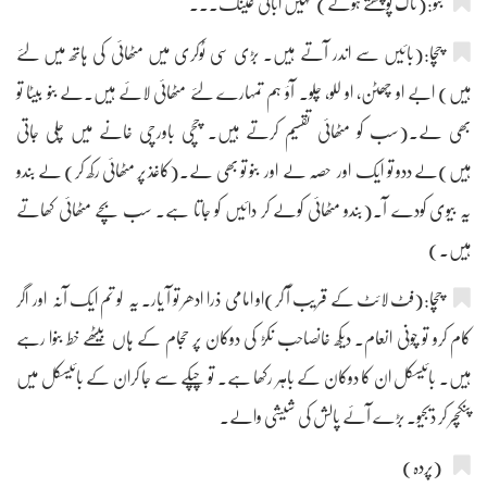
بنو:(ناک پونچھتے ہوئے) نہیں اباکی عینک۔۔۔
چچا:(بائیں سے اندر آتے ہیں۔ بڑی سی ٹوکری میں مٹھائی کی ہاتھ میں لئے
ہیں) ابے او چھٹن، او للو، چلو۔ آؤ ہم تمہارے لئے مٹھائی لائے ہیں۔لے بنو بیٹا تو
بھی لے۔(سب کو مٹھائی تقسیم کرتے ہیں۔ چچی باورچی خانے میں چلی جاتی
ہیں)لے ددو تو ایک اور حصہ لے اور بنو تو بھی لے۔(کاغذ پر مٹھائی رکھ کر) لے بندو
یہ بیوی کودے آ۔(بندو مٹھائی کولے کر دائیں کو جاتا ہے۔ سب بچے مٹھائی کھاتے
ہیں۔)
چچا:(فٹ لائٹ کے قریب آ کر)او امامی ذرا ادھر تو آ یار۔ یہ لو تم ایک آنہ اور اگر
کام کرو تو چونی انعام۔ دیکھ خانصاحب نکڑ کی دوکان پر حجام کے ہاں بیٹھے خط بنوا رہے
ہیں۔ بائیسکل ان کا دوکان کے باہر رکھا ہے۔ تو چپکے سے جا کران کے بائیسکل میں
پنکچر کر دیجیو۔ بڑے آئے پالش کی شیشی والے۔
(پردہ)