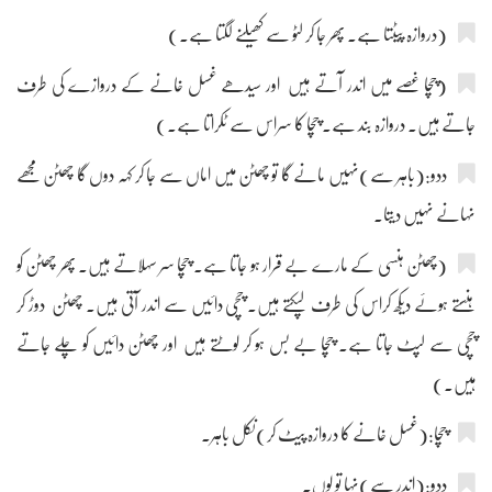
(دروازہ پیٹتا ہے۔ پھر جا کر لٹو سے کھیلنے لگتا ہے۔)
(چچا غصے میں اندر آتے ہیں اور سیدھے غسل خانے کے دروازے کی طرف
جاتے ہیں۔ دروازہ بند ہے۔ چچا کا سراس سے ٹکراتا ہے۔)
ددو:(باہر سے)نہیں مانے گا تو چھٹن میں اماں سے جا کر کہہ دوں گا چھٹن مجھے
نہانے نہیں دیتا۔
(چھٹن ہنسی کے مارے بے قرار ہو جاتا ہے۔ چچا سر سہلاتے ہیں۔ پھر چھٹن کو
ہنستے ہوئے دیکھ کراس کی طرف لپکتے ہیں۔ چچی دائیں سے اندر آتی ہیں۔ چھٹن دوڑ کر
چچی سے لپٹ جاتا ہے۔ چچا بے بس ہو کر لوٹتے ہیں اور چھٹن دائیں کو چلے جاتے
ہیں۔)
چچا:(غسل خانے کا دروازہ پیٹ کر)نکل باہر۔
ددو:(اندر سے)نہا تو لوں۔