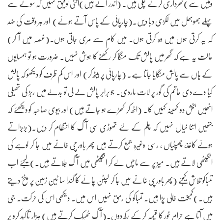
وہیں سے)گھرداری کرنے چلی ہیں۔ (اندر آتے ہیں)اتنی توفیق نہیں کہ سونے سے
پہلے بھوبھل میں لکڑی دبا دیں۔(چارپائی کے پاس آتے ہوئے) اور ہر وقت کی ضد
کہ یہ کرتی ہوں میں وہ کرتی ہوں۔ میں کام سے مری جاتی ہوں۔(غصہ میں آ کر)
حالت یہ ہے کہ گھر میں پالش تک منگا کر رکھنے کا ہوش نہیں۔ ضرورت ہو تو ہمسایوں
کے ہاں سے پالش منگایا جاتا ہے۔ (چارپائی پر بیٹھ کر) اور اس کم ظرف کو دیکھو کہ پالش
کیا دے دی حاتم کی گور پر لات ماردی۔ جو برابر پالش لے لی تو بدلے میں ربڑ کی تھیلی
انھیں بخش دو کمینہ کہیں کا۔ (اٹھ کر کھڑے ہو جاتے ہیں) اور بیوی صاحبہ کو دیکھئے کہ
جنھیں اتنا خیال نہیں کہ چلم کے لئے تھوڑی سی آگ کا انتظام کر دیں۔(بڑبڑاتے
ہوئے کاغذ، چھپٹیاں ، رسی وغیرہ جمع کرتے ہیں پھر باورچی خانے میں جا کر لوہے کی
انگیٹھی لاتے ہیں۔ میز پر سے ماچس لے کر انگیٹھی میں آگ جلاتے ہیں۔) لیجئے اب
تمباکو تلاش کیجئے (پھر باورچی خانے میں جا کر لپٹن چائے کا گندا سا ٹین زمین پر پٹخ دیتے
ہیں۔)کمبخت خالی پڑا ہیں۔ تمباکو کی رمق نہیں اس میں۔ دیکھی اس کی حرکت۔ جی
میں آتا ہے حرام خور کا قیمہ کر کے رکھ دوں۔(آگ ٹھیک کرتے ہیں) ہزار تاکید کرو پر