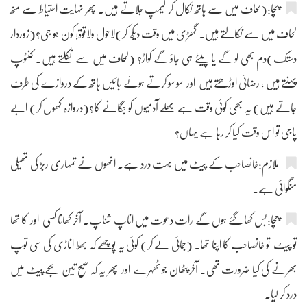
چچا:(لحاف میں سے ہاتھ نکال کر لیمپ جلاتے ہیں۔ پھر نہایت احتیاط سے منھ
لحاف میں سے نکالتے ہیں۔ گھڑی میں وقت دیکھ کر)لاحول ولاقوۃ! کون ہو جی؟(زوردار
دستک)دم بھی لو گے یا پیٹے ہی جاؤ گے کواڑ؟ (لحاف میں سے نکلتے ہیں۔ کنٹوپ
پہنتے ہیں ، رضائی اوڑھتے ہیں اور سو سو کرتے ہوئے بائیں ہاتھ کے دروازے کی طرف
جاتے ہیں) یہ بھی کوئی وقت ہے بھلے آدمیوں کو جگانے کا؟(دروازہ کھول کر) ابے
پاجی تو اس وقت کیا کر رہا ہے یہاں؟
ملازم:خانصاحب کے پیٹ میں بہت درد ہے۔ انھوں نے تمہاری ربڑ کی تھیلی
منگوائی ہے۔
چچا:بس کھا گئے ہوں گے رات دعوت میں اناپ شناپ۔ آخر کھانا کسی اور کا تھا
تو پیٹ تو خانصاحب کا اپنا تھا۔ (جمائی لے کر) کوئی یہ پوچھے کہ بھلا اناڑی کی سی توپ
بھرنے کی کیا ضرورت تھی۔ آخر پٹھان جو ٹھہرے اور پھر یہ کہ صبح تین بجے پیٹ میں
درد کر لیا۔