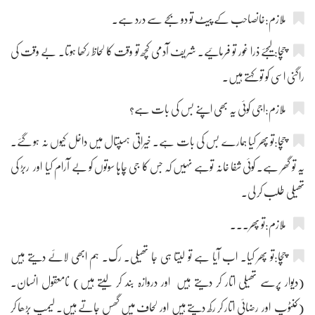
ملازم:خانصاحب کے پیٹ تو دو بجے سے درد ہے۔
چچا:لیجئے ذرا غور تو فرمائیے۔ شریف آدمی کچھ تو وقت کا لحاظ رکھا ہوتا۔ بے وقت کی
راگنی اسی کو تو کہتے ہیں۔
ملازم:اجی کوئی یہ بھی اپنے بس کی بات ہے؟
چچا:تو پھر کیا ہمارے بس کی بات ہے۔ خیراتی ہسپتال میں داخل کیوں نہ ہو گئے۔
یہ تو گھر ہے۔ کوئی شفا خانہ توہے نہیں کہ جس کا جی چاہا سوتوں کو بے آرام کیا اور ربڑ کی
تھیلی طلب کر لی۔
ملازم:تو پھر۔۔۔
چچا:تو پھر کیا۔ اب آیا ہے تو لیتا ہی جا تھیلی۔ رک۔ ہم ابھی لائے دیتے ہیں
(دیوار پرسے تھیلی اتار کر دیتے ہیں اور دروازہ بند کر لیتے ہیں) نامعقول انسان۔
(کنٹوپ اور رضائی اتار کر رکھ دیتے ہیں اور لحاف میں گھس جاتے ہیں۔ لیمپ بڑھا کر