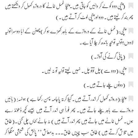
(چچی ددو کو لے کر دائیں کو جاتی ہیں۔ چچا غسل خانے کا دروازہ کھول کر دیکھتے ہیں
پھر بند کر لیتے ہیں۔ ددو اور چچی لوٹ کر آتے ہیں۔)
چچی:(غسل خانے کے دروازے کے باہر کھڑے ہو کر)چھٹن کے ابا دوسرا تولیہ
لادوں؟تولیہ تو بچہ باندھ کر چلا آیا ہے۔
(پانی گرنے کی آواز۔)
چچی:(ددو سے)چل توتو چل۔ نہیں لیتے تولیہ تو نہ لیں۔
(دونوں چلے جاتے ہیں۔)
چچا:(دروازہ کھول کر اندر آتے ہیں۔ گیلا کرتہ پاجامہ پہن رکھا ہے) ہونہہ! (بائیں
دروازے سے باہر چلے جاتے ہیں۔ پھر فوراً ہی اندر آتے ہیں جیسے کچھ ڈھونڈ رہے
ہوں۔ غسل خانے میں جاتے ہیں پھر اندر آتے ہیں) نہ جانے کہاں چلی گئی۔(طاق
میں تلاش کرتے ہیں) طاق سب چیزیں طاق۔۔۔ بدمعاش’’ پالش کی شیشی منگوا کر