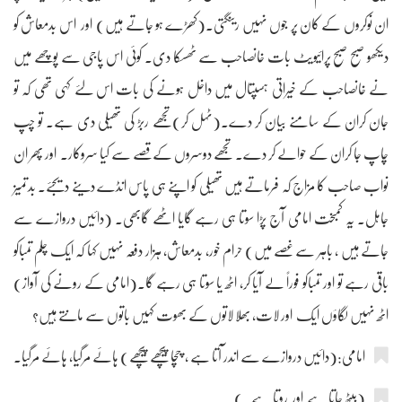
ان نوکروں کے کان پر جوں نہیں رینگتی۔(کھڑے ہو جاتے ہیں) اور اس بدمعاش کو
دیکھو صبح صبح پرائیویٹ بات خانصاحب سے ٹھسکا دی۔ کوئی اس پاجی سے پوچھے میں
نے خانصاحب کے خیراتی ہسپتال میں داخل ہونے کی بات اس لئے کہی تھی کہ تو
جان کران کے سامنے بیان کر دے۔(ٹہل کر)تجھے ربڑ کی تھیلی دی ہے۔ تو چپ
چاپ جا کران کے حوالے کر دے۔ تجھے دوسروں کے قصے سے کیا سروکار۔ اور پھر ان
نواب صاحب کا مزاج کہ فرماتے ہیں تھیلی کو اپنے ہی پاس انڈے دینے دیجئے۔ بدتمیز
جاہل۔ یہ کمبخت امامی آج پڑا سوتا ہی رہے گایا اٹھے گابھی۔ (دائیں دروازے سے
جاتے ہیں ، باہر سے غصے میں) حرام خور، بدمعاش، ہزار دفعہ نہیں کہا کہ ایک چلم تمباکو
باقی رہے تو اور تمباکو فوراً لے آیا کر، اٹھ یا سوتا ہی رہے گا۔(امامی کے رونے کی آواز)
اٹھ نہیں لگاؤں ایک اور لات، بھلا لاتوں کے بھوت کہیں باتوں سے مانتے ہیں؟
امامی:(دائیں دروازے سے اندر آتا ہے ، چچا پیچھے پیچھے) ہائے مرگیا، ہائے مرگیا۔
(بیٹھ جاتا ہے اور روتا ہے۔)