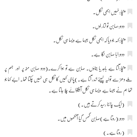
چچا:نہیں ابھی نکل۔
ددو:صابن تو اتار لوں۔
چچا:کہہ جو دیا کہ ابھی نکل جیسا ہے ویسا ہی نکل۔
ددو:ابا صابن لگا ہے۔
چچا:آتا ہے باہر یا بتاؤں۔ صابن ہے تو ہوا کرے۔(ددو صابن منھ پر اور جسم پر
ملے دھڑ سے تولیہ لپیٹے اندر آتا ہے۔)پاجی کہیں کا نکل ہی نہیں چکتا تھا۔ ابے کہا جو
تھا ہم نے جیسا ہے ویسا ہی نکل آ چیخوائے چلا جاتا ہے۔
(ایک چانٹا رسید کرتے ہیں۔)
ددو:(روتا ہے)صابن گھس گیا آنکھوں میں۔
(روتا ہے۔)