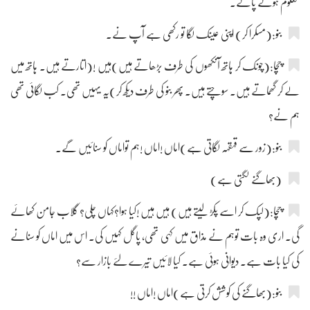
معلوم ہونے پائے۔
بنو:(مسکرا کر) اپنی عینک لگا تو رکھی ہے آپ نے۔
چچا:(چونک کر ہاتھ آنکھوں کی طرف بڑھاتے ہیں)ہیں !(اتارتے ہیں۔ ہاتھ میں
لے کر گھماتے ہیں۔ سوچتے ہیں۔ پھر بنو کی طرف دیکھ کر)یہ یہیں تھی۔ کب لگائی تھی
ہم نے؟
بنو:(زور سے قہقہہ لگاتی ہے)اماں !اماں !ہم تواماں کو سنائیں گے۔
(بھاگنے لگتی ہے)
چچا:(لپک کر اسے پکڑ لیتے ہیں) ہیں ہیں !کیا ہوا؟کہاں چلی؟ گلاب جامن کھائے
گی۔ اری وہ بات توہم نے مذاق میں کہی تھی، پاگل کہیں کی۔ اس میں اماں کو سنانے
کی کیا بات ہے۔ دیوانی ہوئی ہے۔ کیا لائیں تیرے لئے بازار سے؟
بنو:(بھاگنے کی کوشش کرتی ہے)اماں !اماں !!