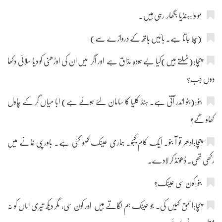
مو وا:ہنڈیا بگھار رہی ہیں۔
(چلا جاتا ہے۔ بائیں ہاتھ کے دروازے سے)
چچا:(ٹہلتے ہیں)کیا بے ہودہ مذاق ہے اور اگر میں ان کی اوڑھنی کو دیا سلائی دکھا
دوں جب؟
بنو:(بنو اندر آتی ہے۔ ہنڈ کلیا کا سامان لئے ہوئے ہے) ابا میاں گر کے چاول
کھاؤ گے؟
چچا:ادھر تو آ بنو۔ ایک کام کیجو۔ ہماری عینک کھو گئی ہے۔ باورچی خانے میں
رکھی تھی۔ ڈھونڈ کر لادے۔
بنو:کون سی عینک؟
چچا:احمق کہیں کی۔ جو عینک ہم لگاتے ہیں اور کون سی، مگر دیکھ تیری اماں کو نہ