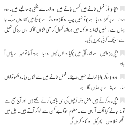
چچا:(فوراً غسل خانے میں گھس جاتے ہیں اور اندر سے چٹخنی چڑھا لیتے ہیں۔ ددو
دروازے پر کھڑا رو رہا ہے) تو نہیں چپ ہو گا(ددو روتا ہے)دیکھ میں کہتا ہوں سرک جا
یہاں سے ، نہیں اچھا نہ ہو گا۔ میں دروازہ کھول کر اتنی لگاؤں گا کہ اماں ربڑ کی تھیلی
سے سینک کرتی پھر یں گی۔
چچی:(دائیں سے اندر آتی ہیں)کیا ہوا لال کیوں رو رہا ہے؟ آ جا تو میرے پاس آ
جا؟
ددو:(روکر)ابا نہانے نہیں دیتے۔ غسل خانے میں سے نکال دیا۔دیکھو تو اماں
سارے پنڈے پر صابن لگا ہے۔
چچی:حد کرتے ہیں بعض دفعہ تو بچوں کی سی باتیں کرنے لگتے ہیں اور آج صبح سے
تو نہ جانے کیا آفت آ رہی ہے۔ معلوم ہوتا ہے کسی سے لڑ کر آتے ہیں۔ چل میں
تجھے نہلا دوں۔ پھر کوئی اور کام کروں گی۔