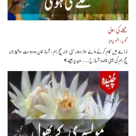
محلے کی ہولی
تحریر : اطہر پرویز
ڈرامے میں کام کرنے والے سوتر دھار: نٹی: لالہ تیج رام ، شہباز خان:دو دوست سوشیلا:لالہ
تیج رام کی بیٹی خالدہ:شہباز خ... مزید پڑھیئے