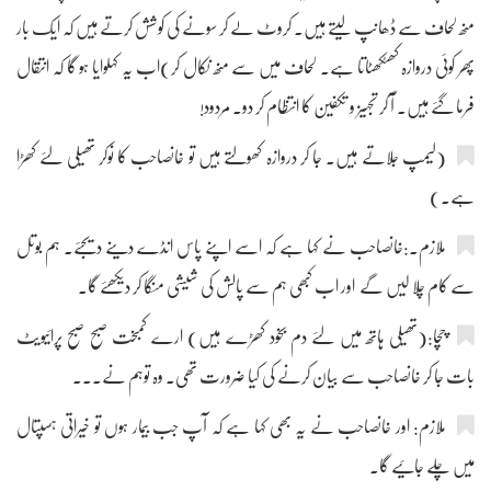
منھ لحاف سے ڈھانپ لیتے ہیں۔ کروٹ لے کر سونے کی کوشش کرتے ہیں کہ ایک بار
پھر کوئی دروازہ کھٹکھٹاتا ہے۔ لحاف میں سے منھ نکال کر)اب یہ کہلوایا ہو گا کہ انتقال
فرما گئے ہیں۔ آ کر تجہیز و تکفین کا انتظام کر دو۔ مردود!
(لیمپ جلاتے ہیں۔ جا کر دروازہ کھولتے ہیں تو خانصاحب کا نوکر تھیلی لئے کھڑا
ہے۔)
ملازم۔:خانصاحب نے کہا ہے کہ اسے اپنے پاس انڈے دینے دیجئے۔ ہم بوتل
سے کام چلا لیں گے اور اب کبھی ہم سے پالش کی شیشی منگا کر دیکھئے گا۔
چچا:(تھیلی ہاتھ میں لئے دم بخود کھڑے ہیں) ارے کمبخت صبح صبح پرائیویٹ
بات جا کر خانصاحب سے بیان کرنے کی کیا ضرورت تھی۔ وہ توہم نے۔۔۔
ملازم: اور خانصاحب نے یہ بھی کہا ہے کہ آپ جب بیمار ہوں تو خیراتی ہسپتال
میں چلے جائیے گا۔