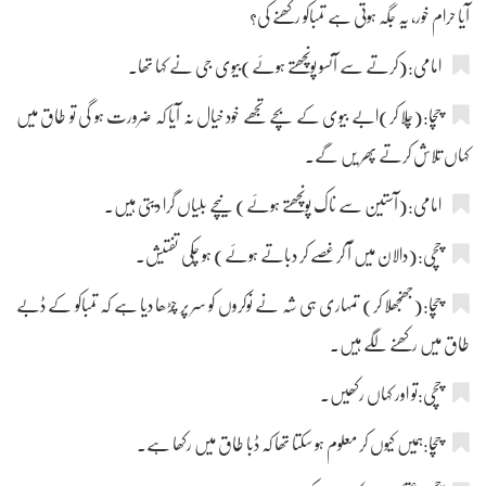
آیا حرام خور، یہ جگہ ہوتی ہے تمباکو رکھنے کی؟
امامی:(کرتے سے آنسو پونچھتے ہوئے)بیوی جی نے کہا تھا۔
چچا:(چلا کر)ابے بیوی کے بچے تجھے خود خیال نہ آیا کہ ضرورت ہو گی تو طاق میں
کہاں تلاش کرتے پھر یں گے۔
امامی:(آستین سے ناک پونچھتے ہوئے) نیچے بلیاں گرا دیتی ہیں۔
چچی:(دالان میں آ کر غصے کر دباتے ہوئے) ہو چکی تفتیش۔
چچا:(جھنجھلا کر) تمہاری ہی شہ نے نوکروں کو سر پر چڑھا دیا ہے کہ تمباکو کے ڈبے
طاق میں رکھنے لگے ہیں۔
چچی:تو اور کہاں رکھیں۔
چچا:ہمیں کیوں کر معلوم ہو سکتا تھا کہ ڈبا طاق میں رکھا ہے۔