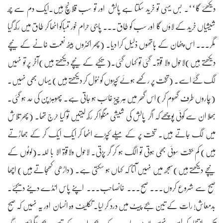
دیکھئے گا‘‘۔ بس یہی تو خرید سکتا ہے پالش اور تو سب قلانچ ہیں۔ایک دم سے چھ
شیشیاں خرید کے لاؤں گا اور سب کو طاق۔۔۔ پاجی حرام خور تمباکو اٹھا کر طاق میں رکھ گیا
مگر۔۔۔ اس پٹھان کے ہاتھوں ذلیل کرا دیا۔ (پھر اکٹروں بیٹھ نعمت خانے کے نیچے
دیکھتے ہیں)لاحول ولا قوۃ۔ گئی تو کہاں گئی۔(تکیے کے نیچے دیکھتے ہیں)آخر پر تو نہیں
لگ گئے اسے۔ (تخت پر رکھے ہوئے کپڑوں کو ٹٹول کر دیکھتے ہیں) یہاں بھی نہیں۔
(چاروں طرف گھوم کر) اس گھر میں ہر چیز غائب ہو جاتی ہے۔ پھوہڑ پن کی حد ہو گئی۔
بھلا ان سے کوئی پوچھے کہ اگر پالش کی شیشی منگوا کر رکھ لیتیں تو کیا حرج تھا۔ (پھر تلاش
میں لگ جاتے ہیں۔ تخت پر کے میلے کپڑے اٹھا کر ایک ایک کر کے جھاڑتے
ہیں) کم بخت سوئی بھی ہوتی تو الگ ہو کر گر پڑتی۔ لاحول ولاقوۃ الا با للہ۔(لوٹوں کے
نیچے دیکھتے ہیں)سمجھ میں نہیں آتا کہ کہاں ہو سکتی ہے۔ (داڑھی کھجاتے ہیں) اچھا
صبح سے شروع کروں۔۔۔ صبح۔۔۔ خانصاحب۔۔۔ اپنے پاس انڈے دینے دیجئے۔
بدمعاش! رات کے تین بجے پیٹ میں درد کر لیا۔ تکلیف وہ انسان اور یہ نہیں کہ صبح