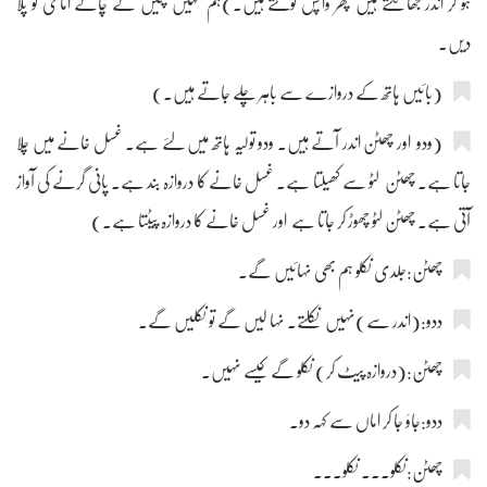
ہو کر اندر جھانکتے ہیں پھر واپس لوٹتے ہیں۔)ہم نہیں پئیں گے چائے امامی کو پلا
دیں۔
(بائیں ہاتھ کے دروازے سے باہر چلے جاتے ہیں۔)
(ودو اور چھٹن اندر آتے ہیں۔ ودو تولیہ ہاتھ میں لئے ہے۔ غسل خانے میں چلا
جاتا ہے۔ چھٹن لٹو سے کھیلتا ہے۔ غسل خانے کا دروازہ بند ہے۔ پانی گرنے کی آواز
آتی ہے۔ چھٹن لٹو چھوڑ کر جاتا ہے اور غسل خانے کا دروازہ پیٹتا ہے۔)
چھٹن:جلدی نکلو ہم بھی نہائیں گے۔
ددو:(اندر سے)نہیں نکلتے۔ نہا لیں گے تو نکلیں گے۔
چھٹن:(دروازہ پیٹ کر) نکلو گے کیسے نہیں۔
ددو:جاؤ جا کر اماں سے کہہ دو۔
چھٹن:نکلو۔۔۔ نکلو۔۔۔