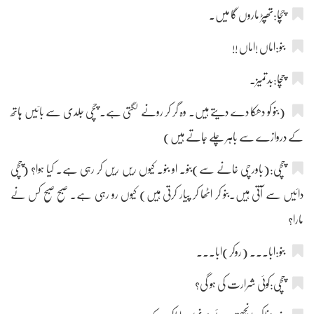
چچا:تھپڑ ماروں گا میں۔
بنو:اماں !اماں !!
چچا:بدتمیز۔
(بنو کو دھکا دے دیتے ہیں۔ وہ گر کر رونے لگتی ہے۔ چچی جلدی سے بائیں ہاتھ
کے دروازے سے باہر چلے جاتے ہیں)
چچی:(باورچی خانے سے)بنو۔ او بنو۔ کیوں ریں ریں کر رہی ہے۔ کیا ہوا؟ (چچی
دائیں سے آتی ہیں۔بنو کر اٹھا کر پیار کرتی ہیں) کیوں رو رہی ہے۔ صبح صبح کس نے
مارا؟
بنو:ابا۔۔۔ (روکر)ابا۔۔۔
چچی:کوئی شرارت کی ہو گی؟