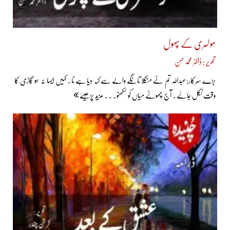
مولسری کے پھول
تحریر : ڈاکٹر محمد حسن
بڑے سرکار:عبداللہ تم نے منگلا تانگے والے سے کہہ دیا ہے نا۔ کہیں ایسا نہ ہو گاڑی کا
وقت نکل جائے۔ آج چھوٹے میاں کو لکھنؤ... مزید پڑھیئے