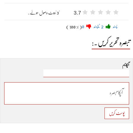
3.7
"3"ووٹ وصول ہوئے۔
پسند
2
ناپسند
0
( 100 % )
تبصرہ تحریر کریں۔:
آپکا نام
پوسٹ کریں