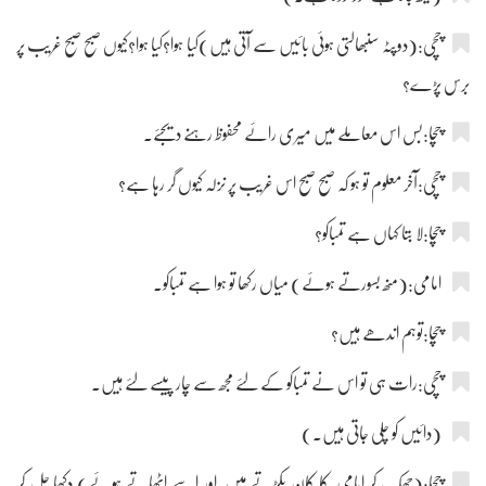
چچی:(دوپٹہ سنبھالتی ہوئی بائیں سے آتی ہیں)کیا ہوا؟کیا ہوا؟کیوں صبح صبح غریب پر
برس پڑے؟
چچا:بس اس معاملے میں میری رائے محفوظ رہنے دیجئے۔
چچی:آخر معلوم تو ہو کہ صبح صبح اس غریب پر نزلہ کیوں گر رہا ہے؟
چچا:لا بتا کہاں ہے تمباکو؟
امامی:(منھ بسورتے ہوئے) میاں رکھا تو ہوا ہے تمباکو۔
چچا:توہم اندھے ہیں؟
چچی:رات ہی تو اس نے تمباکو کے لئے مجھ سے چار پیسے لئے ہیں۔
(دائیں کو چلی جاتی ہیں۔)
چچا:(جھک کر امامی کا کان پکڑتے ہیں اور اسے اٹھاتے ہوئے) دکھا چل کر