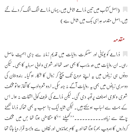
(اصل کتاب میں تین ڈرامے شامل ہیں، یہاں ڈرامے الگ الگ کر دئے گئے
ہیں، اصل مقدمہ ہر ای بک میں شامل ہے)
مقدمہ
ڈرامے کو یونانی اور سنسکرت روایات میں قدیم زمانہ سے بڑی اہمیت حاصل
رہی۔ ان روایات میں وہ مذہب کا بھی حصہ تھا اور شعری و ادبی سرمایہ کا بھی۔ لیکن
دونوں ہی زبانوں میں یہ اپنے عروج تک پہنچ کر زوال کا شکار ہو گیا۔ ہندوستان کی
دوسری زبانوں میں بھی یہ روایات آگے نہ بڑھ سکی۔ اردو شعرو ادب کا آغاز ہوا تو مختلف
شعری و نثری اصناف پر توجہ دی گئی۔ لیکن ڈرامے کی طرف کوئی التفات نہ ہوا۔ اس
کے بہت سے اسباب ہو سکتے ہیں. لیکن شاید ایک بڑا سبب یہ بھی تھا کہ ڈراما لکھنے
پڑھنے سے زیادہ۔۔۔۔۔۔۔۔۔۔۔’’کھیلنے ‘‘کا متقاضی ہوتا تھا جس میں مختلف
کرداروں کا بہروپ بھرنا ہوتا تھا اور یہ کام بھانڈوں اور نقالوں سے وابستہ قرار دیا جاتا تھا