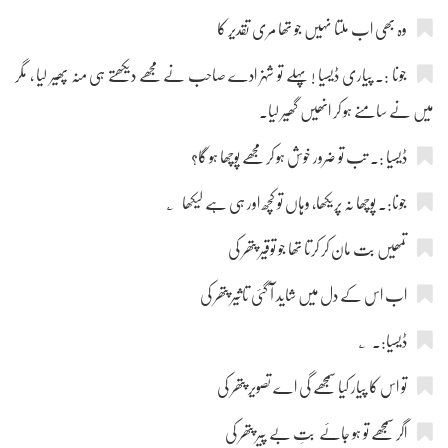
وہ بھی اب ملتا نہیں جو تھا مری تقدیر کا
جونا :۔ پیاری ڈیسیا ! پہلے تو شہزادے صاحب نے مجھے دیکھتے ہی منہ پھیر لیا ، مگر
میں نے سامنے ہو کر انھیں گھیر لیا۔
ڈیسیا :۔ تب تو ضرور خوش ہو کر مجھے پوچھا ہو گا؟
جونا:۔ پوچھا نہ پریکھا، وہاں تو کچھ اور ہی ہے لیکھا ؂
تمھیں بت مان کر کرتا تھا جو توقیر پتھر کی
اب اس کے دل میں شاید آ گئی تاثیر پتھر کی
ڈیسیا:۔ ؂
تو اس کا پیار کیا سمجھے گی اے تصویر پتھر کی
اگر سمجھے تو ہو جائے بتِ بے پیر پتھر کی