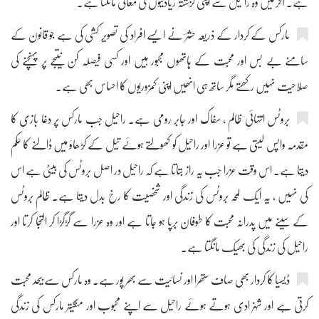
ہے۔ آخر میں وہ راحیل سے اپنی گزشتہ زیادتیوں کی معافی مانگتا ہے۔
مارکس کے کردار کے ذریعہ حشرؔ نے ایسے افراد کی تصویر کشی کی ہے جو قانون کے
سامنے بے بس اور محبت کے ہاتھوں مجبور ہیں اور کسی فیصلہ کن نتیجے پر پہنچنے کی
صلاحیت نہیں رکھتے مگر ساتھ ہی انھیں اپنی کمزوریوں کا احساس بھی ہے۔
بروٹس انتہائی ظالم ، سفاک اور جابر رومی ہے۔ راحیل جب مارکس پر دغا بازی کا
مقدمہ واپس لیتی ہے تو عزرا اور راحیل کو کھولتے ہوئے تیل کے کڑھاؤ میں ڈالنے کا حکم
دیتا ہے۔ اس وقت عزرا جب یہ راز بتاتا ہے کہ راحیل در اصل بروٹس کی بیٹی ہے اس
کی نہیں ، یہ ایک لمحہ بروٹس کی زندگی اور شخصیت کا رخ بدل دیتا ہے۔ ظالم بروٹس
کے سینے میں پدرانہ محبت کا طوفان برپا ہو جاتا ہے اور وہ عزرا سے گڑگڑا کر التجا کرتا اور
راحیل کی زندگی کی بھیک مانگتا ہے۔
ڈیسیا کا کردار بھی صاف ستھرا اور نسائیت سے بھر پور ہے۔ وہ مارکس سے بیحد محبت
کرتی ہے اور شہزادی ہوتے ہوئے راحیل سے اپنے محبوب اور منگیتر مارکس کی زندگی