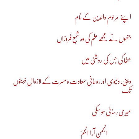
اپنے مرحوم والدین کے نام
جنھوں نے مجھے علم کی وہ شمعِ فروزاں
عطا کی جس کی روشنی میں
دینی، دنیوی اور روحانی سعادت و مسرت کے لازوال خزینوں
تک
میری رسائی ہو سکی
انجمن آرا انجمؔ