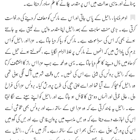
پہنانے اور مذہبی عدالت میں اس پر مقدمہ چلانے کا حکم صادر کر دیتا ہے۔
ادھر ڈیسیا ، راحیل کے پاس جاتی اور اس سے مارکس کو معاف کر دینے کی درخواست
کرتی ہے۔ بڑی منت سماجت کے بعد راحیل اپنا مقدمہ واپس لے لیتی ہے یہ جانتے
ہوئے بھی کہ اس کی سزا موت ہے۔ مارکس کو رِہا کر دیا جاتا ہے۔ عزرا اور راحیل کو اس
جرم کی پاداش میں کہ انھوں نے مارکس پر غلط الزام لگایا ہے ، کھولتے ہوئے تیل کے
کڑھاؤ میں ڈال دینے کا حکم دیا جاتا ہے۔ یہی وہ لمحہ ہے جب عزرا اس راز کا انکشاف کرتا
ہے کہ راحیل بروٹس کی بیٹی ہے اس کی نہیں۔ جس وقت شہر میں آگ لگی ہوئی تھی
وہ راحیل کو بچا کر لے آیا تھا اور اسے اپنی بچی کی طرح پرورش کیا۔ بروٹس عزرا کی فراخ
دلی ، عالی ظرفی اور انساں دوستی کا قائل ہو جاتا ہے اور راحیل کو اپنے سینے سے لگا لیتا
ہے۔ راحیل یہ پسند کرتی ہے کہ وہ عزرا ہی کے ساتھ رہے اور بروٹس بھی بخوشی اُسے
اِس کی اجازت دے دیتا ہے کہ وہ جس مذہب میں پروان چڑھی ہے اور جس کی گود میں
اس کی پرورش ہوئی ہے ، زندگی بھر اسی کے ساتھ رہے۔ آخر میں مارکس ، راحیل سے