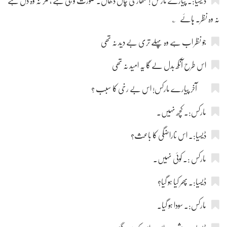
ڈ یسیا:۔ پیارے مارکس ! تمھاری چال ڈھال۔ صورت وہی ہے ، مگر نہ وہ دل ہے
نہ وہ نظر۔ ہائے ؂
جو نظر اب ہے وہ پہلے تری بے دید نہ تھی
اس طرح آنکھ بدل لے گا یہ امید نہ تھی
آخر پیارے مارکس! اس بے رخی کا سبب ؟
مارکس:۔ کچھ نہیں۔
ڈیسیا:۔ اس ناراضگی کا باعث؟
مارکس :۔ کوئی نہیں۔
ڈیسیا:۔ پھر کیا ہو گیا؟
مارکس:۔ سودا ہو گیا۔