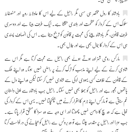
بادشاہ کا رول مختصر ہی سہی مگر راحیل کے لیے اس کا عادلانہ رویہ اور منصفانہ
سلوک اس کے کردار کو عظمت اور بلندی بخشتا ہے۔ ایک طرف بیٹا ہے اور دوسری
طرف قانون، مگر بادشاہ بیٹے کی محبت پر قانون کو ترجیح دیتا ہے۔ اس کی انصاف پسندی
ہی اس کے کردار کا جمال بھی ہے اور جلال بھی۔
مارکس رومی شہزادہ ہوتے ہوئے بھی راحیل سے محبت کرتا ہے مگر اس سے
شادی کرنے کے لیے اپنے مذہب کو ترک کرنے پر راضی نہیں ہوتا۔ وہ اپنے ملک
کے قانون کے خلاف کسی یہودی لڑکی سے شادی نہیں کر سکتا لیکن وہ اپنے دل کے
ہاتھوں مجبور ہے اور راحیل کو بھُلا بھی نہیں سکتا۔ راحیل جب بادشاہ سے اپنی داستانِ
غم سناتی ہے تو مارکس اپنے جرم کا اقرار کرنے میں ہچکچاتا نہیں۔ یہی اس کے کردار کی
خوبی ہے کہ وہ سچ کا دامن نہیں چھوڑتا اور اسی وجہ سے وہ سزا کا مستحق قرار پاتا ہے۔
جب عزرا اور راحیل پر مقدمہ چلتا ہے تو وہ بروٹس سے راحیل کو بچانے کی درخواست کرتا