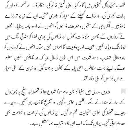
مختلف تھئیٹریکل کمپنیوں میں کام کیا۔ اپنی کمپنی قائم کی، متواتر ڈرامے لکھے ، خود ان کی
ہدایت کاری کی ا ور ڈرامے کھیلنے کے معیار کو بلندی بخشی۔ ان کے زیادہ تر ڈرامے
ماخوذ ہیں۔ انگریزی کے مقبول و معروف ڈراموں کو انھوں نے اردو جامہ پہنایا۔ انھوں
نے کرداروں کے ناموں،مکالمات،گانوں اور ڈراموں کی پوری فضا کو مشرقی رنگ میں
ایسا رنگ دیا کہ کہیں اجنبیت اور پردیسیت کا احساس نہیں ہوتا۔ انھوں نے کرداروں کو
ہندوستانی تہذیب و معاشرت میں اس طرح ڈھال دیا کہ وہ نامانوس نہیں معلوم
ہوتے۔ اپنے چست مکالموں، اعلیٰ پایہ کے گانوں،بر جستہ گوئی اور زبان کے اعلیٰ معیار
سے ان ڈراموں کو ادبی وقار بخشا۔
بیسویں صدی میں سنیما کا چلن عام ہونا شروع ہوا تو تھئیٹر اور اسٹیج پر پھر زوال
کے سائے منڈلانے لگے۔ فلمیں عوامی دلچسپی اور تفریح کا ذریعہ بن گئیں۔ دھیرے
دھیرے تھئیٹر کی عوامی مقبولیت ختم ہو گئی۔ ان ڈراموں کی طباعت و اشاعت بھی
معدوم ہوتی گئی۔ یہاں تک کہ اب ان کا دستیاب ہونا مشکل ہے۔