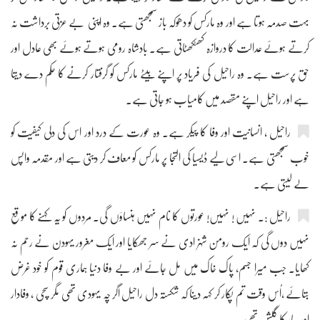
بہت صدمہ ہوتا ہے اور وہ مارکس کو دھوکہ باز سمجھتی ہے۔ وہ اپنی بے عزتی برداشت نہ
کرتے ہوئے عدالت کا دروازہ کھٹکھٹاتی ہے۔ بادشاہ رومی ہوتے ہوئے بھی عادل اور
حق پرست ہے۔ وہ راحیل کی فریاد پر اپنے بیٹے مارکس کو گرفتار کرنے کا حکم دے دیتا
ہے اور راحیل اپنے مقصد میں کامیاب ہو جاتی ہے۔
راحیل ، انسانیت اور وفا کا پیکر ہے۔ وہ عورت کے درد اور اس کی دلی کیفیت کو
خوب سمجھتی ہے۔ اسی لیے ڈیسیا کی التجا پر مارکس کو معاف کر دیتی ہے اور مقدمہ واپس
لے لیتی ہے۔
راحیل :۔ نہیں ! نہیں! عورتوں کا نام نہیں ہنساؤں گی۔ مردوں کو یہ کہنے کا موقع
نہیں دوں گی کہ ایک رومن شہزادی نے سر جھکایا اور ایک مغرور یہودن نے رحم نہ
کھایا۔ جب میرا جسم، پاک خاک میں مل جائے اور بے وفا دنیا ہماری قوم کو خود غرض
بتائے ،اُس وقت تم پکار کر کہہ دینا کہ شکستہ دل راحیل اگر چہ یہودی تھی مگر سچی ، وفادار
اور پیار کا گلشن تھی۔