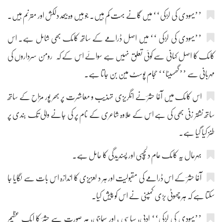
’’یہودی کی لڑکی‘‘ میں گانے بہت کم ہیں۔ جو ہیں وہ بیحد دلکش اور مترنم ہیں۔
’’یہودی کی لڑکی ‘‘ میں اصل ڈرامے کے ساتھ کامک بھی شامل ہے۔ اس
کامک کا اصل کہانی سے کوئی تعلق نہیں ہے سوائے اس کے کہ رومن سرداروں کی
مہربانی سے ’’گھسیٹا‘‘ حجام پوسٹ مین بن جاتا ہے۔
اس کامک میں آغا حشرؔ نے انگریزی تہذیب و معاشرت پر بھر پور مزاح کے ساتھ
ساتھ نشتر زنی بھی کی ہے اس کے علاوہ شاعری کے نام پر کی جانے والی تُک بندی پر
طنز کیا گیا ہے۔
بہرحال یہ کامک عام دلچسپی اور پسندیدگی کا حامل ہے۔
آغا حشرؔ کے اس ڈرامے کی مقبولیت اور ہر د لعزیزی کا اندازہ اس بات سے لگایا جا
سکتا ہے کہ ہر چھوٹی بڑی کمپنی نے اس کو پیش کیا۔
’’یہودی کی لڑکی‘‘ ادبی، سیاسی ، اور سماجی، ہر صورت سے حشرؔ کا ایک عظیم