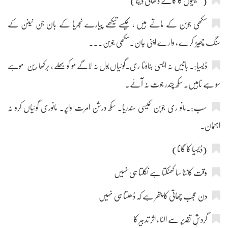
(سہیلیوں کا گاتے دکھائی دینا)
سکھی جوبن کے ماتے ہیں ، کیسے تیکھے پیارے نجریا کے بان جن نینن کے
سنگ چھیڑ کرے ، وارے اپنی جان۔سکھی جوبن...
ڈیسیا:۔ باتیں نہ ایسی بناؤنا ری۔گوئیاں بول نہ لاگے مو کو بھلے ، برکھا رین موہے
سو ہے ناہیں۔ سکھ چندر جوت نہ آئے۔
سب:۔مانو ری جوبن کیسی سندریا۔ سکھ درشن امرت واپر۔ مانوری گوئیاں کرو نہ
ابھمان۔
(ڈیسیا کا گانا)
وقت کانٹا سا کھٹکتا ہے نکلتا ہی نہیں
دن عجب چھاتی کا پتھر ہے کہ ڈھلتا ہی نہیں
گردشِ تقدیر سے الٹا ، اثر تدبیر کا