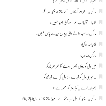
ڈیسیا:۔ ہوش و والــحواس کدھر گئے ؟
مارکس:۔ محروم آرزوؤں کے ساتھ وہ بھی مر گئے۔
ڈیسیا:۔ تو کیا اب تم سے کوئی امید نہیں؟
مارکس:۔ امید دلانے والی چیز ہی میرے پاس نہیں۔
ڈیسیا:۔ وہ کیا؟
مارکس:۔ دل!
میں دل کو روؤں گا دل روئے گا عمر بھر مجھ کو
نہ میری دل کو خبر ہے ، نہ دل کی ہے خبر مجھ کو
ڈیسیا:۔ ارے یہ کیا رمز ، کیا معمہ ہے ؟
مارکس:۔ یہی کہ دل اب نکما ہے۔ میرا ساتھ چھوڑ دو ، اپنا ہاتھ ہٹا لو۔