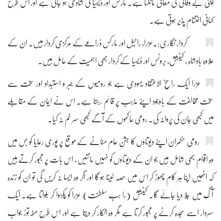
اپنی بے وفائی کی معافی مانگتا ہے۔ مارکس اور ڈیسیا کی شادی ہو جاتی ہے اور اس طرح
کہانی اختتام پذیر ہوتی ہے۔
کردار نگاری:۔عزرا، راحیل اور مارکس ڈرامے کے مرکزی کردار ہیں۔ ان کے
علاوہ بادشاہ ، کینشش، بروٹس اور ڈیسیا کے کردار بھی اہمیت کے حامل ہیں۔
عزرا ایک راسخ الاعتقاد یہودی ہے جو رومیوں کے جبر و استبداد اور سخت سے
سخت مخالفت کے باوجود اپنے مذہب پر قائم رہتا ہے۔ اس نے ایمان کے مقابلے
میں کبھی جان کی پروانہ کی۔ رومی حاکموں کے آگے کبھی سر خم نہ کیا۔
رومی حکمران اپنے دیوتاؤں کا جشنِ عام منانے کے موقع پر پوری رعایا کو جس میں
وہ اقوام بھی شامل ہیں جو ان کے دیوتاؤں کو نہیں مانتیں ، اس بات پر مجبور کرتے ہیں
کہ انھیں اپنا ہر کام چھوڑ کر اس میں حصہ لینا ہو گا اور اگر وہ ایسا نہ کریں گی تو ان کو زندہ
آگ میں جلا دیا جائے گا۔ کینشش (را ہبِ سلطنت) عزرا کو پکڑوا کر بلواتا ہے۔ ایک
سردار اسے سجدہ کرنے پر مجبور کرتا ہے مگر وہ انکار کر دیتا ہے اور اس طرح منھ توڑ جواب