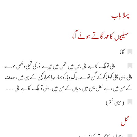
پہلا باب
سہیلیوں کا حمد گاتے ہوئے آنا
گانا
والی تو جگ کا ہے مالی،جل میں تھل میں تیرے نور کی تجلی دیکھی مورے
والی، ڈالی ڈالی کوئلیا کوکے گن تورے ، برگ وبار کوہسار ہرا بھرا،کُنجن کے بن میں ، صدف
کے من میں ، ہے لعل یمن میں ،سیّاں کے من میں۔والی تو جگ کا ہے مالی ...
(سین ختم)
محل