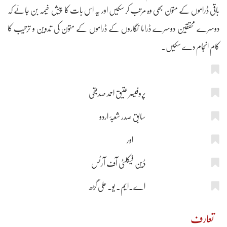
باقی ڈراموں کے متون بھی وہ مرتب کر سکیں اور یہ اس بات کا پیش خیمہ بن جائے کہ
دوسرے محققین دوسرے ڈراما نگاروں کے ڈراموں کے متون کی تدوین و ترتیب کا
کام انجام دے سکیں۔
پروفیسر عتیق احمد صدیقی
سابق صدر شعبۂ اردو
اور
ڈین فیکلٹی آف آرٹس
اے۔ایم۔ یو۔ علی گڑھ
تعارف