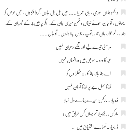
دیکھو بلماں موری ، بالی عمر یا ... میں بل بل جاؤں، گروا لگاؤں ، سجن موہن کو
رجھاؤں ، آؤ جان، ہوئے نیناں دشمن میری جان کے ، جگر پر ہیں چر کے نجربان کے ،
دلدار ، غم خوار، جان نثار ! توپ ہ جوبن اپنا واروں۔ آؤ جان ...
مر مٹی تیرے لیے اور تجھے دھیان نہیں
غیر کا درد نہ ہو جس میں وہ انسان نہیں
اے دغا باز، جفا کار نہ ٹھکرا دل کو
توڑنا سہل ہے پر جوڑنا آسان نہیں
ڈیسیا:۔ مارکس! میرے پیارے دل رُبا !
مارکس:۔ڈیسیا! تم یہاں کس فراق میں ؟
ڈ یسیا:۔ تمھارے اشتیاق میں ؂