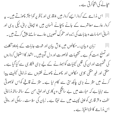
بچانے کی التجا کرتی ہے۔
اس ڈرامے کے کردار ایسے کردار ہیں جو قاری اور ناظر پر گہرا تأثر چھوڑتے ہیں۔ یہ
کردار ہمارے معاشرے کے جانے پہچانے انسان ہیں جو اچھائی برائی،نیکی بدی اور
انسانی احساسات و جذبات کی زندہ اور متحرک تصویریں ہمارے سامنے پیش کرتے ہیں۔
زبان و بیان:۔مکالموں میں جوشِ بیان اور شدتِ جذبات کے باوجود تکلّف
اور تصنّع بہت کم ہے۔ تشبیہات خوبصورت اور د ل آویز ہیں۔ اشعار کا استعمال کرداروں
کی شخصیت اور ان کی قلبی کیفیات کو ابھارنے کے لیے بڑی فنکاری سے کیا گیا ہے۔
مفقیٰ اور غیر مقفیٰ نثری مکالموں اور چھوٹے چھوٹے فقروں سے ڈرامائی کیفیت پیدا
کرنے میں حشر نے بڑی چابکدستی سے کام لیا ہے۔ حشرؔ نے قافیے کو اس خوبصورتی
سے نباہا ہے کہ عبارت میں بے ساختگی و پرکاری اور ادبی حسن کے ساتھ ساتھ ڈرامائی
لطف و اثر قاری کو اپنی لپیٹ میں لے لیتا ہے۔ زبان کی سلاست ، سادگی اور روانی
اس ڈرامے کا طرّۂ امتیاز ہے۔