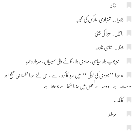
زنانہ
ڈیسیا :۔ شہزادی، مارکس کی محبوبہ
راحیل : عزرا کی بیٹی
جونا:۔ شاہی خادمہ
نیز چوب دار، سپاہی ، منادی والا، گانے والی سہیلیاں ، سردار وغیرہ
*عزرا ’’یہودی کی لڑکی ‘‘ میں مرد کا کردار ہے ، اس لئے عزرا لکھنا ہی صحیح اور
درست ہے۔ دوسرے نسخوں میں عذرا لکھا ہے جو غلط ہے۔
کامک
مردانہ