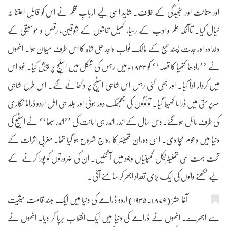
اور متانت اور سنجیدگی کے خلاف۔ شاید اسی لیے اربابِ قلم نے اس کو قابلِ اعتنا نہ
خیال کیا۔ تاآنکہ علم و ادب کے رسیا، کھیل تماشوں کے شوقین، رقص و موسیقی کے
دلدادہ اور جدت پسند طبع کے مالک نواب واجد علی شاہ کا اس طرف میلان ہوا۔ انھوں
نے ’’رادھا کنھیا کا قصہ‘‘ کو ۱۸۴۳ء میں رہس کی شکل میں اسٹیج پر پیش کیا۔ خود اس
میں کردار ادا کیا۔ اور بھی کئی رہس اس شاہی اسٹیج پر دکھائے گئے۔ اس طرح شاہی
سرپرستی میں ڈراما کھیلا گیا۔ تو لوگوں کی جھجھک دور ہوئی اور جلد ہی اہل اردو ڈراما نگاری
کی طرف مائل ہو گئے۔ دس سال کے اندر اندر ہی امانت کی ’’اندر سبھا‘‘ نے اسٹیج کی
دنیا میں دھوم مچا دی۔ اسی دوران تھیئٹر کا رواج شروع ہو گیا تھا۔ مغربی اثرات کے
تحت بہت سی تھئیٹریکل کمپنیاں وجود میں آ گئیں۔ ان کی ضرورتوں کو پورا کرنے کے
لیے لکھنے والوں کی ایک بڑی تعداد ابھر کر سامنے آئی۔
آغا حشرؔ (۱۸۷۹۔۱۹۳۵) اردو ڈرامے کی دنیا میں ایک بلند قامت حیثیت
سے ابھرے۔ انھوں نے ڈرامے کی دنیا میں ایک انقلاب برپا کر دیا۔ انھوں نے