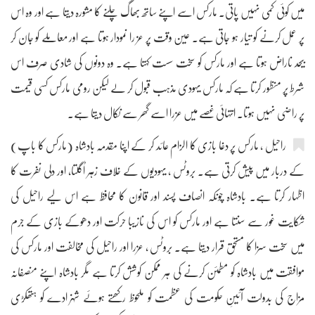
میں کوئی کمی نہیں پاتی۔ مارکس اسے اپنے ساتھ بھاگ چلنے کا مشورہ دیتا ہے اور وہ اس
پر عمل کرنے کو تیار ہو جاتی ہے۔ عین وقت پر عز را نمودار ہوتا ہے اور معاملے کو جان کر
بیحد ناراض ہوتا ہے اور مارکس کو سخت سست کہتا ہے۔ وہ دونوں کی شادی صرف اس
شرط پر منظور کرتا ہے کہ مارکس یہودی مذہب قبول کر لے لیکن رومی مارکس کسی قیمت
پر راضی نہیں ہوتا۔ انتہائی غصے میں عزرا اسے گھر سے نکال دیتا ہے۔
راحیل ، مارکس پر دغا بازی کا الزام عائد کر کے اپنا مقدمہ بادشاہ (مارکس کا باپ)
کے دربار میں پیش کرتی ہے۔ بروٹس ، یہودیوں کے خلاف زہر اُگلتا، اور دلی نفرت کا
اظہار کرتا ہے۔ بادشاہ چونکہ انصاف پسند اور قانون کا محافظ ہے اس لیے راحیل کی
شکایت غور سے سنتا ہے اور مارکس کو اس کی نازیبا حرکت اور دھوکے بازی کے جرم
میں سخت سزا کا مستحق قرار دیتا ہے۔ بروٹس ، عزرا اور راحیل کی مخالفت اور مارکس کی
موافقت میں بادشاہ کو مطمئن کرنے کی ہر ممکن کوشش کرتا ہے مگر بادشاہ اپنے منصفانہ
مزاج کی بدولت آئینِ حکومت کی عظمت کو ملحوظ رکھتے ہوئے شہزادے کو ہتھکڑی