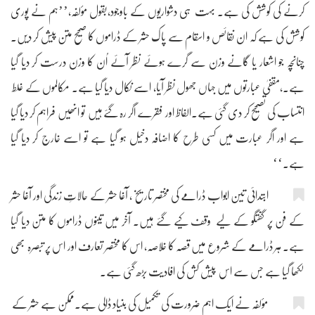
کرنے کی کوشش کی ہے۔ بہت ہی دشواریوں کے باوجود،بقول مؤلفہ،’’ہم نے پوری
کوشش کی ہے کہ ان نقائص و اسقام سے پاک حشر کے ڈراموں کا صحیح متن پیش کر دیں۔
چنانچہ جو اشعار یا گانے وزن سے گرے ہوئے نظر آئے اُن کا وزن درست کر دیا گیا
ہے۔،مقفیٰ عبارتوں میں جہاں جھول نظر آیا، اسے نکال دیا گیا ہے۔ مکالموں کے غلط
انتساب کی تصحیح کر دی گئی ہے۔الفاظ اور فقرے اگر رہ گئے ہیں تو انھیں فراہم کر دیا گیا
ہے اور اگر عبارت میں کسی طرح کا اضافہ دخیل ہو گیا ہے تو اسے خارج کر دیا گیا
ہے۔‘‘
ابتدائی تین ابواب ڈرامے کی مختصر تاریخ ، آغا حشر کے حالاتِ زندگی اور آغا حشر
کے فن پر گفتگو کے لیے وقف کیے گئے ہیں۔ آخر میں تینوں ڈراموں کا متن دیا گیا
ہے۔ ہر ڈرامے کے شروع میں قصہ کا خلاصہ، اس کا مختصر تعارف اور اس پر تبصرہ بھی
لکھا گیا ہے جس سے اس پیش کش کی افادیت بڑھ گئی ہے۔
مؤلفہ نے ایک اہم ضرورت کی تکمیل کی بنیاد ڈالی ہے۔ممکن ہے حشر کے