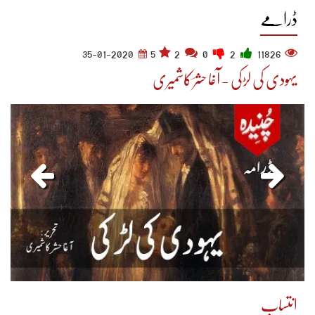
ڈرامے
35-01-2020
5
2
0
2
11826
یہودی کی لڑکی - آغا حشرؔ کاشمیری
انتساب