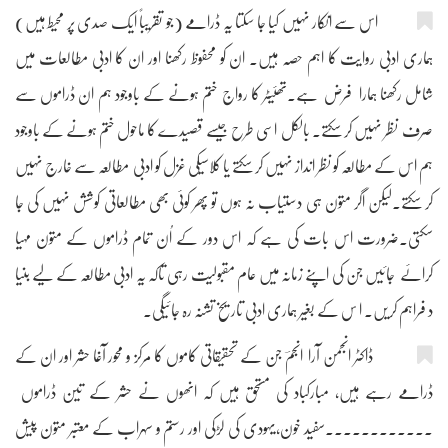
اس سے انکار نہیں کیا جا سکتا یہ ڈرامے (جو تقریباً ایک صدی پر محیط ہیں)
ہماری ادبی روایت کا اہم حصہ ہیں۔ ان کو محفوظ رکھنا اور ان کا ادبی مطالعات میں
شامل رکھنا ہمارا فرض ہے۔تھئیٹر کا رواج ختم ہونے کے باوجود ہم ان ڈراموں سے
صرف نظر نہیں کر سکتے۔ بالکل اسی طرح جیسے قصیدے کا ماحول ختم ہونے کے باوجود
ہم اس کے مطالعہ کو نظر انداز نہیں کر سکتے یا کلاسیکی غزل کو ادبی مطالعہ سے خارج نہیں
کر سکتے۔لیکن اگر متون ہی دستیاب نہ ہوں تو پھر کوئی بھی مطالعاتی کوشش نہیں کی جا
سکتی۔ضرورت اس بات کی ہے کہ اس دور کے اُن تمام ڈراموں کے متون مہیا
کرائے جائیں جن کی اپنے زمانہ میں عام مقبولیت رہی تاکہ یہ ادبی مطالعہ کے لیے بنیا
د فراہم کریں۔ ا س کے بغیر ہماری ادبی تاریخ تشنہ رہ جائیگی۔
ڈاکٹر انجمن آرا انجمؔ جن کے تحقیقاتی کاموں کا مرکز و محور آغا حشر اور ان کے
ڈرامے رہے ہیں، مبارکباد کی مستحق ہیں کہ انھوں نے حشر کے تین ڈراموں
............سفید خون،یہودی کی لڑکی اور رستم و سہراب کے معتبر متون پیش