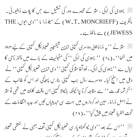
یہودی کی لڑکی ، حشرؔ کے تیسرے دور کی تمثیل ہے جس کا پلاٹ ڈبلیو۔ٹی۔
مانکریف (W.T. MONCRIEFF) کے میلو ڈرا ما ’’دی جیوس، THE
JEWESS)) سے ماخوذ ہے۔
حشرؔ نے ’’یہ ڈراما اپنی دوسری کمپنی انڈین شیکسپئیر تھیئٹریکل کمپنی کے لیے ۱۹۱۳
میں لکھا‘‘۔(۲۷) ’’ یہودی کی لڑکی ‘‘ کی مقبولیت کے بارے میں ڈاکٹر نامی کا
خیال ہے ’’یہودی کی لڑکی، ، خود آغا حشرؔ کی کمپنی’’ دی انڈین تھئیٹر یکل کمپنی‘‘ نے
دہلی میں اسٹیج کیا۔ دوسرے سال جب کمپنی بنارس پہونچی اور اس کو طالب کے
’’کرشمۂ قدرت‘‘ سے مقابلہ کرنا پڑا کیونکہ بالیوالا کمپنی اس وقت کلکتہ میں تھی تو حشرؔ
نے اصل ڈراما ، سین اور کرداروں میں بہت سی تبدیلیاں کیں اور جدید انتظامات کے
تحت الفریڈ تھیئٹر میں پیش کیا‘‘۔(۲۸)
’’ اس کے بعد ’’دی نیو کھٹاؤ پارسی تھئیٹریکل کمپنی آف بمبئی نے لکشمی تھیئٹر