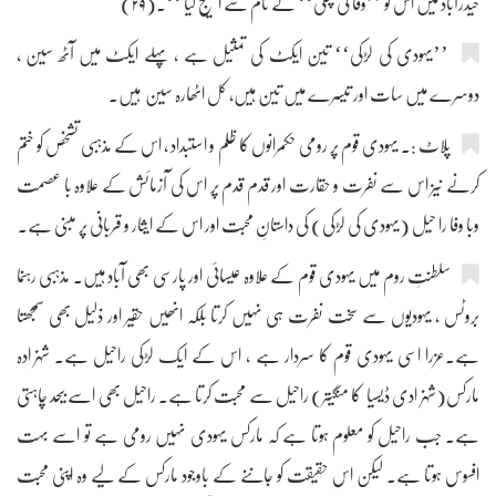
حیدرآباد میں اس کو ’’وفا کی پتلی‘‘ کے نام سے اسٹیج کیا ‘‘۔(۲۹)
’’یہودی کی لڑکی‘‘ تین ایکٹ کی تمثیل ہے ، پہلے ایکٹ میں آٹھ سین ،
دوسرے میں سات اور تیسرے میں تین ہیں، کل اٹھارہ سین ہیں۔
پلاٹ :۔ یہودی قوم پر رومی حکمرانوں کا ظلم و استبداد ، اس کے مذہبی تشخص کو ختم
کرنے نیز اس سے نفرت و حقارت اور قدم قدم پر اس کی آزمائش کے علاوہ با عصمت
وبا وفا را حیل (یہودی کی لڑکی) کی داستانِ محبت اور اس کے ایثار و قربانی پر مبنی ہے۔
سلطنتِ روم میں یہودی قوم کے علاوہ عیسائی اور پارسی بھی آباد ہیں۔ مذہبی رہنما
بروٹس ، یہودیوں سے سخت نفرت ہی نہیں کرتا بلکہ انھیں حقیر اور ذلیل بھی سمجھتا
ہے۔عزرا اسی یہودی قوم کا سردار ہے ، اس کے ایک لڑکی راحیل ہے۔ شہزادہ
مارکس(شہزادی ڈیسیا کا منگیتر) راحیل سے محبت کرتا ہے۔ راحیل بھی اسے بیحد چاہتی
ہے۔ جب راحیل کو معلوم ہوتا ہے کہ مارکس یہودی نہیں رومی ہے تو اسے بہت
افسوس ہوتا ہے۔ لیکن اس حقیقت کو جاننے کے باوجود مارکس کے لیے وہ اپنی محبت