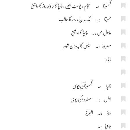
گھسیٹا :۔ حجام ، پوسٹ مین ، چمپا کا خاوند روز کا عاشق
مسیتا :۔ ایک بیرا ، روز کا طالب
پھول من :۔ چمپا کا عاشق
مسٹر وڈ :۔ ایلس کا بدمزاج شوہر
زنانہ
چمپا :۔ گھسیٹا کی بیوی
ایلس :۔ مسٹر وڈ کی بیوی
روز :۔ الفریڈ
بڑھیا :۔