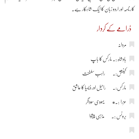
کارنامہ اور اردو زبان کا ایک شاہکار ہے۔
ڈرامے کے کردار
مردانہ
بادشاہ :۔ مارکس کا باپ
کینشش:۔ راہبِ سلطنت
مارکس:۔ راحیل اور ڈیسیا کا عاشق
عزرا :۔* یہودی سوداگر
بروٹس :۔ مذہبی پیشوا