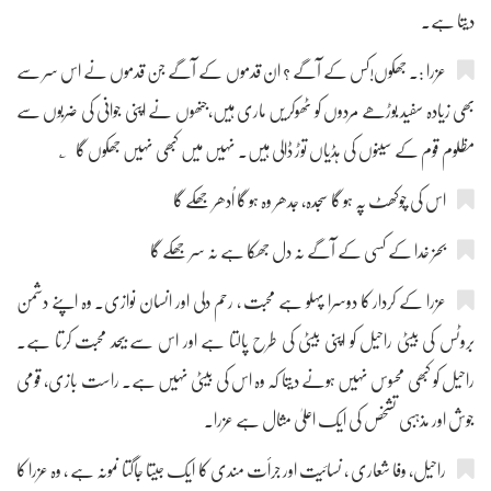
دیتا ہے۔
عزرا :۔ جھکوں!کس کے آگے ؟ ان قدموں کے آگے جن قدموں نے اس سر سے
بھی زیادہ سفید بوڑھے مردوں کو ٹھوکریں ماری ہیں،جنھوں نے اپنی جوانی کی ضربوں سے
مظلوم قوم کے سینوں کی ہڈیاں توڑ ڈالی ہیں۔ نہیں میں کبھی نہیں جھکوں گا ؂
اس کی چوکھٹ پہ ہو گا سجدہ، جدھر وہ ہو گا اُدھر جھکے گا
بحز خدا کے کسی کے آگے نہ دل جھکا ہے نہ سر جھکے گا
عزرا کے کردار کا دوسرا پہلو ہے محبت ، رحم دلی اور انسان نوازی۔ وہ اپنے دشمن
بروٹس کی بیٹی راحیل کو اپنی بیٹی کی طرح پالتا ہے اور اس سے بیحد محبت کرتا ہے۔
راحیل کو کبھی محسوس نہیں ہونے دیتا کہ وہ اس کی بیٹی نہیں ہے۔ راست بازی، قومی
جوش اور مذہبی تشخص کی ایک اعلیٰ مثال ہے عزرا۔
راحیل، وفا شعاری ، نسائیت اور جرأت مندی کا ایک جیتا جاگتا نمونہ ہے ، وہ عزرا کا