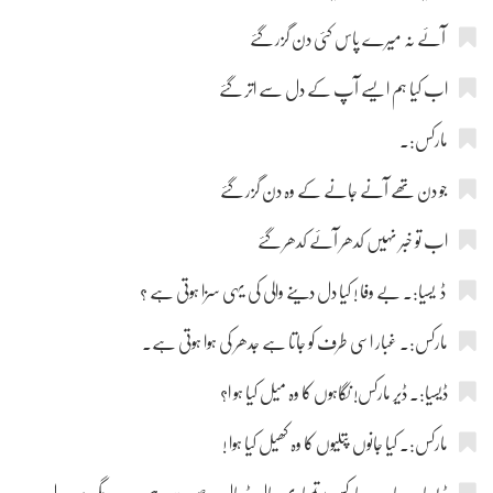
آئے نہ میرے پاس کئی دن گزر گئے
اب کیا ہم ایسے آپ کے دل سے اتر گئے
مارکس:۔
جو دن تھے آنے جانے کے وہ دن گزر گئے
اب تو خبر نہیں کدھر آئے کدھر گئے
ڈ یسیا:۔ بے وفا ! کیا دل دینے والی کی یہی سزا ہوتی ہے ؟
مارکس:۔ غبار اسی طرف کو جاتا ہے جدھر کی ہوا ہوتی ہے۔
ڈیسیا:۔ ڈیر مارکس! نگاہوں کا وہ میل کیا ہو ا؟
مارکس:۔ کیا جانوں پتلیوں کا وہ کھیل کیا ہوا !