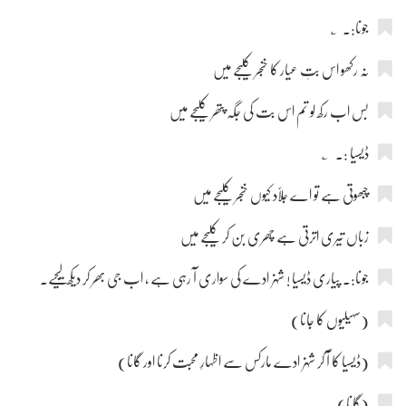
جونا:۔ ؂
نہ رکھو اس بتِ عیار کا خنجر کلیجے میں
بس اب رکھ لو تم اس بت کی جگہ پتھر کلیجے میں
ڈیسیا :۔ ؂
چبھوتی ہے تو اے جلاّد کیوں خنجر کلیجے میں
زباں تیری اترتی ہے چھری بن کر کلیجے میں
جونا:۔ پیاری ڈیسیا ! شہزادے کی سواری آ رہی ہے ، اب جی بھر کر دیکھ لیجیے۔
(سہیلیوں کا جانا)
(ڈیسیا کا آ کر شہزادے مارکس سے اظہارِ محبت کرنا اور گانا)
(گانا)