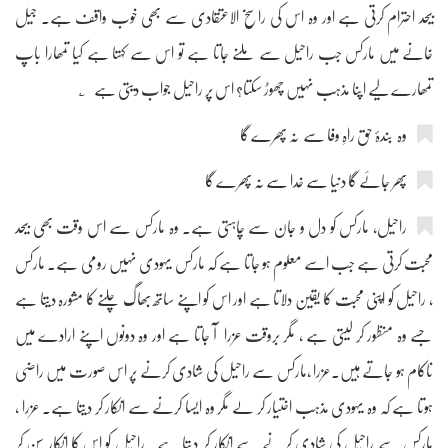
بیحد احترام کرتی ہے اور وہ اس کی راسخ الاعتقادی سے بھی خوب واقف ہے۔ جیل
خانے میں مارکس جب راحیل سے ملنے جاتا ہے تو اس سے کہتا ہے کیا تمھارا باپ
تمھارے لیے اپنا مذہب نہیں چھوڑ سکتا؟ اس پر راحیل جواب دیتی ہے ؂
وہ بندۂ حق راہِ وفا سے نہ پھرے گا
پھر جائے گا دنیا سے خدا سے نہ پھرے گا
راحیل، مارکس کو دل و جان سے چاہتی ہے۔ وہ مارکس سے اس وقت بھی بیحد
محبت کرتی ہے جب اسے معلوم ہو جاتا ہے کہ مارکس یہودی نہیں رومی ہے۔ مارکس
، راحیل کو اپنی محبت کا یقین دلاتا ہے اور اس کو اپنے ساتھ بھاگ چلنے کا مشورہ دیتا ہے
جسے وہ منظور کر لیتی ہے ، مگر بروقت عزرا آ جاتا ہے اور وہ دونوں اپنے ارادے میں
ناکام ہو جاتے ہیں۔عزرا ،مارکس سے راحیل کی شادی کرنے پر اس صورت میں راضی
ہوتا ہے کہ وہ یہودی مذہب اختیار کر لے مگر وہ ایسا کرنے سے انکار کر دیتا ہے۔ عزرا ،
مارکس سے راحیل کی شادی کرنے سے انکار کر دیتا ہے۔ راحیل کو اس کا انکار سن کر