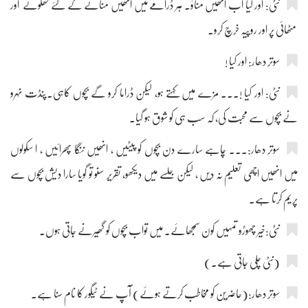
نٹی: اور کیا اب انھیں مناؤ۔ ہر ڈرامے میں انھیں منانے کے لئے کھلونے اور
مٹھائی پر اور روپیہ خرچ کرو۔
سوتر دھار: اور کیا !
نٹی: اور کیا !۔۔۔ مزے میں کہتے ہو، لیکن ڈراما کرو گے بچوں کاہی۔پنڈت نہرو
نے بچوں سے محبت کی، کہ سب ہی کو شوق ہو گیا۔
سوتر دھار:۔۔۔ چاہے سارے دن بچوں کو پیٹیں ، انھیں ننگا پھرائیں ، ا سکولوں
میں انھیں اچھی تعلیم نہ دیں ، لیکن جلسے میں دیکھو، تقریر سنو تو گویا سارا دیش بچوں سے
پریم کرتا ہے۔
نٹی:خیر چھوڑو تمہیں کون سمجھائے۔ میں تواب بچوں کو گھیرنے جاتی ہوں۔
(نٹی چلی جاتی ہے۔)
سوتر دھار:(حاضرین کو مخاطب کرتے ہوئے) آپ نے ٹیگور کا نام سنا ہے۔