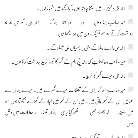
لالہ جی:نہیں ، میں سننا چاہتا ہوں ، کیا کہتے ہیں شہباز خاں۔
میر صاحب:بتا دوں۔۔۔ وہ۔۔۔ وہ کہتا ہے کہ۔۔۔ لالہ جی! تم ہی ہو، جو
برداشت کرتے ہو، ہم تو ایک دن میں مزا چکھا دیں۔
لالہ جی:ارے بتاؤ گے بھی یا پہلیاں ہی بجھاؤ گے۔
میر صاحب:وہ کہتا ہے کہ لالہ تیج رام کے گھر کا آدھا خرچ برداشت کرتا ہوں۔
لالہ جی:میرے گھر کا خرچ۔
میر صاحب: اور کیا !اس کے تعلقات میرے گھر سے ہیں۔ میرے یہاں سے
عورتیں اس کے گھر جاتی ہیں۔ میں ان کے گھر میں اچار کے گھڑے بھجواتا ہوں اور
میں سوئیٹر۔۔۔ خیر چھوڑو بھی۔۔۔ مجھے کیا پڑی ہے کہ تمہارے معاملات میں دخل
دوں۔
لالہ جی:ارے یہ تم کیا کہہ رہے ہو؟