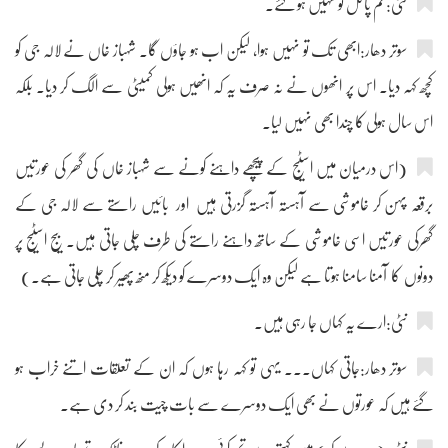
نٹی:تم پاگل تو نہیں ہو گئے۔
سوتر دھار:ابھی تک تو نہیں ہوا، لیکن اب ہو جاؤں گا۔ شہباز خاں نے لالہ جی کو
کچھ کہہ دیا۔ اس پر انھوں نے نہ صرف یہ کہ انھیں ہولی کمیٹی سے الگ کر دیا۔ بلکہ
اس سال ہولی کا چندا بھی نہیں لیا۔
(اس درمیان میں اسٹیج کے پیچھے داہنے کونے سے شہباز خاں کی گھر کی عورتیں
برقعہ پہن کر خاموشی سے آہستہ آہستہ گزرتی ہیں اور بائیں راستے سے لالہ جی کے
گھرکی عورتیں اسی خاموشی کے ساتھ داہنے راستے کی طرف چلی جاتی ہیں۔ بیج اسٹیج پر
دونوں کا آمنا سامنا ہوتا ہے لیکن وہ ایک دوسرے کو دیکھ کر منھ پھیر کر چلی جاتی ہے۔)
نٹی:ارے یہ کہاں جا رہی ہیں۔
سوتر دھار:جاتی کہاں۔۔۔ یہی تو کہہ رہا ہوں کہ ان کے تعلقات اتنے خراب ہو
گئے ہیں کہ عورتوں نے بھی ایک دوسرے سے بات چیت بند کر دی ہے۔