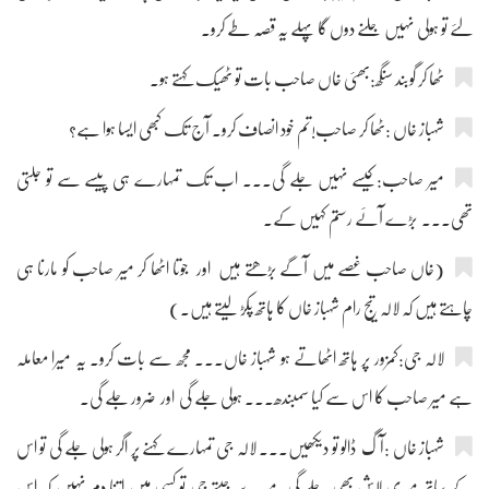
لئے تو ہولی نہیں جلنے دوں گا پہلے یہ قصہ طے کرو۔
ٹھا کر گوبند سنگھ:بھئی خاں صاحب بات تو ٹھیک کہتے ہو۔
شہباز خاں :ٹھا کر صاحب!تم خود انصاف کرو۔ آج تک کبھی ایسا ہوا ہے؟
میر صاحب:کیسے نہیں جلے گی۔۔۔ اب تک تمہارے ہی پیسے سے تو جلتی
تھی۔۔۔ بڑے آئے رستم کہیں کے۔
(خاں صاحب غصے میں آگے بڑھتے ہیں اور جوتا اٹھا کر میر صاحب کو مارنا ہی
چاہتے ہیں کہ لالہ تیج رام شہباز خاں کا ہاتھ پکڑ لیتے ہیں۔)
لالہ جی:کمزور پر ہاتھ اٹھاتے ہو شہباز خاں۔۔۔ مجھ سے بات کرو۔ یہ میرا معاملہ
ہے میر صاحب کا اس سے کیا سمبندھ۔۔۔ ہولی جلے گی اور ضرور جلے گی۔
شہباز خاں :آگ ڈالو تو دیکھیں۔۔۔ لالہ جی تمہارے کہنے پر اگر ہولی جلے گی تو اس
کے ساتھ میری لاش بھی جلے گی۔میرے جیتے جی تو کسی میں اتنا دم نہیں کہ اس