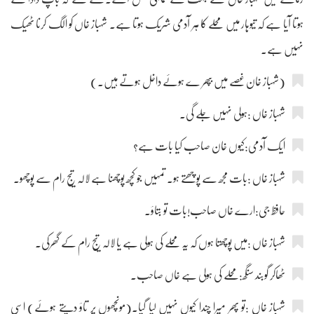
ہوتا آیا ہے کہ تیوہار میں محلے کا ہر آدمی شریک ہوتا ہے۔ شہباز خاں کو الگ کرنا ٹھیک
نہیں ہے۔
(شہباز خان غصے میں بپھر ے ہوئے داخل ہوتے ہیں۔)
شہباز خاں :ہولی نہیں جلے گی۔
ایک آدمی:کیوں خان صاحب کیا بات ہے؟
شہباز خاں :بات مجھ سے پوچھتے ہو۔ تمہیں جو کچھ پوچھنا ہے لالہ تیج رام سے پوچھو۔
حافظ جی:ارے خاں صاحب!بات تو بتاؤ۔
شہباز خاں :میں پوچھتا ہوں کہ یہ محلے کی ہولی ہے یا لالہ تیج رام کے گھرکی۔
ٹھاکر گوبند سنگھ:محلے کی ہولی ہے خاں صاحب۔
شہباز خاں :تو پھر میرا چندا کیوں نہیں لیا گیا۔(مونچھوں پر تاؤ دیتے ہوئے) اسی