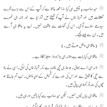
میر صاحب:یہ تومیں ہی کیا سارا محلہ جانتا ہے کہ آپ کے اس سے بڑے گہرے
تعلقات ہیں اور شہباز خاں نے آپ کو شیشے میں اتار لیا ہے اور لالہ جی ٹھہرے
سیدھے سادے آدمی۔ اس کی گھات سے واقف نہیں۔ اب یہ حافظ جی آ رہے
ہیں۔ ان سے پوچھ لیجئے۔
(حافظ جی داخل ہوتے ہیں۔)
حافظ جی:کیا بات ہے؟لالہ جی بڑا زوردار سوئیٹر نکالا ہے۔
لالہ جی:ارے بھائی۔ وہ ہماری بچی خالدہ ہے نا۔ شہباز خاں کی لڑکی۔اسی نے بنا
ہے بچی کا شوق ہے اور اس کی ضد ہے کہ قمیض کے اوپر پہنوں۔ اب تم جانتے ہو
بچوں کی ضد تو رکھنا ہی پڑتی ہیں۔
حافظ جی:ہاں کیوں نہیں۔ لیکن میر صاحب سے کیا باتیں ہو رہی ہیں۔
میر صاحب:حافظ صاحب!سچ سچ کہنا کہ شہباز خاں کیسا آدمی ہے۔