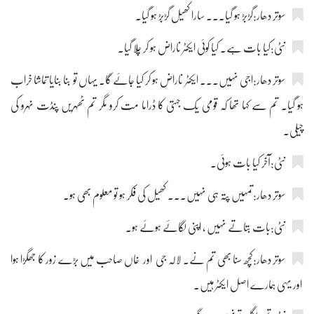
سوتر دھار:گڑبڑ ہو گیا۔۔۔ سارا کھیل گڑبڑ ہو گیا۔
نٹی:کیا بات ہے۔ کیا کوئی ایکٹر ناراض ہو کر چلا گیا۔
سوتر دھار:اجی نہیں۔۔۔ ایکٹر ناراض ہو کر کیا جائے گا۔ یہاں تو بنا بنایا تماشا خراب
ہو گیا۔ تم سے کہا تھا کہ قومی یک جہتی کا ڈراما مت کرو مگر تم ٹھہریں پنڈت نہرو کی
چیلی۔
نٹی:آخر کیا بات ہوئی۔
سوتر دھار:تمہیں پتہ ہی نہیں۔۔۔ کھیل کی فکر ہو تو معلوم بھی ہو۔
نٹی:بات بتاتے نہیں ، اپنی لگائے ہوئے ہو۔
سوتر دھار:کچھ سنا بھی تم نے۔ لالہ جی اور خاں صاحب میں بڑے زور کا جھگڑا ہوا
اور یہی ہمارے اصل ایکٹر ہیں۔