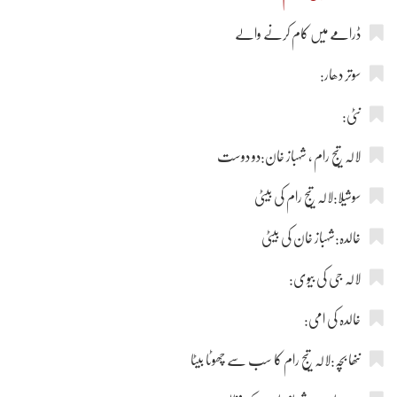
ڈرامے میں کام کرنے والے
سوتر دھار:
نٹی:
لالہ تیج رام ، شہباز خان:دو دوست
سوشیلا:لالہ تیج رام کی بیٹی
خالدہ:شہباز خان کی بیٹی
لالہ جی کی بیوی:
خالدہ کی امی:
ننھا بچہ:لالہ تیج رام کا سب سے چھوٹا بیٹا