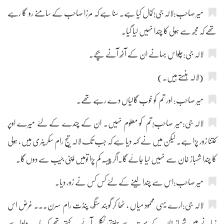
میر صاحب:لالہ جی!کمال کیا ہے۔ سنا ہے کہ مرزا صاحب کے سامنے رو گا رہے
تھے کہ مجھ سے ہولی کا چندا نہیں لیا گیا۔
لالہ جی:چلواس بہانے ان کے آٹھ آنے بچے۔
(لالہ ہنستے ہیں۔)
میر صاحب: اور تم کو خوب گالیاں دے رہے تھے۔
لالہ جی:میر صاحب!تم کو معلوم نہیں۔ ان کے چندے کے لئے میرے اوپر
کتنا زور پڑا ہے۔ لیکن میں نے کہہ دیا ہے کہ جب تک لالہ تیج رام سکریٹری ہیں ، ہولی
کا چندا شہباز خان سے نہیں لیا جائے گا۔اگر پیسہ کم پڑا تومیں اپنی جیب سے دوں گا۔
میر صاحب:اس سے چندا لینے کے لئے کس کس نے زور دیا۔
لالہ جی:ارے یہی محمود میاں ، ٹھا کر گوبند سنگھ، پنڈت رام سرن۔۔۔ غرض اس
زمانے میں شہباز خاں کے بہت سے حمایتی نکل آئے۔ کہتے تھے کہ باپ دادا سے