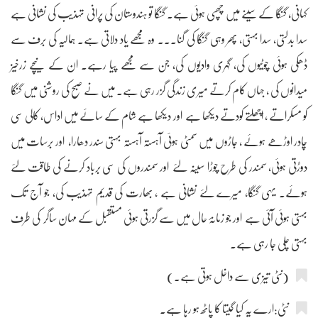
کہانی، گنگا کے سینے میں چھپی ہوئی ہے۔ گنگا تو ہندوستان کی پرانی تہذیب کی نشانی ہے
سدا بدلتی، سدا بہتی، پھر وہی گنگا کی گنا۔۔۔ وہ مجھے یاد دلاتی ہے۔ ہمالیہ کی برف سے
ڈھکی ہوئی چوٹیوں کی، گہری وادیوں کی، جن سے مجھے پیا رہے۔ ان کے نیچے زرخیز
میدانوں کی ، جہاں کام کرتے میری زندگی گزر رہی ہے۔ میں نے صبح کی روشنی میں گنگا
کو مسکراتے ، اچھلتے کودتے دیکھا ہے اور دیکھا ہے شام کے سائے میں اداس، کالی سی
چادر اوڑھے ہوئے ، جاڑوں میں سمٹی ہوئی آہستہ آہستہ بہتی سندر دھارا، اور برسات میں
دوڑتی ہوئی، سمندر کی طرح چوڑا سینہ لئے اور سمندروں کی سی برباد کرنے کی طاقت لئے
ہوئے۔ یہی گنگا، میرے لئے نشانی ہے ، بھارت کی قدیم تہذیب کی، جو آج تک
بہتی ہوئی آئی ہے اور جو زمانۂ حال میں سے گزرتی ہوئی مستقبل کے مہان ساگر کی طرف
بہتی چلی جا رہی ہے۔
(نٹی تیزی سے داخل ہوتی ہے۔)
نٹی:ارے یہ کیا گیتا کا پاٹھ ہو رہا ہے۔