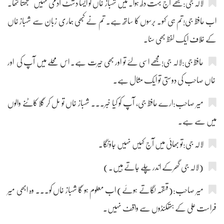
لالہ جی:مجھے آج بہت دکھ ہوا۔ میں شہباز خاں کو ایسا دشٹ آدمی نہیں سمجھتا تھا۔
اب حافظ جی!تم ہی کہو۔ برسوں کا ساتھ ہے۔ تم نے کبھی ہماری زبان سے شہباز خاں
کے خلاف ایک لفظ بھی سنا۔
حافظ جی:لالہ جی!مجھے اسی لئے تو اور بھی حیرت ہے۔ اس محلے میں آپ کی اور
خاں صاحب کی دوستی تو ایک مثال ہے۔
میر صاحب:ارے حافظ جی، آپ کو کیا خبر۔۔۔ شہباز خاں تو مل کر گلا کاٹنے والوں
میں سے ہے۔
لالہ جی:تو بھائی میں آج کہیں نہیں جاؤنگا۔
(لالہ جی گھرکے اندر چلے جاتے ہیں۔)
میر صاحب:(قہقہہ لگاتے ہوئے) اب معلوم ہو گا شہباز خاں کو۔۔۔ وہ ابھی میر
فراست علی کے ہتھکنڈوں سے واقف نہیں۔