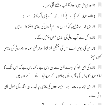
خالدہ:جی چچا!میں سویٹر کا ناپ دیکھنے آئی ہوں۔
(خالدہ سویٹر کے ایک پلے کو لالہ جی کے پاس آ کر ناپتی ہے۔)
لالہ جی:ارے بیٹی!یہ کیا کر رہی ہو۔ ہم تو روئی کی بنڈی پہننے والے ہیں۔
خالدہ:کل سے آپ روئی کی بنڈی نہیں پہنیں گے۔
لالہ جی کی بیوی:ارے جس کی بھتیجی اتنا اچھا سویٹر بنتی ہو۔ وہ پھر روئی کی بنڈی
کیوں پہنے۔
خالدہ کی امی: اور کیا !بڑے شوق سے بن رہی ہے۔ کہہ رہی ہے کہ اسی رنگ کا
ابا کا سویٹر بھی بنوں گی تا کہ دونوں بھائیوں کے سویٹر ایک رنگ کے ہو جائیں۔
لالہ جی:اچھا یہ بات ہے۔ جیسے بیلوں کی جوڑی پر ایک ہی رنگ کی جھول ڈالی
جاتی ہے۔