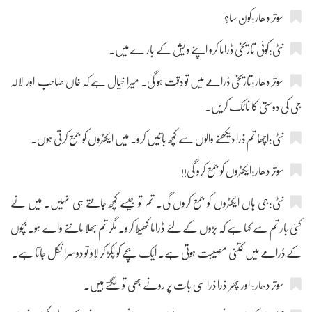
سوتر دھار:کون سا؟
نٹی:کوئی تاریخی ڈراما کرو اپنے دیش کے بار ے میں۔
سوتر دھار:تاریخی ڈرامے میں تو دقت ہو گی۔ میرا خیال ہے کہ خاں صاحب اور لالہ
جی کی دوستی کا ناٹک کریں۔
نٹی:اچھا تم ذرا دیکھنے والوں سے کچھ باتیں کرو۔ میں ایکٹروں کو جمع کرتی ہوں۔
سوتر دھار:ایکٹروں کو جمع کرو گی!!
نٹی:جی ہاں ایکٹروں کو جمع کروں گی۔ تم تو جیسے کچھ جانتے ہی نہیں۔ میں نے
کئی بار تم سے کہا ہے کہ بڑوں کے لئے ڈراما کھیلا کرو۔ مگر تم بھلا ماننے والے ہو۔ بچوں
کے ڈرامے میں کتنی مصیبت ہوتی ہے۔ ایک بچے کو پکڑ کر لاؤ تو دوسرا نکل جاتا ہے۔
سوتر دھار: اور پھر ذرا ذرا سی بات پر رونے بھی تو لگتے ہیں۔