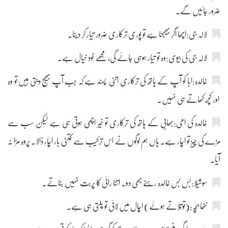
ضرور جائیں گے۔
لالہ جی:اچھا اگر بھیجنا ہے تو پوری ترکاری ضرور تیار کر دینا۔
لالہ جی کی بیوی:وہ تو تیار ہوہی جائے گی، مجھے خود خیال ہے۔
خالدہ:ابا کو آپ کے ہاتھ کی ترکاری اتنی پسند ہے کہ جب آپ بھیج دیتی ہیں تو وہ
اور کچھ کھاتے ہی نہیں۔
خالدہ کی امی:بھابی کے ہاتھ کی ترکاری تو خیر اچھی ہوتی ہی ہے لیکن سب سے
مزے کی چیز تو اچار ہے۔ ہاں ہم لوگوں نے اس ترکیب سے کتنی بار اچار ڈالا۔ پروہ مزا نہ
آیا۔
سوشیلا:بس بس خالدہ رہنے بھی دو۔ اتنا رائی کا پربت نہیں بناتے۔
ننھا بچہ:(توتلاتے ہوئے) اچال میں لائی تو پلتی ہی ہے۔