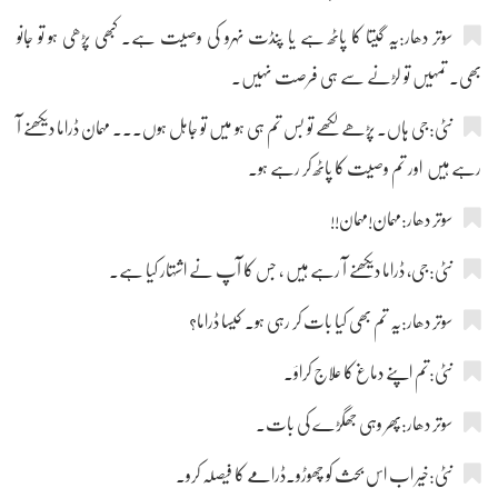
سوتر دھار:یہ گیتا کا پاٹھ ہے یا پنڈت نہرو کی وصیت ہے۔ کبھی پڑھی ہو تو جانو
بھی۔ تمہیں تو لڑنے سے ہی فرصت نہیں۔
نٹی:جی ہاں۔ پڑھے لکھے تو بس تم ہی ہو میں تو جاہل ہوں۔۔۔ مہمان ڈراما دیکھنے آ
رہے ہیں اور تم وصیت کا پاٹھ کر رہے ہو۔
سوتر دھار:مہمان!مہمان!!
نٹی:جی، ڈراما دیکھنے آ رہے ہیں ، جس کا آپ نے اشتہار کیا ہے۔
سوتر دھار:یہ تم بھی کیا بات کر رہی ہو۔ کیسا ڈراما؟
نٹی:تم اپنے دماغ کا علاج کراؤ۔
سوتر دھار:پھر وہی جھگڑے کی بات۔
نٹی:خیر اب اس بحث کو چھوڑو۔ڈرامے کا فیصلہ کرو۔