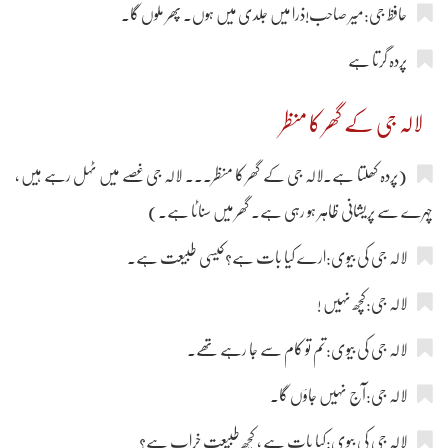
حافظ جی:میر صاحب!ذرا میں جلدی میں ہوں۔ پھر ملوں گا۔
پردہ گرتا ہے
لالہ جی کے گھر کا منظر
(پردہ کھلتا ہے۔لالہ جی کے گھر کا منظر۔۔۔ لالہ جی غصے میں ٹہل رہے ہیں ،
چہرے سے پریشانی ظاہر ہو رہی ہے۔ گھر میں سناٹا ہے۔)
لالہ جی کی بیوی:ارے کیا بات ہے؟کیسی طبیعت ہے۔
لالہ جی:کچھ نہیں !
لالہ جی کی بیوی:تم تو کام سے جا رہے تھے۔
لالہ جی:آج نہیں جاؤں گا۔
لالہ جی کی بیوی:کیا بات ہے ، کچھ طبیعت خراب ہے؟