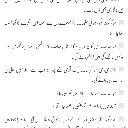
میں چنگاری بھی ڈال دے۔
ٹھاکر گوبند سنگھ: بھائی سنو۔۔۔ ذرا ٹھنڈے دل سے سنو۔ اس جھگڑے کا کچھ فیصلہ
ہونا چاہئے۔
میر صاحب:اس کا فیصلہ یہ ہو گا کہ خاں صاحب اپنی اٹھنی سے اپنے گھر میں ہولی
جلائیں۔ محلے کی ہولی تو ابھی جلے گی۔
حافظ جی:جی اور کیا۔۔۔ ایک آدمی کے چندا نہ دینے سے بھلا کہیں ہولی کی
ساعت ٹالی جائے گی۔
میر صاحب: اور کیا۔۔۔ لالہ جی تم ہولی جلاؤ۔
شہباز خاں :ذرا ہم بھی تو دیکھیں کیسے جلاتے ہو۔
ٹھاکر گوبند سنگھ:تھوڑی دیر کے لئے سب خاموش ہو جاؤ۔ میں ایک بات پوچھتا ہوں