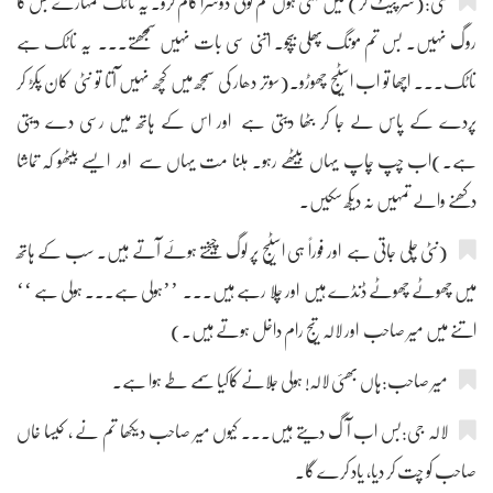
نٹی:(سر پیٹ کر) میں کہتی ہوں تم کوئی دوسرا کام کرو۔ یہ ناٹک تمہارے بس کا
روگ نہیں۔ بس تم مونگ پھلی بیچو۔ اتنی سی بات نہیں سمجھتے۔۔۔ یہ ناٹک ہے
ناٹک۔۔۔ اچھا تو اب اسٹیج چھوڑو۔(سوتر دھار کی سمجھ میں کچھ نہیں آتا تو نٹی کان پکڑ کر
پردے کے پاس لے جا کر بٹھا دیتی ہے اور اس کے ہاتھ میں رسی دے دیتی
ہے۔)اب چپ چاپ یہاں بیٹھے رہو۔ ہلنا مت یہاں سے اور ایسے بیٹھو کہ تماشا
دکھنے والے تمہیں نہ دیکھ سکیں۔
(نٹی چلی جاتی ہے اور فوراً ہی اسٹیج پر لوگ چیختے ہوئے آتے ہیں۔ سب کے ہاتھ
میں چھوٹے چھوٹے ڈنڈے ہیں اور چلا رہے ہیں۔۔۔ ’’ہولی ہے۔۔۔ ہولی ہے ‘‘
اتنے میں میر صاحب اور لالہ تیج رام داخل ہوتے ہیں۔)
میر صاحب:ہاں بھئی لالہ! ہولی جلانے کاکیا سمے طے ہوا ہے۔
لالہ جی:بس اب آگ دیتے ہیں۔۔۔ کیوں میر صاحب دیکھا تم نے ، کیسا خاں
صاحب کو چت کر دیا، یاد کرے گا۔