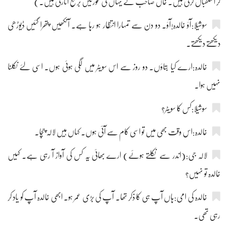
کر استقبال کرتی ہیں۔ خاں صاحب کے یہاں کی عورتیں برقع اتارتی ہیں۔)
سوشیلا:آؤ خالدہ!آؤ۔ دو دن سے تمہارا انتظار ہو رہا ہے۔ آنکھیں پتھرا گئیں ڈیوڑھی
دیکھتے دیکھتے۔
خالدہ:ارے کیا بتاؤں۔ دو روز سے اس سویٹر میں لگی ہوئی ہوں۔ اسی لئے نکلنا
نہیں ہوا۔
سوشیلا:کس کا سویٹر؟
خالدہ:اس وقت بھی میں تو اسی کام سے آئی ہوں۔ کہاں ہیں لالہ چچا۔
لالہ جی:(اندر سے نکلتے ہوئے) ارے بھائی یہ کس کی آواز آ رہی ہے۔ کہیں
خالدہ تو نہیں؟
خالدہ کی امی:ہاں آپ ہی کا ذکر تھا۔ آپ کی بڑی عمر ہو۔ ابھی خالدہ آپ کو یاد کر
رہی تھی۔