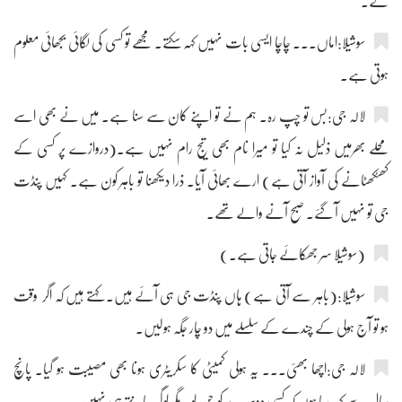
گے۔
سوشیلا:اماں۔۔۔ چاچا ایسی بات نہیں کہہ سکتے۔ مجھے تو کسی کی لگائی بجھائی معلوم
ہوتی ہے۔
لالہ جی:بس تو چپ رہ۔ ہم نے تو اپنے کان سے سنا ہے۔ میں نے بھی اسے
محلے بھرمیں ذلیل نہ کیا تو میرا نام بھی تیج رام نہیں ہے۔(دروازے پر کسی کے
کھٹکھٹانے کی آواز آتی ہے) ارے بھائی آیا۔ ذرا دیکھنا تو باہر کون ہے۔ کہیں پنڈت
جی تو نہیں آ گئے۔ صبح آنے والے تھے۔
(سوشیلا سر جھکائے جاتی ہے۔)
سوشیلا:(باہر سے آتی ہے) ہاں پنڈت جی ہی آئے ہیں۔ کہتے ہیں کہ اگر وقت
ہو تو آج ہولی کے چندے کے سلسلے میں دو چار جگہ ہولیں۔
لالہ جی:اچھا بھئی۔۔۔ یہ ہولی کمیٹی کا سکریٹری ہونا بھی مصیبت ہو گیا۔ پانچ
سال سے کہہ رہا ہوں کہ کسی دوسرے کو چن لو۔ مگر لوگ مانتے ہی نہیں۔