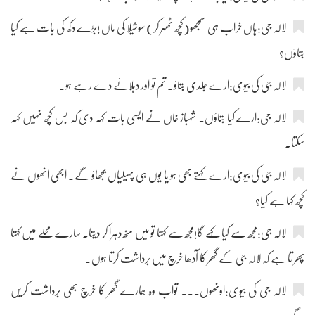
لالہ جی:ہاں خراب ہی سمجھو(کچھ ٹھہر کر) سوشیلا کی ماں !بڑے دکھ کی بات ہے کیا
بتاؤں؟
لالہ جی کی بیوی:ارے جلدی بتاؤ۔ تم تو اور دہلائے دے رہے ہو۔
لالہ جی:ارے کیا بتاؤں۔ شہباز خاں نے ایسی بات کہہ دی کہ بس کچھ نہیں کہہ
سکتا۔
لالہ جی کی بیوی:ارے کہتے بھی ہو یا یوں ہی پہیلیاں بجھاؤ گے۔ ابھی انھوں نے
کچھ کہا ہے کیا؟
لالہ جی:مجھ سے کیا کہے گا!مجھ سے کہتا تو میں منھ دہرا کر دیتا۔ سارے محلے میں کہتا
پھر تا ہے کہ لالہ جی کے گھر کا آدھا خرچ میں برداشت کرتا ہوں۔
لالہ جی کی بیوی:اونھوں۔۔۔ تواب وہ ہمارے گھر کا خرچ بھی برداشت کریں