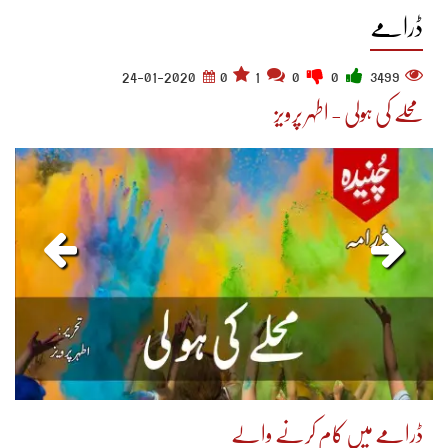
ڈرامے
24-01-2020
0
1
0
0
3499
محلے کی ہولی - اطہر پرویز
ڈرامے میں کام کرنے والے