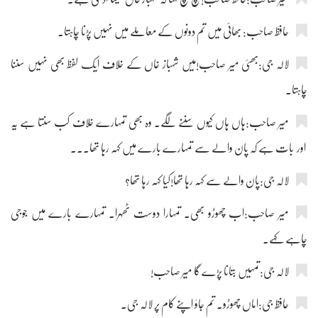
حافظ صاحب: بھائی میں تم دونوں کے معاملے میں نہیں پڑنا چاہتا۔
لالہ جی:بھئی میر صاحب!میں شہباز خاں کے خلاف ایک لفظ بھی نہیں سننا
چاہتا۔
میر صاحب:ہاں ہاں کیوں سننے لگے۔ وہ بھی تمہارے خلاف کب سنتا ہے یہ
اور بات ہے کہ پان والے سے تمہارے بارے میں کہہ رہا تھا۔۔۔
لالہ جی:پان والے سے کہہ رہا تھا!کیا کہہ رہا تھا؟
میر صاحب:اب چھوڑو بھی۔ تمہارا دوست ٹھہرا۔ تمہارے بارے میں جوجی
چاہے کہے۔
لالہ جی:تمہیں بتانا پڑے گا میر صاحب!
حافظ جی:اماں چھوڑو۔ تم جاؤ اپنے کام پر لالہ جی۔