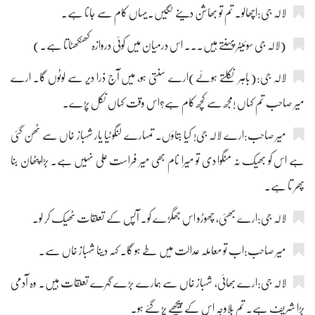
لالہ جی:اچھالو۔ تم تو بھاشن دینے لگیں۔یہاں کام سے جانا ہے۔
(لالہ جی سوئیٹر پہنتے ہیں۔۔۔ اس درمیان میں کوئی دروازہ کھٹکھٹاتا ہے۔)
لالہ جی:(باہر نکلتے ہوئے)ارے سنتی ہو، میں آج ذرا دیر سے لوٹوں گا۔ ارے
میر صاحب تم کہاں !مجھ سے کچھ کام ہے؟اس وقت کہاں نکل پڑے۔
میر صاحب:ارے لالہ جی! کیا بتاؤں۔ تمہارے لنگوٹیا یار شہباز خاں سے ٹھن گئی
ہے اس کو بھیک نہ منگوا دی تو میرا نام بھی میر فراست علی نہیں ہے۔ بڑا پٹھان بنا
پھر تا ہے۔
لالہ جی:ارے بھئی، چھوڑو اس جھگڑے کو۔ آپس کے تعلقات ٹھیک کر لو۔
میر صاحب:اب تو معاملہ عدالت میں طے ہو گا۔ کہہ دینا شہباز خاں سے۔
لالہ جی:ارے بھائی، شہباز خاں سے ہمارے بڑے گہرے تعلقات ہیں۔ وہ آدمی
بڑا شریف ہے۔ تم بلاوجہ اس کے پیچھے پڑ گئے ہو۔