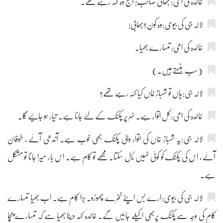
خالدہ کی امی: بھائی صاحب! آج وہ کہہ رہے تھے۔
لالہ جی کی بیوی:وہ کون؟بھابی!
خالدہ کی امی:تمہارے بھیا۔
(سب ہنستے ہیں۔)
لالہ جی:ہاں تو شہباز خاں کیا کہہ رہے تھے؟
خالدہ کی امی:کل اتوار ہے۔ نہر پر پکنک کے لئے جانا ہے۔ تیار ہو جائیے گا۔
لالہ جی:یہ شہباز خاں کی اتوار والی پکنک بھی خوب ہے۔ آندھی آئے ، طوفان
آئے ، اس کی پکنک کو کوئی نہیں ٹال سکتا۔ مجھے تو کام ہے۔ اس بار میرا جانا تو مشکل
ہے۔
لالہ جی کی بیوی:ارے بس اپنے نخرے چھوڑو۔ بڑا کام ہے۔ اب بھیا تمہارے
کام کی وجہ سے پکنک پربھی اکیلے جائیں گے۔ خالدہ کہہ دینا بھیا سے کہ تمہارے چچا