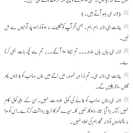
(لالہ جی باہر آتے ہیں۔)
پنڈت جی:لالہ رام رام۔ بھئی اگر آپ کو تکلیف نہ ہو تو ذرا دو چار آدمیوں سے مل
لیں۔
لالہ جی:ہاں ہاں ضرور۔۔۔ تم اچھا ہوا آ گئے۔۔۔ تم سے کچھ بات بھی کرنا
ہے۔
پنڈت جی:لالہ جی۔ تم ذرا دیر ٹھہرو۔ میں اتنے میں خاں صاحب کو بلا لاؤں پھر
تینوں ساتھ چلیں گے۔
لالہ جی:خاں صاحب کو بلانے کی کوئی ضرورت نہیں۔ ان کے بغیر کوئی کام
نہیں رکتا۔ بڑا آیا سیٹھ ساہوکار کہیں کا۔ میرے گھرکا خرچ برداشت کرتا ہے۔اس کو مزا
نہ چکھا دوں تو لالہ شیو رام کی اولاد نہیں۔