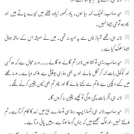
میر صاحب:ٹھیک کہہ رہا ہوں۔ یاد رکھو۔ زیادہ میٹھے میں کیڑے پڑتے ہیں اور
پھر وہ آدمی اچھا نہیں۔
لالہ جی:مجھے شہباز خاں سے یہ امید نہ تھی۔ میں نے ہمیشہ اس کے ساتھ بھائی
جیسا سلوک کیا ہے۔
میر صاحب:یہی تو کہتا ہوں لالہ!تم گائے ہو گائے۔۔۔ ورنہ مجال ہے کہ وہ کسی
اور کو کوئی بات کہہ کر نکل جائے اور یہ بھی ہماری بیوقوفی ہے جو کہہ دیا ہے۔ ورنہ محلے
میں کسے دلچسپی ہے جوتم سے کہنے جائے گا اور پھر تم بھی کیوں یقین کرنے لگے۔
لالہ جی:اگر بات سچی ہو گی تو کیسے یقین نہ کروں گا۔
میر صاحب:لالہ جی!تمہارا چپ رہنا ہی تو ہمارے حق میں زہر کا کام کرتا ہے۔تم
بولتے نہیں اور لوگ سمجھتے ہیں کہ جہاں گڑھا ہوتا ہے ، وہیں پانی مرتا ہے۔