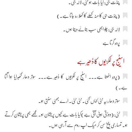
پنڈت جی:کیا بات ہو گئی، لالہ جی۔
(پنڈت جی کا منہ کھلے کا کھلا رہ جاتا ہے۔)
لالہ جی:چلو ابھی سب بتائے دیتا ہوں۔
پردہ گرتا ہے
اسٹیج پر لکڑیوں کا ڈھیر ہے
(پردہ اٹھتا ہے۔۔۔ اسٹیج پر لکڑیوں کا ڈھیر ہے۔۔۔ سوتر دھار گھبرایا ہوا آتا
ہے۔)
سوتر دھار:یہ نٹی کہاں گئی۔ نٹی نٹی۔ ارے بھئی سنتی ہو۔
نٹی:(دوڑتی ہوئی آتی ہے)کیا بات ہے کیوں پریشان ہو۔ مجھے بھی پریشان کرتے
ہو۔ تمہاری چیخ سن کر میک اپ روم سے آ رہی ہوں۔