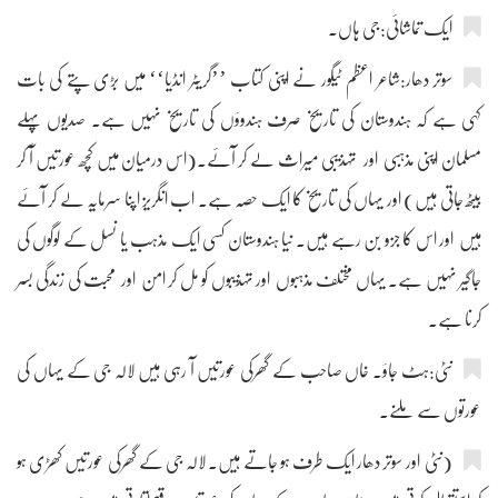
ایک تماشائی:جی ہاں۔
سوتر دھار:شاعر اعظم ٹیگور نے اپنی کتاب ’’گریٹر انڈیا‘‘ میں بڑی پتے کی بات
کہی ہے کہ ہندوستان کی تاریخ صرف ہندوؤں کی تاریخ نہیں ہے۔ صدیوں پہلے
مسلمان اپنی مذہبی اور تہذیبی میراث لے کر آئے۔(اس درمیان میں کچھ عورتیں آ کر
بیٹھ جاتی ہیں) اور یہاں کی تاریخ کا ایک حصہ ہے۔ اب انگریز اپنا سرمایہ لے کر آئے
ہیں اور اس کا جزو بن رہے ہیں۔ نیا ہندوستان کسی ایک مذہب یا نسل کے لوگوں کی
جاگیر نہیں ہے۔ یہاں مختلف مذہبوں اور تہذیبوں کو مل کر امن اور محبت کی زندگی بسر
کرنا ہے۔
نٹی:ہٹ جاؤ۔ خاں صاحب کے گھرکی عورتیں آ رہی ہیں لالہ جی کے یہاں کی
عورتوں سے ملنے۔
(نٹی اور سوتر دھار ایک طرف ہو جاتے ہیں۔ لالہ جی کے گھرکی عورتیں کھڑی ہو