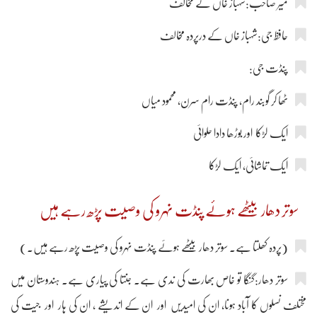
میر صاحب:شہباز خاں کے مخالف
حافظ جی:شہباز خاں کے درپردہ مخالف
پنڈت جی:
ٹھا کر گوبند رام، پنڈت رام سرن، محمود میاں
ایک لڑکا اور بوڑھا دادا حلوائی
ایک تماشائی، ایک لڑکا
سوتر دھار بیٹھے ہوئے پنڈت نہرو کی وصیت پڑھ رہے ہیں
(پردہ کھلتا ہے۔ سوتر دھار بیٹھے ہوئے پنڈت نہرو کی وصیت پڑھ رہے ہیں۔)
سوتر دھار:گنگا تو خاص بھارت کی ندی ہے۔ جنتا کی پیاری ہے۔ ہندوستان میں
مختلف نسلوں کا آباد ہونا، ان کی امیدیں اور ان کے اندیشے ، ان کی ہار اور جیت کی