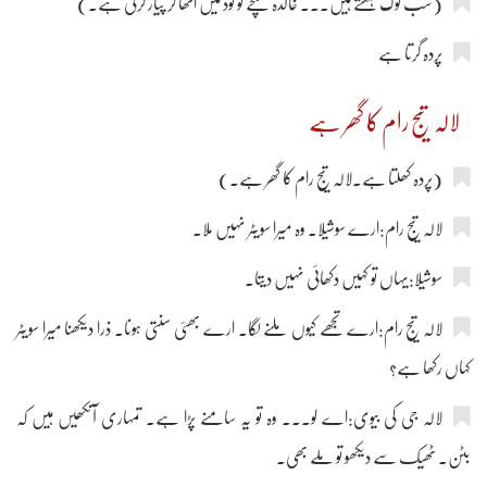
(سب لوگ ہنستے ہیں۔۔۔ خالدہ بچے کو گود میں اٹھا کر پیار کرتی ہے۔)
پردہ گرتا ہے
لالہ تیج رام کا گھر ہے
(پردہ کھلتا ہے۔لالہ تیج رام کا گھر ہے۔)
لالہ تیج رام:ارے سوشیلا۔ وہ میرا سویٹر نہیں ملا۔
سوشیلا:یہاں تو کہیں دکھائی نہیں دیتا۔
لالہ تیج رام:ارے تجھے کیوں ملنے لگا۔ ارے بھئی سنتی ہونا۔ ذرا دیکھنا میرا سویٹر
کہاں رکھا ہے؟
لالہ جی کی بیوی:اے لو۔۔۔ وہ تو یہ سامنے پڑا ہے۔ تمہاری آنکھیں ہیں کہ
بٹن۔ ٹھیک سے دیکھو تو ملے بھی۔