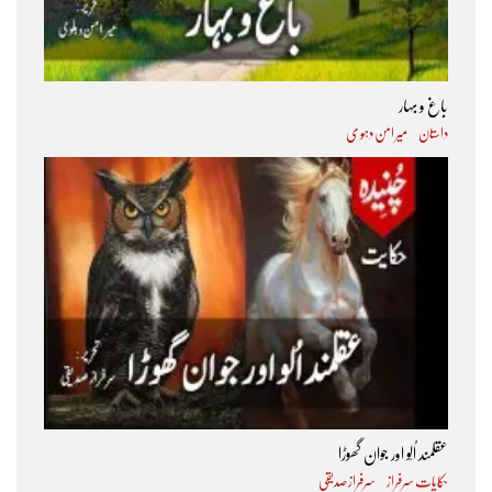
باغ و بہار
داستان
میر امن دہو ی
عقلمند اُلّو اور جوان گھوڑا
حکایات سرفراز
سرفراز صدیقی