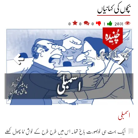
بچوں کی کہانیاں
0
0
0
1
2031
اسمبلی
ایک بہت ہی خوبصورت باغ تھا۔ اس میں طرح طرح کے خوش نما پھول کھلے