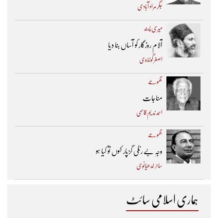
جگر مراد آبادی
میری پسند
آلام روزگار کو آساں بنا دیا
اصغر گونڈوی
مجموعے
مناجات
احمد ندیم قاسمی
مجموعے
وجہِ بے رنگی گزپار کہوں تو کیا ہو
ساحر لدھیانوی
ہماری اسلامی سائٹ