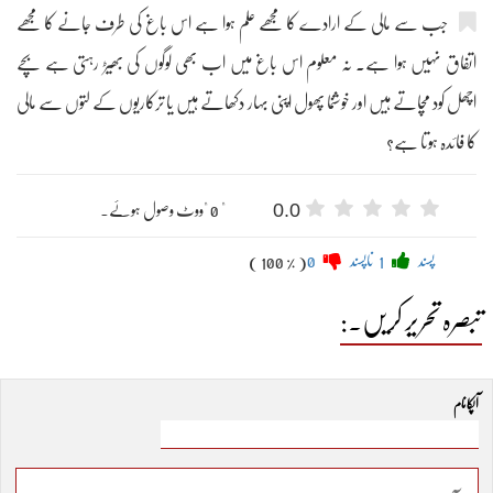
جب سے مالی کے ارادے کا مجھے علم ہوا ہے اس باغ کی طرف جانے کا مجھے
اتفاق نہیں ہوا ہے۔ نہ معلوم اس باغ میں اب بھی لوگوں کی بھیڑ رہتی ہے بچے
اچھل کود مچاتے ہیں اور خوشنما پھول اپنی بہار دکھاتے ہیں یا ترکاریوں کے لتوں سے مالی
کا فائدہ ہوتا ہے؟
0.0
" 0 "ووٹ وصول ہوئے۔
پسند
1
ناپسند
0
( 100 % )
تبصرہ تحریر کریں۔:
آپکا نام