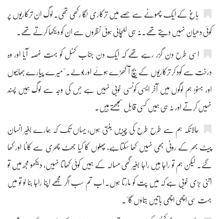
باغ کے ایک چھوٹے سے حصے میں ترکاری لگا رکھی تھی۔ لوگ ان ترکاریوں پر
کوئی دھیان نہیں دیتے تھے۔نہ ہی للچائی ہوئی نظروں سے ان کو دیکھا کرتے تھے۔
اسی طرح دن گزر رہے تھے کہ ایک دن جناب کٹہل کو بہت غصہ آیا اور وہ
درخت سے کود کر ترکاریوں کے بیچ آ کھڑے ہوئے اور بولے۔ "میرے پیارے بھائیوں
اور بہنو! ہم لوگوں میں آخر ایسی کونسی خوبی نہیں ہے جس کی وجہ سے لوگ ہمیں پسند
نہیں کرتے اور نہ ہی ہمیں کسی قابل سمجھتے ہیں۔
حالانکہ ہم سے طرح طرح کی چیزیں بنتی ہوں، یہاں تک کہ ہمارے بغیر انسان
پیٹ بھر کے روٹی بھی نہیں کھا سکتاہے، پھلوں کا کیا جھٹ چھری سے کاٹا اور کھا
گئے۔ لیکن ہم تو راجا ہیں راجا بغیر گھی مسالہ کے ہمیں کوئی کھاتا نہیں، دیکھو مجھ میں تو
اتنی بڑی خوبی ہے کہ میں پت کو مارتا ہوں۔ اب تم سب اگر مجھے اپنا راجا بنا لو تو میں
بہت سی اچھی اچھی باتیں بتاؤں گا"۔