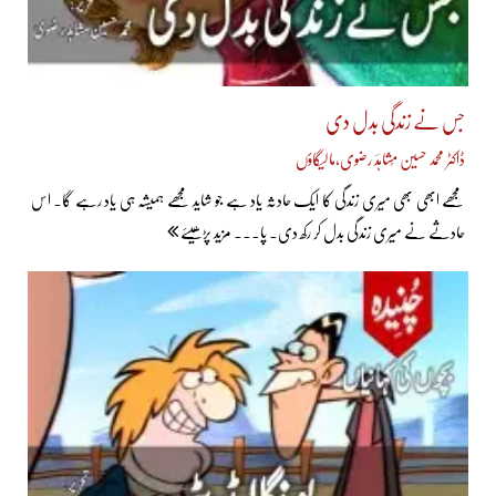
جس نے زندگی بدل دی
ڈاکٹر محمد حسین مُشاہدؔ رضوی،مالیگاؤں
مجھے ابھی بھی میری زندگی کا ایک حادثہ یاد ہے جو شاید مجھے ہمیشہ ہی یاد رہے گا۔ اس
حادثے نے میری زندگی بدل کر رکھ دی۔ پا... مزید پڑھیئے