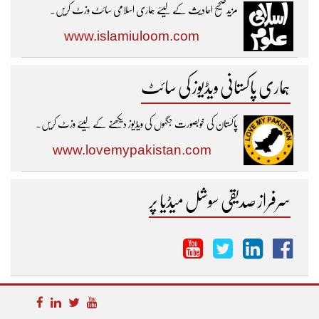
مزیدصحیح احادیث کے لیئے ہماری اسلامی سائٹ وزٹ کریں۔
www.islamiuloom.com
ہماری پاکستانی ویڈیوز کی سائٹ
پاکستان کی خوبصورت جگہوں کی ویڈیوز دیکھنے کے لیئے وزٹ کریں۔
www.lovemypakistan.com
سرفراز صدیقی سوشل میڈیا پر