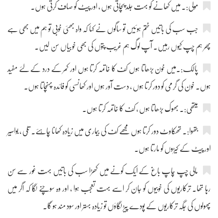
مولی:۔ میں کھانے کو بہت جلد پچاتی ہوں ، اور پیٹ کو صاف کرتی ہوں۔
جب سب کی باتیں ختم ہوئیں تو ساگوں نے کہا کہ واہ بھئی خوبی تو ہم میں بھی ہے
پھر ہم چپ کیوں رہیں۔ آپ لوگ ہم غریب پتوں کی بھی خوبیاں سن لیں۔
پالک:۔میں خون بڑھاتا ہوں کف کا خاتمہ کرتا ہوں اور کمر کے درد کے لئے مفید
ہوں۔ خون کی گرمی کو دور کرتا ہوں ، دست آور ہوں اور کھانسی کو فائدہ پہنچاتا ہوں۔
میتھی:۔ بھوک بڑھاتا ہوں ، کف کا خاتمہ کرتا ہوں۔
بتھوا:۔ تھکاوٹ دور کرتا ہوں مجھے کف کی بیماری میں زیادہ کھانا چاہئے۔ تلّی ، بواسیر
اور پیٹ کے کیڑوں کو مارتا ہوں۔
مالی چپ چاپ باغ کے ایک کونے میں کھڑا سب کی باتیں بہت غور سے سن
رہا تھا۔ ترکاریوں کی خوبیوں کو جان کر اسے بہت تعجب ہوا ، اور وہ سوچنے لگا کہ اگر میں
پھولوں کی جگہ ترکاریوں کے پودے پیڑ لگاؤں تو زیادہ بہتر اور سود مند ہو گا۔