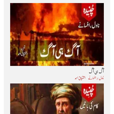
آگ ہی آگ
ناول / افسانے
اشتیاق احمد