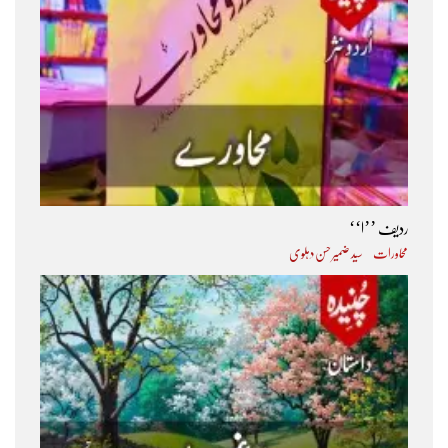
ردیف ’’ا‘‘
محاورات
سید ضمیر حسن دہلوی