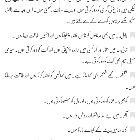
لیکن میں دماغ کی گرمی کو دور کر تی ہوں اور پیٹ صاف رکھتی ہوں۔ اسی وجہ سے ڈاکٹر ،
حکیم مجھے مریضوں کو دینے کے لئے کہتے ہیں۔
پَلوَل:۔ میں بھی مریضوں کو خاص فائدہ پہنچاتا ہوں اور انہیں طاقت دیتا ہوں۔
ترئی:۔ میں بخار اور کھانسی میں فائدہ پہنچاتی ہوں اور کف کو دور کرتی ہوں۔ میری
سہیلی سیم بھی کف کو دور کرتی ہے۔
شلغم:۔ مجھے شلجم بھی کہا جاتا ہے۔ میں کھانسی کو فائدہ کرتا ہوں اور طاقت بڑھاتا
ہوں۔
گوبھی:۔ بخار کو دور کرتی ہوں ، اور دل کو مضبوط کرتی ہوں۔
آلو:۔ میں بے حد طاقتور اور روغن دار ہوں۔
گاجر:۔میں پیٹ کے کیڑے مارتا ہوں۔