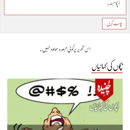
پوسٹ کریں
اِس تحریر پر کوئی تبصرہ موجود نہیں۔
بچوں کی کہانیاں