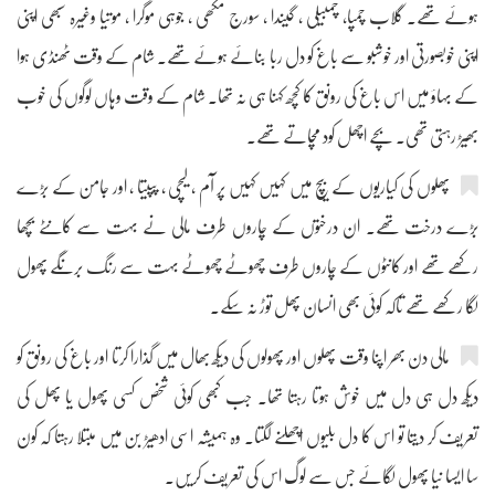
ہوئے تھے۔ گلاب چمپا، چمبیلی ، گیندا ، سورج مکھی ، جوہی موگرا ، موتیا وغیرہ سبھی اپنی
اپنی خوبصورتی اور خوشبو سے باغ کو دل ربا بنائے ہوئے تھے۔ شام کے وقت ٹھنڈی ہوا
کے بہاؤ میں اس باغ کی رونق کا کچھ کہنا ہی نہ تھا۔ شام کے وقت وہاں لوگوں کی خوب
بھیڑ رہتی تھی۔ بچے اچھل کود مچاتے تھے۔
پھلوں کی کیاریوں کے بیچ میں کہیں کہیں پر آم ، لیچی ، پپیتا ، اور جامن کے بڑے
بڑے درخت تھے۔ ان درختوں کے چاروں طرف مالی نے بہت سے کانٹے بچھا
رکھے تھے اور کانٹوں کے چاروں طرف چھوٹے چھوٹے بہت سے رنگ برنگے پھول
لگا رکھے تھے تاکہ کوئی بھی انسان پھل توڑ نہ سکے۔
مالی دن بھر اپنا وقت پھلوں اور پھولوں کی دیکھ بھال میں گذارا کرتا اور باغ کی رونق کو
دیکھ دل ہی دل میں خوش ہوتا رہتا تھا۔ جب کبھی کوئی شخص کسی پھول یا پھل کی
تعریف کر دیتا تو اس کا دل بلیوں اچھلنے لگتا۔ وہ ہمیشہ اسی ادھیڑ بن میں مبتلا رہتا کہ کون
سا ایسا نیا پھول لگائے جس سے لوگ اس کی تعریف کریں۔