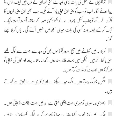
ترکاریوں نے کٹھل کی بات بڑی توجہ سے سنی اور ان کے دل میں ایک جوش سا
پیدا ہونے لگا۔ اب تو سب کو اپنی اپنی خوبی یاد آنے لگی۔ جب سبھی اپنی اپنی خوبیوں کا
ذکر کرنے لگے تو جناب کٹہل پھر بولے۔ "دیکھو بھئی صبر کے ساتھ ، آہستہ آہستہ ، ایک
ایک کر کے بولو۔ ورنہ کسی کی بات میری سمجھ میں نہیں آئے گی۔ ہاں کریلا پہلے
تم"۔
کریلا:۔ میں کھانے میں تلخ ضرور لگتا ہوں جس کی وجہ سے بہت سے لوگ مجھے
نہیں کھاتے ہیں۔ لیکن میں بہت فائدہ مند ہوں۔ کف ، بخار ، پت اور خون کی خرابی کو
دور کرتا ہوں اور پیٹ کو صاف کرتا ہوں۔
بیگن: بھوک بڑھاتا ہوں۔ لوگ میرے پکوڑے اور ترکاری بڑے شوق سے کھاتے
ہیں۔
بھنڈی:۔ سبزی تو میری بہت اچھی بنتی ہے اور میں بہت طاقت پہنچاتی ہوں۔
لوکی:۔ میں اپنی تعریف کیا سناؤں ، میرا تو نام سن کر ہی لوگ مجھے چھوڑ دیتے ہیں