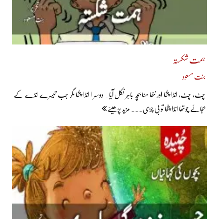
ہمت شکستہ
بنت مسعود
چٹ، چٹ، انڈا چٹخا اور ننھا منا بچہ باہر نکل آیا۔ دوسر ا انڈا چٹخا مگر جب تیسرے انڈے کے
بجائے چوتھا انڈا چٹخا تو بی چڑی... مزید پڑھیئے