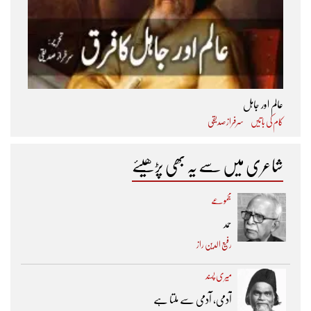
عالم اور جاہل
کام کی باتیں
سرفراز صدیقی
شاعری میں سے یہ بھی پڑھیئے
مجموعے
حمد
رفیع الدین راز
میری پسند
آدمی، آدمی سے ملتا ہے