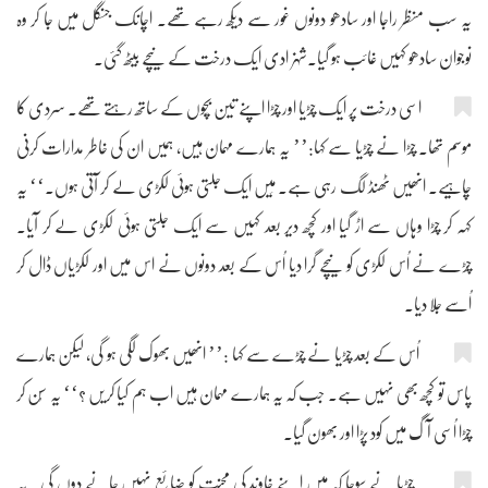
یہ سب منظر راجا اور سادھو دونوں غور سے دیکھ رہے تھے۔ اچانک جنگل میں جا کر وہ
نوجوان سادھو کہیں غائب ہو گیا۔شہزادی ایک درخت کے نیچے بیٹھ گئی۔
اسی درخت پر ایک چڑیا اور چڑا اپنے تین بچّوں کے ساتھ رہتے تھے۔ سردی کا
موسم تھا۔ چڑا نے چڑیا سے کہا:’’ یہ ہمارے مہمان ہیں، ہمیں ان کی خاطر مدارات کرنی
چاہیے۔ انھیں ٹھنڈ لگ رہی ہے۔ مَیں ایک جلتی ہوئی لکڑی لے کر آتی ہوں۔‘‘ یہ
کہہ کر چڑا وہاں سے اڑ گیا اور کچھ دیر بعد کہیں سے ایک جلتی ہوئی لکڑی لے کر آیا۔
چڑے نے اُس لکڑی کو نیچے گرا دیا اُس کے بعد دونوں نے اس میں اور لکڑیاں ڈال کر
اُسے جلا دیا۔
اُس کے بعد چڑیا نے چڑے سے کہا :’’ انھیں بھوک لگی ہو گی، لیکن ہمارے
پاس تو کچھ بھی نہیں ہے۔ جب کہ یہ ہمارے مہمان ہیں اب ہم کیا کریں ؟‘‘ یہ سُن کر
چڑا اُسی آگ میں کود پڑا اور بھون گیا۔
چڑیا نے سوچا کہ مَیں اپنے خاوند کی محنت کو ضائع نہیں جانے دوں گی۔ یہ