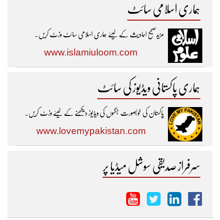
ہماری اسلامی سائٹ
مزیدصحیح احادیث کے لیئے ہماری اسلامی سائٹ وزٹ کریں۔
www.islamiuloom.com
ہماری پاکستانی ویڈیوز کی سائٹ
پاکستان کی خوبصورت جگہوں کی ویڈیوز دیکھنے کے لیئے وزٹ کریں۔
www.lovemypakistan.com
سرفراز صدیقی سوشل میڈیا پر