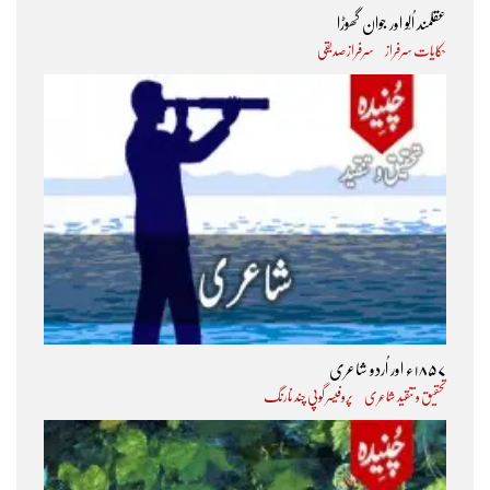
عقلمند اُلّو اور جوان گھوڑا
حکایات سرفراز
سرفراز صدیقی
۱۸۵۷ء اور اُردو شاعری
تحقیق و تنقید شاعری
پروفیسر گوپی چند نارنگ