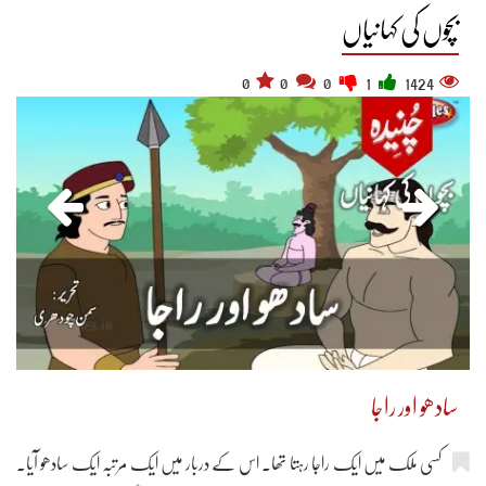
بچوں کی کہانیاں
0
0
0
1
1424
سادھو اور راجا
کسی ملک میں ایک راجا رہتا تھا۔ اس کے دربار میں ایک مرتبہ ایک سادھو آیا۔