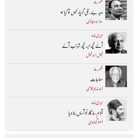
مجموعے
وجہِ بے رنگی گزپار کہوں تو کیا ہو
ساحر لدھیانوی
میری پسند
آئے کچھ ابر، کچھ شراب آئے
فیض احمد فیض
مجموعے
مناجات
احمد ندیم قاسمی
میری پسند
آلام روزگار کو آساں بنا دیا
اصغر گونڈوی