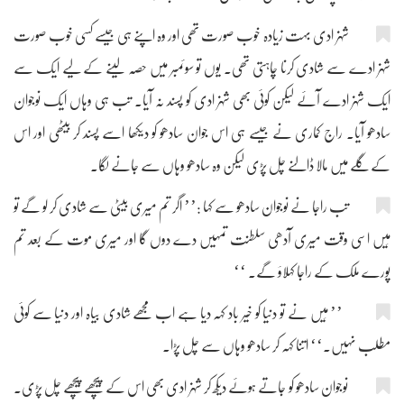
شہزادی بہت زیادہ خوب صورت تھی اور وہ اپنے ہی جیسے کسی خوب صورت
شہزادے سے شادی کرنا چاہتی تھی۔ یوں تو سوئمبر میں حصہ لینے کے لیے ایک سے
ایک شہزادے آئے لیکن کوئی بھی شہزادی کو پسند نہ آیا۔ تب ہی وہاں ایک نوجوان
سادھو آیا۔ راج کماری نے جیسے ہی اس جوان سادھو کو دیکھا اسے پسند کر بیٹھی اور اس
کے گلے میں مالا ڈالنے چل پڑی لیکن وہ سادھو وہاں سے جانے لگا۔
تب راجا نے نوجوان سادھو سے کہا :’’ اگر تم میری بیٹی سے شادی کر لو گے تو
مَیں اسی وقت میری آدھی سلطنت تمہیں دے دوں گا اور میری موت کے بعد تم
پورے ملک کے راجا کہلاؤ گے۔ ‘‘
’’ مَیں نے تو دنیا کو خیر باد کہہ دیا ہے اب مجھے شادی بیاہ اور دنیا سے کوئی
مطلب نہیں۔‘‘ اتنا کہہ کر سادھو وہاں سے چل پڑا۔
نوجوان سادھو کو جاتے ہوئے دیکھ کر شہزادی بھی اس کے پیچھے پیچھے چل پڑی۔