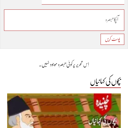
پوسٹ کریں
اِس تحریر پر کوئی تبصرہ موجود نہیں۔
بچوں کی کہانیاں