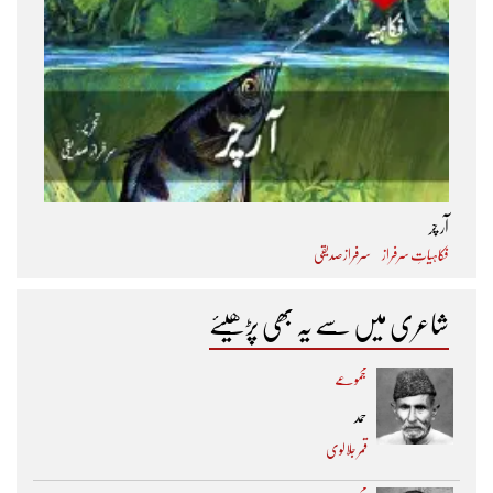
آر چر
فکاہیاتِ سرفراز
سرفراز صدیقی
شاعری میں سے یہ بھی پڑھیئے
مجموعے
حمد
قمر جلالوی