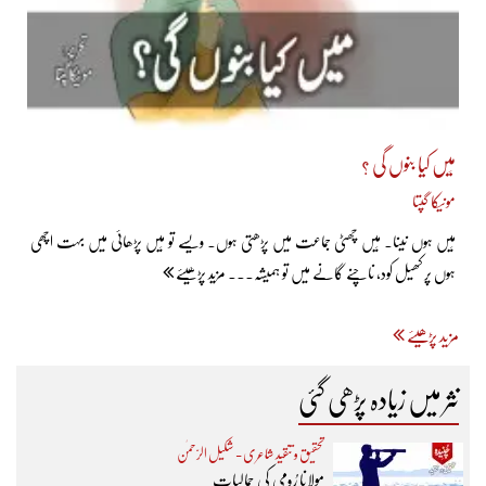
مَیں کیا بنوں گی ؟
مونیکا گپتا
مَیں ہوں نینا۔ مَیں چھٹی جماعت میں پڑھتی ہوں۔ ویسے تو مَیں پڑھائی میں بہت اچھی
ہوں پر کھیل کود، ناچنے گانے میں تو ہمیشہ... مزید پڑھیئے
مزید پڑھیئے
نثر میں زیادہ پڑھی گئی
تحقیق و تنقید شاعری - شکیل الرّحمٰن
مولانا رُومی کی جمالیات