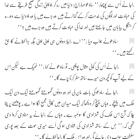
راجا نے اُس سے پوچھا:’’ سادھو مہاراج! دنیا میں رہ کر جو اپنی زندگی صحیح طریقے سے خدا
کی عبادت اور لوگوں کی خدمت کر کے گذارتے ہیں وہ بڑے ہیں یا وہ جو دنیا سے دور رہ
کر جنگل بیابان میں جابستے ہیں اور خدا کی عبادت کرتے ہیں وہ بڑے ہیں ؟‘‘
سادھونے جواب دیا :’’ اے راجا! دونوں ہی اپنی اپنی جگہ بڑا کہلانے کا حق
رکھتے ہیں۔‘‘
راجا نے اُس کی کوئی مثال پوچھی۔ تو سادھو نے کہا :’’ ٹھیک ہے لیکن اس
کے لیے آپ کو کچھ دن میرے ساتھ سفر کرنا پڑے گا۔‘‘
راجا نے سادھو کی بات مان لی اور وہ دونوں گھومتے گھومتے ایک دن ایک
ملک میں پہنچے۔ وہاں پہنچ کر دیکھا کہ ایک میدان میں کافی مجمع لگا ہو ا ہے۔ پوچھنے پر پتا
چلا کہ آج اس ملک کی شہزادی کا سوئمبر ہے۔ وہاں کے راجا نے یہ منادی کروا دی
تھی کہ:’’ جس کے ساتھ شہزادی کی شادی ہو گی اُسے میری موت کے بعد پوری
سلطنت سونپ دی جائے گی اور وہ اس ملک کا راجا کہلائے گا۔‘‘