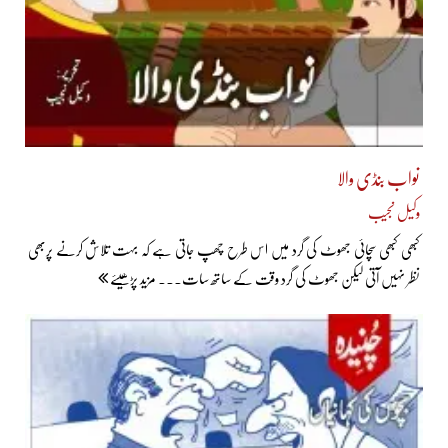
نواب بنڈی والا
وکیل نجیب
کبھی کبھی سچائی جھوٹ کی گرد میں اس طرح چھپ جاتی ہے کہ بہت تلاش کرنے پربھی
نظر نہیں آتی لیکن جھوٹ کی گرد وقت کے ساتھ سات... مزید پڑھیئے