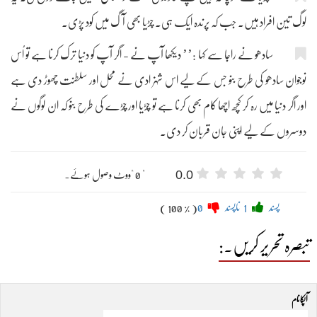
لوگ تین افراد ہیں۔ جب کہ پرندہ ایک ہی۔ چڑیا بھی آگ میں کود پڑی۔
سادھو نے راجا سے کہا :’’ دیکھا آپ نے - اگر آپ کو دنیا ترک کرنا ہے تو اُس
نوجوان سادھو کی طرح بنو جس کے لیے اس شہزادی نے محل اور سلطنت چھوڑ دی ہے
اور اگر دنیا میں رہ کر کچھ اچھا کام بھی کرنا ہے تو چڑیا اور چڑے کی طرح بنو کہ ان لوگوں نے
دوسروں کے لیے اپنی جان قربان کر دی۔
0.0
" 0 "ووٹ وصول ہوئے۔
پسند
1
ناپسند
0
( 100 % )
تبصرہ تحریر کریں۔:
آپکا نام