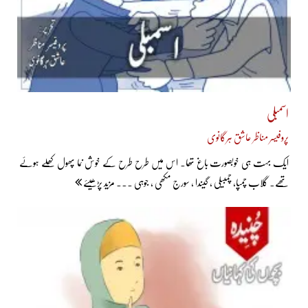
اسمبلی
پروفیسر مناظر عاشق ہرگانوی
ایک بہت ہی خوبصورت باغ تھا۔ اس میں طرح طرح کے خوش نما پھول کھلے ہوئے
تھے۔ گلاب چمپا، چمبیلی ، گیندا ، سورج مکھی ، جوہی ... مزید پڑھیئے