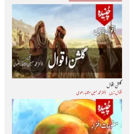
گلشنِ اقوال
اَقوال زرّیں
ڈاکٹر محمد حسین مُشاہدؔ رضوی