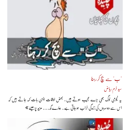
"ب" سے بچ کر رہنا
سید خرم ریاض
یہ نجومی لوگ بھی بڑے عجیب ہوتے ہیں۔ بعض اوقات ایسی بات کہہ جاتے ہیں کہ
اس سے دوسروں کی زندگی خراب ہو جاتی ہے۔ ہمارے گھ... مزید پڑھیئے