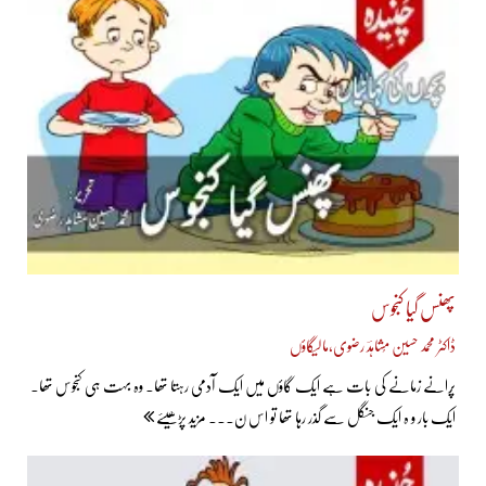
پھنس گیا کنجوس
ڈاکٹر محمد حسین مُشاہدؔ رضوی،مالیگاؤں
پُرانے زمانے کی بات ہے ایک گاؤں میں ایک آدمی رہتا تھا۔ وہ بہت ہی کنجوس تھا۔
ایک بار و ہ ایک جنگل سے گذر رہا تھا تو اس ن... مزید پڑھیئے