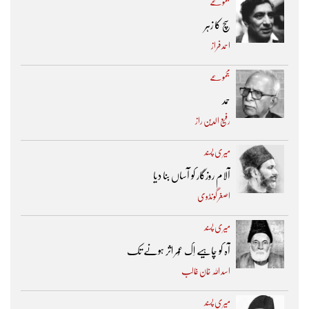
مجموعے
سچ کا زہر
احمد فراز
مجموعے
حمد
رفیع الدین راز
میری پسند
آلام روزگار کو آساں بنا دیا
اصغر گونڈوی
میری پسند
آہ کو چاہیے اِک عُمر اثر ہونے تک ​
اسد اللہ خان غالب
میری پسند