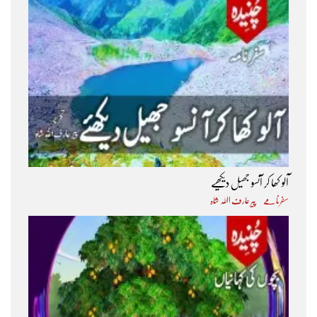
آلو کھا کر آنسو جھیل دیکھیے
سفرنامے
پیر عارف اﷲ شاہ