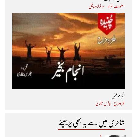
معلومات افزاء
سرفراز صدیقی
انجام بخیر
طنز و مزاح
پطرس بخاری
شاعری میں سے یہ بھی پڑھیئے