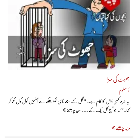
جھوٹ کی سزا
نا معلوم
یہ ضرور کسی ڈائن کا کام ہے۔ جنگل کے اوجھا نامی لکڑ بھگّے نے آنکھیں گول گول گھما کر
کہا۔’’یہ جو آج کل ایک کے... مزید پڑھیئے
مزید پڑھیئے