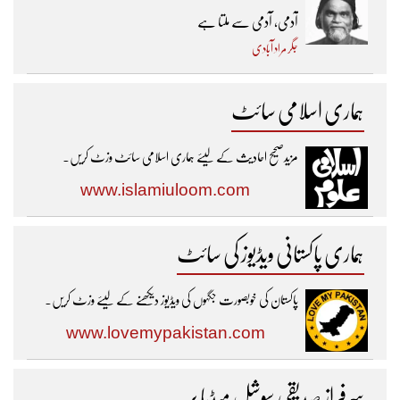
آدمی، آدمی سے ملتا ہے
جگر مراد آبادی
ہماری اسلامی سائٹ
مزیدصحیح احادیث کے لیئے ہماری اسلامی سائٹ وزٹ کریں۔
www.islamiuloom.com
ہماری پاکستانی ویڈیوز کی سائٹ
پاکستان کی خوبصورت جگہوں کی ویڈیوز دیکھنے کے لیئے وزٹ کریں۔
www.lovemypakistan.com
سرفراز صدیقی سوشل میڈیا پر