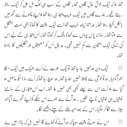
تھا، جو کہ ایک خوش حال گاؤں تھا۔ گاؤں کے سب ہی لوگ مِل جُل کر ایک ساتھ
رہتے تھے۔ ہمارے گاؤں میں ایک غریب پُجاری رہتا تھا جو اپنے چھوٹے سے گھر میں
بالکل اکیلا رہتا تھا۔ وہ اتنا زیادہ غریب تھا اسے ایک وقت کا کھانا بھی بہت مشکل
سے مِلتا تھا۔ روزانہ پاس پڑوس سے کھانا مانگ کر کھاتا تھا۔ اُس پُجاری کے لیے اس
کی زندگی ایک امتحان سے کم نہیں تھی۔ ہر پَل اُس کو مصیبتوں اور تکلیفوں کا سامنا
تھا۔
ایک دن وہ کہیں جا رہا تھا، تو ایک عورت نے اُسے بھیک میں ایک مٹکا
بھر آٹا دیا۔ وہ تو خوشی سے پھولا نہیں سمارہا تھا۔ وہ سوچ رہا تھا کہ اُسے سارا سُکھ حاصل ہو
گیا ہے جو اُسے اِس سے پہلے کبھی بھی نہیں مِلا تھا۔ اب اُس پُجاری کے سامنے
خوشیاں ہی خوشیاں ناچنے لگیں ۔ وہ آٹے سے بھرے اُس مٹکے کو اپنے گھر لے آیا اور
دیوار سے لگا کر سوگیا۔ اس کے بعد امیر بننے کے سپنے دیکھنے لگا۔
اس نے سوتے وقت سوچا کہ وہ آٹے کو کھائے گا نہیں بل کہ بازار میں لے