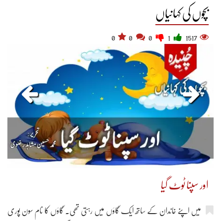
بچوں کی کہانیاں
0
0
0
1
1517
اور سپنا ٹوٹ گیا
میں اپنے خاندان کے ساتھ ایک گاؤں میں رہتی تھی۔ گاؤں کا نام سون پوری