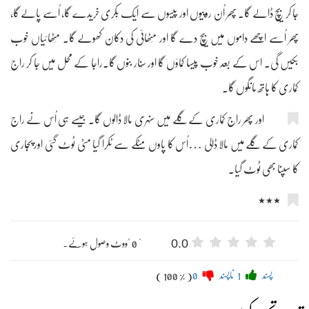
جا کر بیچ ڈالے گا۔ پھر اُن روپیوں اور پیسوں سے ایک بکری خریدے گا، اُسے پالے گا،
پھر اُسے اچھے داموں میں بیچ دے گا اور مِٹھائی کی دکان کھولے گا۔ مِٹھائیاں خوب
بکیں گی۔ اس کے بعد خوب پیسا کماؤں گا اور سُنار بنوں گا۔راجا کے محل میں جا کر راج
کُماری کا ہاتھ مانگوں گا۔
اور پھر راج کُماری کے گلے میں سنہری مالا ڈالوں گا۔ جیسے ہی اُس نے راج
کُماری کے گلے میں مالا ڈالی …اُس کا پاوں مٹکے سے ٹکرا گیا مٹی ٹوٹ گئی اور پُجاری
کا سپنا بھی ٹوٹ گیا۔
٭٭٭
0.0
" 0 "ووٹ وصول ہوئے۔
پسند
1
ناپسند
0
( 100 % )