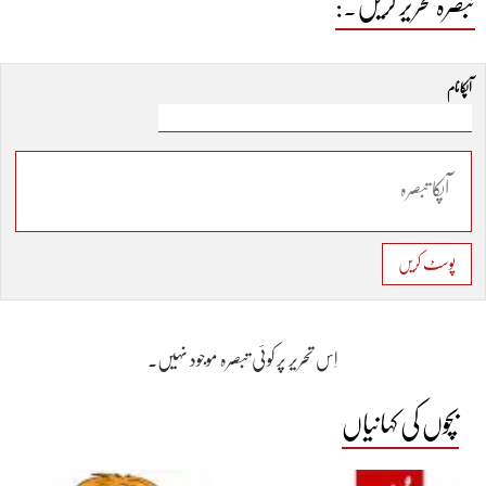
تبصرہ تحریر کریں۔:
آپکا نام
پوسٹ کریں
اِس تحریر پر کوئی تبصرہ موجود نہیں۔
بچوں کی کہانیاں