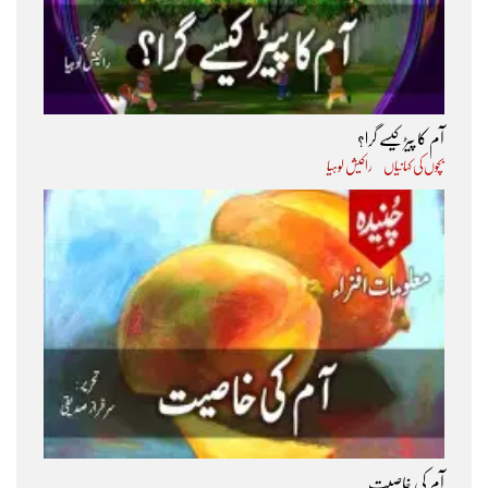
آم کا پیڑ کیسے گرا؟
بچوں کی کہانیاں
راکیش لوہیا
آم کی خاصیت