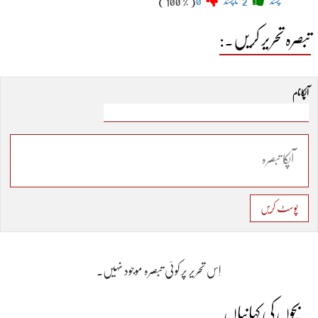
پسند
2
ناپسند
0
( 100 % )
تبصرہ تحریر کریں۔:
آپکا نام
پوسٹ کریں
اِس تحریر پر کوئی تبصرہ موجود نہیں۔
بچوں کی کہانیاں