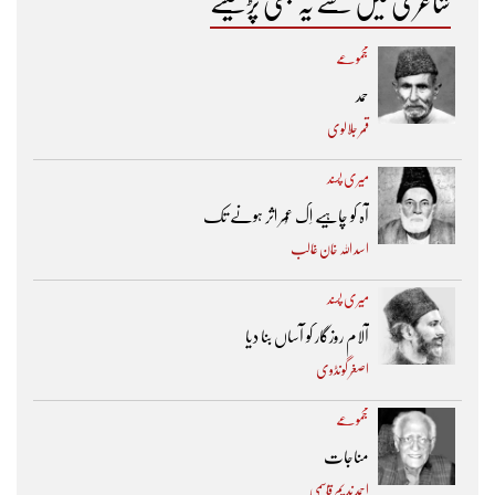
شاعری میں سے یہ بھی پڑھیئے
مجموعے
حمد
قمر جلالوی
میری پسند
آہ کو چاہیے اِک عُمر اثر ہونے تک ​
اسد اللہ خان غالب
میری پسند
آلام روزگار کو آساں بنا دیا
اصغر گونڈوی
مجموعے
مناجات
احمد ندیم قاسمی