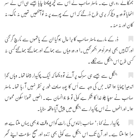
جھکائے رو رہی ہے۔ ماسٹر صاحب نے اس سے کچھ پوچھنا چاہا جیسے ہی اس نے سر
اٹھایا تو وہ یہ دیکھ کر بُری طرح ڈر گئے کہ اس کے چہرے پر نہ تو آنکھیں تھیں نہ ناک، نہ
کان اور نہ منہ۔
ڈر کے مارے ماسٹر صاحب کا بُرا حال ہو گیا ان کے ہاتھوں سے ٹارچ گر گئی
اور کتابیں بھی اِدھر اُدھر بکھر گئیں۔ا ور وہ وہاں سے بھاگے اور بھاگتے بھاگتے کسی نہ
کسی طرح اس جنگل سے نکلے۔
جنگل سے جیسے ہی سڑک پر آئے تو دیکھا کہ ایک چوکیدار بیٹھا تھا۔ وہاں گہرا
اندھیرا چھایا ہوا تھا۔ جس کی وجہ سے اُس کا چہرہ صاف طور پر نظر نہیں آ رہا تھا۔ ماسٹر
صاحب نے سوچا چلو خدا کا شکر ہے کوئی تو مِلا جو انسان ہے۔ انھیں تھوڑا سکون محسوس
ہوا۔ اور انھوں نے اس چوکیدار سے جنگل میں پیش آیا واقعہ سنایا۔
چوکیدار نے کہا :’ صاحب !اماوس کی رات کو اِس وقت جو بھی یہاں ملتا ہے وہ
مرا ہوا ملتا ہے۔ اور آج تک اس جنگل سے کوئی بھی زندہ اور صحیح سلامت اپنے گھر