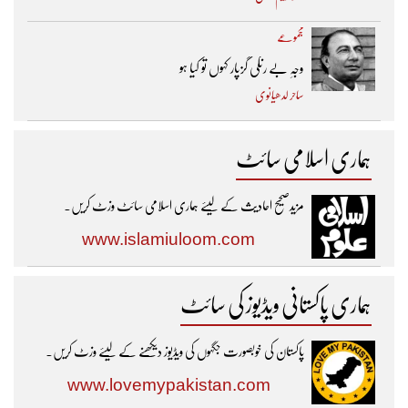
مجموعے
وجہِ بے رنگی گزپار کہوں تو کیا ہو
ساحر لدھیانوی
ہماری اسلامی سائٹ
مزیدصحیح احادیث کے لیئے ہماری اسلامی سائٹ وزٹ کریں۔
www.islamiuloom.com
ہماری پاکستانی ویڈیوز کی سائٹ
پاکستان کی خوبصورت جگہوں کی ویڈیوز دیکھنے کے لیئے وزٹ کریں۔
www.lovemypakistan.com