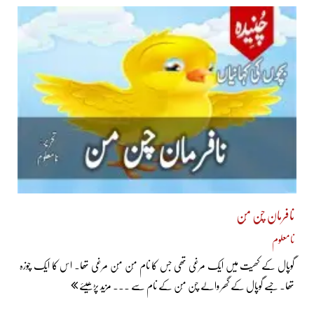
نافرمان چُن مُن
نامعلوم
گوپال کے کھیت میں ایک مرغی تھی جس کا نام مُن مُن مرغی تھا۔ اس کا ایک چوزہ
تھا۔ جسے گوپال کے گھر والے چُن مُن کے نام سے ... مزید پڑھیئے