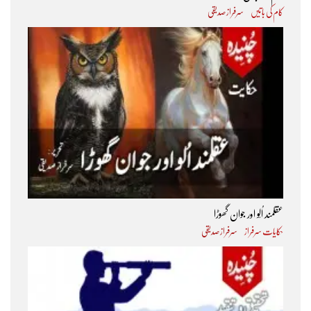
کام کی باتیں
سرفراز صدیقی
عقلمند اُلّو اور جوان گھوڑا
حکایات سرفراز
سرفراز صدیقی