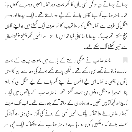
پڑھاتے پڑھاتے دیر ہو گئی تھی۔اُن کا گھر بہت دور تھا۔ انھیں دوسرے گاؤں جانا
تھا۔ ماسٹر صاحب کو اپنے گاؤں جانے کے لیے دو راستے تھے۔ ایک سیدھا اور دوسرا
جنگل کی طرف سے تھا۔ جنگل کا راستا قریب کا تھا صرف ایک گھنٹے میں وہ اپنے گاؤں
پہنچ سکتے تھے جب کہ سیدھا را ستا کافی لمبا تھا اس راستے سے انھیں گھر پہنچتے پہنچتے ڈھائی
سے تین گھنٹے لگ سکتے تھے۔
ماسٹر صاحب نے جنگلی راستے کے بارے میں بھوت پریت کے بہت
سارے ڈراؤ نے قصے سُن رکھے تھے۔ لیکن پڑھے لکھے ہونے کی وجہ سے ان کا ایسی
باتوں پر یقین نہ تھا۔ اس لیے انھوں نے اپنے گھر جانے کے لیے جنگل ہی کا راستا
چنا۔ اندھیرا اور جنگل دونوں ہی بہت گھنے تھے۔ ماسٹر صاحب کے ہاتھوں میں ایک
ٹارچ اور کچھ کتابیں تھیں۔ وہ بہادری کے ساتھ آگے بڑھ رہے تھے۔ اب تک صرف
آدھا راستا ہی طَے ہوا تھا کہ اچانک انھیں کسی کے رونے کی آواز سنائی دی، وہ آواز کی
سمت بڑھے کہ دیکھیں کون رو رہا ہے؟ ماسٹر صاحب نے دیکھا کہ ایک بچّی سر