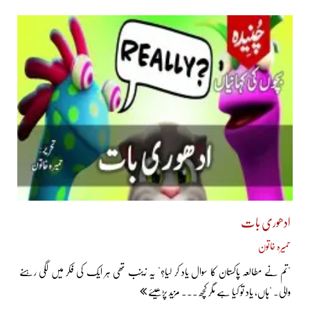
ادھوری بات
حمیرہ خاتون
"تم نے مطالعہ پاکستان کا سوال یاد کر لیا؟" یہ زینب تھی ہر ایک کی فکر میں لگی رہنے
والی۔ "ہاں، یاد تو کیا ہے مگر کچھ ... مزید پڑھیئے