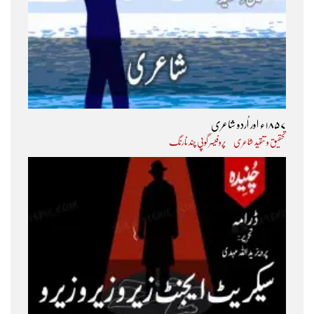
۱۸۵۷ء اور اُردو شاعری
تحقیق و تنقید شاعری
پروفیسر گوپی چند نارنگ