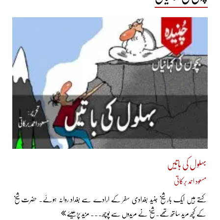
بہلول کی باتیں
مسعود احمد برکاتی
کہتے ہیں ایک بار شیخ جنید بغدادی سفر کے ارادے سے بغداد روانہ ہوئے۔ حضرت شیخ
کے کچھ مرید ساتھ تھے۔ شیخ نے مریدوں سے پوچھ... مزید پڑھیئے