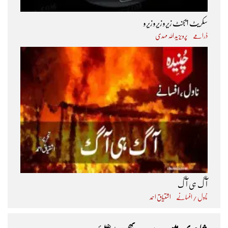
سکریٹ ایجنٹ زیرو زیرو زیرو
ڈرامے
پرویز ید اللہ مہدی
آگ ہی آگ
ناول / افسانے
اشتیاق احمد