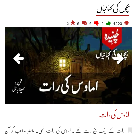
بچوں کی کہانیاں
3
0
0
2
4320
اماوس کی رات
رات کے ایک بج رہے تھے۔ اماوس کی رات تھی۔ ماسٹر صاحب کو آج