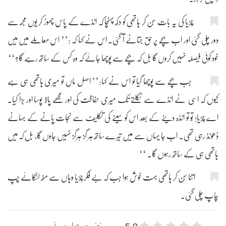
چڑیا کی یہ بات سُن کر ہاتھی کو دکھ پہنچا کہ انڈے کے پاس چھوڑ کر یوں مجھ سے
دور چلی گئی اور اب بچّے پر حق جتانے آ گئی۔ اس نے کہا کہ :’’ اس معاملے میں مَیں
خود کوئی فیصلہ نہیں کروں گا بل کہ بچّے سے پوچھا جائے کہ وہ کس کے ساتھ رہے گا؟‘‘
جب بچّے سے پوچھا گیا تو اس نے کہا:’’ اصل ماں تو میری ہاتھی ہی ہے
کیوں کہ اسی نے انڈے سے نکلتے تک میری حفاظت کی اور مجھے پالا پوسا اور بڑا کیا۔
اے چڑیا! تُو تو انڈہ دینے کے بعد اس کو سینے کی تکلیف سے نجات پانے کے بہانے
ڈھونڈ رہی تھی۔ اب جا یہاں سے میں تیرے ساتھ ہر گز ہرگز نہیں جاؤں گا، بل کہ میں
ہاتھی ہی کے ساتھ رہوں گا۔ ‘‘
اتنا سُن کر ہاتھی بہت خوش ہوا جب کہ بے فکر چڑیا وہاں سے منھ لٹکائے چُپ
چاپ چلی گئی۔