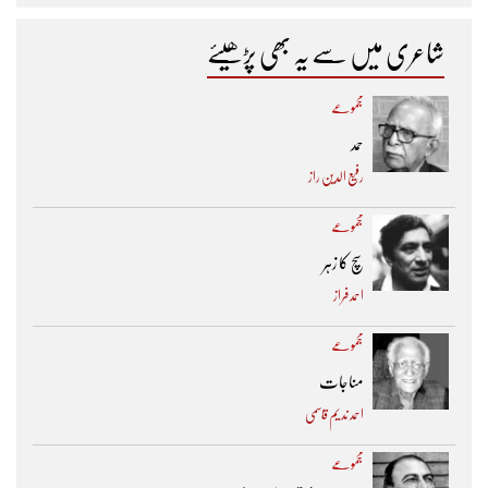
شاعری میں سے یہ بھی پڑھیئے
مجموعے
حمد
رفیع الدین راز
مجموعے
سچ کا زہر
احمد فراز
مجموعے
مناجات
احمد ندیم قاسمی
مجموعے