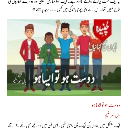
یہ ایک بہت پرانے زمانے کا ذکر ہے۔ ایک تھا شکاری، لیکن، وہ دوسرے شکاریوں کی
طرح نہیں تھا۔ اس نے اپنی پوری زندگی میں کسی ... مزید پڑھیئے
دوست ہو تو ایسا ہو
بال سبر امنیم
ایک جنگل میں بندروں کی ایک ٹولی رہتی تھی۔ اس ٹولی میں دو بچّے بھی تھے، جو اتنے