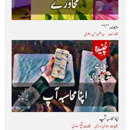
ردیف ’’ا‘‘
محاورات
سید ضمیر حسن دہلوی
اپنا محاسبہ آپ
حکایات سعدی و رومی
حکایت شیخ سعدیؒ