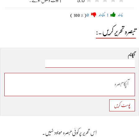
5.0
"1"ووٹ وصول ہوئے۔
پسند
1
ناپسند
0
( 100 % )
تبصرہ تحریر کریں۔:
آپکا نام
پوسٹ کریں
اِس تحریر پر کوئی تبصرہ موجود نہیں۔