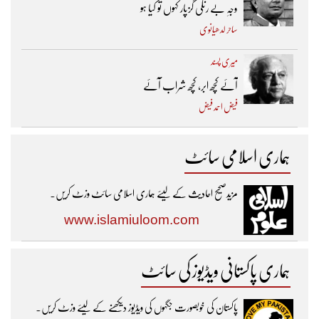
وجہِ بے رنگی گزپار کہوں تو کیا ہو
ساحر لدھیانوی
میری پسند
آئے کچھ ابر، کچھ شراب آئے
فیض احمد فیض
ہماری اسلامی سائٹ
مزیدصحیح احادیث کے لیئے ہماری اسلامی سائٹ وزٹ کریں۔
www.islamiuloom.com
ہماری پاکستانی ویڈیوز کی سائٹ
پاکستان کی خوبصورت جگہوں کی ویڈیوز دیکھنے کے لیئے وزٹ کریں۔