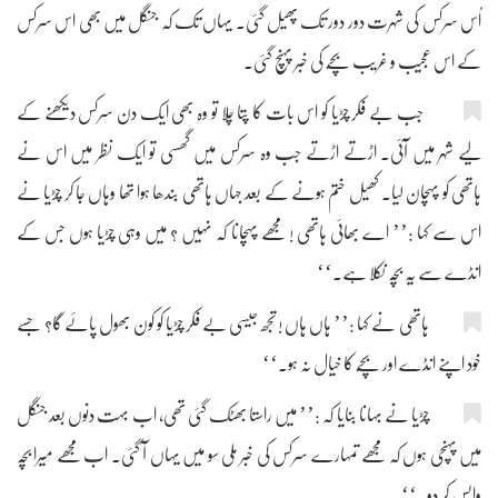
اُس سرکس کی شہرت دور دور تک پھیل گئی۔ یہاں تک کہ جنگل میں بھی اس سرکس
کے اس عجیب و غریب بچّے کی خبر پہنچ گئی۔
جب بے فکر چڑیا کو اس بات کا پتا چلا تو وہ بھی ایک دن سرکس دیکھنے کے
لیے شہر میں آئی۔ اڑتے اڑتے جب وہ سرکس میں گھسی تو ایک نظر میں اس نے
ہاتھی کو پہچان لیا۔ کھیل ختم ہونے کے بعد جہاں ہاتھی بندھا ہوا تھا وہاں جا کر چڑیا نے
اس سے کہا :’’ اے بھائی ہاتھی ! مجھے پہچانا کہ نہیں ؟ میں وہی چڑیا ہوں جس کے
انڈے سے یہ بچّہ نکلا ہے۔‘‘
ہاتھی نے کہا :’’ ہاں ہاں ! تجھ جیسی بے فکر چڑیا کو کون بھول پائے گا؟ جسے
خود اپنے انڈے اور بچّے کا خیال نہ ہو۔‘‘
چڑیا نے بہانا بنایا کہ :’’ میں راستا بھٹک گئی تھی، اب بہت دنوں بعد جنگل
میں پہنچی ہوں کہ مجھے تمہارے سرکس کی خبر ملی سو میں یہاں آ گئی۔ اب مجھے میرا بچّہ
واپس کر دو۔‘‘