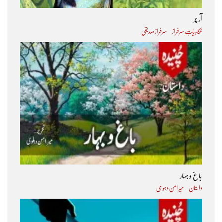
آر چر
فکاہیاتِ سرفراز
سرفراز صدیقی
باغ و بہار
داستان
میر امن دہو ی