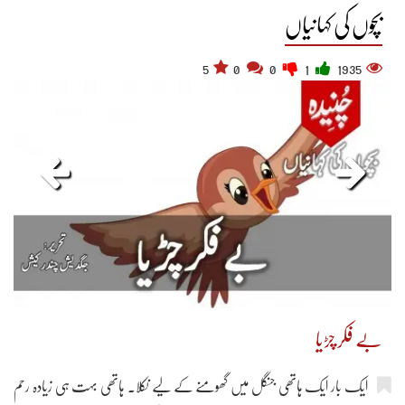
بچوں کی کہانیاں
5
0
0
1
1935
بے فکر چڑیا
ایک بار ایک ہاتھی جنگل میں گھومنے کے لیے نکلا۔ ہاتھی بہت ہی زیادہ رحم