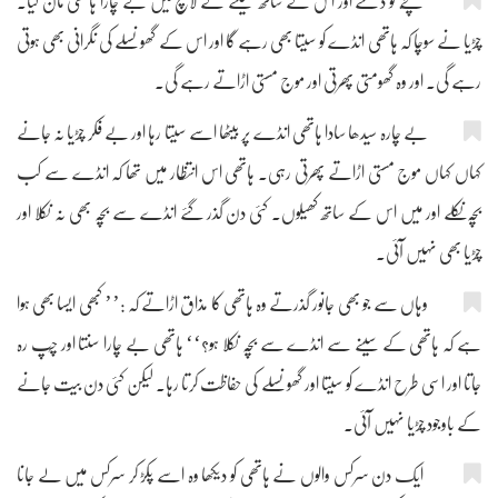
بچّے کو دیکھنے اور اس کے ساتھ کھیلنے کے لالچ میں بے چارا ہاتھی مان گیا۔
چڑیا نے سوچا کہ ہاتھی انڈے کو سیتا بھی رہے گا اور اس کے گھونسلے کی نگرانی بھی ہوتی
رہے گی۔ اور وہ گھومتی پھرتی اور موج مستی اڑاتے رہے گی۔
بے چارہ سیدھا سادا ہاتھی انڈے پر بیٹھا اسے سیتا رہا اور بے فکر چڑیا نہ جانے
کہاں کہاں موج مستی اڑاتے پھرتی رہی۔ ہاتھی اس انتظار میں تھا کہ انڈے سے کب
بچّہ نکلے اور میں اس کے ساتھ کھیلوں۔ کئی دن گذر گئے انڈے سے بچّہ بھی نہ نکلا اور
چڑیا بھی نہیں آئی۔
وہاں سے جو بھی جانور گذرتے وہ ہاتھی کا مذاق اڑاتے کہ :’’ کبھی ایسا بھی ہوا
ہے کہ ہاتھی کے سینے سے انڈے سے بچّہ نکلا ہو؟‘‘ ہاتھی بے چارا سنتا اور چُپ رہ
جاتا اور اسی طرح انڈے کو سیتا اور گھونسلے کی حفاظت کرتا رہا۔ لیکن کئی دن بیت جانے
کے باوجود چڑیا نہیں آئی۔
ایک دن سرکس والوں نے ہاتھی کو دیکھا وہ اسے پکڑ کر سرکس میں لے جانا