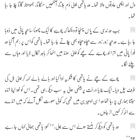
دل اور اچھی عادتوں والا تھا۔ وہ ہاتھی اپنی دُم ہلاتا، آنکھیں مٹکاتا، جھومتا، گاتا چلا جا رہا
تھا۔
جب وہ ندی کے پاس پہنچا تو دیکھا کہ چوہے کا ایک چھوٹا سا بچّہ پانی میں ڈوبا
جا رہا ہے۔ وہ بچّہ زور زور سے بچاؤ بچاؤ بھی چلاتے جا رہا تھا۔ ہاتھی کو اس پر رحم آ گیا وہ
فوراً پانی میں اترا اور چوہے کے بچّے کو اپنی سونڈ میں اٹھا کر باہر نکال لایا اور وہاں سے
چلنے لگا۔
چوہے کے بچّے نے ہاتھی کا شکریہ ادا کیا اور بائے بائے کہہ کر اپنی بِل کی
طرف چل دیا۔ ایک چڑیا درخت پر بیٹھی ہوئی یہ سب دیکھ رہی تھی۔ اس کو خود اپنا انڈہ
سیتنا بھاری پڑ رہا تھا وہ اسی ادھیڑ بُن میں تھی کہ کوئی صورت نکل آئے کہ میں انڈے
سے اٹھ کر کہیں اڑ جاؤں۔
وہ ہاتھی کو دیکھ کر ہنستے ہوئے اس سے بولی:’’ کہو! ہاتھی بھائی کہاں جا رہے
ہو؟‘‘