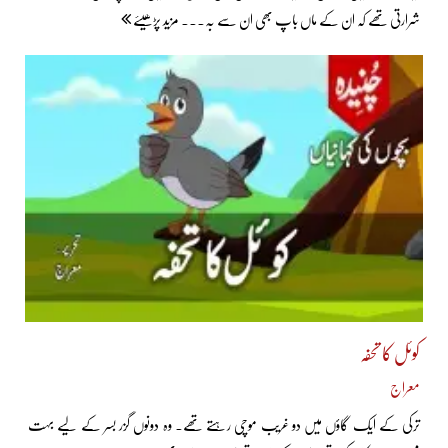
شرارتی تھے کہ ان کے ماں باپ بھی ان سے بہ... مزید پڑھیئے
کوئل کا تحفہ
معراج
ترکی کے ایک گاؤں میں دو غریب موچی رہتے تھے۔ وہ دونوں گزر بسر کے لیے بہت