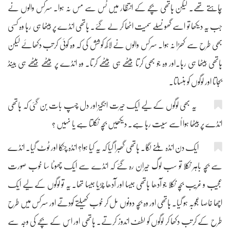
چاہتے تھے۔ لیکن ہاتھی بچّے کے انتظار میں ٹس سے مس نہ ہوا۔ سرکس والوں نے
جب یہ دیکھا تو اسے گھونسلے سمیت اٹھا کر لے گئے۔ ہاتھی انڈے پر بیٹھا ہی رہا وہ کسی
بھی طرح سے کھڑا نہ ہوا۔ سرکس والوں نے لاکھ کوشش کی کہ وہ کوئی کرتب دکھائے لیکن
ہاتھی بیٹھا ہی رہا۔اور وہ جو بھی کرتا بیٹھے ہی بیٹھے کرتا۔ وہ انڈے پر بیٹھے بیٹھے ہی بینڈ
بجاتا اور لوگوں کو ہنساتا۔
یہ بھی لوگوں کے لیے ایک حیرت انگیز اور دل چسپ بات بن گئی کہ ہاتھی
انڈے پر بیٹھا ہوا اُسے سیت رہا ہے۔ دیکھیں بچّہ نکلتا ہے یا نہیں ؟
ایک دن انڈہ ہِلنے لگا۔ ہاتھی گھبرا گیا کہ یہ کیا ہوا؟ انڈہ چٹکا اور ٹوٹ گیا۔ انڈے
سے بچّہ باہر نکلا تو سب لوگ حیران رہ گئے کہ انڈے سے ایک چھوٹا سا خوب صورت
عجیب و غریب بچّہ نکلا جو آدھا ہاتھی جیسا اور آدھا چڑیا جیسا تھا۔ یہ تو لوگوں کے لیے ایک
اچھا خاصا عجوبہ ہو گیا۔ ہاتھی اور وہ بچّہ دونوں مل کر خوب کھیلتے کودتے اور سرکس میں طرح
طرح کے کرتب دکھا کر لوگوں کو لطف اندوز کرتے۔ ہاتھی اور اس کے بچّے کی وجہ سے