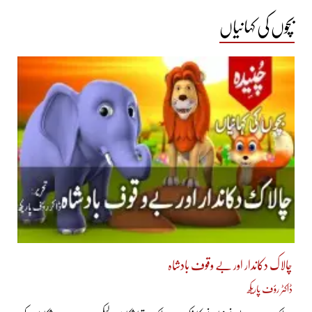
بچوں کی کہانیاں
چالاک دکاندار اور بے وقوف بادشاہ
ڈاکٹر رؤف پاریکھ