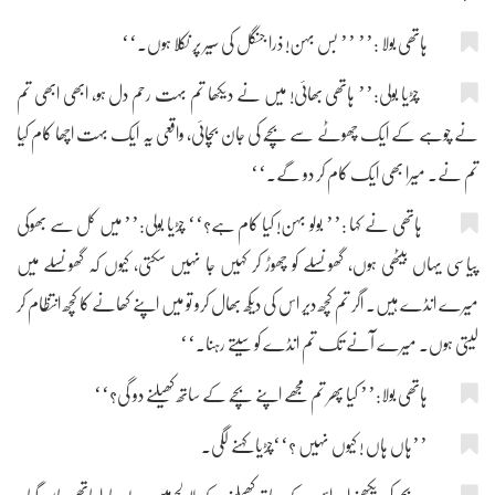
ہاتھی بولا :’’ ’’ بس بہن! ذرا جنگل کی سیر پر نکلا ہوں۔‘‘
چڑیا بولی:’’ ہاتھی بھائی! میں نے دیکھا تم بہت رحم دل ہو، ابھی ابھی تم
نے چوہے کے ایک چھوٹے سے بچّے کی جان بچائی، واقعی یہ ایک بہت اچھا کام کِیا
تم نے۔ میرا بھی ایک کام کر دو گے۔‘‘
ہاتھی نے کہا :’’ بولو بہن! کیا کام ہے؟‘‘ چڑیا بولی:’’ میں کل سے بھوکی
پیاسی یہاں بیٹھی ہوں، گھونسلے کو چھوڑ کر کہیں جا نہیں سکتی، کیوں کہ گھونسلے میں
میرے انڈے ہیں۔ اگر تم کچھ دیر اس کی دیکھ بھال کرو تو میں اپنے کھانے کا کچھ انتظام کر
لیتی ہوں۔ میرے آنے تک تم انڈے کو سیتے رہنا۔‘‘
ہاتھی بولا:’’ کیا پھر تم مجھے اپنے بچّے کے ساتھ کھیلنے دو گی؟‘‘
’’ہاں ہاں ! کیوں نہیں ؟‘‘چڑیا کہنے لگی۔