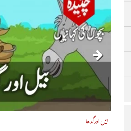
بیل اور گدھا