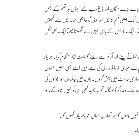
ن، بڑے بڑے مکان اور باغ ‌دیے تھے، جہاں ہر قسم کے پھل
ایک اچھی قسم کا بیل اور عربی گدھا بھی تھا۔ بیل سے کھیتوں
 نکل جاتا۔ ایک بار اس کے پاس کہیں سے گھومتا پھرتا ایک فقیر نکل
ھانے پینے اور آرام سے رہنے کا بہت اچھا انتظام کیا۔ دو چار
م نے میری جو خاطر داری کی ہے، میں ‌اسے کبھی نہیں بھولوں
تمھاری خدمت میں پیش کروں۔ ہاں، میں جانوروں اور حیوانوں کی
ے ایک وعدہ کرنا ہو گا کہ تم یہ بھید کبھی کسی کو نہیں بتاؤ گے، اور
یں بتاؤں گا اور تمھارا یہ احسان عمر بھر یاد رکھوں گا۔"
یا۔