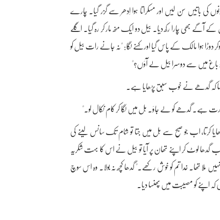
کی باتیں سن لیں اور مسکراتا ہوا اِدھر سے گزر گیا۔ چارے
 کے آگے بھی چارا رکھ دیا۔ بیل دو ایک منھ مار کر رہ گیا۔ اگلے
نوکر دوڑا ہوا مالک کے پاس گیا اور کہنے لگا: "نہ جانے رات بیل کو
و تو باغ میں سے دوسرا بیل لے آؤں؟"
نسا کہ گدھے نے خوب سبق پڑھایا ہے۔
ضرورت ہے۔ گدھے کو لے جاؤ۔ ہل میں لگا کر کام نکال لو۔"
ا کرتا، اب جو صبح سے ہل میں جتا تو شام تک سانس لینے کی
دھا لوٹ کر اپنے تھان پر آیا تو بیل نے اس کا بہت شکریہ
ھی نہیں ملا تھا۔ خدا تم کو خوش رکھے۔" گدھا کچھ نہ بولا۔ وہ اس سوچ
ی کہ اپنے کو مصیبت میں پھنسا دیا۔