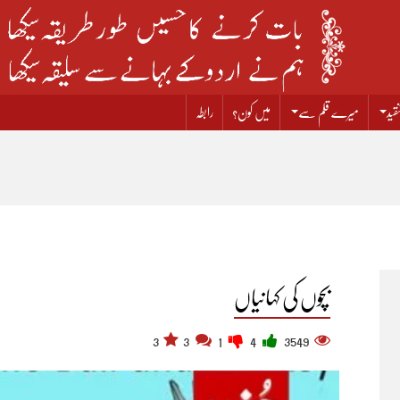
قید
میرے قلم سے
میں کون؟
رابطہ
بچوں کی کہانیاں
3
3
1
4
3549