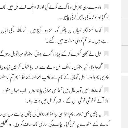
دوسرے دن پھر ہل والا گدھے کو لے گیا اور شام تک اسے ہل میں لگائے رک
ادا کیا اور خوشامد کی باتیں کرنی چاہیں۔
گدھا کہنے لگا: "میاں ان باتوں کو رہنے دو۔ آج میں نے مالک کی زب
رہے ہیں۔ خدا تم کو اپنی حفاظت میں رکھے۔"
بیل نے کان کھڑے کر کے پوچھا: "گدھے بھائی! سناؤ تو، میرا تو دل دھڑکنے
گدھا بولا: " کیا سناؤں۔ مالک ہل والے سے کہہ رہا تھا کہ اگر بیل زیادہ بیمار
چھری پھروا دو۔" بیل قصائی کے نام سے کانپ اٹھا اور کہنے لگا:‌ "پھر تم کیا مشور
گدھا بولا: "میں تو ہر حال میں‌ تمھاری بھلائی چاہتا ہوں۔ اب میرا یہ مشورہ
والا آئے تو خوشی خوشی اس کے ساتھ جا کر ہل میں جت جاؤ۔"
یہ باتیں بھی زمیندار چھپا ہوا سن رہا تھا اور دونوں کی باتوں پر اسے 
گدھے کے مشورے پر عمل کیا۔ چارے کی ساری ناند صاف کر دیں اور کلیلیں کرن