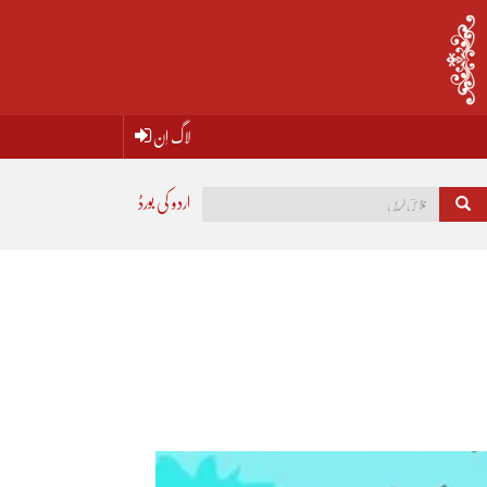
لاگ اِن
اردو کی بورڈ