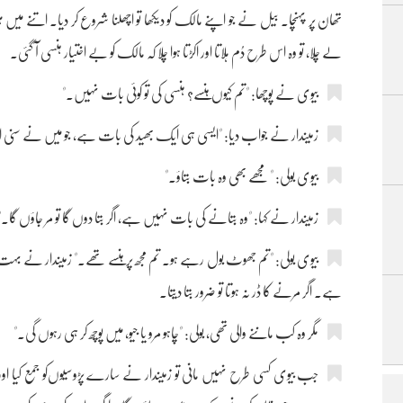
تھان پر پہنچا۔ بیل نے جو اپنے مالک کو دیکھا تو اچھلنا شروع کر دیا۔ اتنے میں
لے چلا، تو وہ اس طرح ‌دُم ہلاتا اور اکڑتا ہوا چلا کہ مالک کو بے اختیار ہنسی آ گئی۔
بیوی نے پوچھا: "تم کیوں ہنسے؟ ہنسی کی تو کوئی بات نہیں۔"
زمیندار نے جواب دیا: "ایسی ہی ایک بھید کی بات ہے، جو میں نے سنی اور
بیوی بولی:‌ " مجھے بھی وہ بات بتاؤ۔"
زمیندار نے کہا: "وہ بتانے کی بات نہیں ہے، اگر بتا دوں گا تو مر جاؤں گا۔"
بیوی بولی: "تم جھوٹ بول رہے ہو۔ تم مجھ پر ہنسے تھے۔" زمیندار نے بہت سمجھا
ہے۔ اگر مرنے کا ڈر نہ ہوتا تو ضرور بتا دیتا۔
مگر وہ کب ماننے والی تھی، بولی: "چاہو مرو یا جیو، میں پوچھ کر ہی رہوں گی۔"
جب بیوی کسی طرح نہیں مانی تو زمیندار نے سارے پڑوسیوں‌کو جمع کیا او