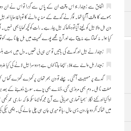
اتفاق سے زمیندار جو اس وقت ان کے پاس سے گزرا تو اس نے ان دونوں 
بھوسے کا وقت آ گیا تھا۔ نوکر نے گدھے کے منہ پر دانے کا توبڑا چڑھایا اور بیل
دن ہل والا بیل کو لینے آیا تو دیکھا کہ بیل بیمار ہے۔ رات کو کچھ کھایا بھی نہیں۔ 
کیا ہوا۔ نہ کھاتا ہے نہ پیتا ہے اور آج مجھے پورے کھیت میں ہل چلانا ہے، کہ
زمیندار نے بیل اور گدھے کی باتیں تو سن ہی لی تھیں۔ دل میں بہت ہ
زمیندار ہل والے سے بولا: "اچھا جاتا کہاں ہے؟ دوسرا بیل لانے کی کیا 
گدھے پر مصیبت آ گئی۔ پہلے تو دن بھر تھان پر کھڑے کھڑے گھاس کھای
مہلت نا ملی۔ دم بھی مروڑی گئی، ڈنڈے بھی پڑے۔ سورج ڈوبنے کے بعد جب گ
ادا کیا اور کہنے لگا: "بھیا تمھاری مہربانی سے آج مجھ کو ایسا سکھ ملا کہ ساری عمر کب
میں تھا کہ اگر دو چار دن یہی حال رہا تو میری جان ہی چلی جائے گی۔ اچھی نیکی ک