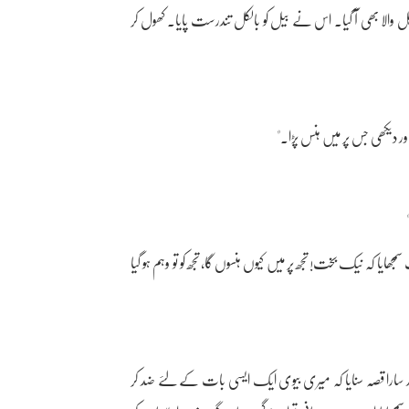
‌ ہل والا بھی آ گیا۔ اس نے بیل کو بالکل تندرست پایا۔ کھول کر
 دیکھی جس پر میں ہنس پڑا۔"
یا کہ نیک بخت! تجھ پر میں کیوں ‌ہنسوں گا، تجھ کو تو وہم ہو گیا
ر سارا قصہ سنایا کہ میری بیوی ایک ایسی بات کے لئے ضد کر