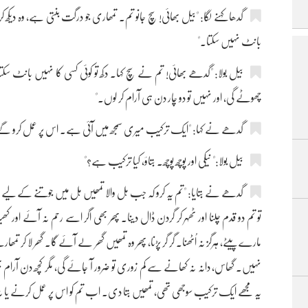
گدھا کہنے لگا: "بیل بھائی! سچ جانو تم۔ تمھاری جو درگت بنتی ہے، وہ دیکھ 
بانٹ نہیں سکتا۔"
بیل بولا: "گدھے بھائی! تم نے سچ کہا۔ دکھ تو کوئی کسی کا نہیں بانٹ س
چھوٹے گی، اور نہیں تو دو چار دن ہی آرام کر لوں۔"
گدھے نے کہا: "ایک ترکیب میری سمجھ میں آئی ہے۔ اس پر عمل کرو گے تو 
بیل بولا:" نیکی اور پوچھ پوچھ۔ بتاؤ، کیا ترکیب ہے؟"
گدھے نے بتایا: "تم یہ کرو کہ جب ہل والا تمھیں ہل میں جوتنے کے لیے لین
تو تم دو قدم چلنا اور ٹھہر کر گردن ڈال دینا۔ پھر بھی اگر اسے رحم نہ آئے اور کھ
مارے پیٹے، ہرگز نہ اُٹھنا۔ گر گر پڑنا، پھر وہ تمھیں گھر لے آئے گا۔ گھر لا کر ت
نہیں۔ گھاس، دانہ نہ کھانے سے کم زوری تو ضرور آ جائے گی، مگر کچھ دن آرام بھی م
یہ مجھے ایک ترکیب سوجھی تھی، تمھیں بتا دی۔ اب تم کو اس پر عمل کرنے یا ن