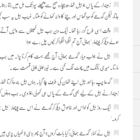
زمیندار کے پاس جو بیل تھا، وہ بیچارہ صبح سے پچھلے پہر تک ہل میں ‌جتا رہ
جاتا، لیکن گدھے کو سبز گھاس اور چنے کا دانہ کھانے کو ملتا۔ غریب بیل یہ سب کچ
وقت اسی طرح‌ گزر رہا تھا۔ ایک دن جب بیل کھیتوں سے واپس آت
ہوئے دیکھ کر پوچھا: "بھائی آج تم لنگڑا لنگڑا کر کیوں چل رہے ہو؟"
بیل نے جواب دیا: "گدھے بھائی! آج مجھے بہت کام کرنا پڑا۔ میں جب تھک ج
مارتا۔ میری ٹانگ میں چوٹ لگ گئی ہے۔ خیر! اپنی اپنی قسمت ہے۔"
گدھا چپ رہا اور بیل اپنے تھان کی طرف چلا گیا۔ جہاں بیل بندھا کرتا تھا، وہا
زمیندار نے بیل کے لیے بھی گدھے کے پاس ہی کھرلی بنوا دی۔ جب دونوں کو
ایک روز بیل کو اداس اور خاموش دیکھ کر گدھے نے اس سے پوچھا: "بی
کرو۔"
بیل نے کہا: "گدھے بھائی! کیا بات کروں؟ آج پھر بڑی لاٹھیاں پڑی ہیں