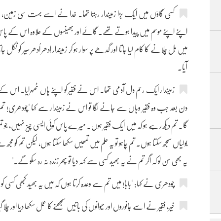
کسی گاؤں میں‌ ایک بڑا زمیندار رہتا تھا۔ خدا نے اسے بہت سی زمی
اپنے اپنے موسم میں پیدا ہوتے تھے۔ گائے اور بھینسوں کے علاوہ اس کے پاس 
میں‌ ہل چلانے کا کام لیا جاتا اور گدھے پر سوار ہو کر زمیندار اِدھر اُدھر سیر کو
آیا۔
زمیندار ایک رحم دل آدمی تھا۔ اس نے فقیر کو اپنے ہاں ٹھہرایا۔ اس کے ک
دن بعد جب وہ فقیر وہاں سے جانے لگا تو اس نے زمیندار سے کہا "چودھری! ت
گا۔ تم دیکھ رہے ہو کہ میں ایک فقیر ہوں۔ میرے پاس کوئی ایسی چیز نہیں، جو 
بولیاں‌ سمجھ سکتا ہوں۔ تم چاہو تو یہ علم میں تمھیں سکھا سکتا ہوں، لیکن تم کو مجھ س
یہ بھی سن لو کہ اگر تم نے یہ بھید کسی سے کہہ دیا تو پھر زندہ نہ رہ سکو گے۔"
چودھری نے کہا: "بابا! میں تم سے وعدہ کرتا ہوں کہ میں یہ بھید کبھی کسی کو نہ
خیر، فقیر نے اسے جانوروں اور حیوانوں کی باتیں سمجھنے کا عمل سکھا دیا اور چلا گ