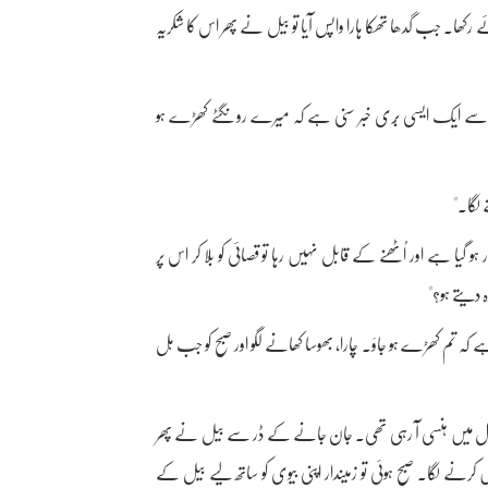
ھا۔ جب گدھا تھکا ہارا واپس آیا تو بیل نے پھر اس کا شکریہ
ان سے ایک ایسی بُری خبر سنی ہے کہ میرے رونگٹے کھڑے ہو
 لگا۔"
 ہو گیا ہے اور اُٹھنے کے قابل نہیں رہا تو قصائی کو بلا کر اس پر
ہ دیتے ہو؟"
 ہے کہ تم کھڑے ہو جاؤ۔ چارا، بھوسا کھانے لگو اور صبح کو جب ہل
دل ہی دل میں ہنسی آ رہی تھی۔ جان جانے کے ڈر سے بیل نے پھر
ے لگا۔ صبح ہوئی تو زمیندار اپنی بیوی کو ساتھ لیے بیل کے