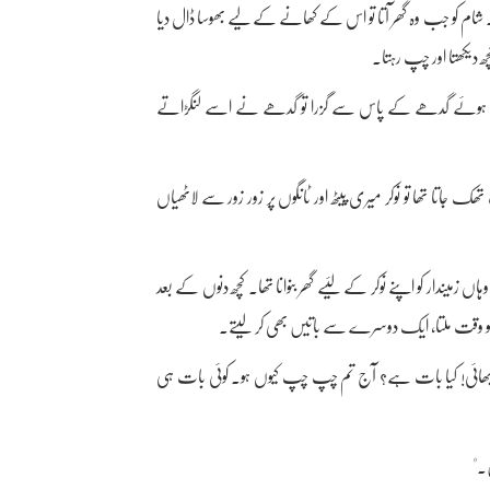
تا۔ شام کو جب وہ گھر آتا تو اس کے کھانے کے لیے بھوسا ڈال دیا
ھ دیکھتا اور چپ رہتا۔
ے ہوئے گدھے کے پاس سے گزرا تو گدھے نے اسے لنگڑاتے
اتا تھا تو نوکر میری پیٹھ اور ٹانگوں پر زور زور سے لاٹھیاں
ں زمیندار کو اپنے نوکر کے لئیے گھر بنوانا تھا۔ کچھ دنوں کے بعد
 وقت ملتا، ایک دوسرے سے باتیں بھی کر لیتے۔
ل بھائی! کیا بات ہے؟ آج تم چپ چپ کیوں ہو۔ کوئی بات ہی
۔"