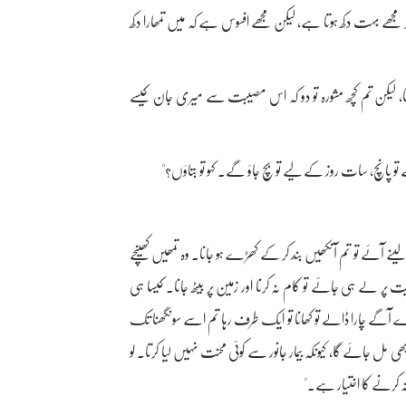
کر مجھے بہت دکھ ہوتا ہے، لیکن مجھے افسوس ہے کہ میں تمھارا دکھ
کتا، لیکن تم کچھ مشورہ تو دو کہ اس مصیبت سے میری جان کیسے
پانچ، سات روز کے لیے تو بچ جاؤ گے۔ کہو تو بتاؤں؟"
ے آئے تو تم آنکھیں بند کر کے کھڑے ہو جانا۔ وہ تمھیں کھینچے
یت پر لے ہی جائے تو کام نہ کرنا اور زمین پر بیٹھ جانا۔ کیسا ہی
مھارے آگے چارا ڈالے تو کھانا تو ایک طرف رہا تم اسے سونگھنا تک
ل جائے گا، کیونکہ بیمار جانور سے کوئی محنت نہیں لیا کرتا۔ لو
ہ کرنے کا اختیار ہے۔"