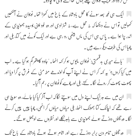
منتقل کر دو اور غریب نوجوان پہلے جہاں تھا اسے وہی پہنچا دو۔"
ایک ہی لمحہ بعد سونے کا محل بادشاہ کے باغ میں کھڑا تھا۔ نوجوان نے آنکھیں
کھولیں تو اس نے دیکھا کہ نہ محل ہے، نہ شہزادی اور وہ خود اپنی بوسیدہ جھونپڑی کے
اندر پڑا ہوا ہے۔ پاس ہی اس کی ماں بیٹھی رو رہی ہے اور ایک کونے میں کتا، بلی اور
چوہا اس کی طرف دیکھ رہے ہیں۔
"ہائے میری بدقسمتی!" نوجوان مایوس ہو کر کہہ اٹھا۔ "جادو کا پتھر گم ہو گیا ہے۔ اب
میں کیا کروں؟" یہ کہہ کر اس نے اپنے آپ کو اوندھے منھ مٹی کے فرش پر گرا دیا اور
پھوٹ پھوٹ کر رونے لگا۔ کتے، بلی اور چوہے کو نوجوان پر رحم آ گیا۔
ان میں سے ہر ایک اپنے دل میں سوچنے لگا کہ اب آخر کیا کیا جائے، وہ سوچ ہی
رہے تھے کہ اچانک کتا بھونک اٹھا، بلی میاؤں میاؤں کر اٹھی، چوہا چیں چیں کرنے
لگا۔ وہ تینوں دوڑتے ہوئے جھونپڑی سے باہر نکلے اور نظروں سے اوجھل ہو گئے۔
وہ تینوں تمام دن برابر دوڑتے رہے اور شام ہوتے ہوتے بادشاہ کے باغ تک