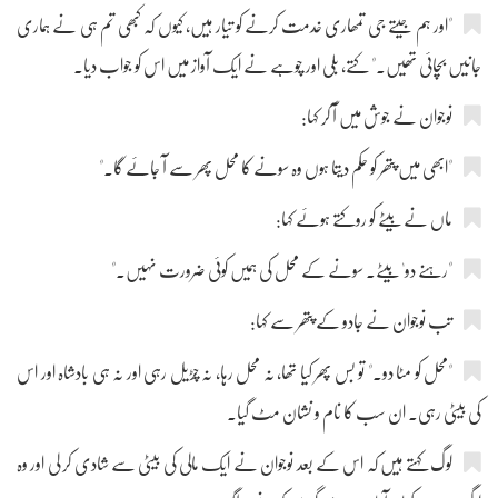
"اور ہم جیتے جی تمھاری خدمت کرنے کو تیار ہیں، کیوں کہ کبھی تم ہی نے ہماری
جانیں بچائی تھیں۔" کتے، بلی اور چوہے نے ایک آواز میں اس کو جواب دیا۔
نوجوان نے جوش میں آ کر کہا:
"ابھی میں پتھر کو حکم دیتا ہوں وہ سونے کا محل پھر سے آ جائے گا۔"
ماں نے بیٹے کو روکتے ہوئے کہا:
"رہنے دو' بیٹے۔ سونے کے محل کی ہمیں کوئی ضرورت نہیں۔"
تب نوجوان نے جادو کے پتھر سے کہا:
"محل کو مٹا دو۔" تو بس پھر کیا تھا، نہ محل رہا، نہ چڑیل رہی اور نہ ہی بادشاہ اور اس
کی بیٹی رہی۔ ان سب کا نام و نشان مٹ گیا۔
لوگ کہتے ہیں کہ اس کے بعد نوجوان نے ایک مالی کی بیٹی سے شادی کر لی اور وہ