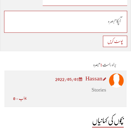
پوسٹ کریں
براہ راست
1
تبصرہ
Hassan
2022/05/01
Stories
جواب - 0
بچوں کی کہانیاں