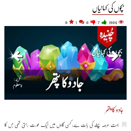
بچوں کی کہانیاں
0
1
0
7
1804
جادو کا پتھر
بہت عرصہ پہلے کی بات ہے، کسی گاؤں میں ایک عورت رہتی تھی جس کا