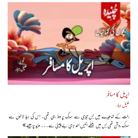
اپریل کا مسافر
خلیل جبار
رات کے اندھیرے میں بس تیزی سے سڑک پر دوڑ رہی تھی۔ اس کی ہیڈ لائٹوں سے
سڑک روشن تھی بس میں بیٹھے انیس احمد بڑی بےچینی سے... مزید پڑھیئے