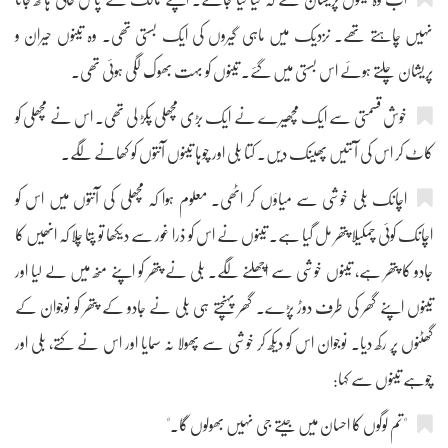
نہیں چاہتے تھے۔ نزدیک میں ماہی گیروں کی ایک بستی تھی۔ وہ تینوں حیران و
پریشان چلتے ہوئے اس بستی میں گئے۔ تینوں کو بہت بھوک لگی ہوئی تھی۔
خوش قسمتی سے ایک مچھیرے نے ایک بڑی مچھلی پکڑ لی تھی۔ اس نے مچھلی کو
کاٹ کر اس کی آنتیں پھینک دیں۔ کتا بلی اور چوہا تینوں آنتوں کو کھانے لگے۔
اچانک بلی خوشی سے میاؤں کر اٹھی۔ معلوم ہوا کہ مچھلی کی آنتوں میں اس کو
اچانک کوئی چمکیلا پتھر مل گیا ہے۔ تینوں نے اس کو ذرا غور سے دیکھا تو پتا چلا کہ انھیں کا
جادو کا پتھر ہے، تینوں خوشی سے اچھلنے لگے۔ بلی نے پتھر کو اپنے منھ میں لے لیا اور
تینوں اپنے گھر کی طرف دوڑ پڑے۔ گھر پہنچتے ہی بلی نے جادو کے پتھر کو نوجوان کے
گھٹنوں پر رکھ دیا۔ نوجوان اس کو دیکھ کر خوشی سے پھولا نہ سمایا اور اس نے کتے، بلی اور
چوہے تینوں سے کہا:
"تم لوگوں کا احسان میں جیتے جی نہیں بھولوں گا۔"