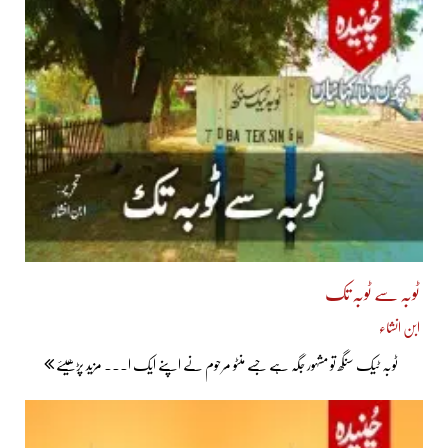
ٹوبہ سے ٹوبہ تک
ابن انشاء
ٹوبہ ٹیک سنگھ تو مشہور جگہ ہے جسے منٹو مرحوم نے اپنے ایک ا... مزید پڑھیئے