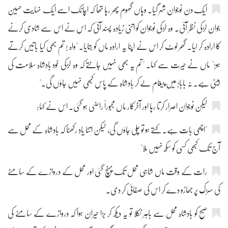
ایک دن نوجوان شہر گیا۔ وہاں گھوم پھر رہا تھا کہ اچانک اسے ایک نہایت حسین
جوان لڑکی نظر آئی۔ وہ لڑکی نوجوان کو اتنی زیادہ پسند آئی کہ اس نے اس سے شادی کرنے
کا ارادہ کر لیا۔ گھر لوٹ کر اس نے اپنا یہ ارادہ ماں کو بتایا۔ "واہ ! تم بھی کیا باتیں کرتے
ہو!" ماں نے حیرت سے کہا۔ "تم یہ بھی نہیں جانتے کہ وہ لڑکی خود بادشاہ سلامت کی
بیٹی ہے۔ نہ بابا! میں پیغام لے کر بادشاہ کے پاس کبھی نہیں جاؤں گی۔"
لیکن نوجوان اصرار کرتا رہا اور آخرکار ماں مجبوراً راضی ہو گئی۔ اس نے کہا:
"اچھی بات ہے۔ کہتے ہو تو چلی جاؤں گی، لیکن اتنا یاد رکھنا کہ بادشاہ کے محل سے
آج تک کبھی کسی کو سکھ نہیں ملا"
رات کے وقت ماں شاہی محل تک پہنچ گئی اور محل کے دروازے کے سامنے
کی سڑک پر جھاڑو دے کر اس کی صفائی کر دی۔
صبح کو بادشاہ محل سے باہر نکلا تو یہ دیکھ کر بڑا حیران ہوا کہ دروازے کے سامنے کی