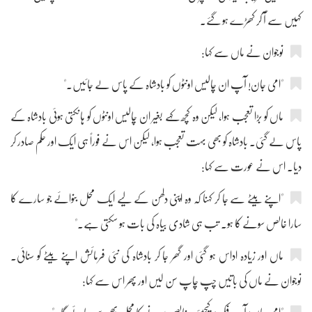
کہیں سے آ کر کھڑے ہو گئے۔
نوجوان نے ماں سے کہا:
"امی جان! آپ ان چالیس اونٹوں کو بادشاہ کے پاس لے جائیں۔"
ماں کو بڑا تعجب ہوا، لیکن وہ کچھ کہے بغیر ان چالیس اونٹوں کو ہانکتی ہوئی بادشاہ کے
پاس لے گئی۔ بادشاہ کو بھی بہت تعجب ہوا، لیکن اس نے فوراً ہی ایک اور حکم صادر کر
دیا۔ اس نے عورت سے کہا:
"اپنے بیٹے سے جا کر کہنا کہ وہ اپنی دلھن کے لیے ایک محل بنوائے جو سارے کا
سارا خالص سونے کا ہو۔ تب ہی شادی بیاہ کی بات ہو سکتی ہے۔"
ماں اور زیادہ اداس ہو گئی اور گھر جا کر بادشاہ کی نئی فرمائش اپنے بیٹے کو سنائی۔
نوجوان نے ماں کی باتیں چپ چاپ سن لیں اور پھر اس سے کہا: