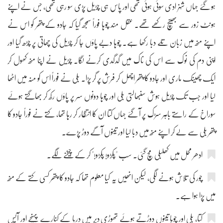
ہو گئے جہاں شہزادی سوئی ہوئی تھی اور پاس ہی چڑیل پڑی سو رہی تھی، جس نے اپنے
ہونٹ زور سے بھینچ رکھے تھے۔ عقل مند چوہا فوراً سمجھ گیا کہ جادو کے پتھر کو اس نے
اپنے منھ میں زبان تلے دبا رکھا ہے۔ چوہا دبے پاؤں جا کر چڑیل کی چھاتی پر چڑھ گیا اور
اپنی دم کی نوک سے اس کی ناک میں گدگدی کرنے لگا۔ چڑیل نے اپنا منھ کھول کر
ایک چھینک ماری اور جادو کا پتھر اچھل کر فرش پر گر پڑا۔ بلی نے فوراً اس کو منہ میں اٹھا
لیا اور جب تک چڑیل ہوش سنبھالتی بلی اور چوہا دونوں سر پر پاؤں رکھ کر بھاگتے ہوئے
سوراخ کے راستے باہر سڑک پر آ گئے جہاں کتا ان کا انتظار کر رہا تھا، کتے نے فوراً جادو کا
پتھر بلی سے لے کر اپنے منھ میں دبا لیا اور تینوں آگے دوڑ پڑے۔
ادھر محل میں کھلبلی مچ گئی۔ سب "پکڑو! پکڑو!" کر کے چیخنے لگے۔
چور کی تلاش ہونے لگی، لیکن انھیں یہ کیا معلوم تھا کہ جادو کا پتھر کسی کتے کے منھ
میں پڑا ہوا ہے۔
کتا، بلی اور چوہا تینوں دوڑتے ہوئے تھوڑی دیر میں دریا کے کنارے پہنچے اور آپس