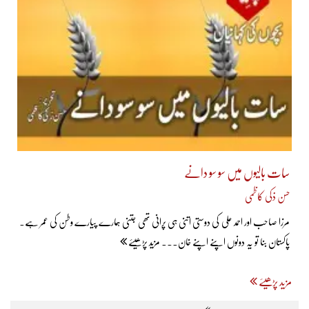
سات بالیوں میں سو سو دانے
حسن ذکی کاظمی
مرزا صاحب اور احمد علی کی دوستی اتنی ہی پرانی تھی جتنی ہمارے پیارے وطن کی عمر ہے۔
پاکستان بنا تو یہ دونوں اپنے اپنے خان... مزید پڑھیئے
مزید پڑھیئے