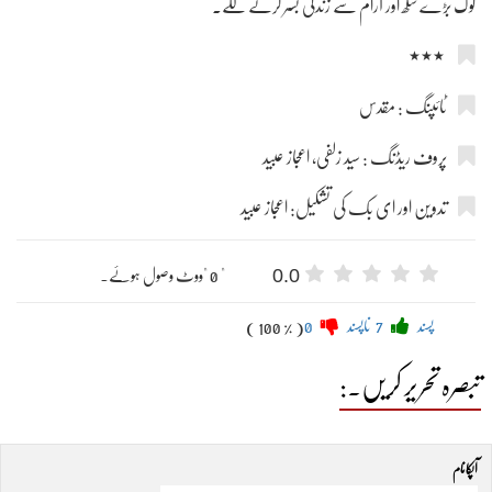
لوگ بڑے سکھ اور آرام سے زندگی بسر کرنے لگے۔
٭٭٭
ٹائپنگ : مقدس
پروف ریڈنگ : سید زلفی، اعجاز عبید
تدوین اور ای بک کی تشکیل: اعجاز عبید
0.0
" 0 "ووٹ وصول ہوئے۔
پسند
7
ناپسند
0
( 100 % )
تبصرہ تحریر کریں۔:
آپکا نام