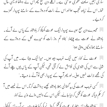
ساری زمیں صاف ستھری ہو گئی ہے۔ اگلے دن صبح پھر اس نے دیکھا تو یہی حال
تھا۔ اس نے زیادہ تعجب ہوا اور اس نے رات کو دروازے کے سامنے پہریدار کھڑے
کر دیے۔
تیسرے دن صبح سویرے پہریدار ایک عورت کو پکڑ کر بادشاہ کے پاس لے آئے۔
بادشاہ نے عورت سے پوچھا: "بتاؤ تم روز رات کو میرے محل کے دروازے کے
سامنے جھاڑو کیوں دیتی ہو؟"
عورت نے کہا: "میں ایک غریب بیوہ ہوں۔ میرا ایک بیٹا ہے۔ میں آپ کی
بیٹی سے اس کی شادی کی خواہش لے کر آئی تھی، لیکن آپ کے پاس یوں چلے آنے
کی مجھے جرات نہیں ہوئی۔ اور پھر آپ کے پہریدار بھی تو آنے نہ دیتے۔"
کسی غریب عورت کی یہ گستاخی بھلا بادشاہ کیسے برداشت کرتا۔ اس نے غصے میں آ
کر حکم دیا کہ عورت کو قتل کر دیا جائے، لیکن اس کے دائیں والے وزیر نے کہا:
"بادشاہ عالم! اس بیچاری عورت کو قتل کروانے کی کیا ضرورت ہے آپ اس کو کوئی