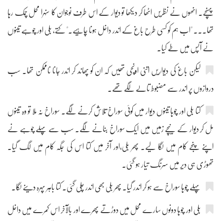
پہنچے۔ انھوں نے نظریں اٹھا کر دیکھا تو دیوار کے اس طرف نوجوان کا سنہرا محل چمک رہا
تھا۔۔۔ "اب ہم کو کسی طرح باغ کے اندر داخل ہونا چاہیے۔" کتے، بلی اور چوہے تینوں
نے آپس میں طے کیا۔
لیکن باغ کی دیواریں اتنی اونچی تھیں کہ ان کو پھاند کر اندر جانا ناممکن تھا۔ سب
دروازوں پر اندر سے مضبوط تالے لگے تھے۔
کتا بلی اور چوہا تینوں دیوار میں کوئی سوراخ تلاش کرنے لگے۔ سوراخ نہ ملا تو وہ تینوں
مل کر دیوار کے نیچے زمیں میں ایک سوراخ بنانے لگے۔ سب سے پہلے چوہے نے
اپنے پنجے کام میں لگا لیے۔ پھر بلی،اور آخر میں کتا اس کی جگہ کام میں لگ گیا۔
تھوڑی ہی دیر میں سرنگ تیار ہو گئی۔
پہلے چوہا سوراخ سے ہو کر اندر گیا۔ پھر بلی بھی اندر چلی گئی۔ کتا باہر پہرہ دینے لگا۔
بلی اور چوہا دونوں سارے محل میں دوڑتے پھرے اور بالآخر اس کمرے میں داخل