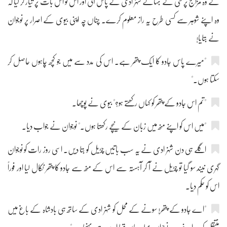
کے وہ مزاج پرسی کے بہانے شہزادی کے پاس آئی اور اس کو اس بات پر تیار کر لیا کہ
وہ اپنے شوہر سے کسی طرح یہ راز معلوم کرے۔ چناں چہ اپنی بیوی کے اصرار پر نوجوان
نے بتایا!
"میرے پاس جادو کا ایک پتھر ہے۔ اس کی مدد سے میں جو کچھ چاہوں حاصل کر
سکتا ہوں۔"
"تم اس جادو کے پتھر کو کہاں رکھتے ہو؟" بیوی نے پوچھا۔
"میں اس کو اپنے منھ میں زبان کے نیچے رکھتا ہوں۔" نوجوان نے جواب دیا۔
اگلے ہی دن شہزادی نے یہ سب باتیں چڑیل کو بتا دیں۔ اسی روز رات کو نوجوان
گہری نیند سو گیا تو چڑیل نے آ کر آہستہ سے اس کے منھ سے جادو کا پتھر نکال لیا اور فوراً
اس کو حکم دیا۔
"اے جادو کے پتھر! سونے کے محل کو شہزادی کے ساتھ ہی بادشاہ کے باغ میں