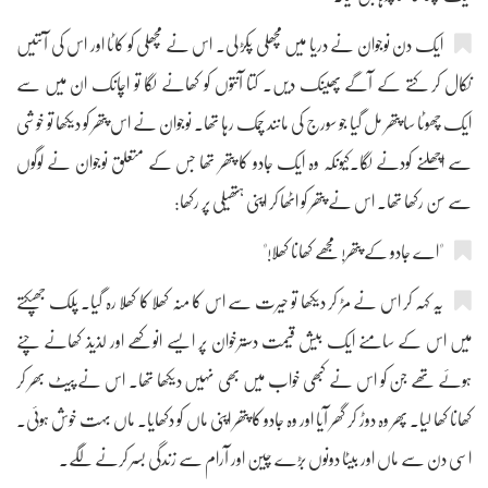
ایک دن نوجوان نے دریا میں مچھلی پکڑ لی۔ اس نے مچھلی کو کاٹا اور اس کی آنتیں
نکال کر کتے کے آگے پھینک دیں۔ کتا آنتوں کو کھانے لگا تو اچانک ان میں سے
ایک چھوٹا سا پتھر مل گیا جو سورج کی مانند چمک رہا تھا۔ نوجوان نے اس پتھر کو دیکھا تو خوشی
سے اچھلنے کودنے لگا۔کیونکہ وہ ایک جادو کا پتھر تھا جس کے متعلق نوجوان نے لوگوں
سے سن رکھا تھا۔ اس نے پتھر کو اٹھا کر اپنی ہتھیلی پر رکھا:
"اے جادو کے پتھر! مجھے کھانا کھلا!"
یہ کہہ کر اس نے مڑ کر دیکھا تو حیرت سے اس کا منہ کھلا کا کھلا رہ گیا۔ پلک جھپکتے
میں اس کے سامنے ایک بیش قیمت دسترخوان پر ایسے انوکھے اور لذیذ کھانے چنے
ہوئے تھے جن کو اس نے کبھی خواب میں بھی نہیں دیکھا تھا۔ اس نے پیٹ بھر کر
کھانا کھا لیا۔ پھر وہ دوڑ کر گھر آیا اور وہ جادو کا پتھر اپنی ماں کو دکھایا۔ ماں بہت خوش ہوئی۔
اسی دن سے ماں اور بیٹا دونوں بڑے چین اور آرام سے زندگی بسر کرنے لگے۔