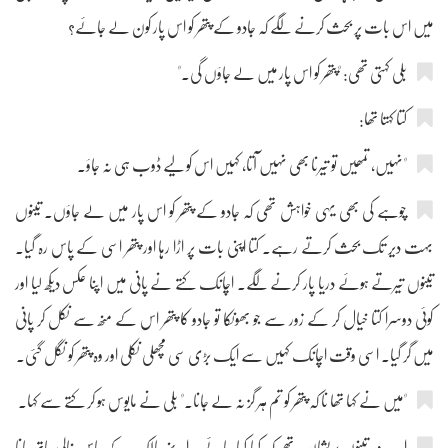
میں اس بات پر بحث کرنے لگے کہ جادو کے پتھر کو اس پار کون لے جائے؟
بلی کہتی تھی: "پتھر کو اس پار میں لے جاؤں گی۔"
کتا کہتا تھا:
"نہیں، تمھیں تو تیرنا بھی نہیں آتا، کہیں اس کو لیے ڈوب ہی نہ جاؤ۔
چوہے کی بھی یہی خواہش تھی کہ جادو کے پتھر کو اس پار میں لے جاؤں۔ تینوں
بہت دیر تک بحث کرتے رہے۔ کتا اپنی بات پر اڑا رہا اور پتھر اسی کے پاس رہ گیا۔
تینوں تیرتے ہوئے دریا پار کرنے لگے۔ اچانک کتے نے پانی میں اپنا عکس دیکھ لیا اور
کوئی دوسرا کتا خیال کر کے زور سے جو بھونکا تو جادو کا پتھر اس کے منھ سے نکل کر پانی
میں گر گیا۔ اسی وقت اچانک کہیں سے ایک بڑی سی مچھلی نکلی اور وہ پتھر کو نگل گئی۔
"میں نے کہا تھا نا کہ پتھر کو تم ہر گز نہ لے جانا۔" بلی نے مایوس ہو کر کتے سے کہا۔
اب وہ تینوں پریشان تھے کہ کیا کیا جائے۔ اپنے مالک کے پاس خالی ہاتھ جانا