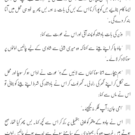
ایسا کام بتائیے جس کو پورا کرنا اس کے بس کی بات نہ ہو۔ بس پھر یہ خود ہی محل میں آنا
بند کر دے گی۔"
وزیر کی بات بادشاہ کو پسند آئی اور اس نے عورت سے کہا:
"جاؤ جا کر اپنے بیٹے سے کہنا کہ وہ میری بیٹی سے شادی کے لیے چالیس اونٹوں پر
سونا لاد کر لائے۔"
"ہم بیچارے اتنا سونا کہاں سے لائیں گے؟" عورت نے اداس ہو کر سوچا اور محل
سے نکل کر اپنے گھر کی راہ لی۔ گھر لوٹ کر اس نے بادشاہ کی شرط اپنے بیٹے کو بتائی تو
اس نے ماں سے کہا:
"امی جان! آپ فکر نہ کیجیئے۔"
اس نے جادو کے پتھر کو اپنی ہتھیلی پر رکھ کر اس سے کچھ کہا۔ بس پھر کیا تھا، صبح
ہوتے ہیں غریب بیوہ کی جھونپڑی کے سامنے سونے سے لدے ہوئے چالیس اونٹ