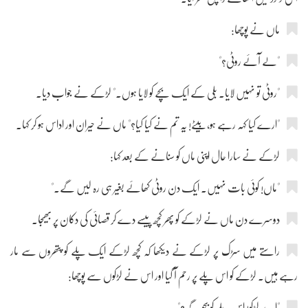
ماں نے پوچھا:
"لے آئے روٹی؟"
"روٹی تو نہیں لایا۔ بلی کے ایک بچے کو لایا ہوں۔" لڑکے نے جواب دیا۔
"ارے کیا کہہ رہے ہو، بیٹے! یہ تم نے کیا کیا؟" ماں نے حیران اور اداس ہو کر کہا۔
لڑکے نے سارا حال اپنی ماں کو سنانے کے بعد کہا:
"ماں! کوئی بات نہیں۔ ایک دن روٹی کھائے بغیر ہی رہ لیں گے۔"
دوسرے دن ماں نے لڑکے کو پھر کچھ پیسے دے کر قصائی کی دکان پر بھیجا۔
راستے میں سڑک پر لڑکے نے دیکھا کہ کچھ لڑکے ایک پلے کو پتھروں سے مار
رہے ہیں۔ لڑکے کو اس پلے پر رحم آ گیا اور اس نے لڑکوں سے پوچھا:
"اے لڑکو! اس پلے کو بیچو گے؟"