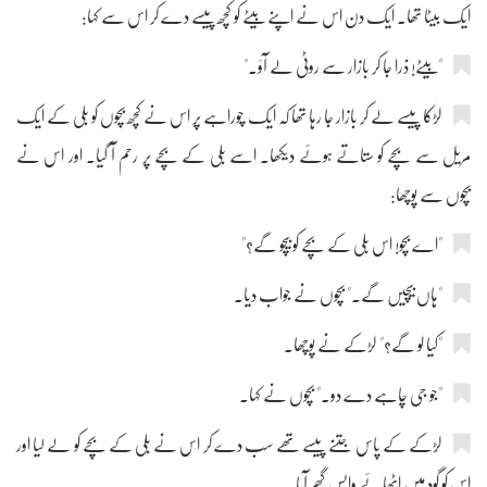
ایک بیٹا تھا۔ ایک دن اس نے اپنے بیٹے کو کچھ پیسے دے کر اس سے کہا:
"بیٹے! ذرا جا کر بازار سے روٹی لے آؤ۔"
لڑکا پیسے لے کر بازار جا رہا تھا کہ ایک چوراہے پر اس نے کچھ بچوں کو بلی کے ایک
مریل سے بچے کو ستاتے ہوئے دیکھا۔ اسے بلی کے بچے پر رحم آ گیا۔ اور اس نے
بچوں سے پوچھا:
"اے بچو! اس بلی کے بچے کو بیچو گے؟"
"ہاں بیچیں گے۔" بچوں نے جواب دیا۔
"کیا لو گے؟" لڑکے نے پوچھا۔
"جو جی چاہے دے دو۔" بچوں نے کہا۔
لڑکے کے پاس جتنے پیسے تھے سب دے کر اس نے بلی کے بچے کو لے لیا اور
اس کو گود میں اٹھائے واپس گھر آیا۔