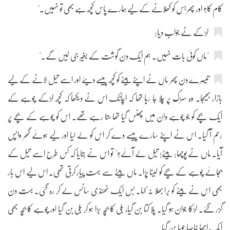
کام کا؟ اور پھر اس کو کھلانے کے لیے ہمارے پاس کچھ ہے بھی تو نہیں۔"
لڑکے نے جواب دیا:
"ماں کوئی بات نہیں۔ ہم ایک دن گوشت کے بغیر جی لیں گے۔"
تیسرے دن پھر ماں نے اپنے بیٹے کو کچھ پیسے دیئے اور اسے تیل لانے کے لیے
بازار بھیجا۔ وہ سڑک پر چلا جا رہا تھا کہ اچانک اس نے دیکھا کہ کچھ لڑکے چوہے کے
ایک بچے کو جو چوہے دان میں پھنس گیا تھا ستا رہے تھے۔ اس کو چوہے کے بچے پر
رحم آ گیا۔ اس نے اپنے سارے پیسے دے کر اس کو لے لیا اور لیے ہوئے گھر واپس
آیا۔ ماں نے پوچھا: بیٹے! تیل لے آئے؟" تو اس نے بتایا کہ کس طرح اسے تیل کے
بجائے چوہے کے بچے کو لینا پڑا۔ ماں بیٹے سے بہت پیار کرتی تھی۔ اس لیے اس بار
بھی اس نے بیٹے کو برا بھلا نہ کہا۔ بس ایک ٹھنڈی سانس لے کر رہ گئی۔ بہت دن
گزر گئے۔ لڑکا جوان ہو گیا۔ پلا کتا بن گیا، بلی کا بچہ بڑا ہو کر بلی بن گیا اور چوہے کا بچہ بھی
ایک اچھا خاصا چوہا بن گیا۔