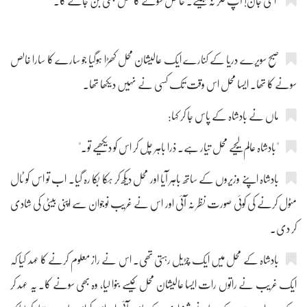
"امی جان! آپ فکر نہ کیجیئے۔ خالص سونے کا محل بھی بن جائے گا۔"
صبح سویرے دریا کے کنارے ایک عالیشان محل کھڑا ہوگیا جو سارے کا سارا خالص
سونے کا تھا۔ ایسا محل اس وقت تک کسی نے نہیں دیکھا تھا۔
ماں نے بادشاہ کے پاس جا کر کہا:
"بادشاہ عالم لیجیے محل تیار ہے۔ ذرا باہر چل کر اس کو دیکھیے تو۔"
بادشاہ اپنے وزیروں کے ساتھ باہر آیا اور محل دیکھ کر ہکا بکا رہ گیا۔ اب تو اس کو ٹال
مٹول کرنے کی کوئی صورت نظر نہ آئی اور اس نے غریب نوجوان سے اپنی بیٹی کی شادی
کر دی۔
بادشاہ کے محل میں ایک چڑیل رہتی تھی۔ اس نے راز معلوم کرنے کا عہد کیا کہ
ایک غریب نے راتوں رات ایسا عالیشان محل کیسے بنوا لیا، وہ بھی سونے کا۔ یہ عہد کر