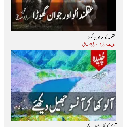
عقلمند اُلّو اور جوان گھوڑا
حکایات سرفراز
سرفراز صدیقی