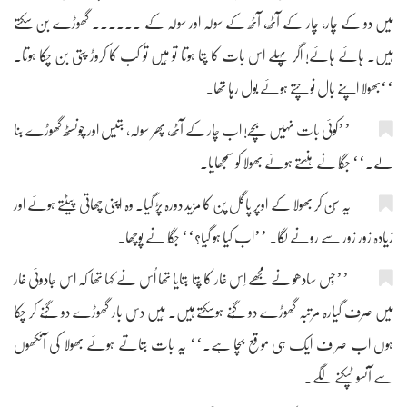
میں دو کے چار، چار کے آٹھ، آٹھ کے سولہ اور سولہ کے ۔۔۔۔۔۔ گھوڑے بن سکتے
ہیں۔ ہائے ہائے! اگر پہلے اس بات کا پتا ہوتا تو مَیں تو کب کا کروڑ پتی بن چکا ہوتا۔
‘‘بھولا اپنے بال نوچتے ہوئے بول رہا تھا۔
’’کوئی بات نہیں بچّے! اب چار کے آٹھ، پھر سولہ، بتیس اور چونسٹھ گھوڑے بنا
لے۔‘‘ جگّا نے ہنستے ہوئے بھولا کو سمجھایا۔
یہ سُن کر بھولا کے اوپر پاگل پن کا مزید دورہ پڑ گیا۔ وہ اپنی چھاتی پیٹتے ہوئے اور
زیادہ زور زور سے رونے لگا۔ ’’اب کیا ہو گیا؟‘‘ جگّا نے پوچھا۔
’’جِس سادھو نے مجھے اِس غار کا پتا بتایا تھا اُس نے کہا تھا کہ اس جادوئی غار
میں صرف گیارہ مرتبہ گھوڑے دو گُنے ہوسکتے ہیں۔ مَیں دس بار گھوڑے دو گُنے کر چکا
ہوں اب صر ف ایک ہی موقع بچا ہے۔‘‘ یہ بات بتاتے ہوئے بھولا کی آنکھوں
سے آنسو ٹپکنے لگے۔