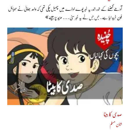
آدھے گھنٹے کے اندر اندر یہ خبر پورے ادارے میں پھیل چکی تھی کہ واحد بھائی نے موبائل
فون خرید لیا ہے۔ جس جس نے یہ خبر سنی... مزید پڑھیئے
صدی کا بیٹا
شان مسلم