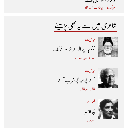
آلو کھا کر آنسو جھیل دیکھیے
سفرنامے
پیر عارف اﷲ شاہ
شاعری میں سے یہ بھی پڑھیئے
میری پسند
آہ کو چاہیے اِک عُمر اثر ہونے تک ​
اسد اللہ خان غالب
میری پسند
آئے کچھ ابر، کچھ شراب آئے
فیض احمد فیض
مجموعے
سچ کا زہر
احمد فراز