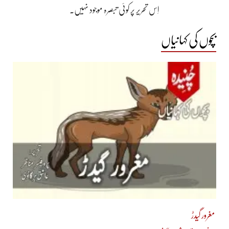
اِس تحریر پر کوئی تبصرہ موجود نہیں۔
بچوں کی کہانیاں
مغرور گیدڑ