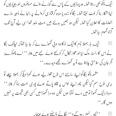
ایک ڈاکو بھی رہتا تھا۔ وہ پہاڑیوں کے پاس سے گذرنے والے مسافروں اور بیوپاریوں کو
اپنا شکار بنا کر لوٹ لیتا تھا۔ جگّا کو زندہ یا مُردہ گرفتاری کروانے پر راجا نے ڈھیر سارے
انعامات کا اعلان کیا تھا۔ لیکن وہ بھیس بدلنے میں بہت ماہر تھا اسی لیے آج تک
آزاد گھوم رہا تھا۔
ایک بار بھولا نام کا ایک لڑکا دو عربی گھوڑے لے کر جا رہا تھا کہ اچانک جگّا
نے اس کا راستہ روک لیا اور تلوار نکال کر کڑکتے ہوئے لہجے میں بولا:’’ اے چھوکرے!
اگر جان کی سلامتی چاہتا ہے تو یہ گھوڑے مجھے دیدے۔‘‘
مشہور ڈاکو جگّا کو اپنے سامنے اس طرح تلوار لیے ہوئے کھڑا دیکھ کر بھولا پہلے تو
بُری طرح سہم گیا لیکن پھر اپنے حواس پر قابو پاتے ہوئے پوری ہمت جٹا کر بولا:’’
سردار!ایک گھوڑا تو مَیں دے سکتا ہوں لیکن دوسرا گھوڑا مَیں کسی بھی قیمت پر نہیں
دوں گا۔‘‘
’’کیوں نہیں دو گے؟‘‘ جگّا نے ڈانٹتے ہوئے پوچھا۔