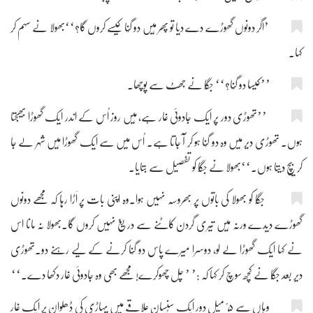
’اگر دونوں گھوڑے دے دیا تو پھر مَیں دو گُنا کیسے کروں گا؟‘‘بھولا نے سہم کر
کہا۔
’’کیسا دو گُنا؟‘‘ جگّا نے جھٹ سے پوچھا۔
’’تھوڑی دور پر ایک جادوئی غار ہے، مَیں روز اُس کے اندر ایک گھوڑا بھیجتا
ہوں۔ تھوڑی دیر میں وہ دو گُنا ہو کر آ جاتا ہے۔ اُس میں سے ایک گھوڑا مَیں شہر لے جا
کر بیچ دیتا ہوں۔‘‘بھولا نے جگّا کو تفصیل سے بتایا۔
جگّا کو بھولا کی باتوں پر بھروسہ نہیں ہوا۔وہ اپنی بات پر اَڑا رہا کہ مجھے دونوں
گھوڑے دیدے ورنہ مَیں تیری گردن کاٹنے سے دریغ نہیں کروں گا۔بھولا نہ مانا اس
نے کہا ایک گھوڑا لے لو، دوسرا میرے پاس دو گُنا کرنے کے لیے رہنے دو۔تھوڑی
دیر بعد جگّا نے کچھ سوچ کر کہا کہ :’ ’ چل چھوکرے! مجھے بھی وہ جادوئی غار دکھا دے۔‘‘
وہاں سے ۵؍ میل دور ایک سُنسان علاقے میں پہاڑی کی ڈھلوان پر ایک غار