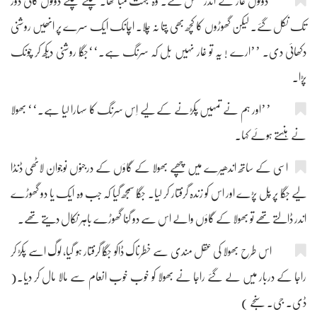
دونوں غار کے اندر گھس گئے۔ وہ بہت لمبا تھا۔ چلتے چلتے دونوں کافی دور
تک نکل گئے۔ لیکن گھوڑوں کا کچھ بھی پتا نہ چلا۔ اچانک ایک سرے پر انھیں روشنی
دکھائی دی۔ ’’ارے ! یہ تو غار نہیں بل کہ سرنگ ہے۔‘‘جگّا روشنی دیکھ کر چونک
پڑا۔
’’اور ہم نے تمہیں پکڑنے کے لیے اِس سرنگ کا سہارا لیا ہے۔‘‘ بھولا
نے ہنستے ہوئے کہا۔
اسی کے ساتھ اندھیرے میں چھپے بھولا کے گاؤں کے درجنوں نوجوان لاٹھی ڈنڈا
لیے جگّا پر پِل پڑے اور اس کو زندہ گرفتار کر لیا۔ جگّا سمجھ گیا کہ جب وہ ایک یا دو گھوڑے
اندر ڈالتے تھے تو بھولا کے گاؤں والے اس سے دو گُنا گھوڑے باہر نکال دیتے تھے۔
اس طرح بھولا کی عقل مندی سے خطرناک ڈاکو جگّا گرفتار ہو گیا، لوگ اسے پکڑ کر
راجا کے دربار میں لے گئے راجا نے بھولا کو خوب خوب انعام سے مالا مال کر دیا۔(
ڈی۔ جی۔ سنجے )