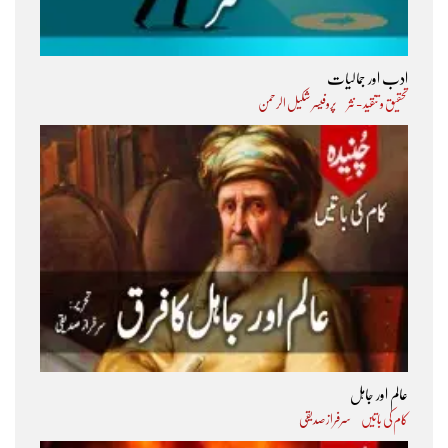
ادب اور جمالیات
تحقیق و تنقید - نثر
پروفیسر شکیل الرحمن
عالم اور جاہل
کام کی باتیں
سرفراز صدیقی