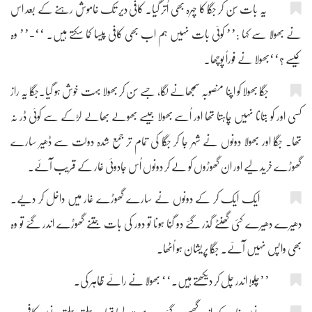
یہ بات سُن کر جگّا کا چہرہ بھی اُتر گیا۔ کافی دیر تک خاموش رہنے کے بعد اس
نے بھولا سے کہا :’’ کوئی بات نہیں ہم اب بھی کافی پیسا کما سکتے ہیں۔ ‘‘-’’ وہ
کیسے ؟‘‘بھولا نے فوراً پوچھا۔
جگّا بھولا کو اپنا منصوبہ سمجھانے لگا، جسے سُن کر بھولا بہت خوش ہو گیا۔جگّا یہ راز
کسی اور کو بتانا نہیں چاہتا تھا اور اُسے بھولا جیسے بھولے بھالے لڑکے سے کوئی ڈر نہ
تھا۔ جگّا اور بھولا دونوں نے شہر جا کر جگّا کی تمام تر جمع شدہ دولت سے ڈھیر سارے
گھوڑے خرید لیے اور ان گھوڑوں کو لے کر دونوں اُس جادوئی غار کے قریب آئے۔
ایک ایک کر کے دونوں نے سارے گھوڑے غار میں داخل کر دیے۔
دھیرے دھیرے کئی گھنٹے گذر گئے دو گُنا ہونا تو دور کی بات جتنے گھوڑے اندر گئے تو وہ
بھی واپس نہیں آئے۔ جگّا پریشان ہو اُٹھا۔
’’چلو! اندر چل کر دیکھتے ہیں۔‘‘ بھولا نے رائے ظاہر کی۔