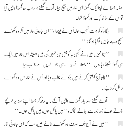
تھا۔ بھولا نے اپنا ایک گھوڑا اس غار میں بھیج دیا۔ آدھے گھنٹے بعد جب وہ گھوڑا واپس آیا
تو اس کے ساتھ ایک اور گھوڑا تھا۔
جگّا ڈاکو کو بہت تعجب ہوا۔اُس نے پوچھا :’’اس جادوئی غار میں اگر دو گھوڑے
بھیج دیے جائیں تو کیا ہو گا؟ ‘‘
’’پتا نہیں مَیں نے کبھی یہ کوشش ہی نہیں کی مَیں ہمیشہ اس غار میں ایک
ہی گھوڑا بھیجتا رہا ہوں۔ ‘‘ بھولا نے بڑے ہی بھولے پن سے جواب دیا۔
’’چلو! آج کوشش کرتے ہیں جگّا نے جواب دیا اور اُس نے غار میں دو گھوڑے
داخل کر دیے۔
آدھے گھنٹے بعد چار گھوڑے واپس آ گئے۔ یہ دیکھ کر بھولا اپنے منہ پر طمانچے
مارتے ہوئے زور زور سے چلانے لگا کہ :’’ مَیں پاگل ہوں، مَیں پاگل ہوں۔‘‘
’’مَیں نے آج تک صرف دو گھوڑے بنائے ہیں، جب کہ اس جادوئی غار