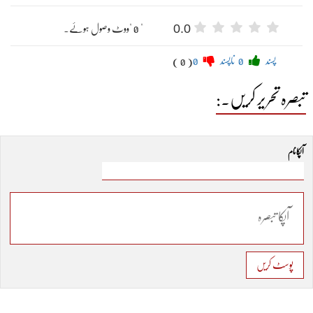
0.0
" 0 "ووٹ وصول ہوئے۔
پسند
0
ناپسند
0
( 0 )
تبصرہ تحریر کریں۔:
آپکا نام
پوسٹ کریں