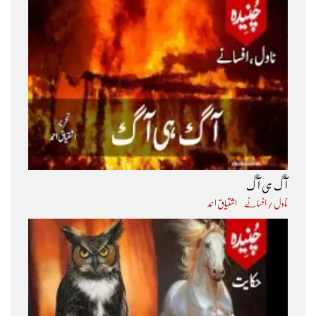
آگ ہی آگ
ناول / افسانے
اشتیاق احمد