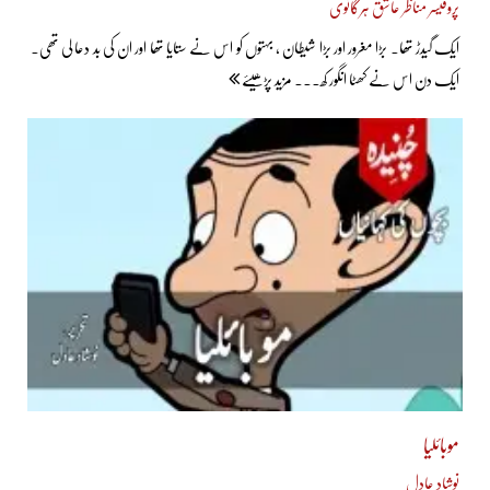
پروفیسر مناظر عاشق ہرگانوی
ایک گیدڑ تھا۔ بڑا مغرور اور بڑا شیطان ، بہتوں کو اس نے ستایا تھا اور ان کی بد دعا لی تھی۔
ایک دن اس نے کھٹا انگور کھ... مزید پڑھیئے
موبائلیا
نوشاد عادل