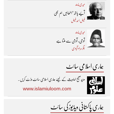
میری پسند
آئیے ہاتھ ’اٹھائیں ہم بھی
فیض احمد فیض
میری پسند
آدمی، آدمی سے ملتا ہے
جگر مراد آبادی
ہماری اسلامی سائٹ
مزیدصحیح احادیث کے لیئے ہماری اسلامی سائٹ وزٹ کریں۔
www.islamiuloom.com
ہماری پاکستانی ویڈیوز کی سائٹ