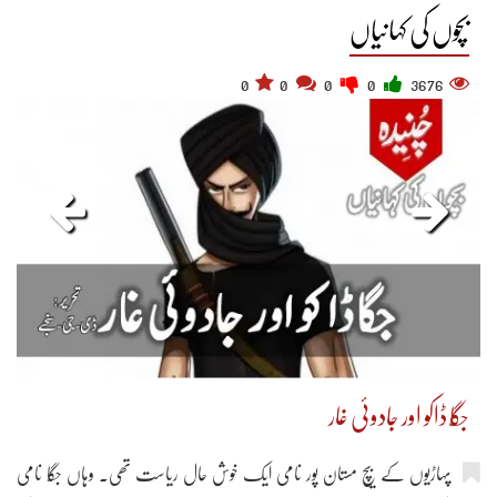
بچوں کی کہانیاں
0
0
0
0
3676
جگّا ڈاکو اور جادوئی غار
پہاڑیوں کے بیچ مستان پور نامی ایک خوش حال ریاست تھی۔ وہاں جگّا نامی