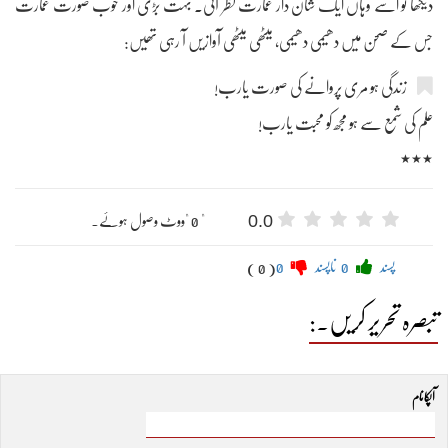
دیکھا تو اسے وہاں ایک شان دار عمارت نظر آئی۔ بہت بڑی اور خوب صورت عمارت
جس کے صحن میں دھیمی دھیمی، میٹھی میٹھی آوازیں آ رہی تھیں:
زندگی ہو مری پروانے کی صورت یارب!
علم کی شمع سے ہو مجھ کو محبت یارب!
٭٭٭
0.0
" 0 "ووٹ وصول ہوئے۔
پسند
0
ناپسند
0
( 0 )
تبصرہ تحریر کریں۔:
آپکا نام