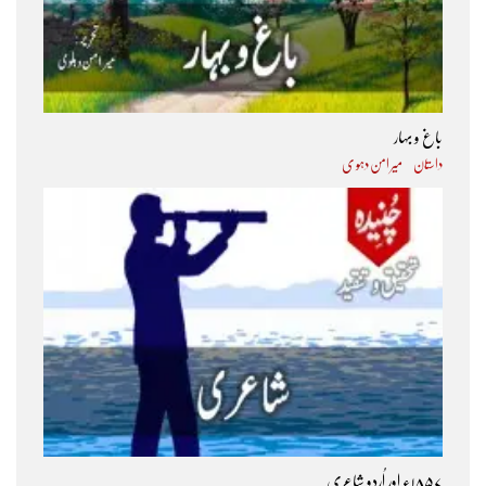
باغ و بہار
داستان
میر امن دہو ی
۱۸۵۷ء اور اُردو شاعری