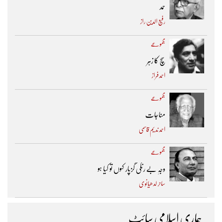
حمد
رفیع الدین راز
مجموعے
سچ کا زہر
احمد فراز
مجموعے
مناجات
احمد ندیم قاسمی
مجموعے
وجہِ بے رنگی گزپار کہوں تو کیا ہو
ساحر لدھیانوی
ہماری اسلامی سائٹ