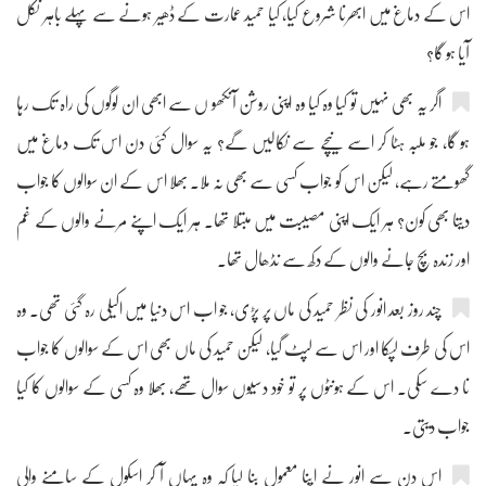
اس کے دماغ میں ابھرنا شروع کیا، کیا حمید عمارت کے ڈھیر ہونے سے پہلے باہر نکل
آیا ہو گا؟
اگر یہ بھی نہیں تو کیا وہ کیا وہ اپنی روشن آنکھو ں سے ابھی ان لوگوں کی راہ تک رہا
ہو گا، جو ملبہ ہٹا کر اسے نیچے سے نکالیں گے؟ یہ سوال کئی دن اس تک دماغ میں
گھومتے رہے، لیکن اس کو جواب کسی سے بھی نہ ملا۔ بھلا اس کے ان سوالوں کا جواب
دیتا بھی کون؟ ہر ایک اپنی مصیبت میں مبتلا تھا۔ ہر ایک اپنے مرنے والوں کے غم
اور زندہ بچ جانے والوں کے دکھ سے نڈھال تھا۔
چند روز بعد انور کی نظر حمید کی ماں پر پڑی، جو اب اس دنیا میں اکیلی رہ گئی تھی۔ وہ
اس کی طرف لپکا اور اس سے لپٹ گیا، لیکن حمید کی ماں بھی اس کے سوالوں کا جواب
نا دے سکی۔ اس کے ہونٹوں پر تو خود دسیوں سوال تھے، بھلا وہ کسی کے سوالوں کا کیا
جواب دیتی۔
اس دن سے انور نے اپنا معمول بنا لیا کہ وہ یہاں آ کر اسکول کے سامنے والی