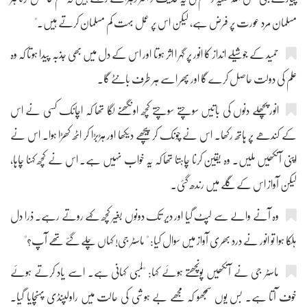
مسلمان مرد عورت پر فرض ہے، لیکن اس پر عمل بہت کم مسلمان کرتے ہیں۔"
حمید کے جوشیلے انداز کا انور پر گہر ا اثر ہوتا اور اس کے دل میں بھی جذبہ پیدا ہوتا کہ وہ
علم کی دولت حاصل کرے گا اور پھر اسے ہر طرف بانٹے گا۔
انور پچھلے دنوں کی باتیں سوچتے سوچتے کچھ اونگھنے لگا تھا کہ اچانک کسی نے اس
کے کندھے پر ہاتھ رکھا۔ اس نے چونک کر پیچھے دیکھا اور ہڑبڑا کر اٹھ کھڑا ہوا۔ اس نے
اپنی آنکھیں ملیں۔ وہ یقین کرنا چاہتا تھا کہ یہ خواب نہیں ہے۔ اس نے کچھ کہنا چاہا،
لیکن آواز اس کے گلے میں رندھ گئی۔
وہ آنے والے سے لپٹ گیا اور دیر تک دونوں بغیر کچھ کہے روتے رہے۔ ذرا دل
ہلکا ہوا تو انور نے درد بھری آواز میں سوال کیا: " ماسٹر جی! کہاں چلے گئے تھے آپ؟"
ماسٹر جی نے آنکھیں پونچھتے ہوئے کہا: "لمبی کہانی ہے۔ اسے یاد کرتے ہوئے
خوف آتا ہے۔ بس یوں سمجھو کہ مجھے بے ہوشی کی حالت میں راولپنڈی پہنچایا گیا۔