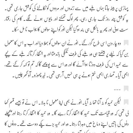
پہاڑی پر بیٹھ جاتا جہاں ملبے میں سے زندوں اور مردوں کو نکالنے کی کوشش جاری تھی۔
یہ کوشش چند روز تک جاری رہی، پھر لوگ تھکنے اور مایوس ہونے لگے۔ کام کی رفتار
سست ہوئی اور پھر یہ بالکل ہی بند ہو گیا لیکن انور کو اپنے سوالوں کا جواب نا مل سکا۔
دو چار دن اسی طرح گزر گئے۔ انور نے ان سوالوں کو بھلا دیا اور اب یہ اس کا معمول
بن گیا کہ ٹیلے پر بیٹھتے ہی وہ ملبے کی طرف ٹکٹکی باندھتا اور یہ انتظار کرتا کہ ملبے کے نیچے
سے حمید اس کی طرف دوڑتا ہوا آئے گا اور وہ اس سے پوچھے گا کہ تم تو کہہ کر گئے تھے،
ابھی آیا۔ تمھاری ابھی ختم ہونے پر ہی نہیں آ رہی تھی۔ خیر چھوڑو۔ آؤ گھر چلیں۔
---
لیکن حمید کو نہ آنا تھا نہ آیا۔ انور نے بھی اپنا معمول نا بدلا۔ اس نے تو جیسے قسم کھا
لی تھی کہ وہ قیامت تک حمید کا انتظار کرتا رہے گا۔ وہ حمید کا انتظار کرتا رہتا اور پچھلے
دنوں کی باتیں اپنے دماغ میں دہراتا رہتا۔ وہ اور حمید بڑے پکے دوست تھے۔ دونوں کا