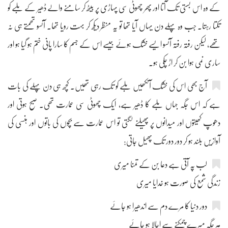
کے وہ اس بستی تک آتا اور پھر چھوٹی سی پہاڑی پر بیٹھ کر سامنے والے ڈھیر کے ملبے کو
تکتا رہتا۔ جب وہ پہلے دن یہاں آیا تھا تو یہ منظر دیکھ کر بہت رویا تھا۔ آنسو تھمتے ہی نہ
تھے، لیکن رفتہ رفتہ آنسو ایسے خشک ہوئے جیسے اس کے جسم کا سارا پانی ختم ہو گیا ہو اور
ساری نمی ہوا بن کر اڑ چکی ہو۔
آج بھی اس کی خشک آنکھیں ملبے کو تک رہی تھیں۔ کچھ ہی دن پہلے کی بات
ہے کہ اس جگہ جہاں ملبے کا ڈھیر ہے، ایک چھوٹی سی عمارت تھی۔ صبح ہوتی اور
دھوپ کھیتوں اور میدانوں پر پھیلنے لگتی تو اس عمارت سے بچوں کی باتوں اور ہنسی کی
آوازیں بلند ہو کر دور دور تک پھیل جاتی:
لب پہ آتی ہے دعا بن کے تمنا میری
زندگی شمع کی صورت ہو خدایا میری
دور دنیا کا مرے دم سے اندھیرا ہو جائے
ہر جگہ میرے چمکنے سے اجالا ہو جائے