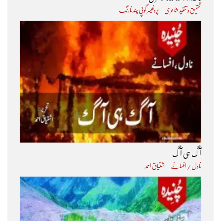
تحقیق و تنقید شاعری
پروفیسر گوپی چند نارنگ
آگ ہی آگ
ناول / افسانے
اشتیاق احمد