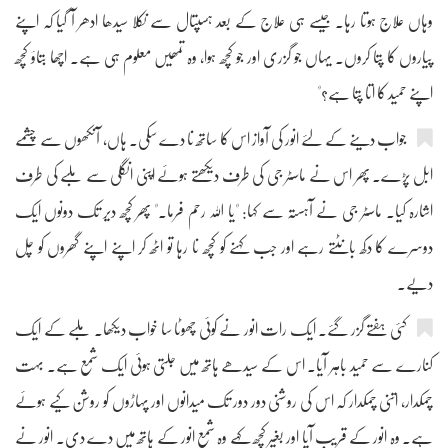
وہاں علاج ہوتا رہا۔ جیسے ہی علاج کے بعد ہسپتال سے نکلا سیدھا ادھر آ گیا کہ اپنے
پیاروں کا پتا کروں۔ یہاں جو گزری اور جو کچھ ہوا، وہ تمھیں معلوم ہی ہے۔ اچھا بتاؤ کچھ
اپنے حمید کا اتا پتا ہے؟"
جواب دینے کے لئے انور کی آواز اس کا ساتھ نا دے سکی۔ ہاں، آنکھوں سے چشمے
ابل پڑے۔ پھر اس نے ماسٹر جی کی طرف دیکھتے ہوئے اپنی انگلی سے ملبے کی طرف
اشارہ کیا۔ ماسٹر جی نے آہستہ سے کہا: "یا اللہ رحم فرما۔" پھر کچھ دیر تک دونوں ایک
دوسرے کا دکھ بانٹتے رہے اور جب کہنے کو کچھ نا رہا تو اٹھ کر اپنے اپنے گھروں کو چل
دیے۔
کئی ہفتے گزر گئے۔ ایک رات انور نے کوئی چھوٹا سا خواب دیکھا۔ ملبے کے ایک
کنارے سے حمید باہر آیا۔ اس کے سیدھے ہاتھ میں جلتی ہوئی ایک شمع ہے۔ بہت
چمکدار، اتنی چمکدار کہ اس کی روشنی دور دور تک میدانوں اور پہاڑوں کو روشن کیے ہوئے
ہے۔ وہ انور کے قریب آیا اور بغیر کچھ کہے وہ شمع انور کے ہاتھ میں دے دی۔ انور نے