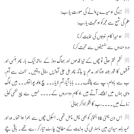
زندگی ہو میرے پروانے کی صورت یارب!
علم کی شمع سے مجھ کو ہو محبت یارب!
ہو میرا کام غریبوں کی حمایت کرنا
درد مندوں سے ضعیفوں سے محبت کرنا
نظم ختم ہوتی تو بچوں کے تیز قدموں اور بھاگ دوڑ کے ساتھ ایک بار پھر ہنسی اور
قہقہوں کا شور بلند ہوتا اور مدھم پڑ جاتا، پھر ملی جلی آوازیں سنائی دیتیں۔ "الف سے آم،
ب سے بادام، پ سے پتنگ۔۔۔ بابا آیا، آم لایا۔۔۔ سچ بولو، پورا تولو۔۔۔ ہیں لوگ
وہی جہاں میں اچھے، آتے ہیں جو کام دوسروں کے۔۔۔۔ نہیں ہے چیز نکمی کوئی
زمانے میں۔۔۔۔رب کا شکر ادا کر بھائی"
اس دن یعنی 18 اکتوبر کو بھی چہل پہل تھی۔ اسکول بچوں سے بھرا ہوا تھا۔ وہ اور
حمید باہر میدان مین ماسٹر جی کی ہدایت کے مطابق چارٹ تیار کر رہے تھے۔ باقی بچے