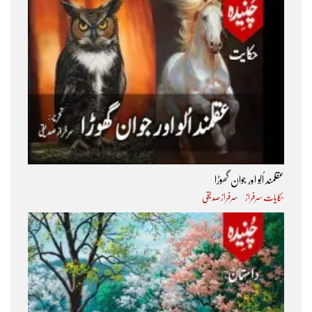
عقلمند اُلّو اور جوان گھوڑا
حکایات سرفراز
سرفراز صدیقی