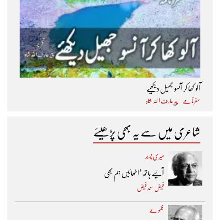
آلو کھا کر آنسو جھیل دیکھیے
سفرنامے
پیر عارف اﷲ شاہ
شاعری میں سے یہ بھی پڑھیئے
میری پسند
آئیے ہاتھ ’اٹھائیں ہم بھی
فیض احمد فیض
مجموعے