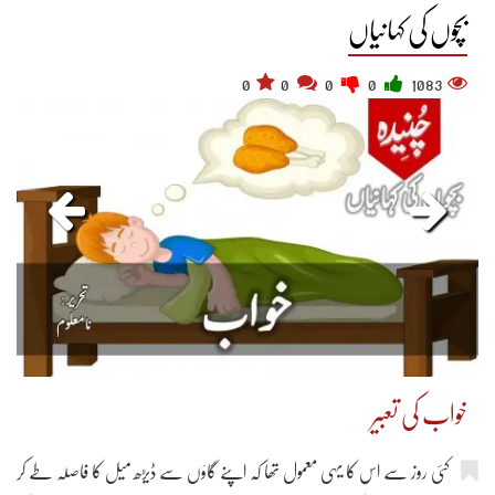
بچوں کی کہانیاں
0
0
0
0
1083
خواب کی تعبیر
کئی روز سے اس کا یہی معمول تھا کہ اپنے گاؤں سے ڈیڑھ میل کا فاصلہ طے کر