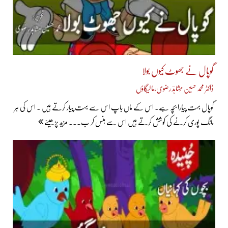
گوپال نے جھوٹ کیوں بولا
ڈاکٹر محمد حسین مُشاہدؔ رضوی،مالیگاؤں
گوپال بہت پیارا بچہ ہے۔ اس کے ماں باپ اس سے بہت پیار کرتے ہیں ۔ اس کی ہر
مانگ پوری کرنے کی کوشش کرتے ہیں اس سے ہنس کر ب... مزید پڑھیئے