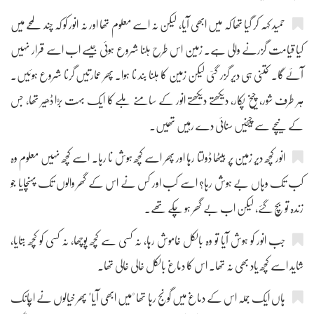
حمید کہہ کر گیا تھا کہ میں ابھی آیا، لیکن نہ اسے معلوم تھا اور نہ انور کو کہ چند لمحے میں
کیا قیامت گزرنے والی ہے۔ زمین اس طرح ہلنا شروع ہوئی جیسے اب اسے قرار نہیں
آئے گا۔ کتنی ہی دیر گزر گئی لیکن زمین کا ہلنا بند نا ہوا۔ پھر عمارتیں گرنا شروع ہوئیں۔
ہر طرف شور، چیخ پکار، دیکھتے دیکھتے انور کے سامنے ملبے کا ایک بہت بڑا ڈھیر تھا، جس
کے نیچے سے چیخیں سنائی دے رہیں تھیں۔
انور کچھ دیر زمین پر بیٹھا ڈولتا رہا اور پھر اسے کچھ ہوش نا رہا۔ اسے کچھ نہیں معلوم وہ
کب تک وہاں بے ہوش رہا؟ اسے کب اور کس نے اس کے گھر والوں تک پہنچایا جو
زندہ تو بچ گئے، لیکن اب بے گھر ہو چکے تھے۔
جب انور کو ہوش آیا تو وہ بالکل خاموش رہا، نہ کسی سے کچھ پوچھا، نہ کسی کو کچھ بتایا،
شاید اسے کچھ یاد بھی نہ تھا۔ اس کا دماغ بالکل خالی خالی تھا۔
ہاں ایک جملہ اس کے دماغ میں گونج رہا تھا "میں ابھی آیا" پھر خیالوں نے اچانک