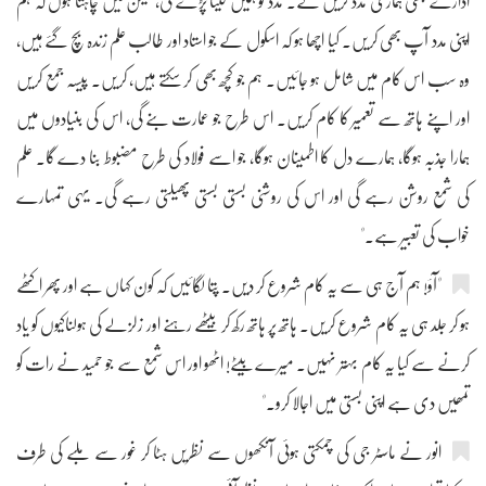
ادارے بھی ہماری مدد کریں گے۔ مدد تو ہمیں لینا پڑے گی، لیکن میں چاہتا ہوں کہ ہم
اپنی مدد آپ بھی کریں۔ کیا اچھا ہو کہ اسکول کے جو استاد اور طالب علم زندہ بچ گئے ہیں،
وہ سب اس کام میں شامل ہو جائیں۔ ہم جو کچھ بھی کر سکتے ہیں، کریں۔ پیسہ جمع کریں
اور اپنے ہاتھ سے تعمیر کا کام کریں۔ اس طرح جو عمارت بنے گی، اس کی بنیادوں میں
ہمارا جذبہ ہوگا، ہمارے دل کا اطمینان ہوگا، جو اسے فولاد کی طرح مضبوط بنا دے گا۔ علم
کی شمع روشن رہے گی اور اس کی روشنی بستی بستی پھیلتی رہے گی۔ یہی تمہارے
خواب کی تعبیر ہے۔"
"آؤ! ہم آج ہی سے یہ کام شروع کر دیں۔ پتا لگائیں کہ کون کہاں ہے اور پھر اکٹھے
ہو کر جلد ہی یہ کام شروع کریں۔ ہاتھ پر ہاتھ رکھ کر بیٹھے رہنے اور زلزلے کی ہولناکیوں کو یاد
کرنے سے کیا یہ کام بہتر نہیں۔ میرے بیٹے! اٹھو اور اس شمع سے جو حمید نے رات کو
تمھیں دی ہے اپنی بستی میں اجالا کرو۔"
انور نے ماسٹر جی کی چمکتی ہوئی آنکھوں سے نظریں ہٹا کر غور سے ملبے کی طرف