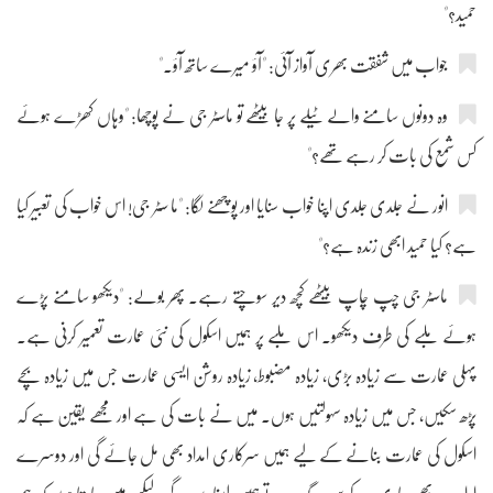
حمید؟"
جواب میں شفقت بھری آواز آئی: "آؤ میرے ساتھ آؤ۔"
وہ دونوں سامنے والے ٹیلے پر جا بیٹھے تو ماسٹر جی نے پوچھا: "وہاں کھڑے ہوئے
کس شمع کی بات کر رہے تھے؟"
انور نے جلدی جلدی اپنا خواب سنایا اور پوچھنے لگا: "ما سٹر جی! اس خواب کی تعبیر کیا
ہے؟ کیا حمید ابھی زندہ ہے؟"
ماسٹر جی چپ چاپ بیٹھے کچھ دیر سوچتے رہے۔ پھر بولے: "دیکھو سامنے پڑے
ہوئے ملبے کی طرف دیکھو۔ اس ملبے پر ہمیں اسکول کی نئی عمارت تعمیر کرنی ہے۔
پہلی عمارت سے زیادہ بڑی، زیادہ مضبوط، زیادہ روشن ایسی عمارت جس میں زیادہ بچے
پڑھ سکیں، جس میں زیادہ سہولتیں ہوں۔ میں نے بات کی ہے اور مجھے یقین ہے کہ
اسکول کی عمارت بنانے کے لیے ہمیں سرکاری امداد بھی مل جائے گی اور دوسرے