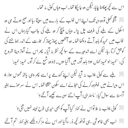
اس سے کچھ پوچھنا چاہا، لیکن وہ جا چکا تھا۔ اب وہاں کوئی نہ تھا۔
آنکھ کھلی تو وہ دیر تک اپنے اس خواب کے بارے میں سوچتا رہا اور صبح ہوتے ہی وہ
اسکول کے ملبے کی طرف چل پڑا۔ وہاں پہنچ کر وہ ملبے کی جانب گیا،جہاں اس نے
خواب میں حمید کو باہر آتے دیکھا تھا۔ وہ آنکھیں پھاڑ پھاڑ کر عمارت کے اندر جھانکنے کی
کوشش کرتا رہا، لیکن اسے اندھیرے کے سوا کچھ نظر نہ آیا۔ پھر اس نے آواز دینا شروع
کی: "حمید! او حمید! کہاں ہو؟ باہر آؤ۔ میں آ گیا ہوں۔ لاؤ وہ شمع لے کر آؤ۔ حمید! حمید!"
ملبے سے کوئی جواب نہ آیا، لیکن اپنے کندھے پر اسے پھر وہی ہاتھ محسوس ہوا، جو
اس ویرانے میں خوفزدہ کرنے کی بجائے اسے سکون بخشتا تھا۔ اس نے سر موڑے بغیر
آہستہ سے سوال کیا: "ماسٹر جی! آپ اتنے سویرے کیسے آ گئے؟"
کوئی جواب نہ ملا تو اس نے کہا: "کیا آپ کو بھی میری طرح نیند نہیں آئی؟"
اب بھی خاموشی رہی تو انور کچھ ڈر سا گیا اور اس نے مڑ کر دیکھے بغیر کہا: "تم آ گئے