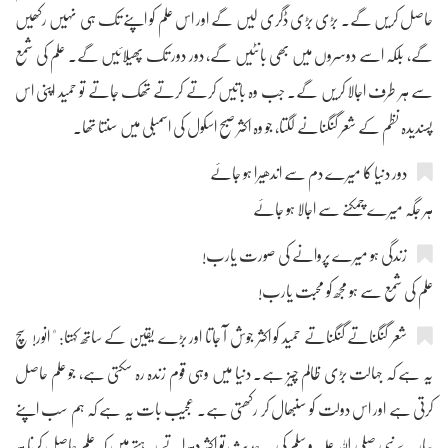
حاصل کریں گے۔ بڑی بڑی ڈگری لیں گے اور اس علم کو اپنے تک ہی نہیں رکھیں
گے، بلکہ اسے دوسروں میں بھی بانٹیں گے، دور دور تک پھیلائیں گے۔ علم کی شمع
سے ہر طرف اجالا کریں گے۔ جب وہ باتیں کرتے کرتے تھک جاتے تو حمید اپنی اس
پسندیدہ نظم کے شعر گنگنانے لگتا، جو وہ اکثر صبح اسکول کی اسمبلی میں سنتا تھا۔
دور دنیا کا میرے دم سے اندھیرا ہو جائے
ہر جگہ میرے چمکنے سے اجالا ہو جائے
زندگی ہو میرے پروانے کی صورت یارب!
علم کی شمع سے ہو مجھ کو محبت یارب!
شعر گنگناتے گنگناتے حمید کو اکثر جوش آ جاتا اور بڑے یقین کے ساتھ کہتا: " انور! سچ
یہ ہے کہ جہالت بڑی ظالم چیز ہے۔ دنیا میں وہی قوم زندہ رہ سکتی ہے، جو علم حاصل
کرتی ہے اور اس دولت کو سنبھال کر رکھتی ہے۔ عجیب بات یہ ہے کہ ہم سب اپنے
پیارے نبی صلی اللہ علیہ و سلم کی یہ حدیث تو اکثر دہراتے رہتے ہیں کہ علم حاصل کرنا ہر