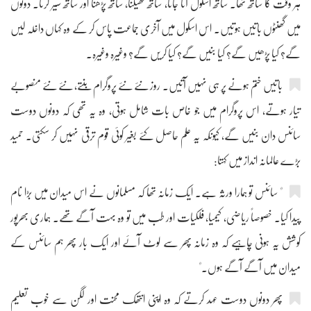
ہر وقت کا ساتھ تھا۔ ساتھ اسکول آنا جانا، ساتھ کھیلنا، ساتھ پڑھنا اور ساتھ سیر کرنا۔ دونوں
میں گھنٹوں باتیں ہوتیں۔ اس اسکول میں آخری جماعت پاس کر کے وہ کہاں داخلہ لیں
گے؟ کیا پڑھیں گے؟ کیا بنیں گے؟ کیا کریں گے؟ وغیرہ وغیرہ۔
باتیں ختم ہونے پر ہی نہیں آتیں۔ روز نئے نئے پروگرام بنتے، نئے نئے منصوبے
تیار ہوتے، اس پروگرام میں جو خاص بات شامل ہوتی، وہ یہ تھی کہ دونوں دوست
سائنس دان بنیں گے، کیونکہ یہ علم حاصل کئے بغیر کوئی قوم ترقی نہیں کر سکتی۔ حمید
بڑے عالمانہ انداز میں کہتا:
" سائنس تو ہمارا ورثہ ہے۔ ایک زمانہ تھا کہ مسلمانوں نے اس میدان میں بڑا نام
پیدا کیا۔ خصوصاً ریاضی، کیمیا، فلکیات اور طب میں تو وہ بہت آگے تھے۔ ہماری بھرپور
کوشش یہ ہونی چاہیے کہ وہ زمانہ پھر سے لوٹ آئے اور ایک بار پھر ہم سائنس کے
میدان میں آگے آگے ہوں۔"
پھر دونوں دوست عہد کرتے کہ وہ اپنی انتھک محنت اور لگن سے خوب تعلیم