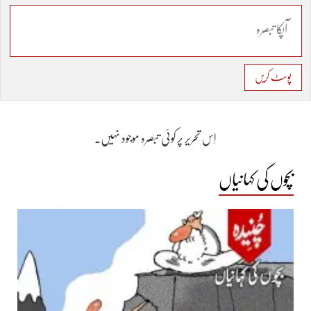
پوسٹ کریں
اِس تحریر پر کوئی تبصرہ موجود نہیں۔
بچوں کی کہانیاں