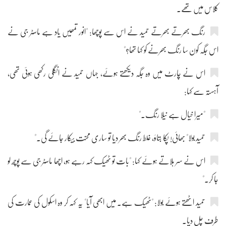
کلاس میں تھے۔
رنگ بھرتے بھرتے حمید نے اس سے پوچھا: "انور تمھیں یاد ہے ماسٹر جی نے
اس جگہ کون سا رنگ بھرنے کو کہا تھا؟"
اس نے چارٹ میں وہ جگہ دیکھتے ہوئے، جہاں حمید نے انگلی رکھی ہوئی تھی،
آہستہ سے کہا:
"میرا خیال ہے نیلا رنگ۔"
حمید بولا" بھائی! پکا بتاؤ، غلط رنگ بھر دیا تو ساری محنت بیکار جائے گی۔"
اس نے سر ہلاتے ہوئے کہا: "بات تو ٹھیک کہہ رہے ہو، اچھا ماسٹر جی سے پوچھ لو
جا کر۔"
حمید اٹھتے ہوئے بولا: "ٹھیک ہے۔ میں ابھی آیا" یہ کہہ کر وہ اسکول کی عمارت کی
طرف چل دیا۔