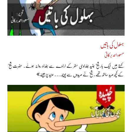
بہلول کی باتیں
مسعود احمد برکاتی
کہتے ہیں ایک بار شیخ جنید بغدادی سفر کے ارادے سے بغداد روانہ ہوئے۔ حضرت شیخ
کے کچھ مرید ساتھ تھے۔ شیخ نے مریدوں سے پوچھ... مزید پڑھیئے