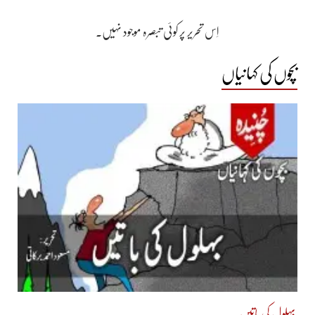
اِس تحریر پر کوئی تبصرہ موجود نہیں۔
بچوں کی کہانیاں
بہلول کی باتیں