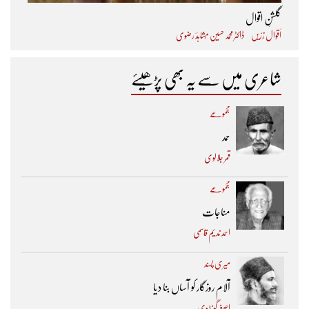
گلشنِ اقوال
اَقوال زرّیں
ڈاکٹر محمد حسین مُشاہدؔ رضوی
شاعری میں سے یہ بھی پڑھیئے
مجموعے
حمد
قمر جلالوی
مجموعے
مناجات
احمد ندیم قاسمی
میری پسند
آلام روزگار کو آساں بنا دیا
اصغر گونڈوی