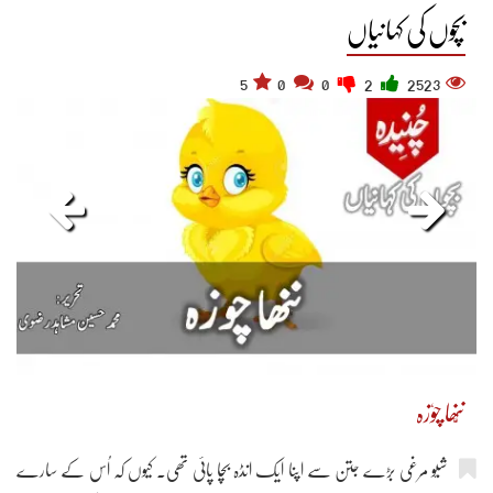
بچوں کی کہانیاں
5
0
0
2
2523
ننّھا چوٗزہ
شبّو مرغی بڑے جتن سے اپنا ایک انڈہ بچا پائی تھی۔ کیوں کہ اُس کے سارے