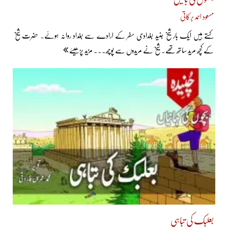
مسعود احمد برکاتی
کہتے ہیں ایک بار شیخ جنید بغدادی سفر کے ارادے سے بغداد روانہ ہوئے۔ حضرت شیخ
کے کچھ مرید ساتھ تھے۔ شیخ نے مریدوں سے پوچھ... مزید پڑھیئے
بعلبک کی تباہی