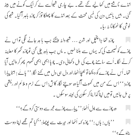
انڈے ناشتے میں کھا لیے گئے تھے۔ بے چاری شبّواُسے لے کر ایک کونے میں بیٹھ
گئی۔ بیس بائیس دن کی لمبی محنت کے بعد انڈے کا چھلکا توڑ کر چوزہ باہر آ گیا۔ شبّو کی
خوشی کا ٹھکانا نہ رہا۔
چوزہ تھا بڑا چنچل اور شریر … شبّو دانہ چگنے جب با ہر جانے لگی تو اس نے
چوزے کو نصیحت کی کہ یہاں سے ہٹنا نہیں ۔ ماں جب باہر چلی گئی تو چوزہ گھر کا معاینہ
کرنے لگا۔ اُسے سامنے چوہے کی بِل دکھائی دی۔ چو ہا ابھی ابھی گھوم پھِر کر واپس آیا
تھا۔ اُس نے چوزے کو دیکھا تو للچا اُٹھا، اور دل ہی دل میں کہنے لگا:’’ ہائے ! اتنا پیارا
چوزہ!‘‘ اس کے من میں کھوٹ آ گیا وہ سوچنے لگا، کاش! اس کے نرم و ملائم اور ریشمی
پر مِل جائیں تو میں اپنا گدّا بنا کر سکون کی نیند سو سکوں ۔
وہ چوزے سے بول اُٹھا:’’ پیارے چوزے مجھ سے دوستی کرو گے؟‘‘
’’ہاں ! ہاں !‘‘ چوزہ کہہ اُٹھا اور حیرت سے پوچھا:’’کیا تم مجھے اپنا دوست
بناؤ گے؟‘‘