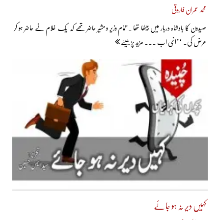
محمد عمران فاروقی
صیدون کا بادشاہ دربار میں بیٹھا تھا ۔ تمام وزیر و مشیر حاضر تھے کہ ایک غلام نے حاضر ہو کر
عرض کی۔ ‘’اخی اب ... مزید پڑھیئے
کہیں دیر نہ ہو جائے