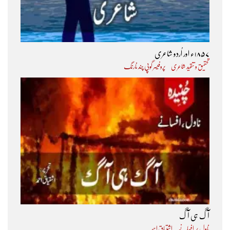
۱۸۵۷ء اور اُردو شاعری
تحقیق و تنقید شاعری
پروفیسر گوپی چند نارنگ
آگ ہی آگ
ناول / افسانے
اشتیاق احمد