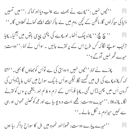
’’کیوں نہیں !‘‘چوہے نے جھٹ سے جواب دیا اور کہا کہ :’’ میں تمہیں
دُنیا کی سیرکراؤں گا، مالکن کے کچن روم میں لے جا کر اچھے اچھے کھانے کھلاؤں گا۔‘‘
’’سچ مچ!‘‘ چوزہ چہک اُٹھا۔ اور چوہے کی چکنی چپڑی باتوں میں آ گیا۔ چوہا
ترکیب سوچنے لگا کہ کس طرح اِس کے پر کترے جائیں ۔ سو اُس نے کہا :’’دوست!
میرے گھر نہیں آؤ گے؟‘‘
چوزے نے کہا:’’کیوں نہیں ؟ دوستی کی ہے تو اُس کو نبھاؤں گا بھی۔‘‘اتنا
کہہ کر چوزہ چوہے کی بِل میں گھسنے لگا، لیکن وہ اُس باریک سوراخ میں کہاں جا پاتا؟اُس کی
گردن اُس میں پھن￿س گئی۔ چوہا فوراً اس کے نرم و ملائم اور ریشمی پر و ں کو کترنے
لگا۔ چوزہ بولا :’’میرے دوست! مجھے بہت درد پو رہا ہے اور مجھ کو گھٹن محسوس ہو رہی
ہے کہیں میرا دم نہ نکل جائے۔‘‘
’’میرے پیارے دوست! تھوڑا اور ٹھہرو میں بِل کا سوراخ بڑا کر رہا ہوں