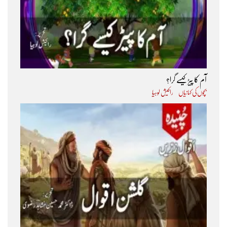
آم کا پیڑ کیسے گرا؟
بچوں کی کہانیاں
راکیش لوہیا