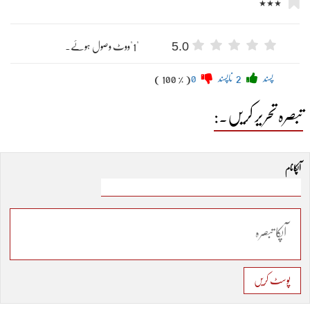
٭٭٭
5.0
"1"ووٹ وصول ہوئے۔
پسند
2
ناپسند
0
( 100 % )
تبصرہ تحریر کریں۔:
آپکا نام
پوسٹ کریں