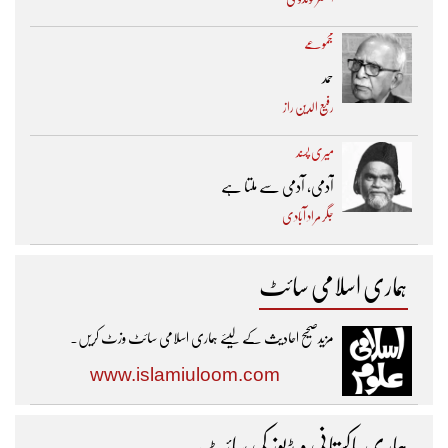
مجموعے
حمد
رفیع الدین راز
میری پسند
آدمی، آدمی سے ملتا ہے
جگر مراد آبادی
ہماری اسلامی سائٹ
مزیدصحیح احادیث کے لیئے ہماری اسلامی سائٹ وزٹ کریں۔
www.islamiuloom.com
ہماری پاکستانی ویڈیوز کی سائٹ