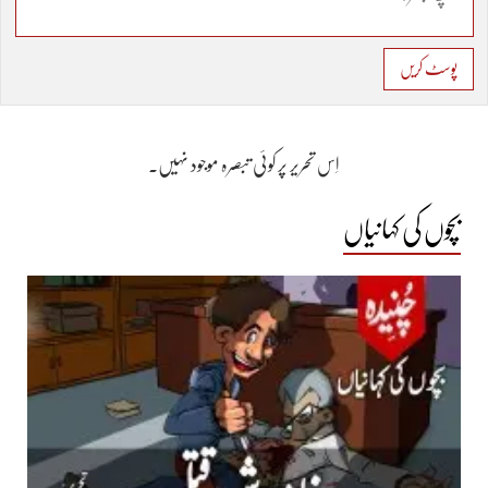
پوسٹ کریں
اِس تحریر پر کوئی تبصرہ موجود نہیں۔
بچوں کی کہانیاں