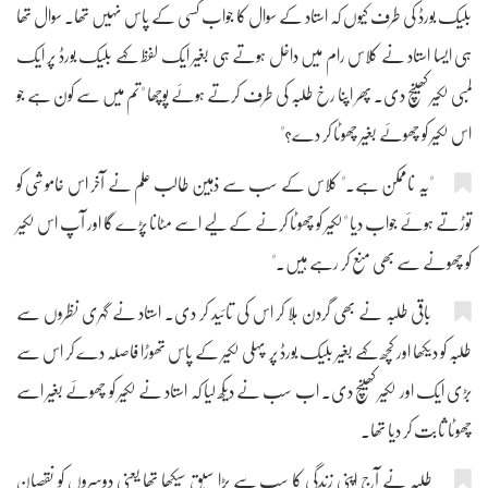
بلیک بورڈ کی طرف کیوں کہ استاد کے سوال کا جواب کسی کے پاس نہیں تھا۔ سوال تھا
ہی ایسا استاد نے کلاس رام میں داخل ہوتے ہی بغیر ایک لفظ کہے بلیک بورڈ پر ایک
لمبی لکیر کھینچ دی۔ پھر اپنا رخ طلبہ کی طرف کرتے ہوئے پوچھا "تم میں سے کون ہے جو
اس لکیر کو چھوئے بغیر چھوٹا کر دے؟"
"یہ ناممکن ہے۔" کلاس کے سب سے ذہین طالب علم نے آخر اس خاموشی کو
توڑتے ہوئے جواب دیا "لکیر کو چھوٹا کرنے کے لیے اسے مٹانا پڑے گا اور آپ اس لکیر
کو چھونے سے بھی منع کر رہے ہیں۔"
باقی طلبہ نے بھی گردن ہلا کر اس کی تائید کر دی۔ استاد نے گہری نظروں سے
طلبہ کو دیکھا اور کچھ کہے بغیر بلیک بورڈ پر پہلی لکیر کے پاس تھوڑا فاصلہ دے کر اس سے
بڑی ایک اور لکیر کھینچ دی۔ اب سب نے دیکھ لیا کہ استاد نے لکیر کو چھوئے بغیر اسے
چھوٹا ثابت کر دیا تھا۔
طلبہ نے آج اپنی زندگی کا سب سے بڑا سبق سیکھا تھا یعنی دوسروں کو نقصان