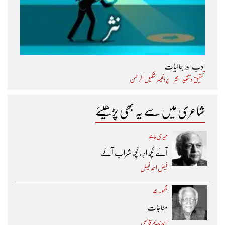
ادب اور جمالیات
تحقیق و تنقید - نثر
پروفیسر شکیل الرحمن
شاعری میں سے یہ بھی پڑھیئے
میری پسند
آئے کچھ ابر، کچھ شراب آئے
فیض احمد فیض
مجموعے
مناجات
احمد ندیم قاسمی