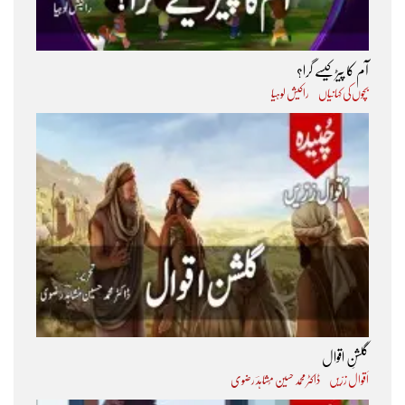
آم کا پیڑ کیسے گرا؟
بچوں کی کہانیاں
راکیش لوہیا
گلشنِ اقوال
اَقوال زرّیں
ڈاکٹر محمد حسین مُشاہدؔ رضوی