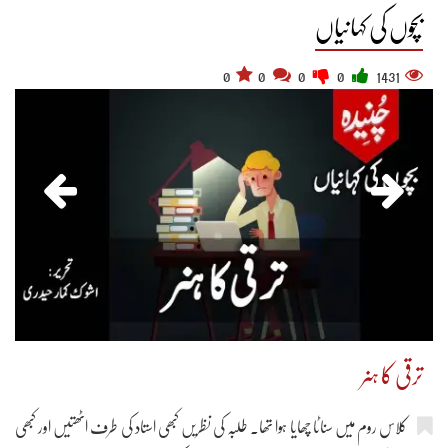
بچوں کی کہانیاں
0
0
0
0
1431
ترقی کا ہنر
کلاس روم میں سناٹا چھایا ہوا تھا۔ طلبہ کی نظریں کبھی استاد کی طرف اٹھتیں اور کبھی