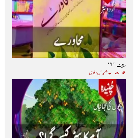
ردیف ’’ا‘‘
محاورات
سید ضمیر حسن دہلوی