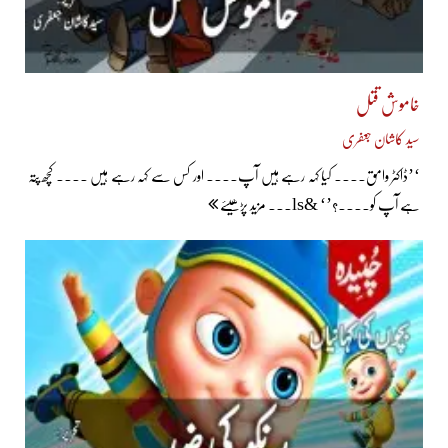
خاموش قتل
سید کاشان جعفری
‘’ڈاکٹر وامق.... کیا کہہ رہے ہیں آپ.... اور کس سے کہہ رہے ہیں .... کچھ پتہ
ہے آپ کو....؟’‘ &ls... مزید پڑھیئے