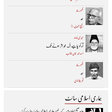
مجموعے
حمد
رفیع الدین راز
میری پسند
آہ کو چاہیے اِک عُمر اثر ہونے تک ​
اسد اللہ خان غالب
مجموعے
حمد
قمر جلالوی
ہماری اسلامی سائٹ
مزیدصحیح احادیث کے لیئے ہماری اسلامی سائٹ وزٹ کریں۔