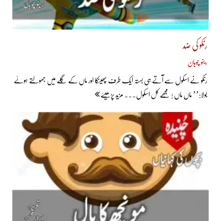
رِنکو کی ضد
رینو چوہان
رِنکو نے اسکول سے آتے ہی بستہ ایک طرف پھینکا اور ماں کے گلے میں جھولتے ہوئے
بولا:’’ ماں ماں ! مجھے کل اسکول... مزید پڑھیئے