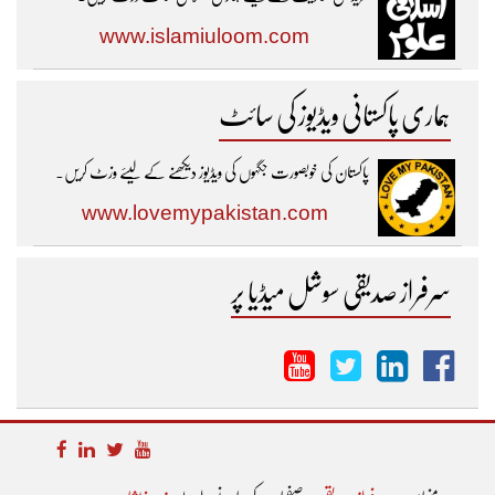
www.islamiuloom.com
ہماری پاکستانی ویڈیوز کی سائٹ
پاکستان کی خوبصورت جگہوں کی ویڈیوز دیکھنے کے لیئے وزٹ کریں۔
www.lovemypakistan.com
سرفراز صدیقی سوشل میڈیا پر