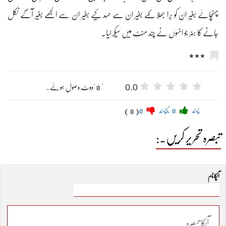
پہنچائے بغیر ان کو برا بھلا کہے بغیر ان سے حسد کیے بغیر ان سے الجھے بغیر آگے نکل
جانے کا ہنر جو انہوں نے چند منٹ میں سیکھ لیا۔
٭٭٭
0.0
" 0 "ووٹ وصول ہوئے۔
پسند
0
ناپسند
0
( 0 )
تبصرہ تحریر کریں۔:
آپکا نام