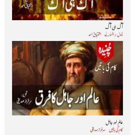
آگ ہی آگ
ناول / افسانے
اشتیاق احمد
عالم اور جاہل
کام کی باتیں
سرفراز صدیقی