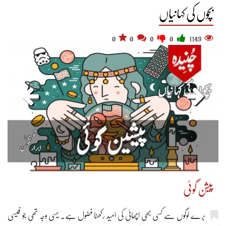
بچوں کی کہانیاں
0
0
0
0
1149
پیشن گوئی
برے لوگوں سے کسی بھی اچھائی کی امید رکھنا فضول ہے۔ یہی وجہ تھی جو فیسی