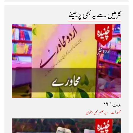
نثر میں سے یہ بھی پڑھیئے
ردیف ’’ا‘‘
محاورات
سید ضمیر حسن دہلوی