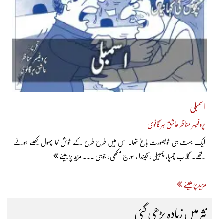
اسمبلی
پروفیسر مناظر عاشق ہرگانوی
ایک بہت ہی خوبصورت باغ تھا۔ اس میں طرح طرح کے خوش نما پھول کھلے ہوئے
تھے۔ گلاب چمپا، چمبیلی ، گیندا ، سورج مکھی ، جوہی ... مزید پڑھیئے
مزید پڑھیئے
نثر میں زیادہ پڑھی گئی