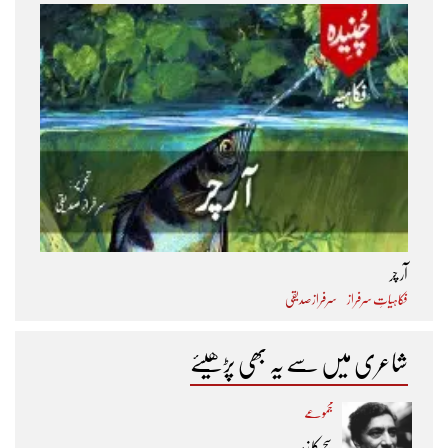
آر چر
فکاہیاتِ سرفراز
سرفراز صدیقی
شاعری میں سے یہ بھی پڑھیئے
مجموعے
سچ کا زہر