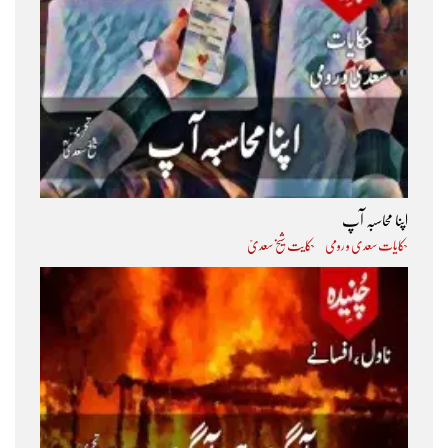
اپنا محاسبہ آپ
حکایات سعدی و رومی
حکایت شیخ سعدیؒ