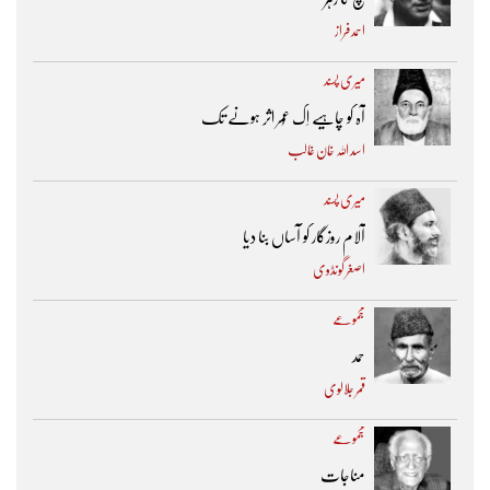
احمد فراز
میری پسند
آہ کو چاہیے اِک عُمر اثر ہونے تک ​
اسد اللہ خان غالب
میری پسند
آلام روزگار کو آساں بنا دیا
اصغر گونڈوی
مجموعے
حمد
قمر جلالوی
مجموعے
مناجات