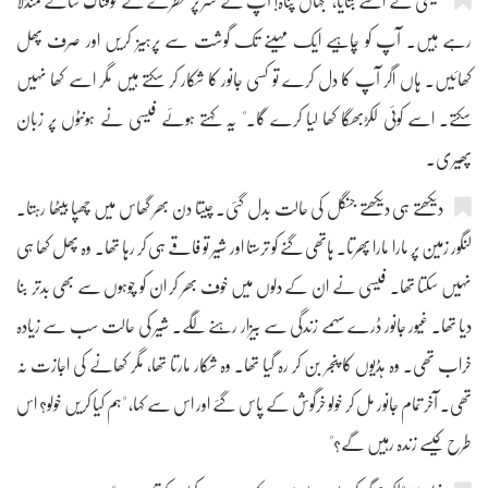
فیسی نے اسے بتایا، "جہاں پناہ! آپ کے سر پر خطرے کے خوفناک سائے منڈلا
رہے ہیں۔ آپ کو چاہیے ایک مہینے تک گوشت سے پرہیز کریں اور صرف پھل
کھائیں۔ ہاں اگر آپ کا دل کرے تو کسی جانور کا شکار کر سکتے ہیں مگر اسے کھا نہیں
سکتے۔ اسے کوئی لکڑبھگا کھا لیا کرے گا۔" یہ کہتے ہوئے فیسی نے ہونٹوں پر زبان
پھیری۔
دیکھتے ہی دیکھتے جنگل کی حالت بدل گئی۔ چیتا دن بھر گھاس میں چھپا بیٹھا رہتا۔
لنگور زمین پر مارا مارا پھرتا۔ ہاتھی گنے کو ترستا اور شیر تو فاقے ہی کر رہا تھا۔ وہ پھل کھا ہی
نہیں سکتا تھا۔ فیسی نے ان کے دلوں میں خوف بھر کر ان کو چوہوں سے بھی بدتر بنا
دیا تھا۔ غیور جانور ڈرے سہمے زندگی سے بیزار رہنے لگے۔ شیر کی حالت سب سے زیادہ
خراب تھی۔ وہ ہڈیوں کا پنجر بن کر رہ گیا تھا۔ وہ شکار مارتا تھا، مگر کھانے کی اجازت نہ
تھی۔ آخر تمام جانور مل کر خولو خرگوش کے پاس گئے اور اس سے کہا، "ہم کیا کریں خولو؟ اس
طرح کیسے زندہ رہیں گے؟"