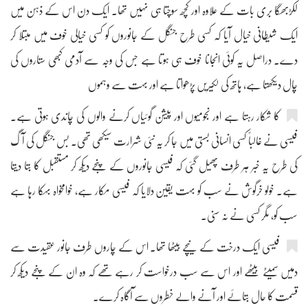
لکڑبھگا بری بات کے علاوہ اور کچھ سوچتا ہی نہیں تھا۔ ایک دن اس کے ذہن میں
ایک شیطانی خیال آیا کہ کسی طرح جنگل کے جانوروں کو کسی خیالی خوف میں مبتلا کر
دے۔ دراصل یہ کوئی انجانا خوف ہی ہوتا ہے جس کی وجہ سے آدمی کبھی ستاروں کی
چال دیکھتا ہے، ہاتھ کی لکیریں پڑھواتا ہے اور بہت سے وہموں
کا شکار رہتا ہے اور نجومیوں اور پیشن گوئیاں کرنے والوں کی چاندی ہوتی ہے۔
فیسی نے غالباً کسی انسانی بستی میں جا کر یہ نئی شرارت سیکھی تھی۔ بس جنگل کی آگ
کی طرح یہ خبر ہر طرف پھیل گئی کہ فیسی جانوروں کے پنجے دیکھ کر مستقبل کا بتا دیتا
ہے۔ خولو خرگوش نے سب کو بہت یقین دلایا کہ فیسی مکار ہے، خوامخواہ بہکا رہا ہے
سب کو، مگر کسی نے نہ سنی۔
فیسی ایک درخت کے نیچے بیٹھا تھا۔ اس کے چاروں طرف جانور عقیدت سے
دمیں سمیٹے بیٹھے اور اس سے سب درخواست کر رہے تھے کہ وہ ان کے پنجے دیکھ کر
قسمت کا حال بتائے اور آنے والے خطروں سے آگاہ کرے۔