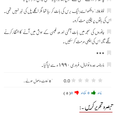
خولو بولا، " دیکھو اسے! ایک برس کی بات کر رہا تھا مگر اگلے پل کی خبر نہیں تھی۔
اس کی باتوں پر یقین مت کرو۔
جانوروں کی سمجھ میں بات آ گئی اور وہ فیسی کے ہوش میں آنے کا انتظار کرنے
لگے تاکہ اس کی اچھی مرمت کر سکیں۔
٭٭٭
ماہنامہ ہمدرد نونہال، فروری ١٩٩٠ء سے لیا گیا۔
0.0
" 0 "ووٹ وصول ہوئے۔
پسند
0
ناپسند
0
( 0 )
تبصرہ تحریر کریں۔: