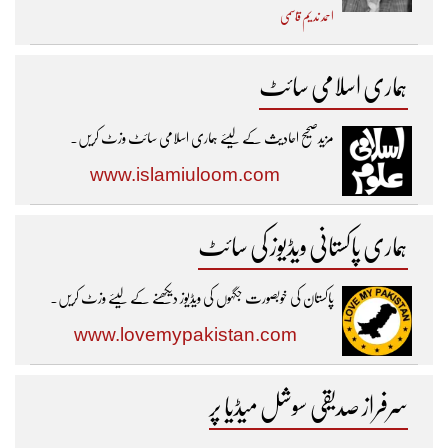
احمد ندیم قاسمی
ہماری اسلامی سائٹ
مزیدصحیح احادیث کے لیئے ہماری اسلامی سائٹ وزٹ کریں۔
www.islamiuloom.com
ہماری پاکستانی ویڈیوز کی سائٹ
پاکستان کی خوبصورت جگہوں کی ویڈیوز دیکھنے کے لیئے وزٹ کریں۔
www.lovemypakistan.com
سرفراز صدیقی سوشل میڈیا پر