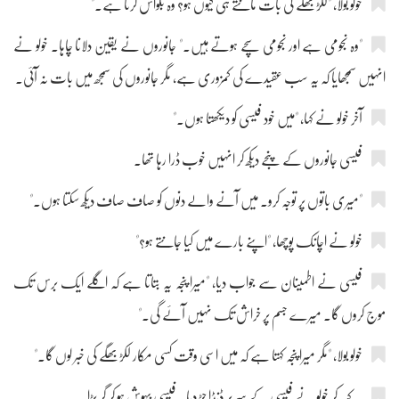
خولو بولا، "لکڑبھگے کی بات مانتے ہی کیوں ہو؟ وہ بکواس کرتا ہے۔"
"وہ نجومی ہے اور نجومی سچے ہوتے ہیں۔" جانوروں نے یقین دلانا چاہا۔ خولو نے
انہیں سمجھایا کہ یہ سب عقیدے کی کمزوری ہے، مگر جانوروں کی سمجھ میں بات نہ آئی۔
آخر خولو نے کہا، "میں خود فیسی کو دیکھتا ہوں۔"
فیسی جانوروں کے پنجے دیکھ کر انہیں خوب ڈرا رہا تھا۔
"میری باتوں پر توجہ کرو۔ میں آنے والے دنوں کو صاف صاف دیکھ سکتا ہوں۔"
خولو نے اچانک پوچھا، "اپنے بارے میں کیا جانتے ہو؟"
فیسی نے اطمینان سے جواب دیا، "میرا پنجہ یہ بتاتا ہے کہ اگلے ایک برس تک
موج کروں گا۔ میرے جسم پر خراش تک نہیں آئے گی۔"
خولو بولا، "مگر میرا پنجہ کہتا ہے کہ میں اسی وقت کسی مکار لکڑبھگے کی خبر لوں گا۔"
یہ کہہ کر خولو نے فیسی کے سر پر ڈنڈا جڑ دیا۔ فیسی بیہوش ہو کر گر پڑا۔