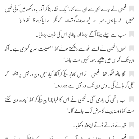
فیسی نے بڑے تکبر سے ان سے کہا، "ایک قطار بنا کر آؤ۔ یاد رکھو، میں کوئی فیس
نہیں لے رہا ہوں، میرے لیے صرف گوشت کے ٹکڑے لایا کرو، ذائقے دار!"
سب سے پہلے چیتا آگے بڑھا اور اپنا پنجہ اس کی طرف بڑھایا۔
"ہوں!" فیسی نے اسے غور سے دیکھتے ہوئے کہا، "مصیبت سر پر کھڑی ہے۔ آٹھ
دن تک گھاس میں چھپے رہو۔ کہیں مت جاؤ۔"
اگلا جانور لنگور تھا۔ فیسی نے اس کا پنجہ دیکھ کر آگاہ کیا، "جس دن درختوں پر بیٹھو گے
بجلی گر جائے گی۔ دس دن تک درختوں سے دور رہو۔"
اب ہاتھی کی باری آئی۔ فیسی نے اس کا لمبا چوڑا پیر دیکھ کر کہا، "پندرہ دن گننے
مت کھاؤ ورنہ پیٹ کا مرض لگ جائے گا۔"
شیر نے ڈرتے ڈرتے اپنا پنجہ دکھایا۔