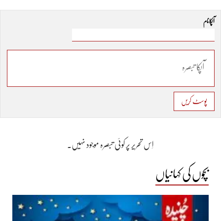
آپکا نام
پوسٹ کریں
اِس تحریر پر کوئی تبصرہ موجود نہیں۔
بچوں کی کہانیاں