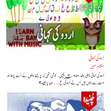
اردو کی کہانی
احتشام حسین
اُردو کی کہانی پہلی دفعہ ۱۹۵۶ ؁ میں چھپی۔ خوشی تھی کہ پڑھنے والوں نے اُسے پڑھا اور
بہت سے دِلوں میں اُس نے اُردو کی مُح... مزید پڑھیئے