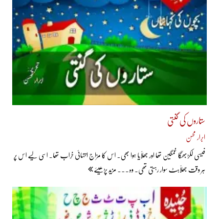
ستاروں کی گنتی
ابرار محسن
فیسی لکڑبھگا غمگین تھا اور جھلّایا ہوا بھی۔ اس کا مزاج انتہائی خراب تھا۔ اسی لیے اس پر
ہر وقت جھلّاہٹ سوار رہتی تھی۔ وہ... مزید پڑھیئے