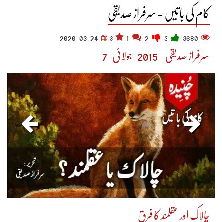
کام کی باتیں - سرفراز صدیقی
2020-03-24
3
1
2
3
3680
سرفراز صدیقی - 2015-جولائی-7
چالاک اور عقلمند کا فرق