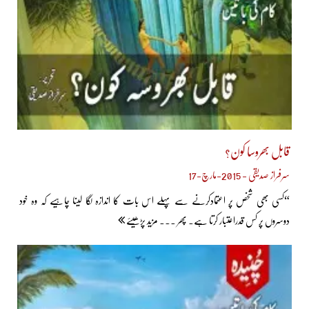
قابل بھروسا کون؟
سرفراز صدیقی - 2015-مارچ-17
“کسی بھی شخص پر اعتمادکرنے سے پہلے اس بات کا اندازہ لگا لینا چاہیے کہ وہ خود
دوسروں پر کس قدراعتبار کرتا ہے۔ پھر ... مزید پڑھیئے