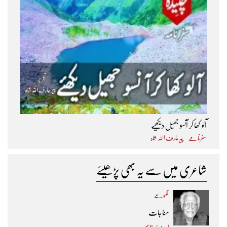
آلو کھا کر آنسو جھیل دیکھیے
سفرنامے
پیر عارف اﷲ شاہ
شاعری میں سے یہ بھی پڑھیئے
مجموعے
مناجات