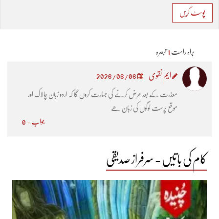
پوسٹ کریں
براہ راست
1
تبصرہ
ایم نقوی
2026/06/06
معذرت کے بعد عرض کرنے کی جسارت کروں گا کہ اردو زبان چالاک اور
موقع پرست لوگوں کی زبان ھے
جواب - 0
کام کی باتیں - سرفراز صدیقی