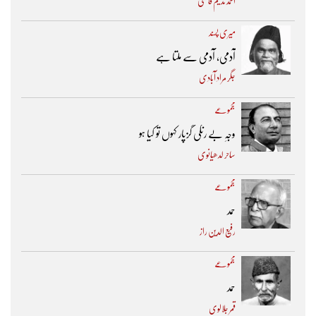
احمد ندیم قاسمی
میری پسند
آدمی، آدمی سے ملتا ہے
جگر مراد آبادی
مجموعے
وجہِ بے رنگی گزپار کہوں تو کیا ہو
ساحر لدھیانوی
مجموعے
حمد
رفیع الدین راز
مجموعے
حمد
قمر جلالوی