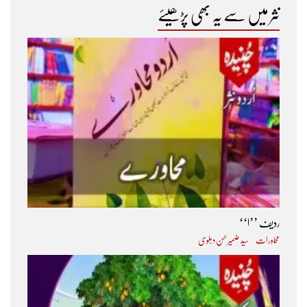
نثر میں سے یہ بھی پڑھیئے
ردیف ’’ا‘‘
محاورات
سید ضمیر حسن دہلوی