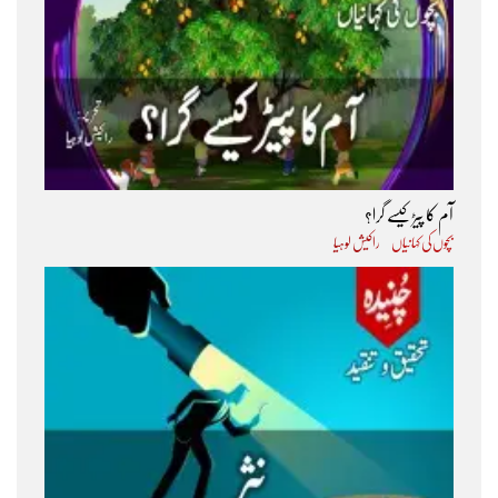
آم کا پیڑ کیسے گرا؟
بچوں کی کہانیاں
راکیش لوہیا