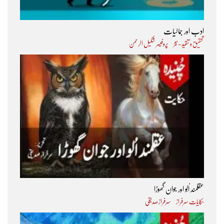
ادب اور جمالیات
تحقیق و تنقید - نثر
پروفیسر شکیل الرحمن
عقلمند اُلّو اور جوان گھوڑا
حکایات سرفراز
سرفراز صدیقی