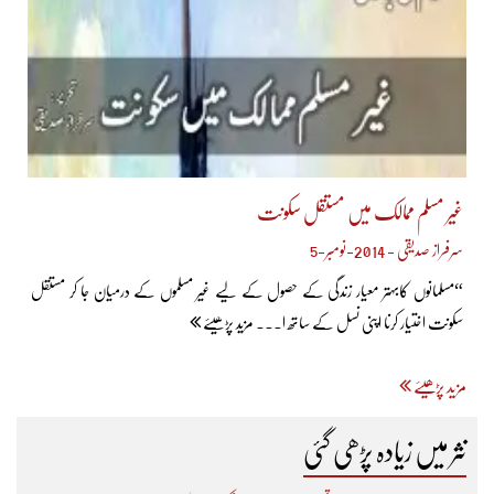
غیر مسلم ممالک میں مستقل سکونت
سرفراز صدیقی - 2014-نومبر-5
“مسلمانوں کابہتر معیار زندگی کے حصول کے لیے غیر مسلموں کے درمیان جا کر مستقل
سکونت اختیار کرنا اپنی نسل کے ساتھ ا... مزید پڑھیئے
مزید پڑھیئے
نثر میں زیادہ پڑھی گئی