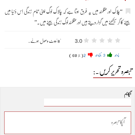
“چلاک اورعقلمند میں یہ فرق ہوتا ہے کہ چالاک لوگ اپنی تمام زندگی اِس دُنیا میں
جینے کا گر سیکھنے میں گزار دیتے ہیں اورعقلمند لوگ زندگی جینے میں۔”
3.0
"8"ووٹ وصول ہوئے۔
پسند
3
ناپسند
2
( 60 % )
تبصرہ تحریر کریں۔:
آپکا نام