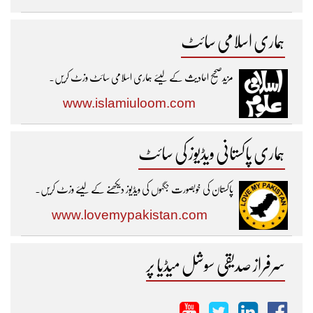
ہماری اسلامی سائٹ
مزیدصحیح احادیث کے لیئے ہماری اسلامی سائٹ وزٹ کریں۔
www.islamiuloom.com
ہماری پاکستانی ویڈیوز کی سائٹ
پاکستان کی خوبصورت جگہوں کی ویڈیوز دیکھنے کے لیئے وزٹ کریں۔
www.lovemypakistan.com
سرفراز صدیقی سوشل میڈیا پر