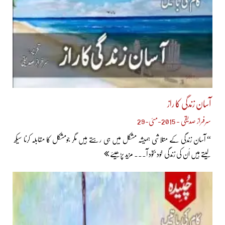
آسان زندگی کا راز
سرفراز صدیقی - 2015-مئی-29
“ آسان زندگی کے متلاشی ہمیشہ مشکل میں ہی رہتے ہیں مگر جومشکل کا مقابلہ کرنا سیکھ
لیتے ہیں اُن کی زندگی خود بخود آ... مزید پڑھیئے